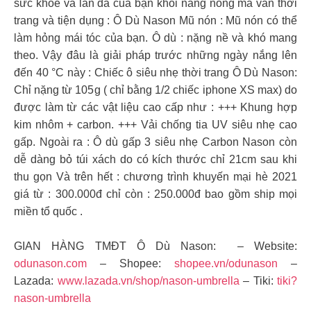
sức khoẻ và làn da của bạn khỏi nắng nóng mà vẫn thời
trang và tiện dụng : Ô Dù Nason Mũ nón : Mũ nón có thể
làm hỏng mái tóc của bạn. Ô dù : nặng nề và khó mang
theo. Vậy đâu là giải pháp trước những ngày nắng lên
đến 40 °C này : Chiếc ô siêu nhẹ thời trang Ô Dù Nason:
Chỉ nặng từ 105g ( chỉ bằng 1/2 chiếc iphone XS max) do
được làm từ các vật liệu cao cấp như : +++ Khung hợp
kim nhôm + carbon. +++ Vải chống tia UV siêu nhẹ cao
gấp. Ngoài ra : Ô dù gấp 3 siêu nhẹ Carbon Nason còn
dễ dàng bỏ túi xách do có kích thước chỉ 21cm sau khi
thu gọn Và trên hết : chương trình khuyến mại hè 2021
giá từ : 300.000đ chỉ còn : 250.000đ bao gồm ship mọi
miền tổ quốc .
GIAN HÀNG TMĐT Ô Dù Nason: – Website:
odunason.com
– Shopee:
shopee.vn/odunason
–
Lazada:
www.lazada.vn/shop/nason-umbrella
– Tiki:
tiki?
nason-umbrella