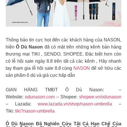
Thông báo tin cực hot đến các khách hàng của NASON,
hiện
Ô Dù Nason
đã có mặt trên những kênh bán hàng
thương mại TIKI , SENDO, SHOPEE. Đặc biệt hơn còn
có lễ hội sale ngày 8.8 trên tất cả các kênh , Hãy nhanh
tay tham gia lễ hội sale 8.8 cùng
NASON
để sở hữu các
sản phẩm ô dù và giá cực hấp dẫn
GIAN HÀNG TMĐT Ô Dù Nason: –
Website:
odunason.com
– Shopee:
shopee.vn/odunason
– Lazada:
www.lazada.vn/shop/nason-umbrella
–
Tiki:
tiki?nason-umbrella
Ô Dù Nason
Đã Nghiên Cứu Tất Cả Hạn Chế Của