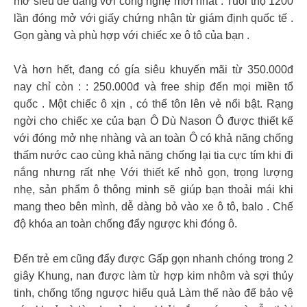
mở siêu dễ dàng với công nghệ mới nhất . Tuổi thọ 1200
lần đóng mở với giấy chứng nhận từ giám định quốc tế .
Gọn gàng và phù hợp với chiếc xe ô tô của bạn .
Và hơn hết, đang có gía siêu khuyến mãi từ 350.000đ
nay chỉ còn : : 250.000đ và free ship đến mọi miền tổ
quốc . Một chiếc ô xịn , có thể tôn lên vẻ nổi bật. Rạng
ngời cho chiếc xe của bạn Ô Dù Nason Ô được thiết kế
với đóng mở nhẹ nhàng và an toàn Ô có khả năng chống
thấm nước cao cùng khả năng chống lại tia cực tím khi đi
nắng nhưng rất nhẹ Với thiết kế nhỏ gọn, trọng lượng
nhẹ, sản phẩm ô thông minh sẽ giúp bạn thoải mái khi
mang theo bên mình, dễ dàng bỏ vào xe ô tô, balo . Chế
độ khóa an toàn chống đẩy ngược khi đóng ô.
Đến trẻ em cũng đẩy được Gấp gọn nhanh chóng trong 2
giây Khung, nan được làm từ hợp kim nhôm và sợi thủy
tinh, chống tống ngược hiểu quả Làm thế nào để bảo vệ