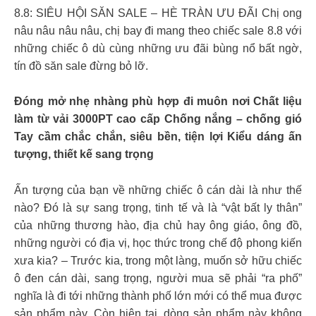
8.8: SIÊU HỘI SĂN SALE – HÈ TRÀN ƯU ĐÃI Chị ong
nâu nâu nâu nâu, chị bay đi mang theo chiếc sale 8.8 với
những chiếc ô dù cùng những ưu đãi bùng nổ bất ngờ,
tín đồ săn sale đừng bỏ lỡ.
Đóng mở nhẹ nhàng phù hợp đi muôn nơi Chất liệu
làm từ vải 3000PT cao cấp Chống nắng – chống gió
Tay cầm chắc chắn, siêu bền, tiện lợi Kiểu dáng ấn
tượng, thiết kế sang trọng
Ấn tượng của bạn về những chiếc ô cán dài là như thế
nào? Đó là sự sang trọng, tinh tế và là “vật bất ly thân”
của những thương hào, địa chủ hay ông giáo, ông đồ,
những người có địa vị, học thức trong chế độ phong kiến
xưa kia? – Trước kia, trong một làng, muốn sở hữu chiếc
ô đen cán dài, sang trọng, người mua sẽ phải “ra phố”
nghĩa là đi tới những thành phố lớn mới có thể mua được
sản phẩm này. Còn hiện tại, dòng sản phẩm này không