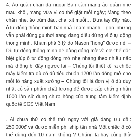
4. Áo quần chăn dã ngoại Bạn cần mang áo quần nhẹ
mau khôi, mang vừa vì có thể giặt mỗi ngày; Mang theo
chăn nhẹ, áo trùm đầu, chai xịt muỗi… Đưa tay đây nào,
ô tự động thông minh bạn nhá Team nhanh – gọn, nhưng
vẫn phải đúng gu thời trang đang điêu đứng vì ô tự động
thông minh. Khám phá 3 lý do Nason “hóng” được nè: –
Dù tự động thông minh dễ dàng đóng mở và cơ chế đặc
biệt giúp ô tự động đóng mở nhẹ nhàng theo nhiều nấc
mà không bị đẩy ngược lại – Chúng tôi thiết kế ra chiếc
máy kiểm tra dù có đủ tiêu chuẩn 1200 lần đóng mở cho
mỗi lô hàng xuất xưởng – Chúng tôi là đơn vị ô dù duy
nhất có sản phẩm chất lượng để được cấp chứng nhận
1000 lần sử dụng chưa hỏng của trung tâm kiểm định
quốc tế SGS Việt Nam
. Ai chưa thử có thể thử ngay với giá đang ưu đãi:
250.000đ và được miễn phí ship tận nhà Một chiếc ô có
thể dùng đến 10 năm không ? Chúng ta hãy cùng thử