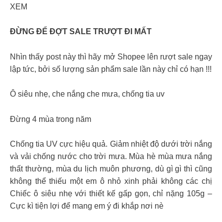
XEM
ĐỪNG ĐỂ ĐỢT SALE TRƯỢT ĐI MẤT
Nhìn thấy post này thì hãy mở Shopee lên rượt sale ngay
lập tức, bởi số lượng sản phẩm sale lần này chỉ có hạn !!!
Ô siêu nhẹ, che nắng che mưa, chống tia uv
Đừng 4 mùa trong năm
Chống tia UV cực hiệu quả. Giảm nhiệt độ dưới trời nắng
và vải chống nước cho trời mưa. Mùa hè mùa mưa nắng
thất thường, mùa du lịch muôn phương, dù gì gì thì cũng
không thể thiếu một em ô nhỏ xinh phải không các chị
Chiếc ô siêu nhẹ với thiết kế gấp gọn, chỉ nặng 105g –
Cực kì tiện lợi để mang em ý đi khắp nơi nè