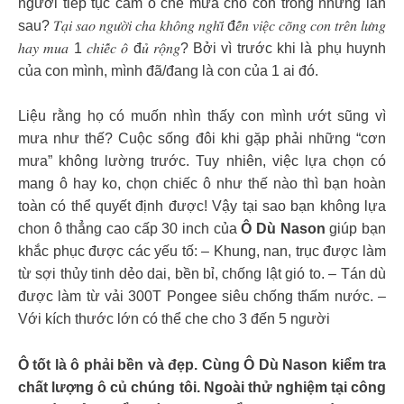
người tiếp tục cầm ô che mưa cho con trong những lần
sau? 𝑇𝑎̣𝑖 𝑠𝑎𝑜 𝑛𝑔𝑢̛𝑜̛̀𝑖 𝑐ℎ𝑎 𝑘ℎ𝑜̂𝑛𝑔 𝑛𝑔ℎ𝑖̃ đ𝑒̂́𝑛 𝑣𝑖𝑒̣̂𝑐 𝑐𝑜̃𝑛𝑔 𝑐𝑜𝑛 𝑡𝑟𝑒̂𝑛 𝑙𝑢̛𝑛𝑔
ℎ𝑎𝑦 𝑚𝑢𝑎 1 𝑐ℎ𝑖𝑒̂́𝑐 𝑜̂ đ𝑢̉ 𝑟𝑜̣̂𝑛𝑔? Bởi vì trước khi là phụ huynh
của con mình, mình đã/đang là con của 1 ai đó.
Liệu rằng họ có muốn nhìn thấy con mình ướt sũng vì
mưa như thế? Cuộc sống đôi khi gặp phải những “cơn
mưa” không lường trước. Tuy nhiên, việc lựa chọn có
mang ô hay ko, chọn chiếc ô như thế nào thì bạn hoàn
toàn có thể quyết định được! Vậy tại sao bạn không lựa
chon ô thẳng cao cấp 30 inch của
Ô Dù Nason
giúp bạn
khắc phục được các yếu tố: – Khung, nan, trục được làm
từ sợi thủy tinh dẻo dai, bền bỉ, chống lật gió to. – Tán dù
được làm từ vải 300T Pongee siêu chống thấm nước. –
Với kích thước lớn có thể che cho 3 đến 5 người
Ô tốt là ô phải bền và đẹp. Cùng Ô Dù Nason kiểm tra
chất lượng ô củ chúng tôi. Ngoài thử nghiệm tại công