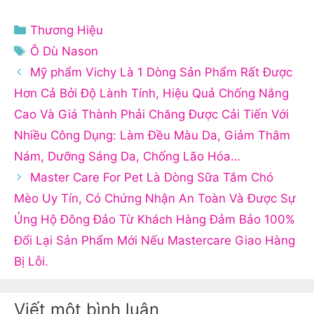
Danh
Thương Hiệu
mục
Thẻ
Ô Dù Nason
Mỹ phẩm Vichy Là 1 Dòng Sản Phẩm Rất Được
Hơn Cả Bởi Độ Lành Tính, Hiệu Quả Chống Nắng
Cao Và Giá Thành Phải Chăng Được Cải Tiến Với
Nhiều Công Dụng: Làm Đều Màu Da, Giảm Thâm
Nám, Dưỡng Sáng Da, Chống Lão Hóa…
Master Care For Pet Là Dòng Sữa Tắm Chó
Mèo Uy Tín, Có Chứng Nhận An Toàn Và Được Sự
Ủng Hộ Đông Đảo Từ Khách Hàng Đảm Bảo 100%
Đổi Lại Sản Phẩm Mới Nếu Mastercare Giao Hàng
Bị Lỗi.
Viết một bình luận