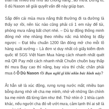
thân rất nhiều thứ như áo chống nắng , áo mưa. Đừng lo,
ô dù Nason sẽ giải quyết vấn đề này giúp bạn.
Sắp đến cái mùa mưa nắng thất thường đi ra đường là
thấy sợ rồi, nên lúc nào cũng phải có 1 em này để túi,
phòng mưa nắng bất chợt nhé. – Dù tự động thông minh
đóng mở nhẹ nhàng theo nhiều nấc mà không bị đẩy
ngược – Đạt tiêu chuẩn 1200 lần đóng mở cho mỗi lô
hàng xuất xưởng – Là đơn vị duy nhất có giấy kiểm định
quốc tế SGS Việt Nam Mua hàng cách nhanh nhất quét
mã QR Pay một cách nhanh nhất Chuồn chuồn bay thấp
thì mưa Bay cao thì nắng, bay vừa thì chắc chân phải
mua ô
Ô Dù Nason
rồi 𝑩𝒂̣𝒏 𝒏𝒈𝒉𝒊̃ 𝒈𝒊̀ 𝒌𝒉𝒊 𝒏𝒉𝒊̀𝒏 𝒃𝒖̛́𝒄 𝒉𝒊̀𝒏𝒉 𝒏𝒂̀𝒚?
Ắt hẳn sẽ là xúc động, rưng rưng nước mắt; nhiều bạn
bỗng dưng nhớ về cha mẹ mình, nhớ về những lần chính
ba mẹ mình đã từng làm như thế. Thử nhìn ở 1 khía cạnh
khác, nếu người cha đó về ướt mưa, cảm lạnh thì ai sẽ là