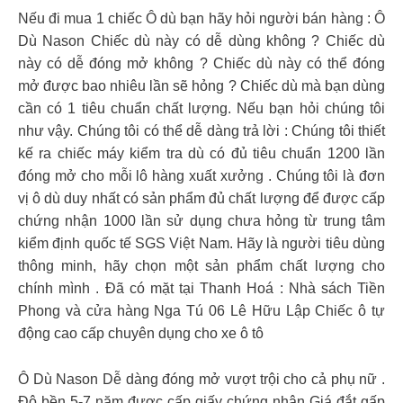
Nếu đi mua 1 chiếc Ô dù bạn hãy hỏi người bán hàng : Ô
Dù Nason Chiếc dù này có dễ dùng không ? Chiếc dù
này có dễ đóng mở không ? Chiếc dù này có thể đóng
mở được bao nhiêu lần sẽ hỏng ? Chiếc dù mà bạn dùng
cần có 1 tiêu chuẩn chất lượng. Nếu bạn hỏi chúng tôi
như vậy. Chúng tôi có thể dễ dàng trả lời : Chúng tôi thiết
kế ra chiếc máy kiểm tra dù có đủ tiêu chuẩn 1200 lần
đóng mở cho mỗi lô hàng xuất xưởng . Chúng tôi là đơn
vị ô dù duy nhất có sản phẩm đủ chất lượng để được cấp
chứng nhận 1000 lần sử dụng chưa hỏng từ trung tâm
kiểm định quốc tế SGS Việt Nam. Hãy là người tiêu dùng
thông minh, hãy chọn một sản phẩm chất lượng cho
chính mình . Đã có mặt tại Thanh Hoá : Nhà sách Tiền
Phong và cửa hàng Nga Tú 06 Lê Hữu Lập Chiếc ô tự
động cao cấp chuyên dụng cho xe ô tô
Ô Dù Nason Dễ dàng đóng mở vượt trội cho cả phụ nữ .
Độ bền 5-7 năm được cấp giấy chứng nhận Giá đắt gấp