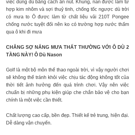
việc dùng dù bằng cách ấn nút. Khung, nan được làm từ
hợp kim nhôm và sợi thuỷ tinh, chống tốc ngược dù trời
có mưa to Ô được làm từ chất liệu vải 210T Pongee
chống nước tuyệt đối nên ko có trường hợp nước thấm
qua ô khi đi mưa
CHẲNG SỢ NẮNG MƯA THẤT THƯỜNG VỚI Ô DÙ 2
TẦNG NÀY! Ô Dù Nason
Golf là một bộ môn thể thao ngoài trời, vì vậy người chơi
sẽ không thể tránh khỏi việc chịu tác động không tốt của
thời tiết ảnh hưởng đến quá trình chơi. Vậy nên việc
chuẩn bị những phụ kiện giúp che chắn bảo vệ cho bạn
chính là một việc cần thiết.
Chất lượng cao cấp, bền đẹp. Thiết kế trẻ trung, hiện đại.
Dễ dàng vận chuyển.