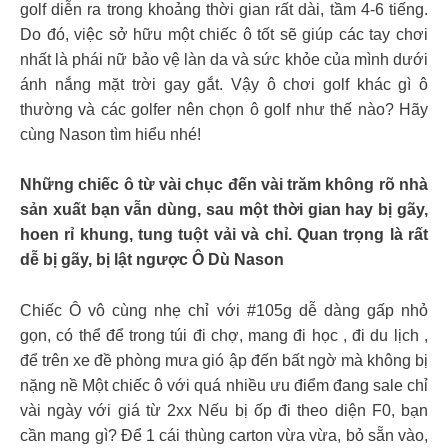
golf diễn ra trong khoảng thời gian rất dài, tầm 4-6 tiếng.
Do đó, việc sở hữu một chiếc ô tốt sẽ giúp các tay chơi
nhất là phái nữ bảo vệ làn da và sức khỏe của mình dưới
ánh nắng mặt trời gay gắt. Vậy ô chơi golf khác gì ô
thường và các golfer nên chọn ô golf như thế nào? Hãy
cùng Nason tìm hiểu nhé!
Những chiếc ô từ vài chục đến vài trăm không rõ nhà
sản xuất bạn vẫn dùng, sau một thời gian hay bị gãy,
hoen rỉ khung, tung tuột vải và chỉ. Quan trọng là rất
dễ bị gãy, bị lật ngược Ô Dù Nason
Chiếc Ô vô cùng nhẹ chỉ với #105g dễ dàng gấp nhỏ
gọn, có thể để trong túi đi chợ, mang đi học , đi du lịch ,
để trên xe đề phòng mưa gió ập đến bất ngờ mà không bị
nặng nề Một chiếc ô với quá nhiều ưu điểm đang sale chỉ
vài ngày với giá từ 2xx Nếu bị ốp đi theo diện F0, bạn
cần mang gì? Để 1 cái thùng carton vừa vừa, bỏ sẵn vào,