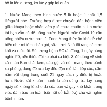
hô là lên đường, ko lúc ý gấp lại quên…
1. Nước Mang theo bình nước 5 lít hoặc ít nhất 1,5
lít/người nhé. Trường hợp được chuyển đến bệnh viện
giữa khuya hoặc nhân viên y tế chưa chuẩn bị kịp nước
thì bạn vẫn có để uống nước. Người mắc Covid-19 cần
uống nhiều nước hơn. 2. Food Mang thức ăn khô dễ chế
biến như mì tôm, cháo gói, sữa tươi. Nhà tôi rang cá cơm
khô và ruốc rồi. Số lượng bệnh SG rất đông, 1 ngày hàng
nghìn F0, nên thiếu đói ko phải cá biệt. 3. đồ dùng vệ sinh
cá nhân Bàn chải kem, dầu gội và nên mang theo bánh
xà phòng, dùng để rửa tay đều đặn mỗi lần tiếp xúc, cầm
nắm vật dụng trong suốt 21 ngày cách ly điều trị hoặc
hơn. Nước sát khuẩn nhanh là cồn dùng rửa tay hàng
ngày sẽ không tốt cho da của bạn và gây khó khăn trong
việc đảm bảo an toàn (cồn rất dễ bắt lửa) cho vài nghìn
bệnh nhân.