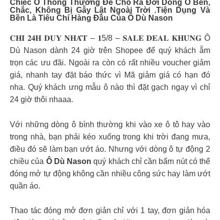
Chiếc Ô Thông Thường Để Cho Ra Đời Dòng Ô Bền,
Chắc, Không Bị Gẫy Lật Ngoài Trời .Tiện Dụng Và
Bền Là Tiêu Chí Hàng Đầu Của Ô Dù Nason
𝐂𝐇𝐈̉ 𝟐𝟒𝐇 𝐃𝐔𝐘 𝐍𝐇𝐀̂́𝐓 – 𝟏5/8 – 𝐒𝐀𝐋𝐄 𝐃𝐄𝐀𝐋 𝐊𝐇𝐔̉𝐍𝐆 Ô
Dù Nason dành 24 giờ trên Shopee để quý khách ẵm
trọn các ưu đãi. Ngoài ra còn có rất nhiều voucher giảm
giá, nhanh tay đặt báo thức vì Mã giảm giá có hạn đó
nha. Quý khách ưng mẫu ô nào thì đặt gạch ngay vì chỉ
24 giờ thôi nhaaa.
Với những dòng ô bình thường khi vào xe ô tô hay vào
trong nhà, bạn phải kéo xuống trong khi trời đang mưa,
điều đó sẽ làm bạn ướt áo. Nhưng với dòng ô tự động 2
chiều của
Ô Dù Nason
quý khách chỉ cần bấm nút có thể
đóng mở tự động không cần nhiều công sức hay làm ướt
quần áo.
Thao tác đóng mở đơn giản chỉ với 1 tay, đơn giản hóa