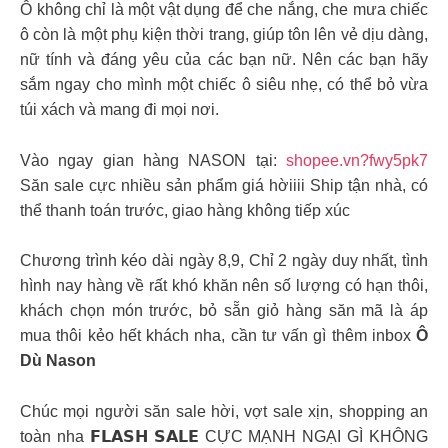
Ô không chỉ là một vật dụng để che nắng, che mưa chiếc
ô còn là một phụ kiện thời trang, giúp tôn lên vẻ dịu dàng,
nữ tính và đáng yêu của các bạn nữ. Nên các bạn hãy
sắm ngay cho mình một chiếc ô siêu nhẹ, có thể bỏ vừa
túi xách và mang đi mọi nơi.
Vào ngay gian hàng NASON tại:
shopee.vn?fwy5pk7
Săn sale cực nhiều sản phẩm giá hờiiii Ship tận nhà, có
thể thanh toán trước, giao hàng không tiếp xúc
Chương trình kéo dài ngày 8,9, Chỉ 2 ngày duy nhất, tình
hình nay hàng về rất khó khăn nên số lượng có hạn thôi,
khách chọn món trước, bỏ sẵn giỏ hàng săn mã là áp
mua thôi kẻo hết khách nha, cần tư vấn gì thêm inbox
Ô
Dù Nason
Chúc mọi người săn sale hời, vợt sale xịn, shopping an
toàn nha 𝗙𝗟𝗔𝗦𝗛 𝗦𝗔𝗟𝗘 CỰC MẠNH NGẠI GÌ KHÔNG