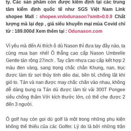
ty. Các sản phẩm còn được kiểm định tại các trung
tâm kiểm định quốc tế như SGS Việt Nam Link
shopee Mall :
shopee.vn/odunason?smtt=0.0.9
Chất
lượng mà lại đẹp , giá siêu khuyến mại mùa Covid chỉ
từ : 189.000đ Xem thêm tại :
Odunason.com
Vì yêu mà đến Ai thích ô dù Nason thì đưa tay đây nào, ta
cùng mua bạn nhé! Ô thẳng cao cấp Nason Umbrelle
Gentle tán rộng 27inch . Tay cầm nhựa cao cấp kết hợp 2
màu đen vàng, sang trọng chắc chắn Khung, nan, trục
được làm từ sợi thủy tinh dẻo dai, bền bỉ, chống lật khi
gió to. Tán và nan được may chắc chắn vào nhau, không
dễ dàng bung ra Tán dù được làm từ vải 300T Pongee
siêu chống thấm Với kích thước lớn, có thể che được 2
đến 3 người.
Ô golf hay còn gọi dù golf là một trong những phụ kiện
không thể thiếu của các Golfer. Lý do là bởi những trận