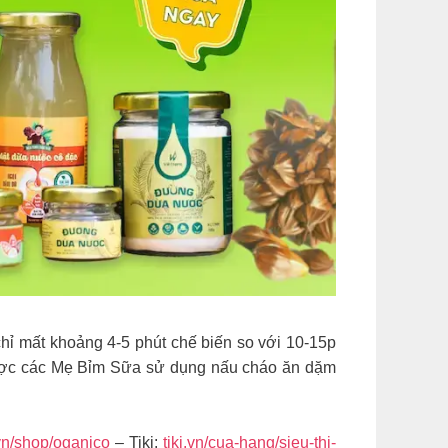
hỉ mất khoảng 4-5 phút chế biến so với 10-15p
ược các Mẹ Bỉm Sữa sử dụng nấu cháo ăn dặm
n/shop/oganico
– Tiki:
tiki.vn/cua-hang/sieu-thi-