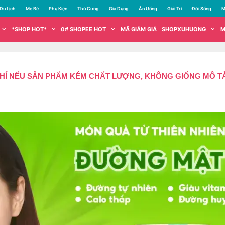
Du Lịch
Mẹ Bé
Phụ Kiện
Thú Cưng
Gia Dụng
Ăn Uống
Giải Trí
Đời Sống
M
*SHOP HOT*
0# SHOPEE HOT
MÃ GIẢM GIÁ
SHOPXUHUONG
M
PHÍ NẾU SẢN PHẨM KÉM CHẤT LƯỢNG, KHÔNG GIỐNG MÔ T