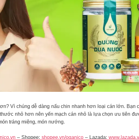
n? Vì chúng dễ dàng nấu chin nhanh hơn loại cán lớn. Bạn c
thước nhỏ hơn nên yến mạch cán nhỏ là lựa chọn ưu tiên đ
 món tráng miệng, món nướng.
nico.vn
– Shopee:
shopee.vn/oganico
– Lazada:
www.lazada.v