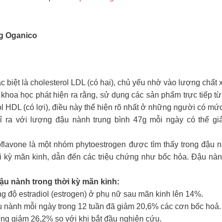
0g
Oganico
c biệt là cholesterol LDL (có hại), chủ yếu nhờ vào lượng chất 
khoa học phát hiện ra rằng, sử dụng các sản phẩm trực tiếp từ
ol HDL (có lợi), điều này thể hiện rõ nhất ở những người có mức
 ra với lượng đậu nành trung bình 47g mỗi ngày có thể gi
oflavone là một nhóm phytoestrogen được tìm thấy trong đậu 
ời kỳ mãn kinh, dẫn đến các triệu chứng như bốc hỏa. Đậu nàn
đậu nành trong thời kỳ mãn kinh:
g độ estradiol (estrogen) ở phụ nữ sau mãn kinh lên 14%.
ậu nành mỗi ngày trong 12 tuần đã giảm 20,6% các cơn bốc hoả.
ng giảm 26,2% so với khi bắt đầu nghiên cứu.