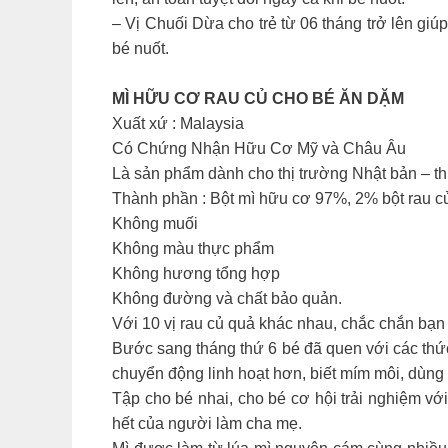
– Vị Chuối Dừa cho trẻ từ 06 tháng trở lên gi
bé nuốt.
MÌ HỮU CƠ RAU CỦ CHO BÉ ĂN DẶM
Xuất xứ : Malaysia
Có Chứng Nhận Hữu Cơ Mỹ và Châu Âu
Là sản phẩm dành cho thị trường Nhật bản – th
Thành phần : Bột mì hữu cơ 97%, 2% bột rau c
Không muối
Không màu thực phẩm
Không hương tổng hợp
Không đường và chất bảo quản.
Với 10 vị rau củ quả khác nhau, chắc chắn bạn 
Bước sang tháng thứ 6 bé đã quen với các thứ
chuyển động linh hoạt hơn, biết mím môi, dùng l
Tập cho bé nhai, cho bé cơ hội trải nghiệm v
hết của người làm cha mẹ.