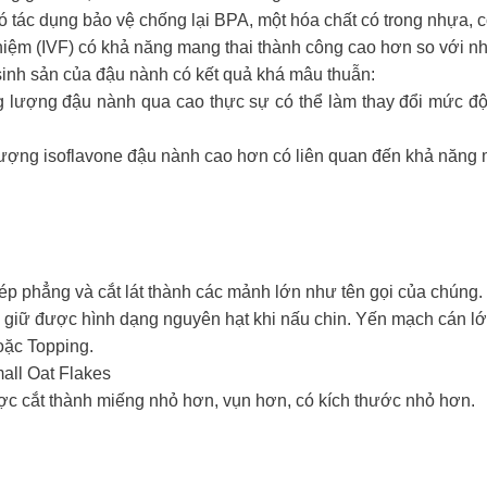
tác dụng bảo vệ chống lại BPA, một hóa chất có trong nhựa, c
ghiệm (IVF) có khả năng mang thai thành công cao hơn so với 
sinh sản của đậu nành có kết quả khá mâu thuẫn:
ng lượng đậu nành qua cao thực sự có thể làm thay đổi mức 
lượng isoflavone đậu nành cao hơn có liên quan đến khả năng 
p phẳng và cắt lát thành các mảnh lớn như tên gọi của chúng.
 giữ được hình dạng nguyên hạt khi nấu chin. Yến mạch cán l
oặc Topping.
ll Oat Flakes
 cắt thành miếng nhỏ hơn, vụn hơn, có kích thước nhỏ hơn.