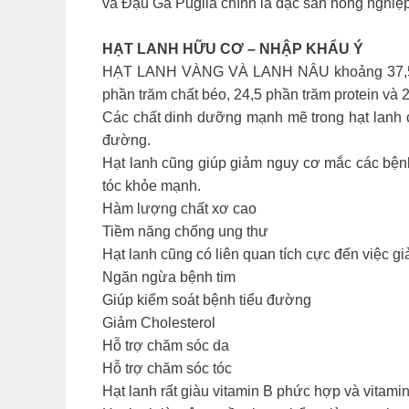
và Đậu Gà Puglia chính là đặc sản nông nghiệ
HẠT LANH HỮU CƠ – NHẬP KHẨU Ý
HẠT LANH VÀNG VÀ LANH NÂU khoảng 37,5 phần
phần trăm chất béo, 24,5 phần trăm protein và 
Các chất dinh dưỡng mạnh mẽ trong hạt lanh có
đường.
Hạt lanh cũng giúp giảm nguy cơ mắc các bệnh 
tóc khỏe mạnh.
Hàm lượng chất xơ cao
Tiềm năng chống ung thư
Hạt lanh cũng có liên quan tích cực đến việc gi
Ngăn ngừa bệnh tim
Giúp kiểm soát bệnh tiểu đường
Giảm Cholesterol
Hỗ trợ chăm sóc da
Hỗ trợ chăm sóc tóc
Hạt lanh rất giàu vitamin B phức hợp và vitami