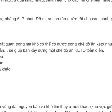
vị rau củ quả khác nhau, thuận tiện cho các mẹ chế biến nhi
ẹ nhàng 6 -7 phút. Đổ mì ra cho ráo nước rồi cho các thành p
t quan trọng mà khó có thể có được trong chế độ ăn keto như k
nhân… sẽ giúp bạn xây dựng một chế độ ăn KETO toàn diện.
éo
ác
a khác
vùng đất nguyên bản và khó tìm thấy ở nơi khác. (khu vực giữa