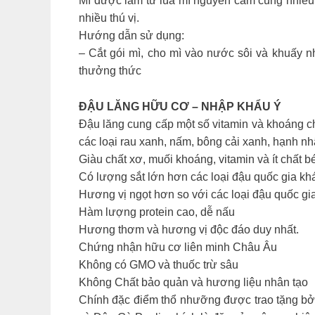
Mì được làm từ lúa mì nguyên cám cùng nhiều 
nhiều thú vị.
Hướng dẫn sử dụng:
– Cắt gói mì, cho mì vào nước sôi và khuấy nh
thưởng thức
ĐẬU LĂNG HỮU CƠ – NHẬP KHẨU Ý
Đậu lăng cung cấp một số vitamin và khoáng chấ
các loại rau xanh, nấm, bông cải xanh, hạnh 
Giàu chất xơ, muối khoáng, vitamin và ít chất b
Có lượng sắt lớn hơn các loại đậu quốc gia kh
Hương vị ngọt hơn so với các loại đậu quốc gi
Hàm lượng protein cao, dễ nấu
Hương thơm và hương vị độc đáo duy nhất.
Chứng nhận hữu cơ liên minh Châu Âu
Không có GMO và thuốc trừ sâu
Không Chất bảo quản và hương liệu nhân tạo
Chính đặc điểm thổ nhưỡng được trao tặng bởi 