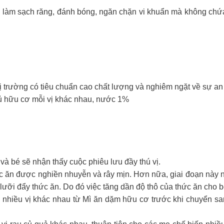
úp làm sạch răng, đánh bóng, ngăn chặn vi khuẩn mà không chứa 
ị trường có tiêu chuẩn cao chất lượng và nghiêm ngặt về sự an
ủ hữu cơ mỗi vị khác nhau, nước 1%
và bé sẽ nhận thấy cuộc phiêu lưu đầy thú vị.
c ăn được nghiền nhuyễn và rây mịn. Hơn nữa, giai đoạn này n
ưỡi đẩy thức ăn. Do đó việc tăng dần độ thô của thức ăn cho bé 
ới nhiều vị khác nhau từ Mì ăn dặm hữu cơ trước khi chuyển 