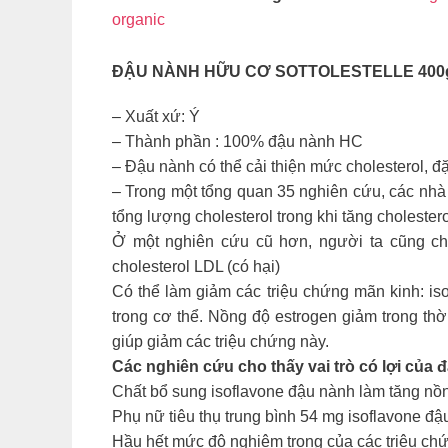
organic
ĐẬU NÀNH HỮU CƠ SOTTOLESTELLE 40
– Xuất xứ: Ý
– Thành phần : 100% đậu nành HC
– Đậu nành có thể cải thiện mức cholesterol, đặ
– Trong một tổng quan 35 nghiên cứu, các nhà 
tổng lượng cholesterol trong khi tăng cholester
Ở một nghiên cứu cũ hơn, người ta cũng chỉ
cholesterol LDL (có hại)
Có thể làm giảm các triệu chứng mãn kinh: is
trong cơ thể. Nồng độ estrogen giảm trong th
giúp giảm các triệu chứng này.
Các nghiên cứu cho thấy vai trò có lợi của 
Chất bổ sung isoflavone đậu nành làm tăng nồn
Phụ nữ tiêu thụ trung bình 54 mg isoflavone đ
Hầu hết mức độ nghiêm trọng của các triệu chứ