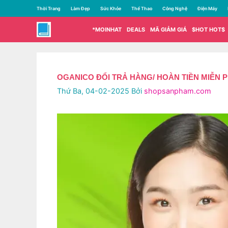
Chuyển
Thời Trang
Làm Đẹp
Sức Khỏe
Thể Thao
Công Nghệ
Điện Máy
đến
nội
*MOINHAT
DEALS
MÃ GIẢM GIÁ
$HOT HOT$
dung
OGANICO ĐỔI TRẢ HÀNG/ HOÀN TIỀN MIỄN 
Thứ Ba, 04-02-2025
Bởi
shopsanpham.com