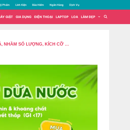
ỹ Phẩm
Linh Kiện
Bảo Hiểm
Ngân Hàng
Dịch Vụ
ÁY GIẶT
GIA DỤNG
ĐIỆN THOẠI
LAPTOP
LOA
LÀM ĐẸP
Ả, NHẦM SỐ LƯỢNG, KÍCH CỠ …