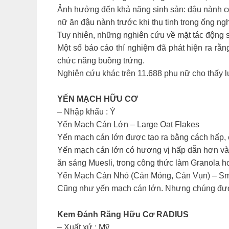
Ảnh hưởng đến khả năng sinh sản: đậu nành có 
nữ ăn đậu nành trước khi thụ tinh trong ống n
Tuy nhiên, những nghiên cứu về mặt tác động 
Một số báo cáo thí nghiệm đã phát hiện ra rằ
chức năng buồng trứng.
Nghiên cứu khác trên 11.688 phụ nữ cho thấy 
YẾN MẠCH HỮU CƠ
– Nhập khẩu : Ý
Yến Mạch Cán Lớn – Large Oat Flakes
Yến mạch cán lớn được tạo ra bằng cách hấp, é
Yến mạch cán lớn có hương vị hấp dẫn hơn và
ăn sáng Muesli, trong công thức làm Granola h
Yến Mạch Cán Nhỏ (Cán Mỏng, Cán Vụn) – Sma
Cũng như yến mạch cán lớn. Nhưng chúng được
Kem Đánh Răng Hữu Cơ RADIUS
– Xuất xứ : Mỹ