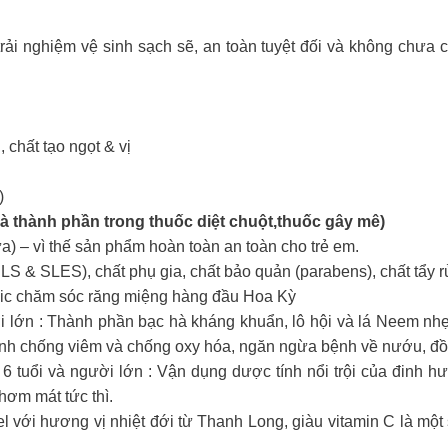
 nghiệm vệ sinh sạch sẽ, an toàn tuyệt đối và không chưa 
chất tạo ngọt & vị
)
à thành phần trong thuốc diệt chuột,thuốc gây mê)
a) – vì thế sản phẩm hoàn toàn an toàn cho trẻ em.
S & SLES), chất phụ gia, chất bảo quản (parabens), chất tẩy r
ic chăm sóc răng miệng hàng đầu Hoa Kỳ
ời lớn : Thành phần bạc hà kháng khuẩn, lô hội và lá Neem nh
tính chống viêm và chống oxy hóa, ngăn ngừa bệnh về nướu, đồn
 tuổi và người lớn : Vận dụng dược tính nổi trội của đinh 
ơm mát tức thì.
l với hương vị nhiệt đới từ Thanh Long, giàu vitamin C là một 