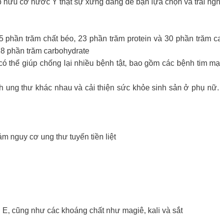
p hữu cơ nước Ý thật sự xứng đáng để bạn lựa chọn và trải ng
 trăm chất béo, 23 phần trăm protein và 30 phần trăm carb
28 phần trăm carbohydrate
 thể giúp chống lại nhiều bệnh tật, bao gồm các bệnh tim mạc
ung thư khác nhau và cải thiện sức khỏe sinh sản ở phụ nữ. C
ảm nguy cơ ung thư tuyến tiền liệt
n E, cũng như các khoáng chất như magiê, kali và sắt