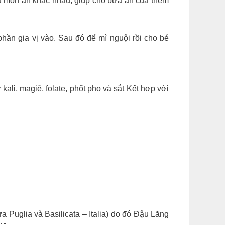
ều món ăn khác nhau, giúp cho bữa ăn của thêm
hần gia vị vào. Sau đó để mì nguội rồi cho bé
ali, magiê, folate, phốt pho và sắt Kết hợp với
 Puglia và Basilicata – Italia) do đó Đậu Lăng