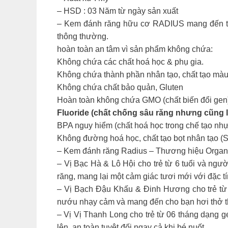
– HSD : 03 Năm từ ngày sản xuất
– Kem đánh răng hữu cơ RADIUS mang đến trải
thông thường.
hoàn toàn an tâm vì sản phẩm không chứa:
Không chứa các chất hoá học & phụ gia.
Không chứa thành phần nhân tạo, chất tạo màu, 
Không chứa chất bảo quản, Gluten
Hoàn toàn không chứa GMO (chất biến đổi gen
Fluoride (chất chống sâu răng nhưng cũng l
BPA nguy hiểm (chất hoá học trong chế tạo nhự
Không đường hoá học, chất tạo bọt nhân tạo (SL
– Kem đánh răng Radius – Thương hiệu Organ
– Vị Bạc Hà & Lô Hội cho trẻ từ 6 tuổi và ngư
răng, mang lại một cảm giác tươi mới với đặc 
– Vị Bạch Đậu Khấu & Đinh Hương cho trẻ từ 6
nướu nhạy cảm và mang đến cho bạn hơi thở th
– Vị Vị Thanh Long cho trẻ từ 06 tháng dạng ge
lên, an toàn tuyệt đối ngay cả khi bé nuốt.