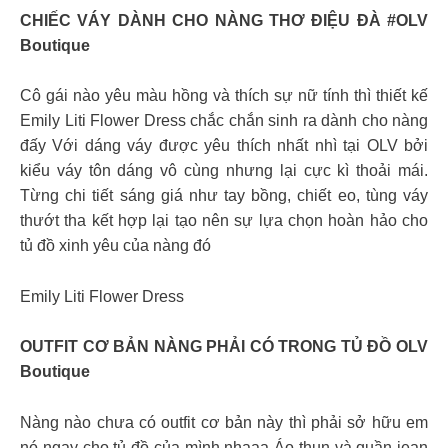
CHIẾC VÁY DÀNH CHO NÀNG THƠ ĐIỆU ĐÀ #OLV
Boutique
Cô gái nào yêu màu hồng và thích sự nữ tính thì thiết kế
Emily Liti Flower Dress chắc chắn sinh ra dành cho nàng
đấy Với dáng váy được yêu thích nhất nhì tại OLV bởi
kiểu váy tôn dáng vô cùng nhưng lại cực kì thoải mái.
Từng chi tiết sáng giá như tay bồng, chiết eo, tùng váy
thướt tha kết hợp lại tạo nên sự lựa chọn hoàn hảo cho
tủ đồ xinh yêu của nàng đó
Emily Liti Flower Dress
OUTFIT CƠ BẢN NÀNG PHẢI CÓ TRONG TỦ ĐỒ OLV
Boutique
Nàng nào chưa có outfit cơ bản này thì phải sở hữu em
nó ngay cho tủ đồ của mình nhaaa Áo thun và quần jean