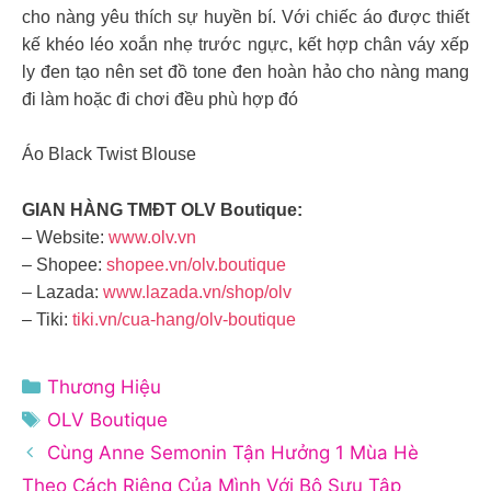
cho nàng yêu thích sự huyền bí. Với chiếc áo được thiết
kế khéo léo xoắn nhẹ trước ngực, kết hợp chân váy xếp
ly đen tạo nên set đồ tone đen hoàn hảo cho nàng mang
đi làm hoặc đi chơi đều phù hợp đó
Áo Black Twist Blouse
GIAN HÀNG TMĐT OLV Boutique
:
– Website:
www.olv.vn
– Shopee:
shopee.vn/olv.boutique
– Lazada:
www.lazada.vn/shop/olv
– Tiki:
tiki.vn/cua-hang/olv-boutique
Danh
Thương Hiệu
mục
Thẻ
OLV Boutique
Cùng Anne Semonin Tận Hưởng 1 Mùa Hè
Theo Cách Riêng Của Mình Với Bộ Sưu Tập