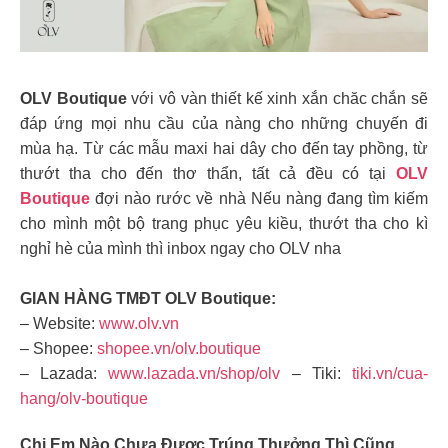
OLV Boutique
với vô vàn thiết kế xinh xắn chăc chắn sẽ
đáp ứng mọi nhu cầu của nàng cho những chuyến đi
mùa hạ. Từ các mẫu maxi hai dây cho đến tay phồng, từ
thướt tha cho đến thơ thẩn, tất cả đều có tại
OLV
Boutique
đợi nào rước về nhà Nếu nàng đang tìm kiếm
cho mình một bộ trang phục yêu kiều, thướt tha cho kì
nghỉ hè của mình thì inbox ngay cho OLV nha
GIAN HÀNG TMĐT OLV Boutique
:
– Website:
www.olv.vn
– Shopee:
shopee.vn/olv.boutique
– Lazada:
www.lazada.vn/shop/olv
– Tiki:
tiki.vn/cua-
hang/olv-boutique
Chị Em Nào Chưa Được Trúng Thưởng Thì Cũng