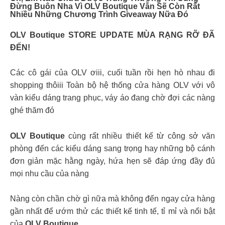
Đừng Buôn Nha Vì
OLV Boutique
Vẫn Sẽ Còn Rất
Nhiều Những Chương Trình Giveaway Nữa Đó
OLV Boutique STORE UPDATE MÙA RẠNG RỠ ĐÃ
ĐẾN!
Các cô gái của OLV ơiii, cuối tuần rồi hẹn hò nhau đi
shopping thôiii Toàn bộ hệ thống cửa hàng OLV với vô
vàn kiểu dáng trang phục, váy áo đang chờ đợi các nàng
ghé thăm đó
OLV Boutique
cùng rất nhiều thiết kế từ công sở văn
phòng đến các kiểu dáng sang trọng hay những bộ cánh
đơn giản mặc hằng ngày, hứa hẹn sẽ đáp ứng đầy đủ
mọi nhu cầu của nàng
Nàng còn chần chờ gì nữa mà không đến ngay cửa hàng
gần nhất để ướm thử các thiết kế tinh tế, tỉ mỉ và nổi bật
của
OLV Boutique