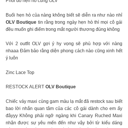
Phối đồ hẹn hò cùng OLV
Buổi hẹn hò của nàng không biết sẽ diễn ra như nào nhỉ
OLV Boutique
tin rằng trong ngày hẹn hò thì mọi cô gái
đều muốn ghi điểm trong mắt người thương đúng không
Với 2 outfit OLV gợi ý hy vọng sẽ phù hợp với nàng
nhaaa Đảm bảo rằng diện phong cách nào cũng xinh hết
ý luôn
Zinc Lace Top
RESTOCK ALERT
OLV Boutique
Chiếc váy maxi cùng gam màu lạ mắt đã restock sau biết
bao lời nhắn quan tâm của các cô gái dành cho em ấy
đâyyy Không phải ngỡ ngàng khi Canary Ruched Maxi
nhận được sự yêu mến đến như vậy bởi từ kiểu dáng