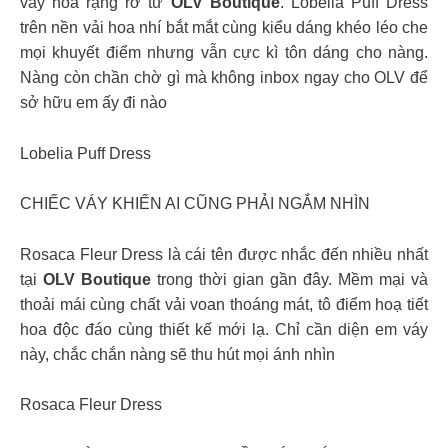
váy hoa rạng rỡ từ
OLV Boutique
. Lobelia Puff Dress
trên nền vải hoa nhí bắt mắt cùng kiểu dáng khéo léo che
mọi khuyết điểm nhưng vẫn cực kì tôn dáng cho nàng.
Nàng còn chần chờ gì mà không inbox ngay cho OLV để
sở hữu em ấy đi nào
Lobelia Puff Dress
CHIẾC VÁY KHIẾN AI CŨNG PHẢI NGẮM NHÌN
Rosaca Fleur Dress là cái tên được nhắc đến nhiều nhất
tại
OLV Boutique
trong thời gian gần đây. Mềm mại và
thoải mái cùng chất vải voan thoáng mát, tô điểm hoạ tiết
hoa độc đáo cùng thiết kế mới lạ. Chỉ cần diện em váy
này, chắc chắn nàng sẽ thu hút mọi ánh nhìn
Rosaca Fleur Dress