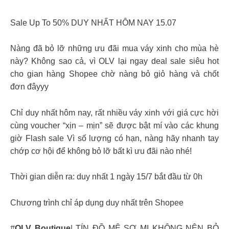
Sale Up To 50% DUY NHẤT HÔM NAY 15.07
Nàng đã bỏ lỡ những ưu đãi mua váy xinh cho mùa hè
này? Không sao cả, vì OLV lại ngay deal sale siêu hot
cho gian hàng Shopee chờ nàng bỏ giỏ hàng và chốt
đơn đâyyy
Chỉ duy nhất hôm nay, rất nhiều váy xinh với giá cực hời
cùng voucher “xịn – mịn” sẽ được bật mí vào các khung
giờ Flash sale Vì số lượng có hạn, nàng hãy nhanh tay
chớp cơ hội để không bỏ lỡ bất kì ưu đãi nào nhé!
Thời gian diễn ra: duy nhất 1 ngày 15/7 bắt đầu từ 0h
Chương trình chỉ áp dụng duy nhất trên Shopee
#
OLV Boutique
| TÍN ĐỒ MÊ SƠ MI KHÔNG NÊN BỎ