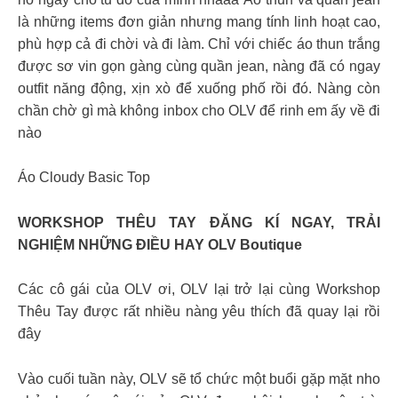
là những items đơn giản nhưng mang tính linh hoạt cao,
phù hợp cả đi chời và đi làm. Chỉ với chiếc áo thun trắng
được sơ vin gọn gàng cùng quần jean, nàng đã có ngay
outfit năng động, xịn xò để xuống phố rồi đó. Nàng còn
chần chờ gì mà không inbox cho OLV để rinh em ấy về đi
nào
Áo Cloudy Basic Top
WORKSHOP THÊU TAY ĐĂNG KÍ NGAY, TRẢI
NGHIỆM NHỮNG ĐIỀU HAY OLV Boutique
Các cô gái của OLV ơi, OLV lại trở lại cùng Workshop
Thêu Tay được rất nhiều nàng yêu thích đã quay lại rồi
đây
Vào cuối tuần này, OLV sẽ tổ chức một buổi gặp mặt nho