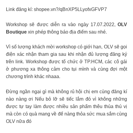
Link đăng kí: shopee.vn?/qBnXP5LLyofxGFVP7
Workshop sẽ được diễn ra vào ngày 17.07.2022,
OLV
Boutique
xin phép thông báo địa điểm sau nhé.
Vì số lượng khách mời workshop có giới hạn, OLV sẽ gọi
điện xác nhận tham gia sau khi nhận đủ lượng đăng ký
trên link. Workshop được tổ chức ở TP.HCM, các cô gái
ở phương xa thông cảm cho tụi mình và cùng đợi một
chương trình khác nhaaa.
Đừng ngần ngại gì mà không rủ hội chị em cùng đăng kí
nào nàng ơi Nếu bỏ lỡ sẽ tiếc lắm đó vì không những
được tự tay làm được nhiều sản phẩm thêu thùa thú vị
mà còn có quà mang về để nàng thỏa sức mua sắm cùng
OLV nữa đó