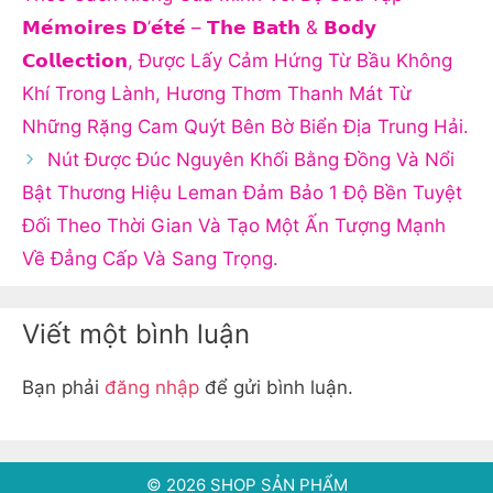
𝗠𝗲́𝗺𝗼𝗶𝗿𝗲𝘀 𝗗’𝗲́𝘁𝗲́ – 𝗧𝗵𝗲 𝗕𝗮𝘁𝗵 & 𝗕𝗼𝗱𝘆
𝗖𝗼𝗹𝗹𝗲𝗰𝘁𝗶𝗼𝗻, Được Lấy Cảm Hứng Từ Bầu Không
Khí Trong Lành, Hương Thơm Thanh Mát Từ
Những Rặng Cam Quýt Bên Bờ Biển Địa Trung Hải.
Nút Được Đúc Nguyên Khối Bằng Đồng Và Nổi
Bật Thương Hiệu Leman Đảm Bảo 1 Độ Bền Tuyệt
Đối Theo Thời Gian Và Tạo Một Ấn Tượng Mạnh
Về Đẳng Cấp Và Sang Trọng.
Viết một bình luận
Bạn phải
đăng nhập
để gửi bình luận.
© 2026 SHOP SẢN PHẨM