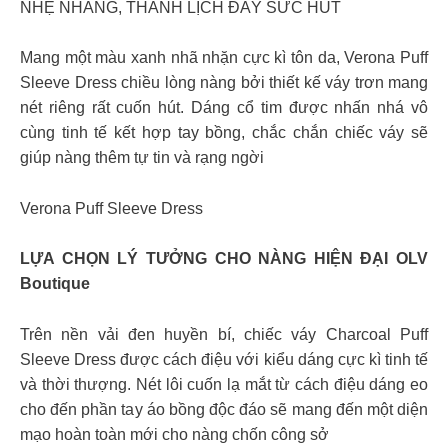
NHẸ NHÀNG, THANH LỊCH ĐẦY SỨC HÚT
Mang một màu xanh nhã nhặn cực kì tôn da, Verona Puff
Sleeve Dress chiều lòng nàng bởi thiết kế váy trơn mang
nét riêng rất cuốn hút. Dáng cổ tim được nhấn nhá vô
cùng tinh tế kết hợp tay bồng, chắc chắn chiếc váy sẽ
giúp nàng thêm tự tin và rạng ngời
Verona Puff Sleeve Dress
LỰA CHỌN LÝ TƯỞNG CHO NÀNG HIỆN ĐẠI OLV
Boutique
Trên nền vải đen huyền bí, chiếc váy Charcoal Puff
Sleeve Dress được cách điệu với kiểu dáng cực kì tinh tế
và thời thượng. Nét lôi cuốn lạ mắt từ cách điệu dáng eo
cho đến phần tay áo bồng độc đáo sẽ mang đến một diện
mạo hoàn toàn mới cho nàng chốn công sở