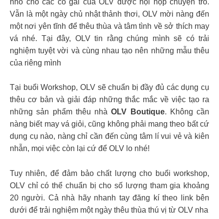
nhỏ cho các cô gái của OLV được hội họp chuyện trò.
Vẫn là một ngày chủ nhật thảnh thơi, OLV mời nàng đến
một nơi yên tĩnh để thêu thùa và tâm tình về sở thích may
vá nhé. Tại đây, OLV tin rằng chúng mình sẽ có trải
nghiệm tuyệt vời và cùng nhau tạo nên những mẫu thêu
của riêng mình
Tại buổi Workshop, OLV sẽ chuẩn bị đầy đủ các dụng cụ
thêu cơ bản và giải đáp những thắc mắc về việc tạo ra
những sản phẩm thêu nhà
OLV Boutique
. Không cần
nàng biết may vá giỏi, cũng không phải mang theo bất cứ
dụng cụ nào, nàng chỉ cần đến cùng tâm lí vui vẻ và kiên
nhẫn, mọi việc còn lại cứ để OLV lo nhé!
Tuy nhiên, để đảm bảo chất lượng cho buổi workshop,
OLV chỉ có thể chuẩn bị cho số lượng tham gia khoảng
20 người. Cả nhà hãy nhanh tay đăng kí theo link bên
dưới để trải nghiệm một ngày thêu thùa thú vị từ OLV nha