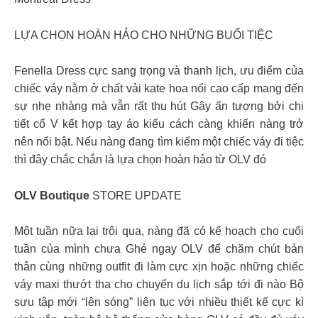
LỰA CHỌN HOÀN HẢO CHO NHỮNG BUỔI TIỆC
Fenella Dress cực sang trọng và thanh lịch, ưu điểm của
chiếc váy nằm ở chất vải kate hoa nổi cao cấp mang đến
sự nhẹ nhàng mà vẫn rất thu hút Gây ấn tượng bởi chi
tiết cổ V kết hợp tay áo kiểu cách càng khiến nàng trở
nên nổi bật. Nếu nàng đang tìm kiếm một chiếc váy đi tiệc
thì đây chắc chắn là lựa chọn hoàn hảo từ OLV đó
OLV Boutique
STORE UPDATE
Một tuần nữa lại trôi qua, nàng đã có kế hoạch cho cuối
tuần của mình chưa Ghé ngay OLV để chăm chút bản
thân cùng những outfit đi làm cực xịn hoặc những chiếc
váy maxi thướt tha cho chuyến du lịch sắp tới đi nào Bộ
sưu tập mới “lên sóng” liên tục với nhiều thiết kế cực kì