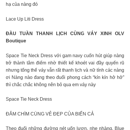
hạ của nàng đó
Lace Up Liti Dress
ĐẦU TUẦN THANH LỊCH CÙNG VÁY XINH OLV
Boutique
Space Tie Neck Dress với gam navy cuốn hút giúp nàng
trở thành tâm điểm nhờ thiết kế khoét vai đầy quyến rũ
nhưng tổng thể váy vẫn rất thanh lịch và nữ tính các nàng
ơi Nàng nào đang theo đuổi phong cách “kín kín hở hở”
thì chắc chắc không nên bỏ qua em váy này
Space Tie Neck Dress
ĐẮM CHÌM CÙNG VẺ ĐẸP CỦA BIỂN CẢ
Theo đuổi những đường nét uốn lượn, nhẹ nhàng. Blue