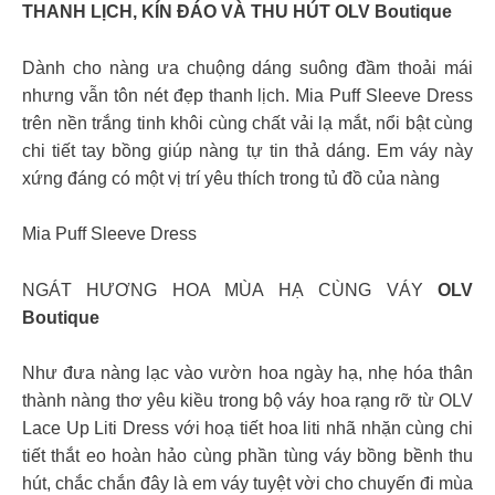
THANH LỊCH, KÍN ĐÁO VÀ THU HÚT OLV Boutique
Dành cho nàng ưa chuộng dáng suông đầm thoải mái
nhưng vẫn tôn nét đẹp thanh lịch. Mia Puff Sleeve Dress
trên nền trắng tinh khôi cùng chất vải lạ mắt, nổi bật cùng
chi tiết tay bồng giúp nàng tự tin thả dáng. Em váy này
xứng đáng có một vị trí yêu thích trong tủ đồ của nàng
Mia Puff Sleeve Dress
NGÁT HƯƠNG HOA MÙA HẠ CÙNG VÁY
OLV
Boutique
Như đưa nàng lạc vào vườn hoa ngày hạ, nhẹ hóa thân
thành nàng thơ yêu kiều trong bộ váy hoa rạng rỡ từ OLV
Lace Up Liti Dress với hoạ tiết hoa liti nhã nhặn cùng chi
tiết thắt eo hoàn hảo cùng phần tùng váy bồng bềnh thu
hút, chắc chắn đây là em váy tuyệt vời cho chuyến đi mùa