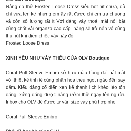
Nàng đã thử Frosted Loose Dress siêu hot hit chưa, dù
chỉ vừa lên kệ nhưng em ấy rất được chị em ưa chuộng
và còn số lượng rất ít Với dáng váy thoải mái nổi bật
cùng chất vải organza cao cấp, nàng sẽ trở nên vô cùng
thu hút khi diện chiếc váy này đó
Frosted Loose Dress
XINH YÊU NHƯ VÁY THÊU CỦA OLV Boutique
Coral Puff Sleeve Embro sở hữu màu hồng đất bắt mắt
với thiết kế tinh tế cùng phần hoa thêu ngọt ngào đến say
đắm. Kiểu dáng cổ điển xen kẽ thanh lịch khéo léo tôn
dáng, xứng đáng được nàng ướm thử ngay lên người.
Inbox cho OLV để được tư vấn size váy phù hợp nhé
Coral Puff Sleeve Embro