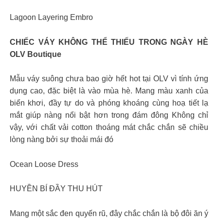
Lagoon Layering Embro
CHIẾC VÁY KHÔNG THỂ THIẾU TRONG NGÀY HÈ
OLV Boutique
Mẫu váy suông chưa bao giờ hết hot tại OLV vì tính ứng
dụng cao, đặc biệt là vào mùa hè. Mang màu xanh của
biển khơi, đầy tự do và phóng khoáng cùng hoạ tiết lạ
mắt giúp nàng nổi bật hơn trong đám đông Không chỉ
vậy, với chất vải cotton thoáng mát chắc chắn sẽ chiều
lòng nàng bởi sự thoải mái đó
Ocean Loose Dress
HUYỀN BÍ ĐẦY THU HÚT
Mang một sắc đen quyến rũ, đây chắc chắn là bộ đôi ăn ý