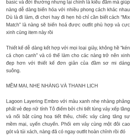
basic và đời thường nhưng lại chính là kiểu đầm mà giúp
nàng dễ dàng biến hóa với nhiều phong cách khác nhau
Dù là đi làm, đi chơi hay đi hẹn hò chỉ cần biết cách “Mix
Match” là nàng sẽ biến hoá được outfit phù hợp và cực
xinh cùng item này rồi
Thiết kế dễ dàng kết hợp với mọi loại giày, không hề “kén
cá chọn canh” và có thể làm cho các nàng trở nên xinh
đẹp hơn với thiết kế đơn giản của đầm sơ mi dáng
suông.
MỀM MẠI, NHẸ NHÀNG VÀ THANH LỊCH
Lagoon Layering Embro với màu xanh nhẹ nhàng phảng
phất vẻ đẹp nữ tính Tô điểm bởi chi tiết tùng váy xếp tầng
và nổi bật cùng hoạ tiết thêu, chiếc váy càng tăng sự
mềm mại, uyển chuyển. Phối em váy cùng một đôi cao
gót và túi xách, nàng đã có ngay outfit hoàn chỉnh rồi đó