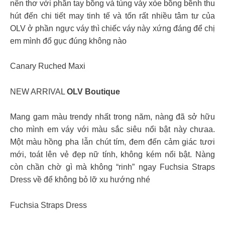
nên thơ với phần tay bồng và tùng váy xòe bồng bềnh thu
hút đến chi tiết may tinh tế và tốn rất nhiều tâm tư của
OLV ở phần ngực váy thì chiếc váy này xứng đáng để chị
em mình đổ gục đúng không nào
Canary Ruched Maxi
NEW ARRIVAL
OLV Boutique
Mang gam màu trendy nhất trong năm, nàng đã sở hữu
cho mình em váy với màu sắc siêu nổi bật này chưaa.
Một màu hồng pha lẫn chút tím, đem đến cảm giác tươi
mới, toát lên vẻ đẹp nữ tính, không kém nổi bật. Nàng
còn chần chờ gì mà không “rinh” ngay Fuchsia Straps
Dress về để không bỏ lỡ xu hướng nhé
Fuchsia Straps Dress