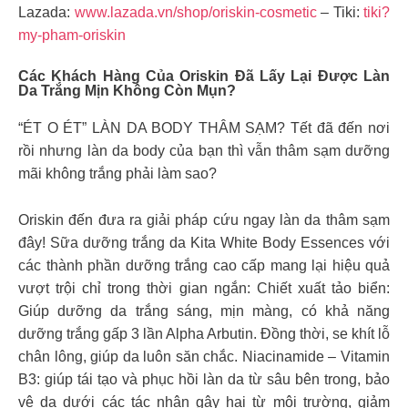
Lazada:
www.lazada.vn/shop/oriskin-cosmetic
– Tiki:
tiki?
my-pham-oriskin
Các Khách Hàng Của Oriskin Đã Lấy Lại Được Làn
Da Trắng Mịn Không Còn Mụn?
“ÉT O ÉT” LÀN DA BODY THÂM SẠM? Tết đã đến nơi
rồi nhưng làn da body của bạn thì vẫn thâm sạm dưỡng
mãi không trắng phải làm sao?
Oriskin đến đưa ra giải pháp cứu ngay làn da thâm sạm
đây! Sữa dưỡng trắng da Kita White Body Essences với
các thành phần dưỡng trắng cao cấp mang lại hiệu quả
vượt trội chỉ trong thời gian ngắn: Chiết xuất tảo biển:
Giúp dưỡng da trắng sáng, mịn màng, có khả năng
dưỡng trắng gấp 3 lần Alpha Arbutin. Đồng thời, se khít lỗ
chân lông, giúp da luôn săn chắc. Niacinamide – Vitamin
B3: giúp tái tạo và phục hồi làn da từ sâu bên trong, bảo
vệ da dưới các tác nhân gây hại từ môi trường, giảm