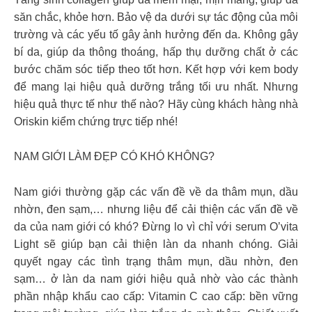
săn chắc, khỏe hơn. Bảo vệ da dưới sự tác động của môi
trường và các yếu tố gây ảnh hưởng đến da. Không gây
bí da, giúp da thông thoáng, hấp thụ dưỡng chất ở các
bước chăm sóc tiếp theo tốt hơn. Kết hợp với kem body
để mang lại hiệu quả dưỡng trắng tối ưu nhất. Nhưng
hiệu quả thực tế như thế nào? Hãy cùng khách hàng nhà
Oriskin kiểm chứng trực tiếp nhé!
NAM GIỚI LÀM ĐẸP CÓ KHÓ KHÔNG?
Nam giới thường gặp các vấn đề về da thâm mụn, dầu
nhờn, đen sạm,… nhưng liệu để cải thiện các vấn đề về
da của nam giới có khó? Đừng lo vì chỉ với serum O’vita
Light sẽ giúp bạn cải thiện làn da nhanh chóng. Giải
quyết ngay các tình trạng thâm mụn, dầu nhờn, đen
sạm… ở làn da nam giới hiệu quả nhờ vào các thành
phần nhập khẩu cao cấp: Vitamin C cao cấp: bền vững