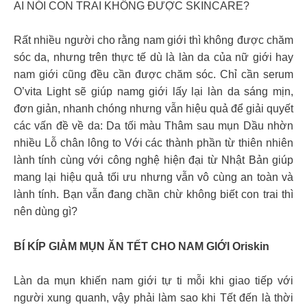
AI NÓI CON TRAI KHÔNG ĐƯỢC SKINCARE?
Rất nhiều người cho rằng nam giới thì không được chăm
sóc da, nhưng trên thực tế dù là làn da của nữ giới hay
nam giới cũng đều cần được chăm sóc. Chỉ cần serum
O’vita Light sẽ giúp namg giới lấy lại làn da sáng mịn,
đơn giản, nhanh chóng nhưng vẫn hiệu quả để giải quyết
các vấn đề về da: Da tối màu Thâm sau mụn Dầu nhờn
nhiều Lỗ chân lông to Với các thành phần từ thiên nhiên
lành tính cùng với công nghệ hiện đại từ Nhật Bản giúp
mang lại hiệu quả tối ưu nhưng vẫn vô cùng an toàn và
lành tính. Bạn vẫn đang chần chừ không biết con trai thì
nên dùng gì?
BÍ KÍP GIẢM MỤN ĂN TẾT CHO NAM GIỚI Oriskin
Làn da mụn khiến nam giới tự ti mỗi khi giao tiếp với
người xung quanh, vậy phải làm sao khi Tết đến là thời