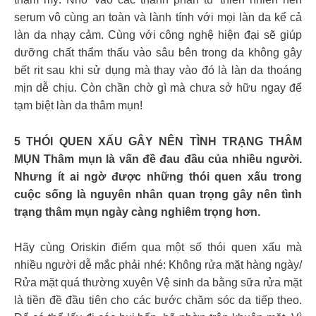
serum vô cùng an toàn và lành tính với mọi làn da kể cả
làn da nhạy cảm. Cùng với công nghệ hiện đại sẽ giúp
dưỡng chất thẩm thấu vào sâu bên trong da không gây
bết rit sau khi sử dụng mà thay vào đó là làn da thoáng
mịn dễ chịu. Còn chần chờ gì mà chưa sở hữu ngay để
tạm biệt làn da thâm mụn!
5 THÓI QUEN XẤU GÂY NÊN TÌNH TRẠNG THÂM
MỤN Thâm mụn là vấn đề đau đầu của nhiều người.
Nhưng ít ai ngờ được những thói quen xấu trong
cuộc sống là nguyên nhân quan trọng gây nên tình
trạng thâm mụn ngày càng nghiêm trọng hơn.
Hãy cùng Oriskin điểm qua một số thói quen xấu mà
nhiều người dễ mắc phải nhé: Không rửa mặt hàng ngày/
Rửa mặt quá thường xuyên Vệ sinh da bằng sữa rửa mặt
là tiền đề đầu tiên cho các bước chăm sóc da tiếp theo.