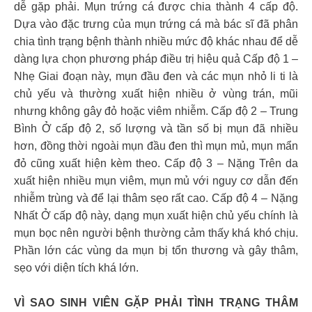
dễ gặp phải. Mụn trứng cá được chia thành 4 cấp độ.
Dựa vào đặc trưng của mụn trứng cá mà bác sĩ đã phân
chia tình trạng bệnh thành nhiều mức độ khác nhau để dễ
dàng lựa chọn phương pháp điều trị hiệu quả Cấp độ 1 –
Nhẹ Giai đoạn này, mụn đầu đen và các mụn nhỏ li ti là
chủ yếu và thường xuất hiện nhiều ở vùng trán, mũi
nhưng không gây đỏ hoặc viêm nhiễm. Cấp độ 2 – Trung
Bình Ở cấp độ 2, số lượng và tần số bị mụn đã nhiều
hơn, đồng thời ngoài mụn đầu đen thì mụn mủ, mụn mẩn
đỏ cũng xuất hiện kèm theo. Cấp độ 3 – Nặng Trên da
xuất hiện nhiều mụn viêm, mụn mủ với nguy cơ dẫn đến
nhiễm trùng và để lại thâm sẹo rất cao. Cấp độ 4 – Nặng
Nhất Ở cấp độ này, dạng mụn xuất hiện chủ yếu chính là
mụn bọc nên người bệnh thường cảm thấy khá khó chịu.
Phần lớn các vùng da mụn bị tổn thương và gây thâm,
sẹo với diện tích khá lớn.
VÌ SAO SINH VIÊN GẶP PHẢI TÌNH TRẠNG THÂM