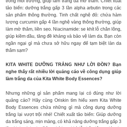
trong môi trường, giúp làm trắng da mờ thâm. Chiết xuất
tảo biển: dưỡng trắng gấp 3 lần alpha arbutin trong các
sản phẩm thông thường. Tinh chất nghệ đỏ: chứa hàm
lượng curcumin gấp 4 lần nghệ vàng thông thường, giúp
làm mờ thâm, liền sẹo. Niacinamide: se khít lỗ chân lông,
giúp kiềm dầu, tăng đề kháng và bảo vệ làm da. Bạn còn
ngần ngại gì mà chưa sở hữu ngay để tạm biệt làn da
thâm sạm?
KITA WHITE DƯỠNG TRẮNG NHƯ LỜI ĐỒN? Bạn
nghe thấy rất nhiều lời quảng cáo về công dụng giúp
làm trắng da của Kita White Body Essences?
Nhưng những gì sản phẩm mang lại có đúng như lời
quảng cáo? Hãy cùng Oriskin tìm hiểu xem Kita White
Body Essences chứa những gì mà công dụng dưỡng
trắng lại vượt trội nhé! Chiết xuất tảo biển: Giúp dưỡng
da trắng sáng, mịn màng, có khả năng dưỡng trắng gấp 3