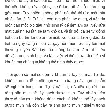
Để có thể lấy đi các bụi bẩn, bã nhờn trên khuôn mặt. Vì
thế nếu không rửa mặt sạch sẽ làm bít tắc lỗ chân lông
gây mụn. Tuy nhiên, không phải nói thế thì rửa mặt thật
nhiều lần là tốt. Trái lại, còn làm phản tác dụng, vì trên da
luôn cần một lớp dầu nhờ sinh lý để làm ẩm da. Nếu rửa
mặt quá nhiều lần sẽ làm khô da và từ đó, da sẽ tự động
tiết dầu bù trừ lại độ ẩm bị mất. Kết quả là lượng dầu da
tiết ra ngày càng nhiều và gây nên mụn. Sờ tay lên mặt
thường xuyên Bàn tay của chúng ta cầm nắm rât nhiều
đồ vật trong sinh hoạt và làm việc vì thế chứa rất nhiều vi
khuẩn mà chúng ta không thể nhìn thấy được.
Thói quen sờ mặt sẽ đem vi khuẩn từ tay lên mặt. Từ đó,
khiến cho da dễ bị nổi mụn và tình trạng này mụn có sẵn
sẽ nghiêm trọng hơn Tự ý nặn mụn Nhiều người cho
rằng nặn mụn sẽ lấy sạch được mụn. Tuy nhiên, trên
thực tế nặn mụn không đúng cách sẽ không thể lấy sạch
được mụn mà còn gây ra tình trạng mụn nghiêm trọng