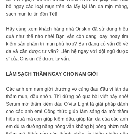
bỏ ngay các loại mụn trên da lấy lại làn da mịn màng,
sạch mụn tự tin đón Tết!
Hãy cùng xem khách hàng nhà Oriskin đã sử dụng hiệu
quả như thế nào nhé! Bạn vẫn còn đang loay hoay tìm
kiếm sản phẩm trị mụn phù hợp? Bạn đang có vấn đề về
da và cần được tư vấn? Liên hệ ngay với đội ngũ dược
sĩ của Oriskin để được tư vấn.
LÀM SẠCH THÂM NGAY CHO NAM GIỚI
Các anh em nam giới thường vô cùng đau đầu vì làn da
thâm mụn, dầu nhờn. Thì đừng bỏ qua bài viết này nhé!
Serum mờ thâm kiềm dầu O’vita Light là giải pháp dành
cho các anh em! Công thức giúp làm sáng da mờ thâm
hiệu quả mà còn giúp kiềm dầu, giúp làn da của các anh
em dù ra đường nắng nóng vẫn không bị bóng nhờn mất
thẩm mỹ. Nhờ vào các thành phần từ thiên nhiên nên