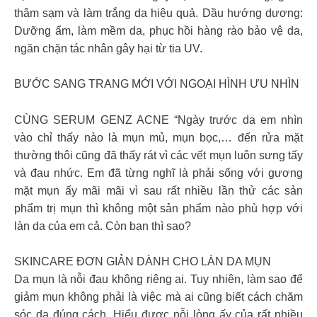
thâm sạm và làm trắng da hiệu quả. Dầu hướng dương:
Dưỡng ẩm, làm mềm da, phục hồi hàng rào bảo vệ da,
ngăn chặn tác nhân gây hại từ tia UV.
BƯỚC SANG TRANG MỚI VỚI NGOẠI HÌNH ƯU NHÌN
CÙNG SERUM GENZ ACNE “Ngày trước da em nhìn
vào chỉ thấy nào là mụn mủ, mụn bọc,… đến rửa mặt
thường thôi cũng đã thấy rát vì các vết mụn luôn sưng tấy
và đau nhức. Em đã từng nghĩ là phải sống với gương
mặt mụn ấy mãi mãi vì sau rất nhiều lần thử các sản
phẩm trị mụn thì không một sản phẩm nào phù hợp với
làn da của em cả. Còn bạn thì sao?
SKINCARE ĐƠN GIẢN DÀNH CHO LÀN DA MỤN
Da mụn là nỗi đau không riêng ai. Tuy nhiên, làm sao để
giảm mụn không phải là việc mà ai cũng biết cách chăm
sóc da đúng cách. Hiểu được nỗi lòng ấy của rất nhiều