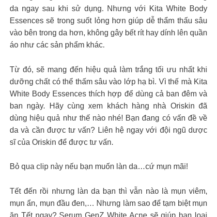
da ngay sau khi sử dụng. Nhưng với Kita White Body
Essences sẽ trong suốt lỏng hơn giúp dễ thẩm thấu sâu
vào bên trong da hơn, không gây bết rít hay dính lên quần
áo như các sản phẩm khác.
Từ đó, sẽ mang đến hiệu quả làm trắng tối ưu nhất khi
dưỡng chất có thể thấm sâu vào lớp hạ bì. Vì thế mà Kita
White Body Essences thích hợp để dùng cả ban đêm và
ban ngày. Hãy cùng xem khách hàng nhà Oriskin đã
dùng hiệu quả như thế nào nhé! Bạn đang có vấn đề về
da và cần được tư vấn? Liên hệ ngay với đội ngũ dược
sĩ của Oriskin để được tư vấn.
Bỏ qua clip này nếu bạn muốn làn da…cứ mụn mãi!
Tết đến rồi nhưng làn da bạn thì vẫn nào là mụn viêm,
mụn ẩn, mụn đầu đen,… Nhưng làm sao để tạm biệt mụn
ăn Tết ngay? Serum GenZ White Acne sẽ giúp bạn loại