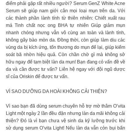
điểm phải gặp rất nhiều người? Serum GenZ White Acne
Serum sẽ giúp nam giới cân mọi loại mụn trên da. Với
các thành phần lành tính từ thiên nhiên: Chiết xuất rau
má Tinh chất nọc ong BHA tự nhiên Giúp giảm mụn
nhanh chóng nhưng vẫn vô cùng an toàn và lành tính,
không gây bào mòn da. Đồng thời, còn giúp làm dịu các
vùng da bị kích ứng, tổn thương do mụn để lại, giúp kiểm
soát bã nhờn hiệu quả. Còn chần chờ gì mà không sở
hữu ngay để tạm biệt làn da mụn! Bạn đang có vấn đề về
da và cần được tư vấn? Liên hệ ngay với đội ngũ dược
sĩ của Oriskin để được tư vấn.
VÌ SAO DƯỠNG DA HOÀI KHÔNG CẢI THIỆN?
Vì sao bạn đã dùng serum chuyên hỗ trợ mờ thâm O’vita
Light một ngày 2 lần đều đặn nhưng làn da mãi không cải
thiện? Đó là vì bạn chưa vệ sinh da kỹ lưỡng trước khi
sử dụng serum O’vita Light! Nếu làn da vẫn còn bụi bẩn