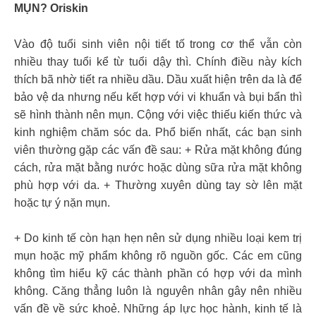
MỤN? Oriskin
Vào độ tuổi sinh viên nội tiết tố trong cơ thể vẫn còn
nhiều thay tuổi kể từ tuổi dậy thì. Chính điều này kích
thích bã nhờ tiết ra nhiều dầu. Dầu xuất hiện trên da là để
bảo vệ da nhưng nếu kết hợp với vi khuẩn và bụi bẩn thì
sẽ hình thành nên mụn. Cộng với việc thiếu kiến thức và
kinh nghiệm chăm sóc da. Phổ biến nhất, các bạn sinh
viên thường gặp các vấn đề sau: + Rửa mặt không đúng
cách, rửa mặt bằng nước hoặc dùng sữa rửa mặt không
phù hợp với da. + Thường xuyên dùng tay sờ lên mặt
hoặc tự ý nặn mụn.
+ Do kinh tế còn hạn hẹn nên sử dụng nhiều loại kem trị
mụn hoặc mỹ phẩm không rõ nguồn gốc. Các em cũng
không tìm hiểu kỹ các thành phần có hợp với da mình
không. Căng thẳng luôn là nguyên nhân gây nên nhiều
vấn đề về sức khoẻ. Những áp lực học hành, kinh tế là