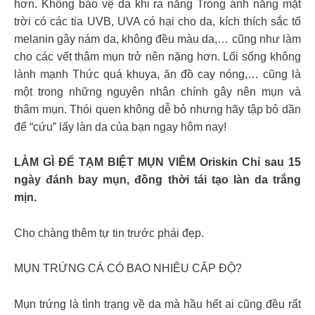
hơn. Không bảo vệ da khi ra nắng Trong ánh nắng mặt
trời có các tia UVB, UVA có hại cho da, kích thích sắc tố
melanin gây nám da, không đều màu da,… cũng như làm
cho các vết thâm mụn trở nên nặng hơn. Lối sống không
lành mạnh Thức quá khuya, ăn đồ cay nóng,… cũng là
một trong những nguyên nhân chính gây nên mụn và
thâm mụn. Thói quen không dễ bỏ nhưng hãy tập bỏ dần
để “cứu” lấy làn da của bạn ngay hôm nay!
LÀM GÌ ĐỂ TẠM BIỆT MỤN VIÊM Oriskin Chỉ sau 15
ngày đánh bay mụn, đồng thời tái tạo làn da trắng
mịn.
Cho chàng thêm tự tin trước phái đẹp.
MỤN TRỨNG CÁ CÓ BAO NHIÊU CẤP ĐỘ?
Mụn trứng là tình trạng về da mà hầu hết ai cũng đều rất