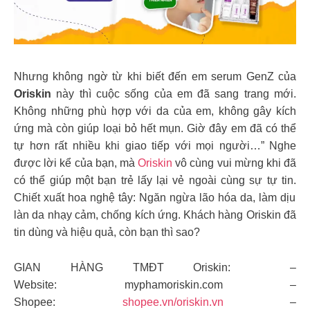
Nhưng không ngờ từ khi biết đến em serum GenZ của
Oriskin
này thì cuộc sống của em đã sang trang mới.
Không những phù hợp với da của em, không gây kích
ứng mà còn giúp loại bỏ hết mụn. Giờ đây em đã có thể
tự hơn rất nhiều khi giao tiếp với mọi người…” Nghe
được lời kể của bạn, mà
Oriskin
vô cùng vui mừng khi đã
có thể giúp một bạn trẻ lấy lại vẻ ngoài cùng sự tự tin.
Chiết xuất hoa nghệ tây: Ngăn ngừa lão hóa da, làm dịu
làn da nhạy cảm, chống kích ứng. Khách hàng Oriskin đã
tin dùng và hiệu quả, còn bạn thì sao?
GIAN HÀNG TMĐT Oriskin: –
Website: myphamoriskin.com –
Shopee:
shopee.vn/oriskin.vn
–