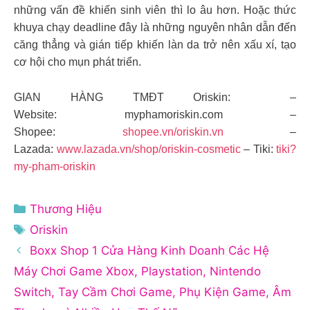
những vấn đề khiến sinh viên thì lo âu hơn. Hoặc thức
khuya chạy deadline đây là những nguyên nhân dẫn đến
căng thẳng và gián tiếp khiến làn da trở nên xấu xí, tạo
cơ hội cho mụn phát triển.
GIAN HÀNG TMĐT Oriskin: –
Website: myphamoriskin.com –
Shopee:
shopee.vn/oriskin.vn
–
Lazada:
www.lazada.vn/shop/oriskin-cosmetic
– Tiki:
tiki?
my-pham-oriskin
Danh
Thương Hiệu
mục
Thẻ
Oriskin
Boxx Shop 1 Cửa Hàng Kinh Doanh Các Hệ
Máy Chơi Game Xbox, Playstation, Nintendo
Switch, Tay Cầm Chơi Game, Phụ Kiện Game, Âm