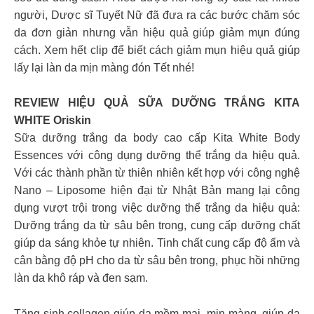
người, Dược sĩ Tuyết Nữ đã đưa ra các bước chăm sóc
da đơn giản nhưng vẫn hiệu quả giúp giảm mụn đúng
cách. Xem hết clip để biết cách giảm mụn hiệu quả giúp
lấy lại làn da mịn màng đón Tết nhé!
REVIEW HIỆU QUẢ SỮA DƯỠNG TRẮNG KITA
WHITE Oriskin
Sữa dưỡng trắng da body cao cấp Kita White Body
Essences với công dụng dưỡng thể trắng da hiệu quả.
Với các thành phần từ thiên nhiên kết hợp với công nghệ
Nano – Liposome hiện đại từ Nhật Bản mang lại công
dụng vượt trội trong việc dưỡng thể trắng da hiệu quả:
Dưỡng trắng da từ sâu bên trong, cung cấp dưỡng chất
giúp da sáng khỏe tự nhiên. Tinh chất cung cấp độ ẩm và
cân bằng độ pH cho da từ sâu bên trong, phục hồi những
làn da khô ráp và đen sạm.
Tăng sinh collagen giúp da mềm mại, mịn màng, giúp da