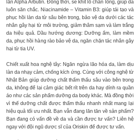
lần Alpha Arbutin. Đồng thời, se khít lỗ chân lông, giúp da
luôn săn chắc. Niacinamide – Vitamin B3: giúp tái tạo và
phục hồi làn da từ sâu bên trong, bảo vệ da dưới các tác
nhân gây hại từ môi trường, giảm thâm sạm và làm trắng
da hiệu quả. Dầu hướng dương: Dưỡng ẩm, làm mềm
da, phục hồi hàng rào bảo vệ da, ngăn chặn tác nhân gây
hại từ tia UV.
Chiết xuất hoa nghệ tây: Ngăn ngừa lão hóa da, làm dịu
làn da nhạy cảm, chống kích ứng. Cùng với công nghệ từ
Nhật Bản giúp dưỡng chất thẩm thấu sâu vào bên trong
da, không để lại cảm giác bết rít trên da hay dính ra quần
áo như các sản phẩm dưỡng da body khác. Mà đồng thời
vì thế dưỡng chất được thẩm thấu nhanh nhất mang lại
hiệu quả tối ưu nhất. Bạn vẫn đang lăn tăn về sản phẩm?
Bạn đang có vấn đề về da và cần được tư vấn? Liên hệ
ngay với đội ngũ dược sĩ của Oriskin để được tư vấn.