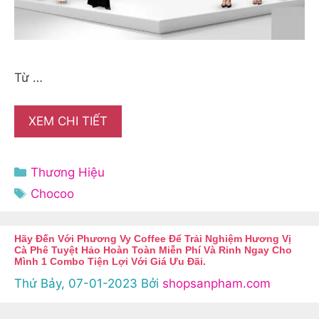
Từ …
XEM CHI TIẾT
Danh
Thương Hiệu
mục
Thẻ
Chocoo
Hãy Đến Với Phương Vy Coffee Để Trải Nghiệm Hương Vị
Cà Phê Tuyệt Hảo Hoàn Toàn Miễn Phí Và Rinh Ngay Cho
Mình 1 Combo Tiện Lợi Với Giá Ưu Đãi.
Thứ Bảy, 07-01-2023
Bởi
shopsanpham.com