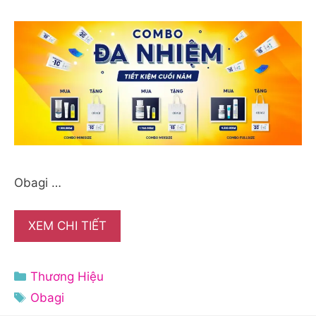
Obagi …
XEM CHI TIẾT
Danh
Thương Hiệu
mục
Thẻ
Obagi