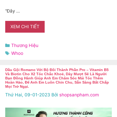
“Đây …
XEM CHI TIẾT
Danh
Thương Hiệu
mục
Thẻ
Whoo
Dầu Gội Romano Với Bộ Đôi Thành Phần Pro – Vitamin B5
Và Biotin Cho X2 Tóc Chắc Khoẻ, Dày Mượt Sẽ Là Người
Bạn Đồng Hành Giúp Anh Em Chăm Sóc Mái Tóc Thêm
Hoàn Hảo, Để Anh Em Luôn Chỉn Chu, Sẵn Sàng Bất Chấp
Mọi Trở Ngại.
Thứ Hai, 09-01-2023
Bởi
shopsanpham.com