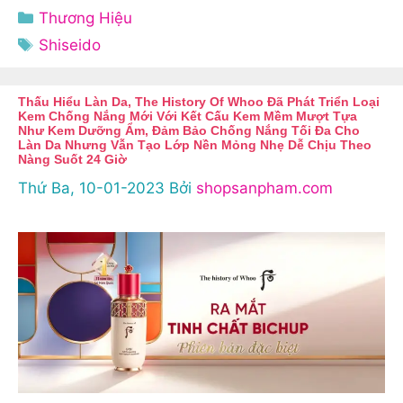
Danh
Thương Hiệu
mục
Thẻ
Shiseido
Thấu Hiểu Làn Da, The History Of Whoo Đã Phát Triển Loại
Kem Chống Nắng Mới Với Kết Cấu Kem Mềm Mượt Tựa
Như Kem Dưỡng Ẩm, Đảm Bảo Chống Nắng Tối Đa Cho
Làn Da Nhưng Vẫn Tạo Lớp Nền Mỏng Nhẹ Dễ Chịu Theo
Nàng Suốt 24 Giờ
Thứ Ba, 10-01-2023
Bởi
shopsanpham.com