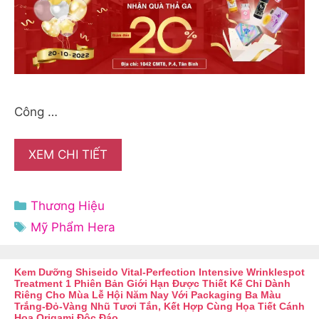
Công …
XEM CHI TIẾT
Danh
Thương Hiệu
mục
Thẻ
Mỹ Phẩm Hera
Kem Dưỡng Shiseido Vital-Perfection Intensive Wrinklespot
Treatment 1 Phiên Bản Giới Hạn Được Thiết Kế Chỉ Dành
Riêng Cho Mùa Lễ Hội Năm Nay Với Packaging Ba Màu
Trắng-Đỏ-Vàng Nhũ Tươi Tắn, Kết Hợp Cùng Họa Tiết Cánh
Hoa Origami Độc Đáo.