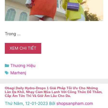
Trong …
XEM CHI TIẾT
Danh
Thương Hiệu
mục
Thẻ
Marhenj
Obagi Daily Hydro-Drops 1 Giải Pháp Tối Ưu Cho Những
Làn Da Khô, Nhạy Cảm Mùa Lạnh Với Công Thức Dễ Thấm,
Cấp Ẩm Tức Thì Và Giữ Ẩm Lâu Cho Da.
Thứ Năm, 12-01-2023
Bởi
shopsanpham.com