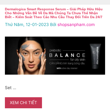
Dermalogica Smart Response Serum – Giải Pháp Hữu Hiệu
Cho Những Vấn Đề Về Da Mà Chúng Ta Chưa Thể Nhận
Biết – Kiểm Soát Theo Các Nhu Cầu Thay Đổi Trên Da 24/7
Thứ Năm, 12-01-2023
Bởi
shopsanpham.com
Set …
XEM CHI TIẾT