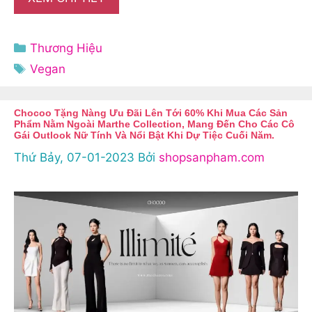
Danh
Thương Hiệu
mục
Thẻ
Vegan
Chocoo Tặng Nàng Ưu Đãi Lên Tới 60% Khi Mua Các Sản
Phẩm Nằm Ngoài Marthe Collection, Mang Đến Cho Các Cô
Gái Outlook Nữ Tính Và Nổi Bật Khi Dự Tiệc Cuối Năm.
Thứ Bảy, 07-01-2023
Bởi
shopsanpham.com