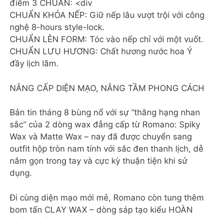
điểm 3 CHUẨN: <div
CHUẨN KHÓA NẾP: Giữ nếp lâu vượt trội với công
nghệ 8-hours style-lock.
CHUẨN LÊN FORM: Tóc vào nếp chỉ với một vuốt.
CHUẨN LƯU HƯƠNG: Chất hương nước hoa Ý
đầy lịch lãm.
NÂNG CẤP DIỆN MẠO, NÂNG TẦM PHONG CÁCH
Bản tin tháng 8 bùng nổ với sự “thăng hạng nhan
sắc” của 2 dòng wax đẳng cấp từ Romano: Spiky
Wax và Matte Wax – nay đã được chuyển sang
outfit hộp tròn nam tính với sắc đen thanh lịch, dễ
nắm gọn trong tay và cực kỳ thuận tiện khi sử
dụng.
Đi cùng diện mạo mới mẻ, Romano còn tung thêm
bom tấn CLAY WAX – dòng sáp tạo kiểu HOÀN