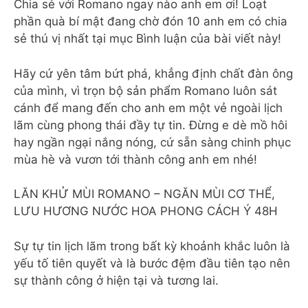
Chia sẻ với Romano ngay nào anh em ơi! Loạt
phần quà bí mật đang chờ đón 10 anh em có chia
sẻ thú vị nhất tại mục Bình luận của bài viết này!
Hãy cứ yên tâm bứt phá, khẳng định chất đàn ông
của mình, vì trọn bộ sản phẩm Romano luôn sát
cánh để mang đến cho anh em một vẻ ngoài lịch
lãm cùng phong thái đầy tự tin. Đừng e dè mồ hôi
hay ngần ngại nắng nóng, cứ sẵn sàng chinh phục
mùa hè và vươn tới thành công anh em nhé!
LĂN KHỬ MÙI ROMANO – NGĂN MÙI CƠ THỂ,
LƯU HƯƠNG NƯỚC HOA PHONG CÁCH Ý 48H
Sự tự tin lịch lãm trong bất kỳ khoảnh khắc luôn là
yếu tố tiên quyết và là bước đệm đầu tiên tạo nên
sự thành công ở hiện tại và tương lai.