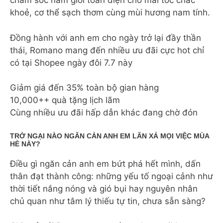
chăm sóc nam giới toàn diện cho mái tóc chắc
khoẻ, cơ thể sạch thơm cùng mùi hương nam tính.
Đồng hành với anh em cho ngày trở lại đầy thần
thái, Romano mang đến nhiều ưu đãi cực hot chỉ
có tại Shopee ngày đôi 7.7 này
Giảm giá đến 35% toàn bộ gian hàng
10,000++ quà tặng lịch lãm
Cùng nhiều ưu đãi hấp dẫn khác đang chờ đón
TRỞ NGẠI NÀO NGĂN CẢN ANH EM LĂN XẢ MỌI VIỆC MÙA
HÈ NÀY?
Điều gì ngăn cản anh em bứt phá hết mình, dấn
thân đạt thành công: những yếu tố ngoại cảnh như
thời tiết nắng nóng và gió bụi hay nguyên nhân
chủ quan như tâm lý thiếu tự tin, chưa sẵn sàng?