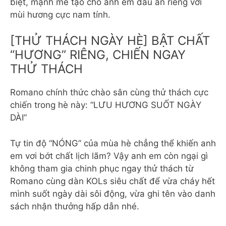
biệt, mạnh mẽ tạo cho anh em dấu ấn riêng với
mùi hương cực nam tính.
[THỬ THÁCH NGÀY HÈ] BẬT CHẤT
“HƯƠNG” RIÊNG, CHIẾN NGAY
THỬ THÁCH
Romano chính thức chào sân cùng thử thách cực
chiến trong hè này: “LƯU HƯƠNG SUỐT NGÀY
DÀI”
Tự tin độ “NÓNG” của mùa hè chẳng thể khiến anh
em vơi bớt chất lịch lãm? Vậy anh em còn ngại gì
không tham gia chinh phục ngay thử thách từ
Romano cùng dàn KOLs siêu chất để vừa cháy hết
mình suốt ngày dài sôi động, vừa ghi tên vào danh
sách nhận thưởng hấp dẫn nhé.