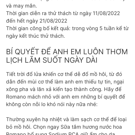
và may mắn.
Thời gian diễn ra thử thách từ ngày 11/08/2022
đến hết ngày 21/08/2022
Thời gian công bố kết quả: trong vòng 5 tuần kể từ
ngày kết thúc thử thách.
BÍ QUYẾT ĐỂ ANH EM LUÔN THƠM
LỊCH LÃM SUỐT NGÀY DÀI
Tiết trời đổ lửa khiến cơ thể dễ đổ mồ hôi, từ đó
dẫn đến mùi cơ thể làm anh em thiếu tự tin, ngại
xông pha và lăn xả kiến tạo thành công. Hãy để
Romano mách nhỏ với anh em những bí quyết để
không còn nỗi lo khó nói này nữa nhé:
Thường xuyên hạ nhiệt và làm sạch cơ thể để loại
bỏ mồ hôi. Chọn ngay Sữa tắm hương nước hoa
Romano bổ sung Sodium PCA giữ ẩm cho da.