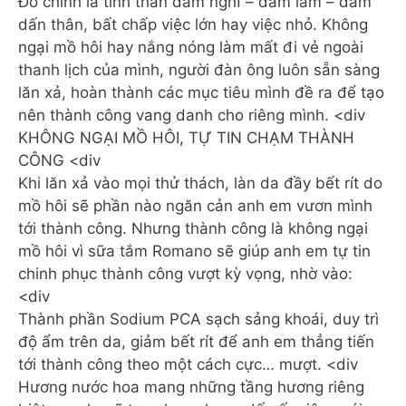
Đó chính là tinh thần dám nghĩ – dám làm – dám
dấn thân, bất chấp việc lớn hay việc nhỏ. Không
ngại mồ hôi hay nắng nóng làm mất đi vẻ ngoài
thanh lịch của mình, người đàn ông luôn sẵn sàng
lăn xả, hoàn thành các mục tiêu mình đề ra để tạo
nên thành công vang danh cho riêng mình. <div
KHÔNG NGẠI MỒ HÔI, TỰ TIN CHẠM THÀNH
CÔNG <div
Khi lăn xả vào mọi thử thách, làn da đầy bết rít do
mồ hôi sẽ phần nào ngăn cản anh em vươn mình
tới thành công. Nhưng thành công là không ngại
mồ hôi vì sữa tắm Romano sẽ giúp anh em tự tin
chinh phục thành công vượt kỳ vọng, nhờ vào:
<div
Thành phần Sodium PCA sạch sảng khoái, duy trì
độ ẩm trên da, giảm bết rít để anh em thẳng tiến
tới thành công theo một cách cực… mượt. <div
Hương nước hoa mang những tầng hương riêng