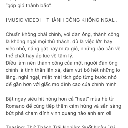
“góp gió thành bão”.
[MUSIC VIDEO] – THÀNH CÔNG KHÔNG NGẠI…
Chuẩn không phải chỉnh, với đàn ông, thành công
là không ngại mọi thử thách, dù là việc lớn hay
việc nhỏ, nắng gắt hay mưa gió, những rào cản về
thể chất hay áp lực về tâm lý.
Điều làm nên thành công của một người đàn ông
chính là tinh thần lăn xả, dám vứt bỏ hết những lo
lắng, nghi ngại, miệt mài tích góp từng bước nhỏ
để gần hơn với giấc mơ đỉnh cao của chính mình
Bật ngay siêu hit nóng hơn cả “heat” mùa hè từ
Romano để cùng tiếp thêm cảm hứng và sẵn sàng
bứt phá chạm đỉnh vinh quang nào anh em ơi!
Teasing: Thử Thách Trải Nghiệm Suốt Ngày Dài