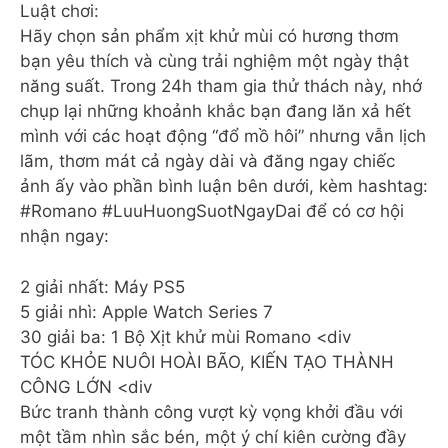
Luật chơi:
Hãy chọn sản phẩm xịt khử mùi có hương thơm
bạn yêu thích và cùng trải nghiệm một ngày thật
năng suất. Trong 24h tham gia thử thách này, nhớ
chụp lại những khoảnh khắc bạn đang lăn xả hết
mình với các hoạt động “đổ mồ hôi” nhưng vẫn lịch
lãm, thơm mát cả ngày dài và đăng ngay chiếc
ảnh ấy vào phần bình luận bên dưới, kèm hashtag:
#Romano #LuuHuongSuotNgayDai để có cơ hội
nhận ngay:
2 giải nhất: Máy PS5
5 giải nhì: Apple Watch Series 7
30 giải ba: 1 Bộ Xịt khử mùi Romano <div
TÓC KHỎE NUÔI HOÀI BÃO, KIẾN TẠO THÀNH
CÔNG LỚN <div
Bức tranh thành công vượt kỳ vọng khởi đầu với
một tầm nhìn sắc bén, một ý chí kiên cường đầy