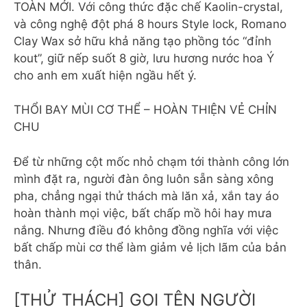
TOÀN MỚI. Với công thức đặc chế Kaolin-crystal,
và công nghệ đột phá 8 hours Style lock, Romano
Clay Wax sở hữu khả năng tạo phồng tóc “đỉnh
kout”, giữ nếp suốt 8 giờ, lưu hương nước hoa Ý
cho anh em xuất hiện ngầu hết ý.
THỔI BAY MÙI CƠ THỂ – HOÀN THIỆN VẺ CHỈN
CHU
Để từ những cột mốc nhỏ chạm tới thành công lớn
mình đặt ra, người đàn ông luôn sẵn sàng xông
pha, chẳng ngại thử thách mà lăn xả, xắn tay áo
hoàn thành mọi việc, bất chấp mồ hôi hay mưa
nắng. Nhưng điều đó không đồng nghĩa với việc
bất chấp mùi cơ thể làm giảm vẻ lịch lãm của bản
thân.
[THỬ THÁCH] GỌI TÊN NGƯỜI