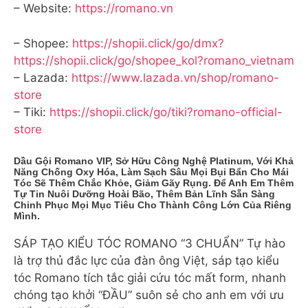
– Website:
https://romano.vn
– Shopee:
https://shopii.click/go/dmx?
https://shopii.click/go/shopee_kol?romano_vietnam
– Lazada:
https://www.lazada.vn/shop/romano-
store
– Tiki:
https://shopii.click/go/tiki?romano-official-
store
Dầu Gội Romano VIP, Sở Hữu Công Nghệ Platinum, Với Khả
Năng Chống Oxy Hóa, Làm Sạch Sâu Mọi Bụi Bẩn Cho Mái
Tóc Sẽ Thêm Chắc Khỏe, Giảm Gãy Rụng. Để Anh Em Thêm
Tự Tin Nuôi Dưỡng Hoài Bão, Thêm Bản Lĩnh Sẵn Sàng
Chinh Phục Mọi Mục Tiêu Cho Thành Công Lớn Của Riêng
Mình.
SÁP TẠO KIỂU TÓC ROMANO “3 CHUẨN” Tự hào
là trợ thủ đắc lực của đàn ông Việt, sáp tạo kiểu
tóc Romano tích tắc giải cứu tóc mất form, nhanh
chóng tạo khởi “ĐẦU” suôn sẻ cho anh em với ưu