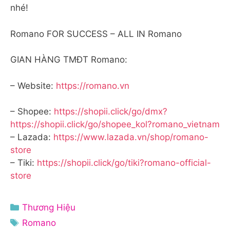
nhé!
Romano FOR SUCCESS – ALL IN Romano
GIAN HÀNG TMĐT Romano:
– Website:
https://romano.vn
– Shopee:
https://shopii.click/go/dmx?
https://shopii.click/go/shopee_kol?romano_vietnam
– Lazada:
https://www.lazada.vn/shop/romano-
store
– Tiki:
https://shopii.click/go/tiki?romano-official-
store
Danh
Thương Hiệu
mục
Thẻ
Romano