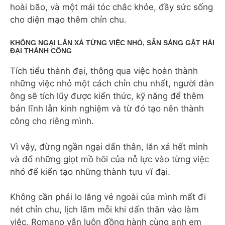
hoài bão, và một mái tóc chắc khỏe, đầy sức sống
cho diện mạo thêm chỉn chu.
KHÔNG NGẠI LĂN XẢ TỪNG VIỆC NHỎ, SẴN SÀNG GẶT HÁI
ĐẠI THÀNH CÔNG
Tích tiểu thành đại, thông qua việc hoàn thành
những việc nhỏ một cách chỉn chu nhất, người đàn
ông sẽ tích lũy được kiến thức, kỹ năng để thêm
bản lĩnh lẫn kinh nghiệm và từ đó tạo nên thành
công cho riêng mình.
Vì vậy, đừng ngần ngại dấn thân, lăn xả hết mình
và đổ những giọt mồ hôi của nỗ lực vào từng việc
nhỏ để kiến tạo những thành tựu vĩ đại.
Không cần phải lo lắng vẻ ngoài của mình mất đi
nét chỉn chu, lịch lãm mỗi khi dấn thân vào làm
việc, Romano vẫn luôn đồng hành cùng anh em