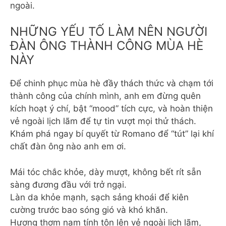
ngoài.
NHỮNG YẾU TỐ LÀM NÊN NGƯỜI
ĐÀN ÔNG THÀNH CÔNG MÙA HÈ
NÀY
Để chinh phục mùa hè đầy thách thức và chạm tới
thành công của chính mình, anh em đừng quên
kích hoạt ý chí, bật “mood” tích cực, và hoàn thiện
vẻ ngoài lịch lãm để tự tin vượt mọi thử thách.
Khám phá ngay bí quyết từ Romano để “tút” lại khí
chất đàn ông nào anh em ơi.
Mái tóc chắc khỏe, dày mượt, không bết rít sẵn
sàng đương đầu với trở ngại.
Làn da khỏe mạnh, sạch sảng khoái để kiên
cường trước bao sóng gió và khó khăn.
Hương thơm nam tính tôn lên vẻ ngoài lịch lãm,