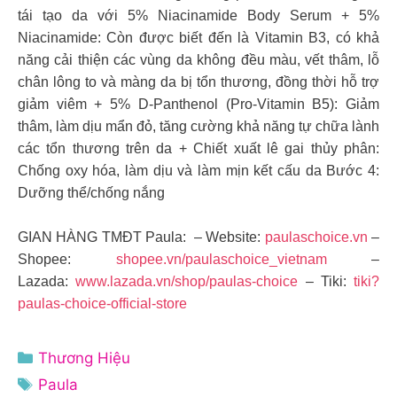
tái tạo da với 5% Niacinamide Body Serum + 5%
Niacinamide: Còn được biết đến là Vitamin B3, có khả
năng cải thiện các vùng da không đều màu, vết thâm, lỗ
chân lông to và màng da bị tổn thương, đồng thời hỗ trợ
giảm viêm + 5% D-Panthenol (Pro-Vitamin B5): Giảm
thâm, làm dịu mẩn đỏ, tăng cường khả năng tự chữa lành
các tổn thương trên da + Chiết xuất lê gai thủy phân:
Chống oxy hóa, làm dịu và làm mịn kết cấu da Bước 4:
Dưỡng thể/chống nắng
GIAN HÀNG TMĐT Paula: – Website:
paulaschoice.vn
–
Shopee:
shopee.vn/paulaschoice_vietnam
–
Lazada:
www.lazada.vn/shop/paulas-choice
– Tiki:
tiki?
paulas-choice-official-store
Danh
Thương Hiệu
mục
Thẻ
Paula