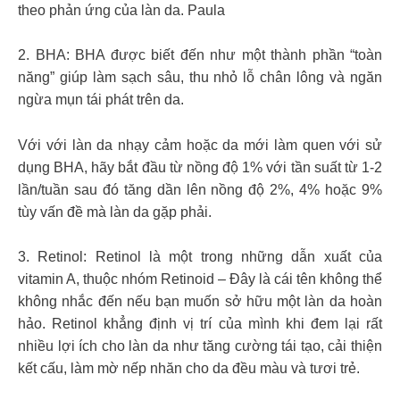
theo phản ứng của làn da. Paula
2. BHA: BHA được biết đến như một thành phần “toàn
năng” giúp làm sạch sâu, thu nhỏ lỗ chân lông và ngăn
ngừa mụn tái phát trên da.
Với với làn da nhạy cảm hoặc da mới làm quen với sử
dụng BHA, hãy bắt đầu từ nồng độ 1% với tần suất từ 1-2
lần/tuần sau đó tăng dần lên nồng độ 2%, 4% hoặc 9%
tùy vấn đề mà làn da gặp phải.
3. Retinol: Retinol là một trong những dẫn xuất của
vitamin A, thuộc nhóm Retinoid – Đây là cái tên không thể
không nhắc đến nếu bạn muốn sở hữu một làn da hoàn
hảo. Retinol khẳng định vị trí của mình khi đem lại rất
nhiều lợi ích cho làn da như tăng cường tái tạo, cải thiện
kết cấu, làm mờ nếp nhăn cho da đều màu và tươi trẻ.