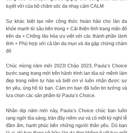
tuyệt vời của bộ chăm sóc da nhạy cảm CALM
Sự khác biệt tạo nên công thức hoàn hảo cho làn da
khỏe mạnh từ sâu bên trong + Cải thiện tình trạng mẩn đỏ
trên da + Chống lão hóa ưu việt với các thành phần lành
tính + Phù hợp với cả làn da mụn và da gặp chứng chàm
đỏ
Chúc mừng năm mới 2023! Chào 2023, Paula’s Choice
bước sang trang mới trên hành trình lan tỏa sứ mệnh làm
đẹp trong niềm tự hào và biết ơn vì luôn nhận được sự
tin yêu, ủng hộ từ bạn. Cảm ơn bạn đã luôn tin tưởng và
lựa chọn các sản phẩm từ Paula’s Choice.
Nhân dịp năm mới này, Paula’s Choice chúc bạn luôn
rạng ngời tỏa sáng, tràn đầy niềm vui và có một kỳ nghỉ lễ
đầm ấm, hạnh phúc bên những người thân yêu. Dù bạn
là ai, dù bạn đang sở hữu làn da đẹp không tì vết hay một