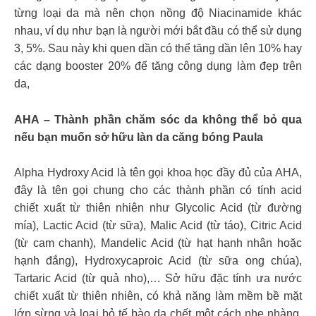
từng loại da mà nên chọn nồng độ Niacinamide khác
nhau, ví dụ như bạn là người mới bắt đầu có thể sử dụng
3, 5%. Sau này khi quen dần có thể tăng dần lên 10% hay
các dạng booster 20% để tăng công dụng làm đẹp trên
da,
AHA – Thành phần chăm sóc da không thể bỏ qua
nếu bạn muốn sở hữu làn da căng bóng Paula
Alpha Hydroxy Acid là tên gọi khoa học đầy đủ của AHA,
đây là tên gọi chung cho các thành phần có tính acid
chiết xuất từ thiên nhiên như Glycolic Acid (từ đường
mía), Lactic Acid (từ sữa), Malic Acid (từ táo), Citric Acid
(từ cam chanh), Mandelic Acid (từ hạt hạnh nhân hoặc
hạnh đắng), Hydroxycaproic Acid (từ sữa ong chúa),
Tartaric Acid (từ quả nho),… Sở hữu đặc tính ưa nước
chiết xuất từ thiên nhiên, có khả năng làm mềm bề mặt
lớp sừng và loại bỏ tế bào da chết một cách nhẹ nhàng,