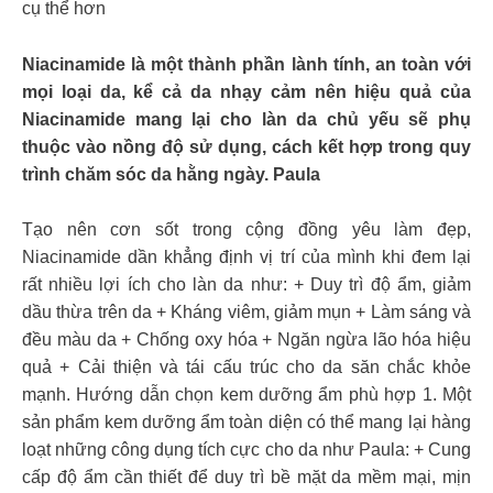
cụ thể hơn
Niacinamide là một thành phần lành tính, an toàn với
mọi loại da, kể cả da nhạy cảm nên hiệu quả của
Niacinamide mang lại cho làn da chủ yếu sẽ phụ
thuộc vào nồng độ sử dụng, cách kết hợp trong quy
trình chăm sóc da hằng ngày. Paula
Tạo nên cơn sốt trong cộng đồng yêu làm đẹp,
Niacinamide dần khẳng định vị trí của mình khi đem lại
rất nhiều lợi ích cho làn da như: + Duy trì độ ẩm, giảm
dầu thừa trên da + Kháng viêm, giảm mụn + Làm sáng và
đều màu da + Chống oxy hóa + Ngăn ngừa lão hóa hiệu
quả + Cải thiện và tái cấu trúc cho da săn chắc khỏe
mạnh. Hướng dẫn chọn kem dưỡng ẩm phù hợp 1. Một
sản phẩm kem dưỡng ẩm toàn diện có thể mang lại hàng
loạt những công dụng tích cực cho da như Paula: + Cung
cấp độ ẩm cần thiết để duy trì bề mặt da mềm mại, mịn