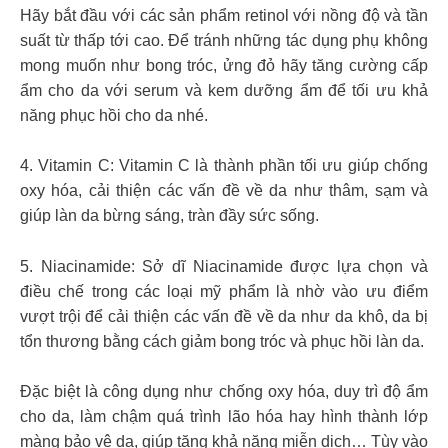
Hãy bắt đầu với các sản phẩm retinol với nồng độ và tần
suất từ thấp tới cao. Để tránh những tác dụng phụ không
mong muốn như bong tróc, ửng đỏ hãy tăng cường cấp
ẩm cho da với serum và kem dưỡng ẩm để tối ưu khả
năng phục hồi cho da nhé.
4. Vitamin C: Vitamin C là thành phần tối ưu giúp chống
oxy hóa, cải thiện các vấn đề về da như thâm, sạm và
giúp làn da bừng sáng, tràn đầy sức sống.
5. Niacinamide: Sở dĩ Niacinamide được lựa chọn và
điều chế trong các loại mỹ phẩm là nhờ vào ưu điểm
vượt trội để cải thiện các vấn đề về da như da khô, da bị
tổn thương bằng cách giảm bong tróc và phục hồi làn da.
Đặc biệt là công dụng như chống oxy hóa, duy trì độ ẩm
cho da, làm chậm quá trình lão hóa hay hình thành lớp
màng bảo vệ da, giúp tăng khả năng miễn dịch… Tùy vào