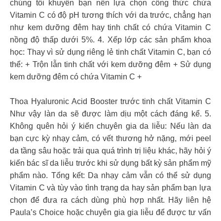
chúng tôi khuyên bạn nên lựa chọn công thức chứa
Vitamin C có độ pH tương thích với da trước, chẳng hạn
như kem dưỡng đêm hay tinh chất có chứa Vitamin C
nồng độ thấp dưới 5%. 4. Xếp lớp các sản phẩm khoa
học: Thay vì sử dụng riêng lẻ tinh chất Vitamin C, bạn có
thể: + Trộn lẫn tinh chất với kem dưỡng đêm + Sử dụng
kem dưỡng đêm có chứa Vitamin C +
Thoa Hyaluronic Acid Booster trước tinh chất Vitamin C
Như vậy làn da sẽ được làm dịu một cách đáng kể. 5.
Không quên hỏi ý kiến chuyên gia da liễu: Nếu làn da
bạn cực kỳ nhạy cảm, có vết thương hở nặng, mới peel
da tầng sâu hoặc trải qua quá trình trị liệu khác, hãy hỏi ý
kiến bác sĩ da liễu trước khi sử dụng bất kỳ sản phẩm mỹ
phẩm nào. Tổng kết: Da nhạy cảm vẫn có thể sử dụng
Vitamin C và tùy vào tình trạng da hay sản phẩm bạn lựa
chọn để đưa ra cách dùng phù hợp nhất. Hãy liên hệ
Paula’s Choice hoặc chuyên gia gia liễu để được tư vấn