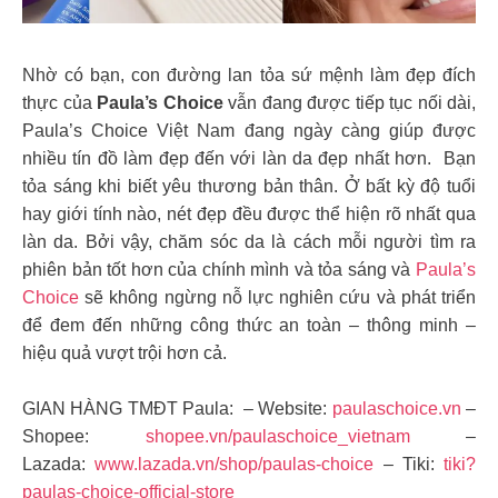
Nhờ có bạn, con đường lan tỏa sứ mệnh làm đẹp đích
thực của
Paula’s Choice
vẫn đang được tiếp tục nối dài,
Paula’s Choice Việt Nam đang ngày càng giúp được
nhiều tín đồ làm đẹp đến với làn da đẹp nhất hơn. Bạn
tỏa sáng khi biết yêu thương bản thân. Ở bất kỳ độ tuổi
hay giới tính nào, nét đẹp đều được thể hiện rõ nhất qua
làn da.
Bởi vậy, chăm sóc da là cách mỗi người tìm ra
phiên bản tốt hơn của chính mình và tỏa sáng và
Paula’s
Choice
sẽ không ngừng nỗ lực nghiên cứu và phát triển
để đem đến những công thức an toàn – thông minh –
hiệu quả vượt trội hơn cả.
GIAN HÀNG TMĐT Paula: – Website:
paulaschoice.vn
–
Shopee:
shopee.vn/paulaschoice_vietnam
–
Lazada:
www.lazada.vn/shop/paulas-choice
– Tiki:
tiki?
paulas-choice-official-store