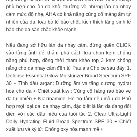
phù hợp cho làn da khô, thường và những làn da nhạy
cảm mức độ nhẹ, AHA có khả năng củng cố màng ẩm tự
nhiên của da, loại bỏ tế bào chết, kích thích tăng sinh tế
bào cho da săn chắc khỏe mạnh
Nếu đang sở hữu làn da nhạy cảm, đừng quên CLICK
vào từng ảnh để khám phá cách lựa chọn kem chống
nắng phù hợp, đồng thời tham khảo top 3 kem chống
nắng cho da nhạy cảm đến từ Paula’s Choice sau đây: 1.
Defense Essential Glow Moisturizer Broad Spectrum SPF
30 + Tinh dầu argan: Dưỡng ẩm và tăng cường hydrat
hóa cho da + Chiết xuất kiwi: Củng cố hàng rào bảo vệ
da tự nhiên + Niacinamide: Hỗ trợ làm đều màu da Phù
hợp mọi loại da, da nhạy cảm, đặc biệt là làn da đang đối
diện với các dấu hiệu của tuổi tác 2. Clear Ultra-Light
Daily Hydrating Fluid Broad Spectrum SPF 30 + Chiết
xuất lựu và kỳ tử: Chống oxy hóa mạnh mẽ +