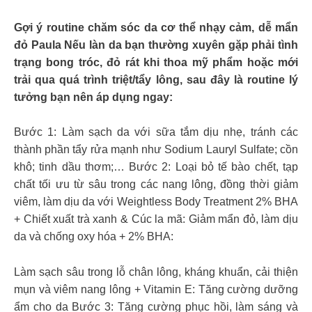
Gợi ý routine chăm sóc da cơ thể nhạy cảm, dễ mẩn
đỏ Paula Nếu làn da bạn thường xuyên gặp phải tình
trạng bong tróc, đỏ rát khi thoa mỹ phẩm hoặc mới
trải qua quá trình triệt/tẩy lông, sau đây là routine lý
tưởng bạn nên áp dụng ngay:
Bước 1: Làm sạch da với sữa tắm dịu nhẹ, tránh các
thành phần tẩy rửa mạnh như Sodium Lauryl Sulfate; cồn
khô; tinh dầu thơm;… Bước 2: Loại bỏ tế bào chết, tạp
chất tối ưu từ sâu trong các nang lông, đồng thời giảm
viêm, làm dịu da với Weightless Body Treatment 2% BHA
+ Chiết xuất trà xanh & Cúc la mã: Giảm mẩn đỏ, làm dịu
da và chống oxy hóa + 2% BHA:
Làm sạch sâu trong lỗ chân lông, kháng khuẩn, cải thiện
mụn và viêm nang lông + Vitamin E: Tăng cường dưỡng
ẩm cho da Bước 3: Tăng cường phục hồi, làm sáng và