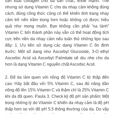
sản xuất collagen cho da săn chắc, khỏe mạnh. Thế
nhưng sử dụng Vitamin C cho da nhạy cảm không đúng
cách, đúng công thức cũng có thể khiến tình trạng nhạy
cảm trở nên trầm trọng hơn hoặc không có được hiệu
quả như mong muốn. Bạn không cần phải “xa lánh”
Vitamin C bởi thành phần này vẫn có thể hoạt động tích
cực trên nền da nhạy cảm nếu tuân thủ những tips sau
đây: 1. Ưu tiên sử dụng các dạng Vitamin C ổn định
trước: Một số dạng như Ascorbyl Glucoside, 3-O ethyl
Ascorbic Acid và Ascorbyl Palmitate sẽ dịu nhẹ cho da
hơn là dạng Vitamin C nguyên chất Ascorbic Acid.
2. Để da làm quen với nồng độ Vitamin C từ thấp đến
cao: Hãy bắt đầu với 5% Vitamin C, sau đó nâng dần
nồng độ lên 15% Vitamin C và thậm chí là 25% Vitamin C
khi da đã quen. Paula 3. Check kỹ độ pH sản phẩm: Một
trong những lý do Vitamin C khiến da nhạy cảm là độ pH
thấp hơn so với độ pH 5.5 thông thường của da. Do vậy