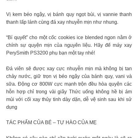
Vị kem béo ngậy, vị bánh quy ngọt bùi, vị vannie thanh
thanh lấp lánh cùng đá xay nhuyễn mịn như nhung.
“Bí quyết” cho một cốc cookies ice blended ngon nằm ở
chính sự quyện mịn của nguyên liệu. Hãy để máy xay
PerySmith PS3200 phụ bạn một tay nhé!
Đá viên sẽ được xay cực nhuyễn mịn mà không bị tan
chảy nước, giữ trọn vị béo ngậy của bánh quy, vani và
sữa. Động cơ 800W cực mạnh trộn đều hòa quyện các
hỗn hợp chỉ trong vài giây Thức uống không hề bị ám
mùi với cối xay thủy tinh dày dặn, dễ vệ sinh sau khi sử
dụng
TÁC PHẨM CỦA BÉ – TỰ HÀO CỦA MẸ