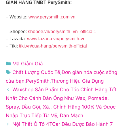
GIAN HÀNG TMĐT PerySmith:
– Website:
www.perysmith.com.vn
– Shopee:
shopee.vn/perysmith_vn_official1
– Lazada:
www.lazada.vn/perysmith-vn
– Tiki:
tiki.vn/cua-hang/perysmith-official
Danh
Mã Giảm Giá
mục
Thẻ
Chất Lượng Quốc Tế
,
Đơn giản hóa cuộc sống
của bạn
,
PerySmith
,
Thương Hiệu Gia Dụng
Waxshop Sản Phẩm Cho Tóc Chính Hãng Tốt
Nhất Cho Cánh Đàn Ông Như Wax, Pomade,
Spray, Dầu Gội, Xã.. Chính Hãng 100% Và Được
Nhập Trực Tiếp Từ Mỹ, Đan Mạch
Nội Thất Ô Tô 4TCar Đều Được Bảo Hành 7