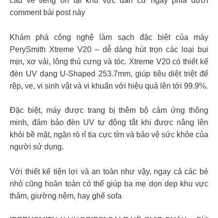
cầu về tiếng ồn tại khu vực dân cư ngay phía dưới
comment bài post này
Khám phá công nghệ làm sạch đặc biệt của máy
PerySmith Xtreme V20 – dễ dàng hút trọn các loại bụi
mịn, xơ vải, lông thú cưng và tóc. Xtreme V20 có thiết kế
đèn UV dạng U-Shaped 253.7mm, giúp tiêu diệt triệt để
rệp, ve, vi sinh vật và vi khuẩn với hiệu quả lên tới 99.9%.
Đặc biệt, máy được trang bị thêm bộ cảm ứng thông
minh, đảm bảo đèn UV tự động tắt khi được nâng lên
khỏi bề mặt, ngăn rò rỉ tia cực tím và bảo vệ sức khỏe của
người sử dụng.
Với thiết kế tiện lợi và an toàn như vậy, ngay cả các bé
nhỏ cũng hoàn toàn có thể giúp ba mẹ dọn dẹp khu vực
thảm, giường nệm, hay ghế sofa