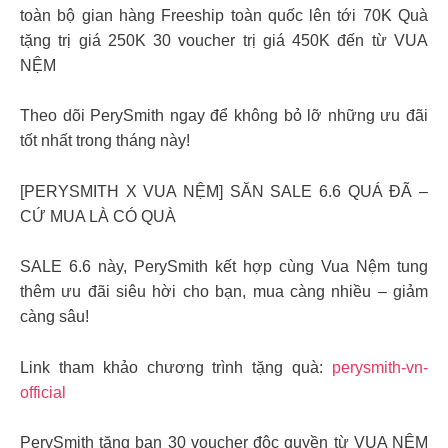
toàn bộ gian hàng Freeship toàn quốc lên tới 70K Quà
tặng trị giá 250K 30 voucher trị giá 450K đến từ VUA
NỆM
Theo dõi PerySmith ngay để không bỏ lỡ những ưu đãi
tốt nhất trong tháng này!
[PERYSMITH X VUA NỆM] SĂN SALE 6.6 QUÁ ĐÃ –
CỨ MUA LÀ CÓ QUÀ
SALE 6.6 này, PerySmith kết hợp cùng Vua Nệm tung
thêm ưu đãi siêu hời cho bạn, mua càng nhiều – giảm
càng sâu!
Link tham khảo chương trình tặng quà:
perysmith-vn-
official
PerySmith tặng bạn 30 voucher độc quyền từ VUA NỆM