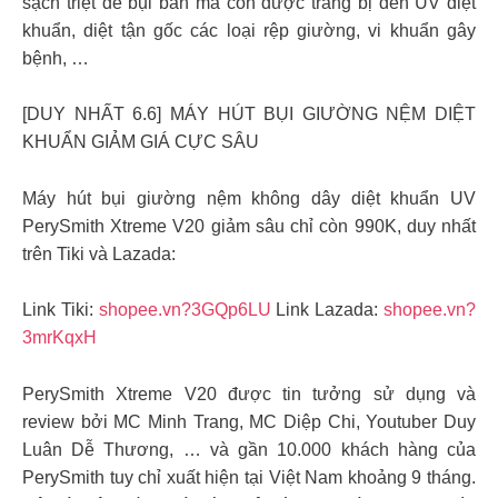
sạch triệt để bụi bẩn mà còn được trang bị đèn UV diệt
khuẩn, diệt tận gốc các loại rệp giường, vi khuẩn gây
bệnh, …
[DUY NHẤT 6.6] MÁY HÚT BỤI GIƯỜNG NỆM DIỆT
KHUẨN GIẢM GIÁ CỰC SÂU
Máy hút bụi giường nệm không dây diệt khuẩn UV
PerySmith Xtreme V20 giảm sâu chỉ còn 990K, duy nhất
trên Tiki và Lazada:
Link Tiki:
shopee.vn?3GQp6LU
Link Lazada:
shopee.vn?
3mrKqxH
PerySmith Xtreme V20 được tin tưởng sử dụng và
review bởi MC Minh Trang, MC Diệp Chi, Youtuber Duy
Luân Dễ Thương, … và gần 10.000 khách hàng của
PerySmith tuy chỉ xuất hiện tại Việt Nam khoảng 9 tháng.