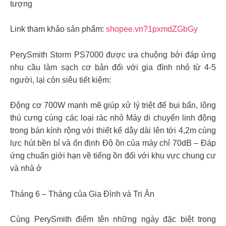
tượng
Link tham khảo sản phẩm:
shopee.vn?1pxmdZGbGy
PerySmith Storm PS7000 được ưa chuộng bởi đáp ứng
nhu cầu làm sạch cơ bản đối với gia đình nhỏ từ 4-5
người, lại còn siêu tiết kiệm:
Động cơ 700W mạnh mẽ giúp xử lý triệt để bụi bẩn, lông
thú cưng cùng các loại rác nhỏ Máy di chuyển linh động
trong bán kính rộng với thiết kế dây dài lên tới 4,2m cùng
lực hút bền bỉ và ổn định Độ ồn của máy chỉ 70dB – Đáp
ứng chuẩn giới hạn về tiếng ồn đối với khu vực chung cư
và nhà ở
Tháng 6 – Tháng của Gia Đình và Tri Ân
Cùng PerySmith điểm tên những ngày đặc biệt trong