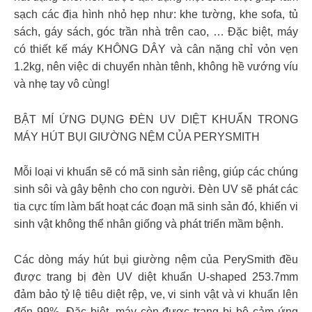
sạch các địa hình nhỏ hẹp như: khe tường, khe sofa, tủ
sách, gáy sách, góc trần nhà trên cao, … Đặc biệt, máy
có thiết kế máy KHÔNG DÂY và cân nặng chỉ vỏn vẹn
1.2kg, nên việc di chuyển nhàn tênh, không hề vướng víu
và nhẹ tay vô cùng!
BẬT MÍ ỨNG DỤNG ĐÈN UV DIỆT KHUẨN TRONG
MÁY HÚT BỤI GIƯỜNG NỆM CỦA PERYSMITH
Mỗi loại vi khuẩn sẽ có mã sinh sản riêng, giúp các chúng
sinh sôi và gây bệnh cho con người. Đèn UV sẽ phát các
tia cực tím làm bất hoạt các đoạn mã sinh sản đó, khiến vi
sinh vật không thể nhân giống và phát triển mầm bệnh.
Các dòng máy hút bụi giường nệm của PerySmith đều
được trang bị đèn UV diệt khuẩn U-shaped 253.7mm
đảm bảo tỷ lệ tiêu diệt rệp, ve, vi sinh vật và vi khuẩn lên
đến 99%. Đặc biệt, máy còn được trang bị bộ cảm ứng