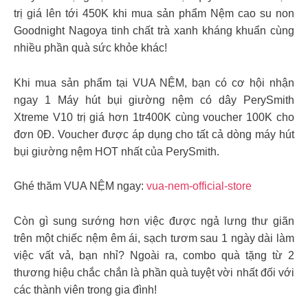
trị giá lên tới 450K khi mua sản phẩm Nệm cao su non
Goodnight Nagoya tinh chất trà xanh kháng khuẩn cùng
nhiều phần quà sức khỏe khác!
Khi mua sản phẩm tại VUA NỆM, bạn có cơ hội nhận
ngay 1 Máy hút bụi giường nệm có dây PerySmith
Xtreme V10 trị giá hơn 1tr400K cùng voucher 100K cho
đơn 0Đ. Voucher được áp dụng cho tất cả dòng máy hút
bụi giường nệm HOT nhất của PerySmith.
Ghé thăm VUA NỆM ngay:
vua-nem-official-store
Còn gì sung sướng hơn việc được ngả lưng thư giãn
trên một chiếc nệm êm ái, sạch tươm sau 1 ngày dài làm
việc vất vả, bạn nhỉ? Ngoài ra, combo quà tặng từ 2
thương hiệu chắc chắn là phần quà tuyệt vời nhất đối với
các thành viên trong gia đình!