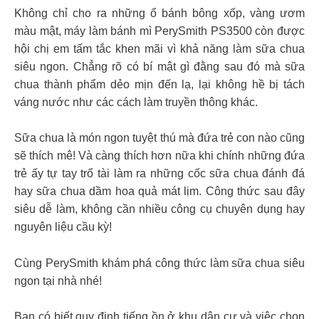
Không chỉ cho ra những ổ bánh bông xốp, vàng ươm
màu mật, máy làm bánh mì PerySmith PS3500 còn được
hội chị em tấm tắc khen mãi vì khả năng làm sữa chua
siêu ngon. Chẳng rõ có bí mật gì đằng sau đó mà sữa
chua thành phẩm dẻo mịn đến lạ, lại không hề bị tách
váng nước như các cách làm truyền thông khác.
Sữa chua là món ngon tuyệt thú mà đứa trẻ con nào cũng
sẽ thích mê! Và càng thích hơn nữa khi chính những đứa
trẻ ấy tự tay trổ tài làm ra những cốc sữa chua đánh đá
hay sữa chua dầm hoa quả mát lịm. Công thức sau đây
siêu dễ làm, không cần nhiều công cụ chuyên dụng hay
nguyên liệu cầu kỳ!
Cùng PerySmith khám phá công thức làm sữa chua siêu
ngon tại nhà nhé!
Bạn có biết quy định tiếng ồn ở khu dân cư và việc chọn