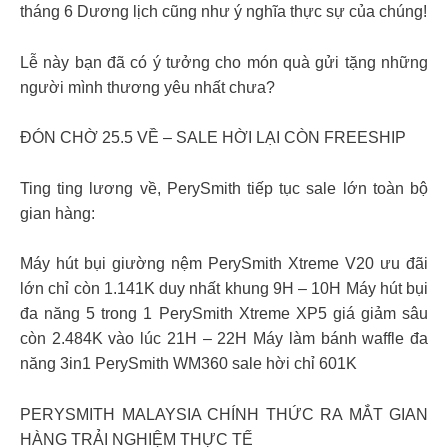
tháng 6 Dương lịch cũng như ý nghĩa thực sự của chúng!
Lễ này bạn đã có ý tưởng cho món quà gửi tặng những
người mình thương yêu nhất chưa?
ĐÓN CHỜ 25.5 VỀ – SALE HỜI LẠI CÒN FREESHIP
Ting ting lương về, PerySmith tiếp tục sale lớn toàn bộ
gian hàng:
Máy hút bụi giường nệm PerySmith Xtreme V20 ưu đãi
lớn chỉ còn 1.141K duy nhất khung 9H – 10H Máy hút bụi
đa năng 5 trong 1 PerySmith Xtreme XP5 giá giảm sâu
còn 2.484K vào lúc 21H – 22H Máy làm bánh waffle đa
năng 3in1 PerySmith WM360 sale hời chỉ 601K
PERYSMITH MALAYSIA CHÍNH THỨC RA MẮT GIAN
HÀNG TRẢI NGHIỆM THỰC TẾ