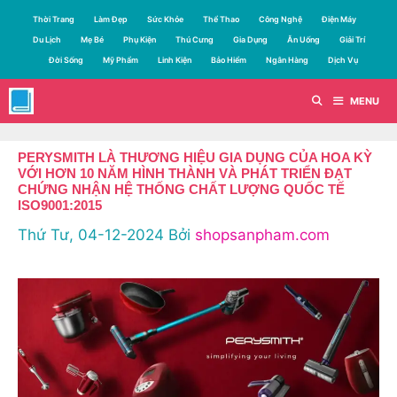
Chuyển
Thời Trang
Làm Đẹp
Sức Khỏe
Thể Thao
Công Nghệ
Điện Máy
đến
Du Lịch
Mẹ Bé
Phụ Kiện
Thú Cưng
Gia Dụng
Ăn Uống
Giải Trí
nội
Đời Sống
Mỹ Phẩm
Linh Kiện
Bảo Hiểm
Ngân Hàng
Dịch Vụ
dung
MENU
PERYSMITH LÀ THƯƠNG HIỆU GIA DỤNG CỦA HOA KỲ
VỚI HƠN 10 NĂM HÌNH THÀNH VÀ PHÁT TRIỂN ĐẠT
CHỨNG NHẬN HỆ THỐNG CHẤT LƯỢNG QUỐC TẾ
ISO9001:2015
Thứ Tư, 04-12-2024
Bởi
shopsanpham.com