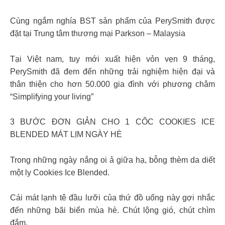
Cùng ngắm nghía BST sản phẩm của PerySmith được
đặt tại Trung tâm thương mại Parkson – Malaysia
Tại Việt nam, tuy mới xuất hiện vỏn vẹn 9 tháng,
PerySmith đã đem đến những trải nghiệm hiện đại và
thân thiện cho hơn 50.000 gia đình với phương châm
“Simplifying your living”
3 BƯỚC ĐƠN GIẢN CHO 1 CỐC COOKIES ICE
BLENDED MÁT LỊM NGÀY HÈ
Trong những ngày nắng oi ả giữa hạ, bỗng thèm da diết
một ly Cookies Ice Blended.
Cái mát lạnh tê đầu lưỡi của thứ đồ uống này gợi nhắc
đến những bãi biển mùa hè. Chút lộng gió, chút chìm
đắm.