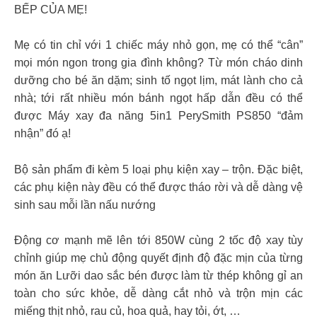
BẾP CỦA MẸ!
Mẹ có tin chỉ với 1 chiếc máy nhỏ gọn, mẹ có thể “cân”
mọi món ngon trong gia đình không? Từ món cháo dinh
dưỡng cho bé ăn dặm; sinh tố ngọt lịm, mát lành cho cả
nhà; tới rất nhiều món bánh ngọt hấp dẫn đều có thể
được Máy xay đa năng 5in1 PerySmith PS850 “đảm
nhận” đó ạ!
Bộ sản phẩm đi kèm 5 loại phụ kiện xay – trộn. Đặc biệt,
các phụ kiện này đều có thể được tháo rời và dễ dàng vệ
sinh sau mỗi lần nấu nướng
Động cơ mạnh mẽ lên tới 850W cùng 2 tốc độ xay tùy
chỉnh giúp mẹ chủ động quyết định độ đặc mịn của từng
món ăn Lưỡi dao sắc bén được làm từ thép không gỉ an
toàn cho sức khỏe, dễ dàng cắt nhỏ và trộn mịn các
miếng thịt nhỏ, rau củ, hoa quả, hay tỏi, ớt, …