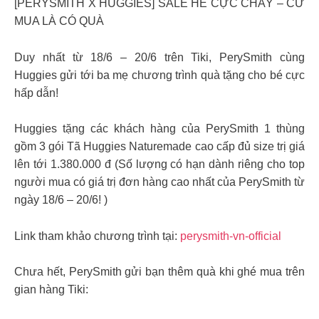
[PERYSMITH X HUGGIES] SALE HÈ CỰC CHÁY – CỨ
MUA LÀ CÓ QUÀ
Duy nhất từ 18/6 – 20/6 trên Tiki, PerySmith cùng
Huggies gửi tới ba mẹ chương trình quà tặng cho bé cực
hấp dẫn!
Huggies tặng các khách hàng của PerySmith 1 thùng
gồm 3 gói Tã Huggies Naturemade cao cấp đủ size trị giá
lên tới 1.380.000 đ (Số lượng có hạn dành riêng cho top
người mua có giá trị đơn hàng cao nhất của PerySmith từ
ngày 18/6 – 20/6! )
Link tham khảo chương trình tại:
perysmith-vn-official
Chưa hết, PerySmith gửi bạn thêm quà khi ghé mua trên
gian hàng Tiki: