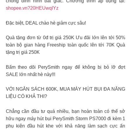
chống dính hình bát giác. Chương trình áp dụng tại:
shopee.vn?20HEUwqIYz
Đặc biệt, DEAL chào hè giảm cực sâu!
Quà tặng đơn từ 0đ trị giá 250K Ưu đãi lớn lên tới 50%
toàn bộ gian hàng Freeship toàn quốc lên tới 70K Quà
tặng trị giá 250K
Bấm theo dõi PerySmith ngay để không bị bỏ lỡ đợt
SALE lớn nhất hè này!!!
VỚI NGÂN SÁCH 600K, MUA MÁY HÚT BỤI ĐA NĂNG
LIỆU CÓ KHẢ THI?
Chẳng cần đầu tư quá nhiều, bạn hoàn toàn có thể sở
hữu ngay máy hút bụi PerySmith Storm PS7000 đi kèm 1
phụ kiện đầu hút khe với khả năng làm sạch cực ấn