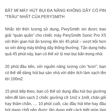
BẬT MÍ MÁY HÚT BỤI ĐA NĂNG KHÔNG DÂY CÓ PIN
“TRÂU” NHẤT CỦA PERYSMITH
Nhắc tới thời lượng sử dụng, PerySmith xin được trao
giải “quán quân” cho chiếc máy PerySmith Sonic Pro X5
với thời gian hút ấn tượng lên tới 45 phút – vượt trội hơn
so với dòng máy không dây thông thường. Tận dụng hiệu
quả 45 phút này, bạn có thể xử lý mọi bụi bẩn trong nhà:
20 phút đầu tiên, với nguồn năng lượng còn “tươi”, bạn
có thể dễ dàng hút bụi sàn nhà với diện tích làm sạch lên
tới 100m2
15 phút tiếp theo, bạn có thể sử dụng đầu hút bụi giường
nệm để làm sạch 2 chiếc giường cỡ 1m2 x 1m9, chăn gối
hay thảm chân, … 10 phút cuối, các đầu hút khe hay đầu
hút dạng chổi nên được tận dụng một cách triệt giúp làm