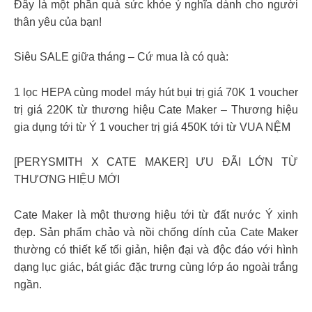
Đây là một phần quà sức khỏe ý nghĩa dành cho người
thân yêu của bạn!
Siêu SALE giữa tháng – Cứ mua là có quà:
1 lọc HEPA cùng model máy hút bụi trị giá 70K 1 voucher
trị giá 220K từ thương hiệu Cate Maker – Thương hiệu
gia dụng tới từ Ý 1 voucher trị giá 450K tới từ VUA NỆM
[PERYSMITH X CATE MAKER] ƯU ĐÃI LỚN TỪ
THƯƠNG HIỆU MỚI
Cate Maker là một thương hiệu tới từ đất nước Ý xinh
đẹp. Sản phẩm chảo và nồi chống dính của Cate Maker
thường có thiết kế tối giản, hiện đại và độc đáo với hình
dạng lục giác, bát giác đặc trưng cùng lớp áo ngoài trắng
ngần.