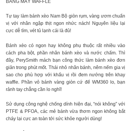
BẰNG MÁY WAFFLE
Tự tay làm bánh xèo Nam Bộ giòn rụm, vàng ươm chuẩn
vị với nhân ngập thịt ngon nhức nách! Nguyên liệu lại
cực dễ tìm, vét tủ lạnh cái là đủ!
Bánh xèo có ngon hay không phụ thuộc rất nhiều vào
cách pha bột, phần nhân bánh xèo và nước chấm. Thì
đây, PerySmith mách bạn công thức làm bánh xèo đơn
giản trong phút mốt. Thái nhỏ nhân bánh, nêm nếm gia vị
sao cho phù hợp với khẩu vị rồi đem nướng trên khay
waffle. Phần vỏ bánh vàng giòn cứ để WM360 lo, bạn
rảnh tay chẳng cần lo nghĩ!
Sử dụng công nghệ chống dính hiện đại, “nói không” với
PTFE & PFOA, các mẻ bánh vừa thơm ngon không bắt
cháy lại cực an toàn tới sức khỏe người dùng!