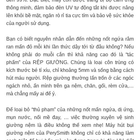
thông minh, đảm bảo đèn UV tự động tắt khi được nâng
lên khỏi bề mặt, ngăn rò rỉ tia cực tím và bảo vệ sức khỏe
của người sử dụng.
Bạn có biết nguyên nhân dẫn đến những nốt ngứa râm
ran mẩn đỏ mỗi khi lần thức dậy tới từ đâu không? Nếu
không phải do muỗi cắn thì khả năng cao đó là “tác
phẩm” của RỆP GIƯỜNG. Chúng là loại côn trùng có
kích thước bé tí xíu, chỉ khoảng 5mm và sống bằng cách
hút máu người. Rệp giường thường lẩn trốn ở các ngóc
ngách nhỏ, ẩn mình trên ga nệm, chăn, gối, rèm cửa,…
mà chẳng mấy ai để ý.
Để loại bỏ “thủ phạm” của những nốt mẩn ngứa, dị ứng,
mụn nước, nổi mề đay, … việc thường xuyên vệ sinh
giường nệm là điều không thể xem nhẹ! Máy hút bụi
giường nệm của PerySmith không chỉ có khả năng làm