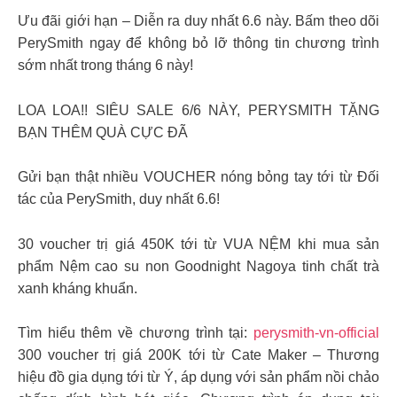
Ưu đãi giới hạn – Diễn ra duy nhất 6.6 này. Bấm theo dõi
PerySmith ngay để không bỏ lỡ thông tin chương trình
sớm nhất trong tháng 6 này!
LOA LOA!! SIÊU SALE 6/6 NÀY, PERYSMITH TẶNG
BẠN THÊM QUÀ CỰC ĐÃ
Gửi bạn thật nhiều VOUCHER nóng bỏng tay tới từ Đối
tác của PerySmith, duy nhất 6.6!
30 voucher trị giá 450K tới từ VUA NỆM khi mua sản
phẩm Nệm cao su non Goodnight Nagoya tinh chất trà
xanh kháng khuẩn.
Tìm hiểu thêm về chương trình tại:
perysmith-vn-official
300 voucher trị giá 200K tới từ Cate Maker – Thương
hiệu đồ gia dụng tới từ Ý, áp dụng với sản phẩm nồi chảo