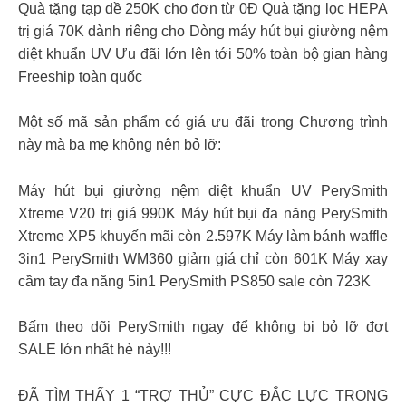
Quà tặng tạp dề 250K cho đơn từ 0Đ Quà tặng lọc HEPA
trị giá 70K dành riêng cho Dòng máy hút bụi giường nệm
diệt khuẩn UV Ưu đãi lớn lên tới 50% toàn bộ gian hàng
Freeship toàn quốc
Một số mã sản phẩm có giá ưu đãi trong Chương trình
này mà ba mẹ không nên bỏ lỡ:
Máy hút bụi giường nệm diệt khuẩn UV PerySmith
Xtreme V20 trị giá 990K Máy hút bụi đa năng PerySmith
Xtreme XP5 khuyến mãi còn 2.597K Máy làm bánh waffle
3in1 PerySmith WM360 giảm giá chỉ còn 601K Máy xay
cầm tay đa năng 5in1 PerySmith PS850 sale còn 723K
Bấm theo dõi PerySmith ngay để không bị bỏ lỡ đợt
SALE lớn nhất hè này!!!
ĐÃ TÌM THẤY 1 “TRỢ THỦ” CỰC ĐẮC LỰC TRONG