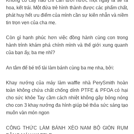
Không có cây nào chỉ cần tưới nước một ngày là sẽ ra
hoa, kết trái. Một đứa trẻ hình thành được các phẩm chất,
phát huy hết ưu điểm của mình cần sự kiên nhẫn và niềm
tin trọn vẹn của cha mẹ.
Còn gì hạnh phúc hơn việc đồng hành cùng con trong
hành trình khám phá chính mình và thế giới xung quanh
của bạn ấy, ba mẹ nhỉ?
An tâm để bé trổ tài làm bánh cùng ba mẹ nha, bởi:
Khay nướng của máy làm waffle nhà PerySmith hoàn
toàn không chứa chất chống dính PTFE & PFOA có hại
cho sức khỏe Tay cầm cách nhiệt không gây bỏng nóng
cho con 3 khay nướng đa hình giúp bé thỏa sức sáng tạo
muôn vàn món ngon
CÔNG THỨC LÀM BÁNH XÈO NAM BỘ GIÒN RỤM