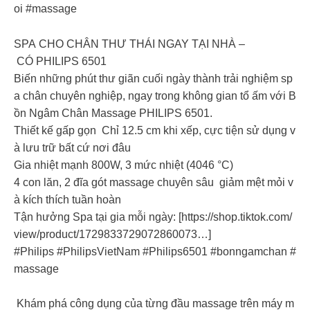
oi #massage
SPA CHO CHÂN THƯ THÁI NGAY TẠI NHÀ –
CÓ PHILIPS 6501
Biến những phút thư giãn cuối ngày thành trải nghiệm sp
a chân chuyên nghiệp, ngay trong không gian tổ ấm với B
ồn Ngâm Chân Massage PHILIPS 6501.
Thiết kế gấp gọn Chỉ 12.5 cm khi xếp, cực tiện sử dụng v
à lưu trữ bất cứ nơi đâu
Gia nhiệt mạnh 800W, 3 mức nhiệt (4046 °C)
4 con lăn, 2 đĩa gót massage chuyên sâu giảm mệt mỏi v
à kích thích tuần hoàn
Tận hưởng Spa tại gia mỗi ngày: [https://shop.tiktok.com/
view/product/1729833729072860073…]
#Philips #PhilipsVietNam #Philips6501 #bonngamchan #
massage
Khám phá công dụng của từng đầu massage trên máy m