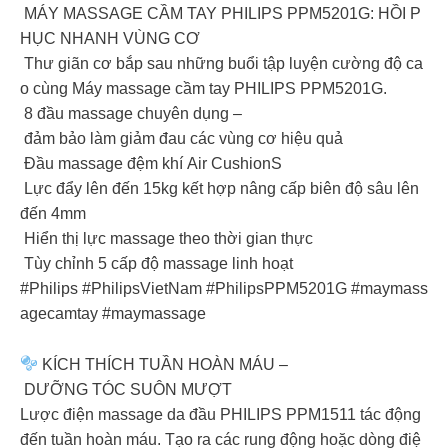
MÁY MASSAGE CẦM TAY PHILIPS PPM5201G: HỒI P
HỤC NHANH VÙNG CƠ
Thư giãn cơ bắp sau những buổi tập luyện cường độ ca
o cùng Máy massage cầm tay PHILIPS PPM5201G.
8 đầu massage chuyên dụng –
đảm bảo làm giảm đau các vùng cơ hiệu quả
Đầu massage đệm khí Air CushionS
Lực đẩy lên đến 15kg kết hợp nâng cấp biên độ sâu lên
đến 4mm
Hiển thị lực massage theo thời gian thực
Tùy chỉnh 5 cấp độ massage linh hoạt
#Philips #PhilipsVietNam #PhilipsPPM5201G #maymass
agecamtay #maymassage
KÍCH THÍCH TUẦN HOÀN MÁU –
DƯỠNG TÓC SUÔN MƯỢT
Lược điện massage da đầu PHILIPS PPM1511 tác động
đến tuần hoàn máu. Tạo ra các rung động hoặc dòng điệ