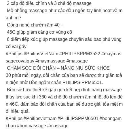
2 cấp độ điều chỉnh và 3 chế độ massage
Mô phỏng massage như các đầu ngón tay linh hoạt và m
ạnh mẽ
Công nghệ chườm ấm 40 –
45C giúp giảm căng cơ vùng cổ
6 điểm tiếp xúc giúp massage chuyên sâu bao phủ vùng
cổ vai gáy
#Philips #PhilipsVietNam #PHILIPSPPM3522 #maymas
sagecovaigay #maymassage #massage
CHĂM SÓC ĐÔI CHÂN – NÂNG NIU SỨC KHỎE
30 phút mỗi ngày, đôi chân của bạn sẽ được thư giãn toà
n diện nhờ Bồn ngâm chân PHILIPS PPM6501.
Bồn sở hữu thiết kế gấp gọn kết hợp tính năng massage
thủy lực sục khí 360 và chế độ chườm ấm nhiệt độ lên đế
n 46C, đảm bảo đôi chân của bạn sẽ được giải tỏa mệt m
ỏi hiệu quả.
#Philips #Philipsvietnam #PHILIPSPPM6501 #bonngam
chan #bonmassage #massage