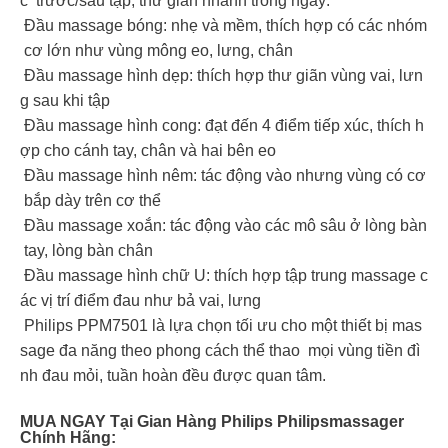
c trước/sau tập, thư giãn nhanh trong ngày:
Đầu massage bóng: nhẹ và mềm, thích hợp có các nhóm
cơ lớn như vùng mông eo, lưng, chân
Đầu massage hình dẹp: thích hợp thư giãn vùng vai, lưn
g sau khi tập
Đầu massage hình cong: đạt đến 4 điểm tiếp xúc, thích h
ợp cho cánh tay, chân và hai bên eo
Đầu massage hình nêm: tác động vào nhưng vùng có cơ
bắp dày trên cơ thể
Đầu massage xoắn: tác động vào các mô sâu ở lòng bàn
tay, lòng bàn chân
Đầu massage hình chữ U: thích hợp tập trung massage c
ác vị trí điểm đau như bả vai, lưng
Philips PPM7501 là lựa chọn tối ưu cho một thiết bị mas
sage đa năng theo phong cách thể thao mọi vùng tiền đì
nh đau mỏi, tuần hoàn đều được quan tâm.
MUA NGAY Tại Gian Hàng Philips Philipsmassager
Chính Hãng: