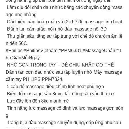
đồng hành giúp bạn xua tan mệt mỏi trong ngày dài.
Làm dịu đôi chân đau nhức bằng các chuyển động mass
age nhẹ nhàng
Cải thiện tuần hoàn máu với 2 chế độ massage linh hoạt
Đánh tan cảm giác mỏi nhờ đầu massage nổi 3D
Thư giãn sâu, tăng sự tập trung với chế độ chườm ấm lê
n đến 50C
#Philips #PhilipsVietnam #PPM6331 #MassageChân #T
hưGiãnMỗiNgày
NHỎ GỌN TRONG TAY – DỄ CHỊU KHẮP CƠ THỂ
Đánh tan cơn đau nhức sau tập luyện nhờ Máy massage
cầm tay PHILIPS PPM7324.
5 cấp độ massage điều chỉnh linh hoạt phù hợp
Biên độ massage sâu 8mm, tác động sâu vào thớ cơ
Lực đẩy lên đến 8kg mạnh mẽ
Tính năng lực massage cố định và lực massage gợn són
g
Trang bị 3 đầu massage chuyên dụng, đáp ứng nhu cầu