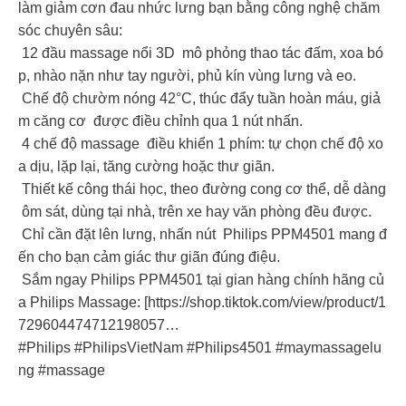
làm giảm cơn đau nhức lưng bạn bằng công nghệ chăm
sóc chuyên sâu:
12 đầu massage nổi 3D mô phỏng thao tác đấm, xoa bó
p, nhào nặn như tay người, phủ kín vùng lưng và eo.
Chế độ chườm nóng 42°C, thúc đẩy tuần hoàn máu, giả
m căng cơ được điều chỉnh qua 1 nút nhấn.
4 chế độ massage điều khiển 1 phím: tự chọn chế độ xo
a dịu, lặp lại, tăng cường hoặc thư giãn.
Thiết kế công thái học, theo đường cong cơ thể, dễ dàng
ôm sát, dùng tại nhà, trên xe hay văn phòng đều được.
Chỉ cần đặt lên lưng, nhấn nút Philips PPM4501 mang đ
ến cho bạn cảm giác thư giãn đúng điệu.
Sắm ngay Philips PPM4501 tại gian hàng chính hãng củ
a Philips Massage: [https://shop.tiktok.com/view/product/1
729604474712198057…
#Philips #PhilipsVietNam #Philips4501 #maymassagelu
ng #massage