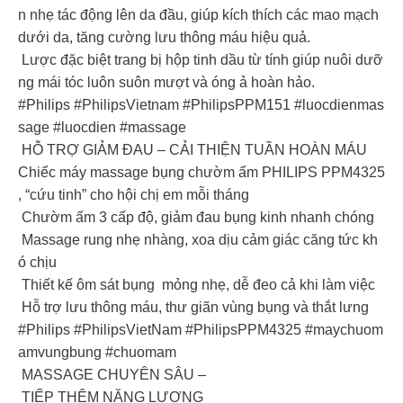
n nhẹ tác động lên da đầu, giúp kích thích các mao mạch
dưới da, tăng cường lưu thông máu hiệu quả.
Lược đặc biệt trang bị hộp tinh dầu từ tính giúp nuôi dưỡ
ng mái tóc luôn suôn mượt và óng ả hoàn hảo.
#Philips #PhilipsVietnam #PhilipsPPM151 #luocdienmas
sage #luocdien #massage
HỖ TRỢ GIẢM ĐAU – CẢI THIỆN TUẦN HOÀN MÁU
Chiếc máy massage bụng chườm ấm PHILIPS PPM4325
, “cứu tinh” cho hội chị em mỗi tháng
Chườm ấm 3 cấp độ, giảm đau bụng kinh nhanh chóng
Massage rung nhẹ nhàng, xoa dịu cảm giác căng tức kh
ó chịu
Thiết kế ôm sát bụng mỏng nhẹ, dễ đeo cả khi làm việc
Hỗ trợ lưu thông máu, thư giãn vùng bụng và thắt lưng
#Philips #PhilipsVietNam #PhilipsPPM4325 #maychuom
amvungbung #chuomam
MASSAGE CHUYÊN SÂU –
TIẾP THÊM NĂNG LƯỢNG