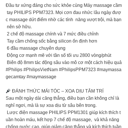
Đầu tư xứng đáng cho sức khỏe cùng Máy massage cầm
tay PHILIPS PPM7323. Mọi cơn đau nhức lâu ngày đượ
c massage dứt điểm nhờ các tính năng vượt trội, mà bạn
nên sở hữu.
2 chế độ massage chính và 7 mức điều chỉnh
Tay cầm chống sốc bằng silicon ổn định hơn
6 đầu massage chuyên dụng
Động cơ mạnh mẽ với tần số tối ưu 2800 vòng/phút
Biên độ 8mm tác động sâu vào mô cơ một cách hiệu quả
#Philips #PhilipsVietNam #PhilipsPPM7323 #maymassa
gecamtay #maymassage
ĐÁNH THỨC MÁI TÓC – XOA DỊU TÂM TRÍ
Sau một ngày dài căng thẳng, điều bạn cần không chỉ là
nghỉ ngơi, mà là sự xoa dịu từ sâu bên trong.
Lược điện massage PHILIPS PPM1301 giúp kích thích t
uần hoàn máu, kết hợp 7 chế độ massage, và khả năng
chống nước cao, giúp giảm căng thẳng và kích thích tuần