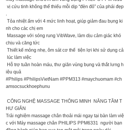
vị cứu tinh không thể thiếu mỗi dịp “đèn đỏ” của phái đẹp
.
Tỏa nhiệt ấm với 4 mức linh hoạt, giúp giảm đau bụng ki
nh cho các chị em
Massage với sóng rung VibWave, làm dịu cảm giác khó
chịu và căng tức
Thiết kế mỏng nhẹ, ôm sát cơ thể tiện lợi khi sử dụng cả
lúc làm việc
Hỗ trợ tuần hoàn máu, thư giãn vùng bụng và thắt lưng h
iệu quả
#Philips #PhilipsVietNam #PPM313 #maychuomam #ch
amsocsuckhoephunu
CÔNG NGHỆ MASSAGE THÔNG MINH NÂNG TẦM T
HƯ GIÃN
Trải nghiệm massage chân thoải mái ngay tại bàn làm việ
c với Máy massage chân PHILIPS PPM6331 người bạn