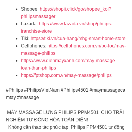
Shopee:
https://shopii.click/go/shopee_kol?
philipsmassager
Lazada:
https://www.lazada.vn/shop/philips-
franchise-store
Tiki:
https://tiki.vn/cua-hang/mhg-smart-home-store
Cellphones:
https://cellphones.com.vn/bo-loc/may-
massage-philips
https://www.dienmayxanh.com/may-massage-
toan-than-philips
https://fptshop.com.vn/may-massage/philips
#Philips #PhilipsVietNam #Philips4501 #maymassageca
mtay #massage
MÁY MASSAGE LƯNG PHILIPS PPM4501 CHO TRẢI
NGHIỆM TỰ ĐỘNG HÓA TOÀN DIỆN!
Không cần thao tác phức tạp Philips PPM4501 tự động