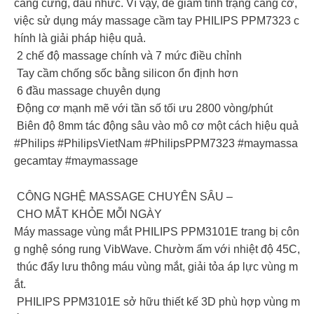
căng cứng, đau nhức. Vì vậy, để giảm tình trạng căng cơ,
việc sử dụng máy massage cầm tay PHILIPS PPM7323 c
hính là giải pháp hiệu quả.
2 chế độ massage chính và 7 mức điều chỉnh
Tay cầm chống sốc bằng silicon ổn định hơn
6 đầu massage chuyên dụng
Động cơ mạnh mẽ với tần số tối ưu 2800 vòng/phút
Biên độ 8mm tác động sâu vào mô cơ một cách hiệu quả
#Philips #PhilipsVietNam #PhilipsPPM7323 #maymassa
gecamtay #maymassage
CÔNG NGHỆ MASSAGE CHUYÊN SÂU –
CHO MẮT KHỎE MỖI NGÀY
Máy massage vùng mắt PHILIPS PPM3101E trang bị côn
g nghệ sóng rung VibWave. Chườm ấm với nhiệt độ 45C,
thúc đẩy lưu thông máu vùng mắt, giải tỏa áp lực vùng m
ắt.
PHILIPS PPM3101E sở hữu thiết kế 3D phù hợp vùng m