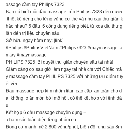
assage cầm tay Philips 7323
Bạn có biết mỗi đầu massage trên Philips 7323 đều được
thiết kế riêng cho từng vùng cơ thể và nhu cầu thư giãn k
hác nhau? 6 đầu 6 công dụng riêng biệt, từ xoa dịu thư g
iãn đến trị liệu chuyên sâu.
Sở hữu ngay hôm nay: [link]
#Philips #PhilipsVietNam #Philips7323 #maymassageca
mtay #maymassage
PHILIPS 7325 Bí quyết thư giãn chuyên sâu tại nhà!
Giảm căng cơ sau giờ làm ngay tại nhà chỉ với Chiếc má
y massage cầm tay PHILIPS 7325 với những ưu điểm tuy
ệt vời:
Đầu massage hợp kim nhôm titan cao cấp an toàn cho d
a, không lo ăn mòn bởi mồ hôi, có thể kết hợp với tinh dầ
u.
Kết hợp 6 đầu massage chuyên dụng –
chăm sóc toàn diện từng nhóm cơ
Động cơ mạnh mẽ 2.800 vòng/phút, biên độ rung sâu 8m