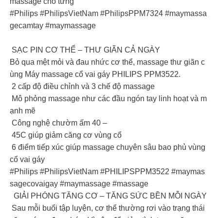
massage cho từng
#Philips #PhilipsVietNam #PhilipsPPM7324 #maymassa
gecamtay #maymassage
SẠC PIN CƠ THỂ – THƯ GIÃN CẢ NGÀY
Bỏ qua mệt mỏi và đau nhức cơ thể, massage thư giãn c
ùng Máy massage cổ vai gáy PHILIPS PPM3522.
2 cấp độ điều chỉnh và 3 chế độ massage
Mô phỏng massage như các đầu ngón tay linh hoạt và m
ạnh mẽ
Công nghệ chườm ấm 40 –
45C giúp giảm căng cơ vùng cổ
6 điểm tiếp xúc giúp massage chuyên sâu bao phủ vùng
cổ vai gáy
#Philips #PhilipsVietNam #PHILIPSPPM3522 #maymas
sagecovaigay #maymassage #massage
GIẢI PHÓNG TĂNG CƠ – TĂNG SỨC BỀN MỖI NGÀY
Sau mỗi buổi tập luyện, cơ thể thường rơi vào trạng thái