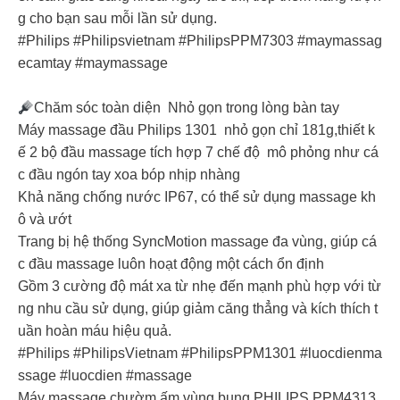
g cho bạn sau mỗi lần sử dụng.
#Philips #Philipsvietnam #PhilipsPPM7303 #maymassag
ecamtay #maymassage
Chăm sóc toàn diện Nhỏ gọn trong lòng bàn tay
Máy massage đầu Philips 1301 nhỏ gọn chỉ 181g,thiết k
ế 2 bộ đầu massage tích hợp 7 chế độ mô phỏng như cá
c đầu ngón tay xoa bóp nhịp nhàng
Khả năng chống nước IP67, có thể sử dụng massage kh
ô và ướt
Trang bị hệ thống SyncMotion massage đa vùng, giúp cá
c đầu massage luôn hoạt động một cách ổn định
Gồm 3 cường độ mát xa từ nhẹ đến mạnh phù hợp với từ
ng nhu cầu sử dụng, giúp giảm căng thẳng và kích thích t
uần hoàn máu hiệu quả.
#Philips #PhilipsVietnam #PhilipsPPM1301 #luocdienma
ssage #luocdien #massage
Máy massage chườm ấm vùng bụng PHILIPS PPM4313