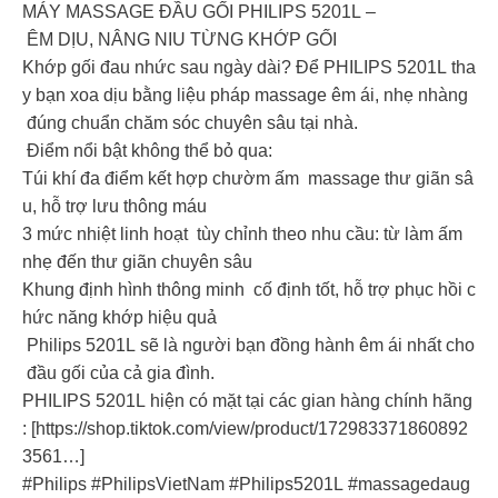
MÁY MASSAGE ĐẦU GỐI PHILIPS 5201L –
ÊM DỊU, NÂNG NIU TỪNG KHỚP GỐI
Khớp gối đau nhức sau ngày dài? Để PHILIPS 5201L tha
y bạn xoa dịu bằng liệu pháp massage êm ái, nhẹ nhàng
đúng chuẩn chăm sóc chuyên sâu tại nhà.
Điểm nổi bật không thể bỏ qua:
Túi khí đa điểm kết hợp chườm ấm massage thư giãn sâ
u, hỗ trợ lưu thông máu
3 mức nhiệt linh hoạt tùy chỉnh theo nhu cầu: từ làm ấm
nhẹ đến thư giãn chuyên sâu
Khung định hình thông minh cố định tốt, hỗ trợ phục hồi c
hức năng khớp hiệu quả
Philips 5201L sẽ là người bạn đồng hành êm ái nhất cho
đầu gối của cả gia đình.
PHILIPS 5201L hiện có mặt tại các gian hàng chính hãng
: [https://shop.tiktok.com/view/product/172983371860892
3561…]
#Philips #PhilipsVietNam #Philips5201L #massagedaug