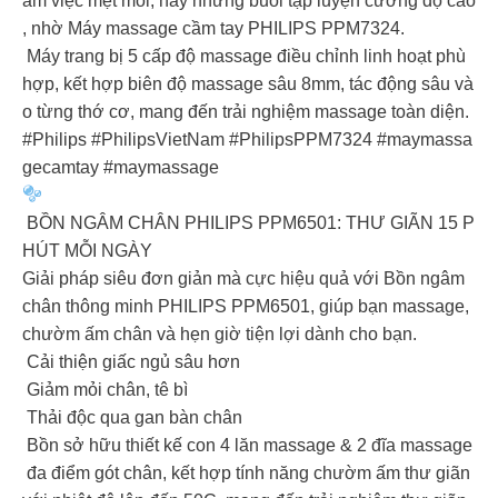
àm việc mệt mỏi, hay những buổi tập luyện cường độ cao
, nhờ Máy massage cầm tay PHILIPS PPM7324.
Máy trang bị 5 cấp độ massage điều chỉnh linh hoạt phù
hợp, kết hợp biên độ massage sâu 8mm, tác động sâu và
o từng thớ cơ, mang đến trải nghiệm massage toàn diện.
#Philips #PhilipsVietNam #PhilipsPPM7324 #maymassa
gecamtay #maymassage
BỒN NGÂM CHÂN PHILIPS PPM6501: THƯ GIÃN 15 P
HÚT MỖI NGÀY
Giải pháp siêu đơn giản mà cực hiệu quả với Bồn ngâm
chân thông minh PHILIPS PPM6501, giúp bạn massage,
chườm ấm chân và hẹn giờ tiện lợi dành cho bạn.
Cải thiện giấc ngủ sâu hơn
Giảm mỏi chân, tê bì
Thải độc qua gan bàn chân
Bồn sở hữu thiết kế con 4 lăn massage & 2 đĩa massage
đa điểm gót chân, kết hợp tính năng chườm ấm thư giãn