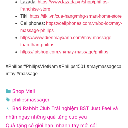
Lazada:
https://www.lazada.vn/shop/philips-
franchise-store
Tiki:
https://tiki.vn/cua-hang/mhg-smart-home-store
Cellphones:
https://cellphones.com.vn/bo-loc/may-
massage-philips
https://www.dienmayxanh.com/may-massage-
toan-than-philips
https://fptshop.com.vn/may-massage/philips
#Philips #PhilipsVietNam #Philips4501 #maymassageca
mtay #massage
Danh
Shop Mall
mục
Thẻ
philipsmassager
Bad Rabbit Club Trải nghiệm BST Just Feel và
nhận ngay những quà tặng cực yêu
Quà tặng có giới hạn nhanh tay mới có!