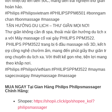
với nhiệt độ lên đến 50C, mang đến trải nghiệm thư giãn
hoàn hảo.
#Philips #Philipsvietnam #PHILIPSPPM6501 #bonngam
chan #bonmassage #massage
️ TẬN HƯỞNG DU LỊCH – THƯ GIÃN MỌI NƠI
Thư giãn không cần đi spa, thoải mái tận hưởng du lịch x
a với Máy massage cổ vai gáy PHILIPS PPM3522.
PHILIPS PPM3522 trang bị 6 đầu massage nổi 3D, kết h
ợp công nghệ chườm ấm, mang đến phút giây thư giãn tr
ong chuyến du lịch xa. Với thiết kế gọn nhẹ, tiện lợi mang
theo khắp nơi.
#Philips #PhilipsVietNam #PHILIPSPPM3522 #maymas
sagecovaigay #maymassage #massage
MUA NGAY Tại Gian Hàng Philips Philipsmassager
Chính Hãng:
Shopee:
https://shopii.click/go/shopee_kol?
philipsmassager