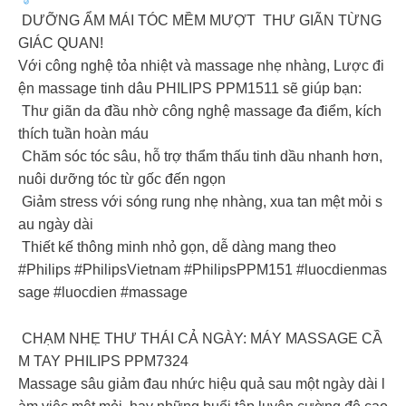
DƯỠNG ẨM MÁI TÓC MỀM MƯỢT THƯ GIÃN TỪNG
GIÁC QUAN!
Với công nghệ tỏa nhiệt và massage nhẹ nhàng, Lược đi
ện massage tinh dâu PHILIPS PPM1511 sẽ giúp bạn:
️ Thư giãn da đầu nhờ công nghệ massage đa điểm, kích
thích tuần hoàn máu
️ Chăm sóc tóc sâu, hỗ trợ thẩm thấu tinh dầu nhanh hơn,
nuôi dưỡng tóc từ gốc đến ngọn
️ Giảm stress với sóng rung nhẹ nhàng, xua tan mệt mỏi s
au ngày dài
️ Thiết kế thông minh nhỏ gọn, dễ dàng mang theo
#Philips #PhilipsVietnam #PhilipsPPM151 #luocdienmas
sage #luocdien #massage
CHẠM NHẸ THƯ THÁI CẢ NGÀY: MÁY MASSAGE CẦ
M TAY PHILIPS PPM7324
Massage sâu giảm đau nhức hiệu quả sau một ngày dài l