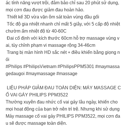
ác tính năng vượt trội, đảm bảo chỉ sau 20 phút sử dụng,
mọi cơn đau được giảm đau hoàn hảo.
Thiết kế 3D vừa vặn ôm sát toàn vùng đầu gối
Tốc độ gia nhiệt nhanh chỉ mất 5 giây, với 5 cấp độ nhiệt
chườm ấm nhiệt độ từ 40-60C
Đai cố định với kích thước 60cm hỗ trợ massage vùng v
ai, tùy chỉnh phạm vi massage rộng 34-46cm
Trang bị màn hình HD sắc nét + điều khiển bằng giọng n
ói
#Philips #PhilipsVietnam #PhilipsPPM5301 #maymassa
gedaugoi #maymassage #massage
LIỆU PHÁP GIẢM ĐAU TOÀN DIỆN: MÁY MASSAGE C
Ổ VAI GÁY PHILIPS PPM3522
Thường xuyên đau nhức cổ vai gáy lâu ngày, khiến cho
mọi hoạt động của bạn trở nên trì trệ. Nhưng khi sử dụng
Máy massage cổ vai gáy PHILIPS PPM3522, mọi cơn đa
u sẽ được massage toàn diện.