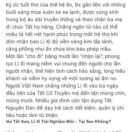
Ký ức tuổi thơ của thế hệ 8x, 9x gắn liền với những
buổi sáng mùa xuân se se lạnh, được xúng xính
trong bộ áo dài truyền thống và theo chân ba mẹ
đi chúc Tết họ hàng. Chẳng ngôn từ nào có thể
miêu tả hết nét hạnh phúc trong mắt trẻ thơ khi
đón nhận bao Lì Xì đỏ viền vàng kim lấp lánh,
căng phồng như ẩn chứa kho báu phép mầu.
Một lần “cho đi” bằng mười lần “nhận lại”; phong
tục Lì Xì mang niềm vui chung đến người cho lẫn
người nhận, thể hiện tính cách hảo sảng, lòng hiếu
khách và niềm hy vọng về một tương lai ấm no.
Người Việt Nam chẳng những Lì Xì vào ba ngày
đầu tiên của Tết Cổ Truyền mà đến tận mùng chín,
mùng mười. Nhiều gia đình còn tận dụng Tết
Nguyên Đán để dạy trẻ cách tiết kiệm, quản lý chi
tiêu hoặc làm từ thiện.
Vui Tết Xưa, Lì Xì Trải Nghiệm Mới – Tại Sao Không?