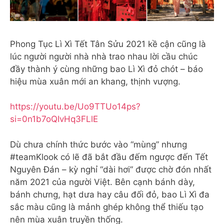
Phong Tục Lì Xì Tết Tân Sửu 2021 kề cận cũng là
lúc người người nhà nhà trao nhau lời cầu chúc
đầy thành ý cùng những bao Lì Xì đỏ chót – báo
hiệu mùa xuân mới an khang, thịnh vượng.
https://youtu.be/Uo9TTUo14ps?
si=0n1b7oQIvHq3FLlE
Dù chưa chính thức bước vào “mùng” nhưng
#teamKlook có lẽ đã bắt đầu đếm ngược đến Tết
Nguyên Đán – kỳ nghỉ “dài hơi” được chờ đón nhất
năm 2021 của người Việt. Bên cạnh bánh dày,
bánh chưng, hạt dưa hay câu đối đỏ, bao Lì Xì đa
sắc màu cũng là mảnh ghép không thể thiếu tạo
nên mùa xuân truyền thống.