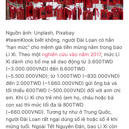
Nguồn ảnh: Unplash, Pixabay
#teamKlook biết không, người Đài Loan có hẳn
“hạn mức” cho mệnh giá tiền mừng nằm trong bao
Lì Xì. Theo một
nghiên cứu vào năm 2017
, mức Lì
Xì dành cho bố mẹ sẽ dao động từ 3.600TWD
(~3.000.000VND) đến 6.600TWD
(~5.500.000VND); từ 1.000TWD (~830.000VND)
đến 2.000TWD (~1.660.000VND) gửi ông bà và
tối thiểu 600TWD (~500.000VND) đối với anh chị
em. Khi Lì Xì cho trẻ nhỏ (em họ, cháu hoặc bà
con xa) thì mức tối đa là 800TWD
(~660.000VND). Tương tự như ở Trung Quốc,
người Đài Loan rất ngại dùng số lẻ hoặc số 4 khi
mừng tuổi. Ngoài Tết Nguyên Đán, bao Lì Xì còn