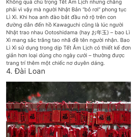
Không quá chú trọng Tết Âm Lịch nhưng chẳng
phải vì vậy mà người Nhật Bản “bỏ rơi” phong tục
Lì Xì. Khi hoa anh đào bắt đầu nở rộ trên con
đường dẫn đến hồ Kawaguchi cũng là lúc người
Nhật trao nhau Ootoshidama (hay お年玉) – bao Lì
Xì mang sắc trắng tao nhã đề tên người nhận. Bao
Lì Xì sử dụng trong dịp Tết Âm Lịch có thiết kế đơn
giản hơn loại dùng cho ngày cưới – thường được
trang trí thêm một chiếc nơ duyên dáng.
4. Đài Loan