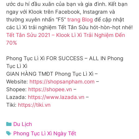
ước du hí đầu xuân của bạn và gia đình. Kết bạn
ngay với Klook trên Facebook, Instagram và
thường xuyên nhấn “F5”
trang Blog
để cập nhật
các Lì Xì trải nghiệm Tết Tân Sửu hót-hòn-họt nhé!
Tết Tân Sửu 2021 – Klook Lì Xì Trải Nghiệm Đến
70%
Phong Tục Lì Xì FOR SUCCESS – ALL IN Phong
Tục Lì Xì
GIAN HÀNG TMĐT Phong Tục Lì Xì –
Website:
https://shopsanpham.com
–
Shopee:
https://shopee.vn
–
Lazada:
https://www.lazada.vn
–
Tiki:
https://tiki.vn
Danh
Du Lịch
mục
Thẻ
Phong Tục Lì Xì Ngày Tết