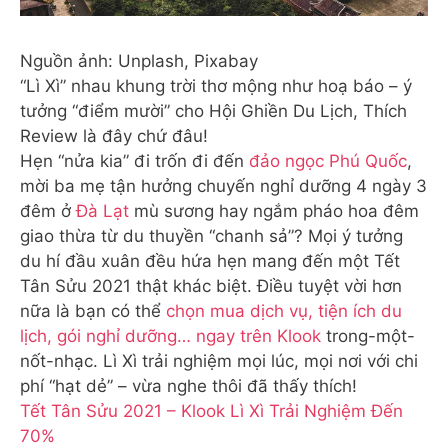
Nguồn ảnh: Unplash, Pixabay
“Lì Xì” nhau khung trời thơ mộng như hoạ báo – ý
tưởng “điểm mười” cho Hội Ghiền Du Lịch, Thích
Review là đây chứ đâu!
Hẹn “nửa kia” đi trốn đi đến
đảo ngọc Phú Quốc
,
mời ba mẹ tận hưởng chuyến nghỉ dưỡng 4 ngày 3
đêm ở
Đà Lạt
mù sương hay ngắm pháo hoa đêm
giao thừa từ du thuyền “chanh sả”? Mọi ý tưởng
du hí đầu xuân đều hứa hẹn mang đến một Tết
Tân Sửu 2021 thật khác biệt. Điều tuyệt vời hơn
nữa là bạn có thể
chọn mua dịch vụ, tiện ích du
lịch, gói nghỉ dưỡng… ngay trên Klook
trong-một-
nốt-nhạc. Lì Xì trải nghiệm mọi lúc, mọi nơi với chi
phí “hạt dẻ” – vừa nghe thôi đã thấy thích!
Tết Tân Sửu 2021 – Klook Lì Xì Trải Nghiệm Đến
70%