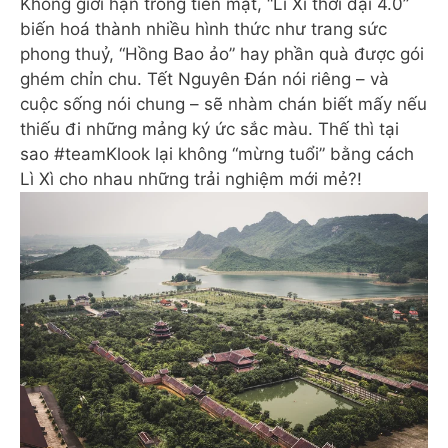
Không giới hạn trong tiền mặt, “Lì Xì thời đại 4.0”
biến hoá thành nhiều hình thức như trang sức
phong thuỷ, “Hồng Bao ảo” hay phần quà được gói
ghém chỉn chu. Tết Nguyên Đán nói riêng – và
cuộc sống nói chung – sẽ nhàm chán biết mấy nếu
thiếu đi những mảng ký ức sắc màu. Thế thì tại
sao #teamKlook lại không “mừng tuổi” bằng cách
Lì Xì cho nhau những trải nghiệm mới mẻ?!