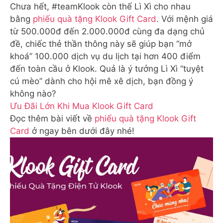
Chưa hết, #teamKlook còn thế Lì Xì cho nhau
bằng
phiếu quà tặng Klook Gift Card
. Với mệnh giá
từ 500.000đ đến 2.000.000đ cùng đa dạng chủ
đề, chiếc thẻ thần thông này sẽ giúp bạn “mở
khoá” 100.000 dịch vụ du lịch tại hơn 400 điểm
đến toàn cầu ở Klook. Quả là ý tưởng Lì Xì “tuyệt
cú mèo” dành cho hội mê xê dịch, bạn đồng ý
không nào?
Ưu Đãi Lớn Khi Mua Klook Gift Card
Đọc thêm bài viết về
phiếu quà tặng Klook Gift
Card
ở ngay bên dưới đây nhé!