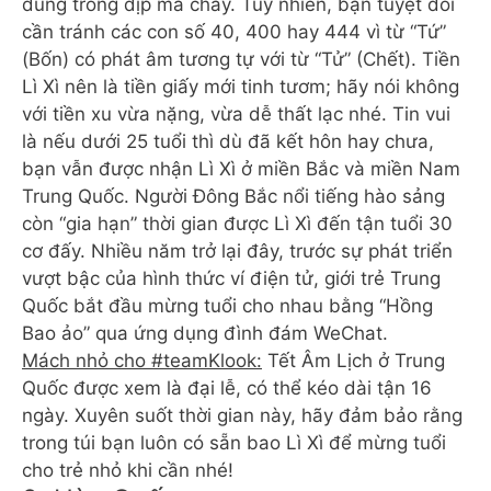
dùng trong dịp ma chay. Tuy nhiên, bạn tuyệt đối
cần tránh các con số 40, 400 hay 444 vì từ “Tứ”
(Bốn) có phát âm tương tự với từ “Tử” (Chết). Tiền
Lì Xì nên là tiền giấy mới tinh tươm; hãy nói không
với tiền xu vừa nặng, vừa dễ thất lạc nhé. Tin vui
là nếu dưới 25 tuổi thì dù đã kết hôn hay chưa,
bạn vẫn được nhận Lì Xì ở miền Bắc và miền Nam
Trung Quốc. Người Đông Bắc nổi tiếng hào sảng
còn “gia hạn” thời gian được Lì Xì đến tận tuổi 30
cơ đấy. Nhiều năm trở lại đây, trước sự phát triển
vượt bậc của hình thức ví điện tử, giới trẻ Trung
Quốc bắt đầu mừng tuổi cho nhau bằng “Hồng
Bao ảo” qua ứng dụng đình đám WeChat.
Mách nhỏ cho #teamKlook:
Tết Âm Lịch ở Trung
Quốc được xem là đại lễ, có thể kéo dài tận 16
ngày. Xuyên suốt thời gian này, hãy đảm bảo rằng
trong túi bạn luôn có sẵn bao Lì Xì để mừng tuổi
cho trẻ nhỏ khi cần nhé!