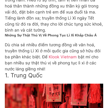
trong năm. Hiểu rõ sự tình, tám vị tiên nhân đã
hoá thân thành những đồng xu thần kỳ gói trong
vải đỏ, đặt bên cạnh trẻ em để xua đuổi tà ma.
Tiếng lành đồn xa; truyền thống Lì Xì ngày Tết
cũng từ đó ra đời, thay cho lời chúc tụng sức khoẻ,
bình an và cát tường.
Những Sự Thật Thú Vị Về Phong Tục Lì Xì Khắp Châu Á
Dù chia sẻ nhiều điểm tương đồng về văn hoá,
truyền thống Lì Xì ở mỗi quốc gia cũng sở hữu đôi
ba phần khác biệt. Để
Klook Vietnam
bật mí cho
bạn nhiều sự thật thú vị về phong tục lì xì ở các
nước láng giềng nhé!
1. Trung Quốc