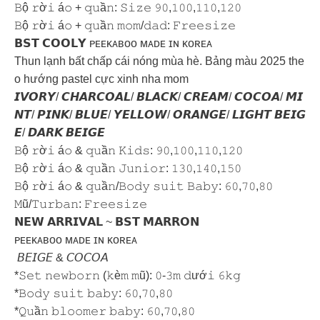
𝙱ộ 𝚛ờ𝚒 á𝚘 + 𝚚𝚞ầ𝚗: 𝚂𝚒𝚣𝚎 𝟿𝟶,𝟷𝟶𝟶,𝟷𝟷𝟶,𝟷𝟸𝟶
𝙱ộ 𝚛ờ𝚒 á𝚘 + 𝚚𝚞ầ𝚗 𝚖𝚘𝚖/𝚍𝚊𝚍: 𝙵𝚛𝚎𝚎𝚜𝚒𝚣𝚎
️𝗕𝗦𝗧 𝗖𝗢𝗢𝗟𝗬️ ᴘᴇᴇᴋᴀʙᴏᴏ ᴍᴀᴅᴇ ɪɴ ᴋᴏʀᴇᴀ
Thun lạnh bất chấp cái nóng mùa hè. Bảng màu 2025 the
o hướng pastel cực xinh nha mom
𝙄𝙑𝙊𝙍𝙔/ 𝘾𝙃𝘼𝙍𝘾𝙊𝘼𝙇/ 𝘽𝙇𝘼𝘾𝙆/ 𝘾𝙍𝙀𝘼𝙈/ 𝘾𝙊𝘾𝙊𝘼/ 𝙈𝙄
𝙉𝙏/ 𝙋𝙄𝙉𝙆/ 𝘽𝙇𝙐𝙀/ 𝙔𝙀𝙇𝙇𝙊𝙒/ 𝙊𝙍𝘼𝙉𝙂𝙀/ 𝙇𝙄𝙂𝙃𝙏 𝘽𝙀𝙄𝙂
𝙀/ 𝘿𝘼𝙍𝙆 𝘽𝙀𝙄𝙂𝙀
𝙱ộ 𝚛ờ𝚒 á𝚘 & 𝚚𝚞ầ𝚗 𝙺𝚒𝚍𝚜: 𝟿𝟶,𝟷𝟶𝟶,𝟷𝟷𝟶,𝟷𝟸𝟶
𝙱ộ 𝚛ờ𝚒 á𝚘 & 𝚚𝚞ầ𝚗 𝙹𝚞𝚗𝚒𝚘𝚛: 𝟷𝟹𝟶,𝟷𝟺𝟶,𝟷𝟻𝟶
𝙱ộ 𝚛ờ𝚒 á𝚘 & 𝚚𝚞ầ𝚗/𝙱𝚘𝚍𝚢 𝚜𝚞𝚒𝚝 𝙱𝚊𝚋𝚢: 𝟼𝟶,𝟽𝟶,𝟾𝟶
𝙼ũ/𝚃𝚞𝚛𝚋𝚊𝚗: 𝙵𝚛𝚎𝚎𝚜𝚒𝚣𝚎
𝗡𝗘𝗪 𝗔𝗥𝗥𝗜𝗩𝗔𝗟 ~ 𝗕𝗦𝗧 𝗠𝗔𝗥𝗥𝗢𝗡
ᴘᴇᴇᴋᴀʙᴏᴏ ᴍᴀᴅᴇ ɪɴ ᴋᴏʀᴇᴀ
𝘉𝘌𝘐𝘎𝘌 & 𝘊𝘖𝘊𝘖𝘈
*𝚂𝚎𝚝 𝚗𝚎𝚠𝚋𝚘𝚛𝚗 (𝚔è𝚖 𝚖ũ): 𝟶-𝟹𝚖 𝚍ướ𝚒 𝟼𝚔𝚐
*𝙱𝚘𝚍𝚢 𝚜𝚞𝚒𝚝 𝚋𝚊𝚋𝚢: 𝟼𝟶,𝟽𝟶,𝟾𝟶
*𝚀𝚞ầ𝚗 𝚋𝚕𝚘𝚘𝚖𝚎𝚛 𝚋𝚊𝚋𝚢: 𝟼𝟶,𝟽𝟶,𝟾𝟶