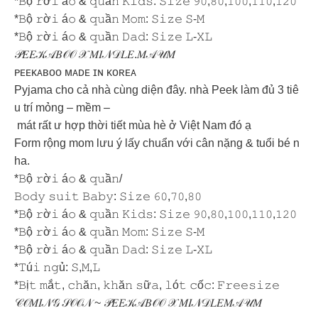
*𝙱ộ 𝚛ờ𝚒 á𝚘 & 𝚚𝚞ầ𝚗 𝙺𝚒𝚍𝚜: 𝚂𝚒𝚣𝚎 𝟿𝟶,𝟾𝟶,𝟷𝟶𝟶,𝟷𝟷𝟶,𝟷𝟸𝟶
*𝙱ộ 𝚛ờ𝚒 á𝚘 & 𝚚𝚞ầ𝚗 𝙼𝚘𝚖: 𝚂𝚒𝚣𝚎 𝚂-𝙼
*𝙱ộ 𝚛ờ𝚒 á𝚘 & 𝚚𝚞ầ𝚗 𝙳𝚊𝚍: 𝚂𝚒𝚣𝚎 𝙻-𝚇𝙻
𝒫𝐸𝐸𝒦𝒜𝐵𝒪𝒪 𝒳 𝑀𝐼𝒩𝒟𝐿𝐸.𝑀𝒜𝒰𝑀
ᴘᴇᴇᴋᴀʙᴏᴏ ᴍᴀᴅᴇ ɪɴ ᴋᴏʀᴇᴀ
Pyjama cho cả nhà cùng diện đây. nhà Peek làm đủ 3 tiê
u trí mỏng – mềm –
mát rất ư hợp thời tiết mùa hè ở Việt Nam đó ạ
Form rộng mom lưu ý lấy chuẩn với cân nặng & tuổi bé n
ha.
*𝙱ộ 𝚛ờ𝚒 á𝚘 & 𝚚𝚞ầ𝚗/
𝙱𝚘𝚍𝚢 𝚜𝚞𝚒𝚝 𝙱𝚊𝚋𝚢: 𝚂𝚒𝚣𝚎 𝟼𝟶,𝟽𝟶,𝟾𝟶
*𝙱ộ 𝚛ờ𝚒 á𝚘 & 𝚚𝚞ầ𝚗 𝙺𝚒𝚍𝚜: 𝚂𝚒𝚣𝚎 𝟿𝟶,𝟾𝟶,𝟷𝟶𝟶,𝟷𝟷𝟶,𝟷𝟸𝟶
*𝙱ộ 𝚛ờ𝚒 á𝚘 & 𝚚𝚞ầ𝚗 𝙼𝚘𝚖: 𝚂𝚒𝚣𝚎 𝚂-𝙼
*𝙱ộ 𝚛ờ𝚒 á𝚘 & 𝚚𝚞ầ𝚗 𝙳𝚊𝚍: 𝚂𝚒𝚣𝚎 𝙻-𝚇𝙻
*𝚃ú𝚒 𝚗𝚐ủ: 𝚂,𝙼,𝙻
*𝙱ị𝚝 𝚖ắ𝚝, 𝚌𝚑ă𝚗, 𝚔𝚑ă𝚗 𝚜ữ𝚊, 𝚕ó𝚝 𝚌ố𝚌: 𝙵𝚛𝚎𝚎𝚜𝚒𝚣𝚎
𝒞𝒪𝑀𝐼𝒩𝒢 𝒮𝒪𝒪𝒩 ~ 𝒫𝐸𝐸𝒦𝒜𝐵𝒪𝒪 𝒳 𝑀𝐼𝒩𝒟𝐿𝐸𝑀𝒜𝒰𝑀