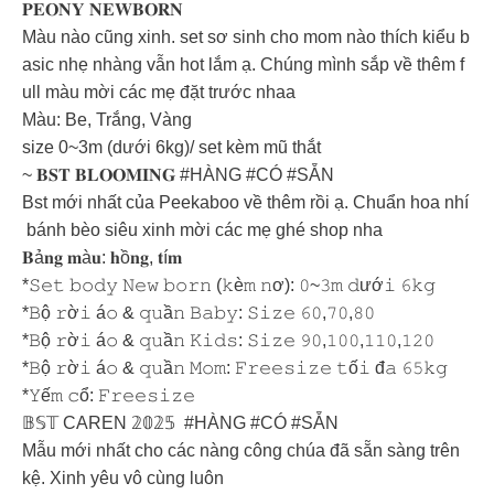
𝐏𝐄𝐎𝐍𝐘 𝐍𝐄𝐖𝐁𝐎𝐑𝐍
Màu nào cũng xinh. set sơ sinh cho mom nào thích kiểu b
asic nhẹ nhàng vẫn hot lắm ạ. Chúng mình sắp về thêm f
ull màu mời các mẹ đặt trước nhaa
Màu: Be, Trắng, Vàng
size 0~3m (dưới 6kg)/ set kèm mũ thắt
~ 𝐁𝐒𝐓 𝐁𝐋𝐎𝐎𝐌𝐈𝐍𝐆 #HÀNG #CÓ #SẴN
Bst mới nhất của Peekaboo về thêm rồi ạ. Chuẩn hoa nhí
bánh bèo siêu xinh mời các mẹ ghé shop nha
𝐁ả𝐧𝐠 𝐦à𝐮: 𝐡ồ𝐧𝐠, 𝐭í𝐦
*𝚂𝚎𝚝 𝚋𝚘𝚍𝚢 𝙽𝚎𝚠 𝚋𝚘𝚛𝚗 (𝚔è𝚖 𝚗ơ): 𝟶~𝟹𝚖 𝚍ướ𝚒 𝟼𝚔𝚐
*𝙱ộ 𝚛ờ𝚒 á𝚘 & 𝚚𝚞ầ𝚗 𝙱𝚊𝚋𝚢: 𝚂𝚒𝚣𝚎 𝟼𝟶,𝟽𝟶,𝟾𝟶
*𝙱ộ 𝚛ờ𝚒 á𝚘 & 𝚚𝚞ầ𝚗 𝙺𝚒𝚍𝚜: 𝚂𝚒𝚣𝚎 𝟿𝟶,𝟷𝟶𝟶,𝟷𝟷𝟶,𝟷𝟸𝟶
*𝙱ộ 𝚛ờ𝚒 á𝚘 & 𝚚𝚞ầ𝚗 𝙼𝚘𝚖: 𝙵𝚛𝚎𝚎𝚜𝚒𝚣𝚎 𝚝ố𝚒 đ𝚊 𝟼𝟻𝚔𝚐
*𝚈ế𝚖 𝚌ổ: 𝙵𝚛𝚎𝚎𝚜𝚒𝚣𝚎
𝔹𝕊𝕋 CAREN 𝟚𝟘𝟚𝟝 #HÀNG #CÓ #SẴN
Mẫu mới nhất cho các nàng công chúa đã sẵn sàng trên
kệ. Xinh yêu vô cùng luôn