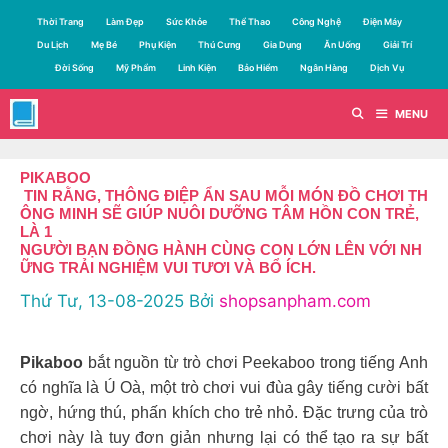
Chuyển
Thời Trang
Làm Đẹp
Sức Khỏe
Thể Thao
Công Nghệ
Điện Máy
đến
Du Lịch
Mẹ Bé
Phụ Kiện
Thú Cưng
Gia Dụng
Ăn Uống
Giải Trí
nội
Đời Sống
Mỹ Phẩm
Linh Kiện
Bảo Hiểm
Ngân Hàng
Dịch Vụ
dung
MENU
PIKABOO
TIN RẰNG, THÔNG ĐIỆP ẨN SAU MỖI MÓN ĐỒ CHƠI TH
ÔNG MINH SẼ GIÚP NUÔI DƯỠNG TÂM HỒN CON TRẺ,
LÀ 1
NGƯỜI BẠN ĐỒNG HÀNH CÙNG CON LỚN LÊN VỚI NH
ỮNG TRẢI NGHIỆM VUI TƯƠI VÀ BỔ ÍCH.
Thứ Tư, 13-08-2025
Bởi
shopsanpham.com
Pikaboo
bắt nguồn từ trò chơi Peekaboo trong tiếng Anh
có nghĩa là Ú Oà, một trò chơi vui đùa gây tiếng cười bất
ngờ, hứng thú, phấn khích cho trẻ nhỏ. Đặc trưng của trò
chơi này là tuy đơn giản nhưng lại có thể tạo ra sự bất