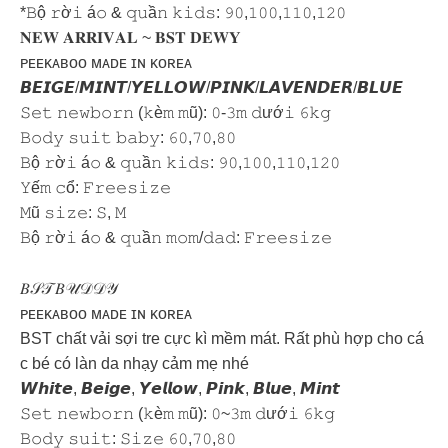
*𝙱ộ 𝚛ờ𝚒 á𝚘 & 𝚚𝚞ầ𝚗 𝚔𝚒𝚍𝚜: 𝟿𝟶,𝟷𝟶𝟶,𝟷𝟷𝟶,𝟷𝟸𝟶
𝐍𝐄𝐖 𝐀𝐑𝐑𝐈𝐕𝐀𝐋 ~ 𝐁𝐒𝐓 𝐃𝐄𝐖𝐘
ᴘᴇᴇᴋᴀʙᴏᴏ ᴍᴀᴅᴇ ɪɴ ᴋᴏʀᴇᴀ
𝘽𝙀𝙄𝙂𝙀/𝙈𝙄𝙉𝙏/𝙔𝙀𝙇𝙇𝙊𝙒/𝙋𝙄𝙉𝙆/𝙇𝘼𝙑𝙀𝙉𝘿𝙀𝙍/𝘽𝙇𝙐𝙀
𝚂𝚎𝚝 𝚗𝚎𝚠𝚋𝚘𝚛𝚗 (𝚔è𝚖 𝚖ũ): 𝟶-𝟹𝚖 𝚍ướ𝚒 𝟼𝚔𝚐
𝙱𝚘𝚍𝚢 𝚜𝚞𝚒𝚝 𝚋𝚊𝚋𝚢: 𝟼𝟶,𝟽𝟶,𝟾𝟶
𝙱ộ 𝚛ờ𝚒 á𝚘 & 𝚚𝚞ầ𝚗 𝚔𝚒𝚍𝚜: 𝟿𝟶,𝟷𝟶𝟶,𝟷𝟷𝟶,𝟷𝟸𝟶
𝚈ế𝚖 𝚌ổ: 𝙵𝚛𝚎𝚎𝚜𝚒𝚣𝚎
𝙼ũ 𝚜𝚒𝚣𝚎: 𝚂, 𝙼
𝙱ộ 𝚛ờ𝚒 á𝚘 & 𝚚𝚞ầ𝚗 𝚖𝚘𝚖/𝚍𝚊𝚍: 𝙵𝚛𝚎𝚎𝚜𝚒𝚣𝚎
𝐵𝒮𝒯 𝐵𝒰𝒟𝒟𝒴
ᴘᴇᴇᴋᴀʙᴏᴏ ᴍᴀᴅᴇ ɪɴ ᴋᴏʀᴇᴀ
BST chất vải sợi tre cực kì mềm mát. Rất phù hợp cho cá
c bé có làn da nhạy cảm mẹ nhé
𝙒𝙝𝙞𝙩𝙚, 𝘽𝙚𝙞𝙜𝙚, 𝙔𝙚𝙡𝙡𝙤𝙬, 𝙋𝙞𝙣𝙠, 𝘽𝙡𝙪𝙚, 𝙈𝙞𝙣𝙩
𝚂𝚎𝚝 𝚗𝚎𝚠𝚋𝚘𝚛𝚗 (𝚔è𝚖 𝚖ũ): 𝟶~𝟹𝚖 𝚍ướ𝚒 𝟼𝚔𝚐
𝙱𝚘𝚍𝚢 𝚜𝚞𝚒𝚝: 𝚂𝚒𝚣𝚎 𝟼𝟶,𝟽𝟶,𝟾𝟶