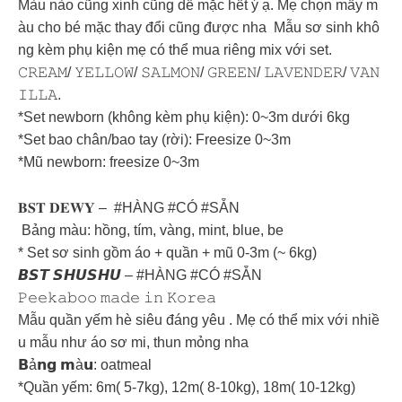
Màu nào cũng xinh cũng dễ mặc hết ý ạ. Mẹ chọn mấy m
àu cho bé mặc thay đổi cũng được nha Mẫu sơ sinh khô
ng kèm phụ kiện mẹ có thể mua riêng mix với set.
𝙲𝚁𝙴𝙰𝙼/ 𝚈𝙴𝙻𝙻𝙾𝚆/ 𝚂𝙰𝙻𝙼𝙾𝙽/ 𝙶𝚁𝙴𝙴𝙽/ 𝙻𝙰𝚅𝙴𝙽𝙳𝙴𝚁/ 𝚅𝙰𝙽
𝙸𝙻𝙻𝙰.
*Set newborn (không kèm phụ kiện): 0~3m dưới 6kg
*Set bao chân/bao tay (rời): Freesize 0~3m
*Mũ newborn: freesize 0~3m
𝐁𝐒𝐓 𝐃𝐄𝐖𝐘 – #HÀNG #CÓ #SẴN
Bảng màu: hồng, tím, vàng, mint, blue, be
* Set sơ sinh gồm áo + quần + mũ 0-3m (~ 6kg)
𝘽𝙎𝙏 𝙎𝙃𝙐𝙎𝙃𝙐 – #HÀNG #CÓ #SẴN
𝙿𝚎𝚎𝚔𝚊𝚋𝚘𝚘 𝚖𝚊𝚍𝚎 𝚒𝚗 𝙺𝚘𝚛𝚎𝚊
Mẫu quần yếm hè siêu đáng yêu . Mẹ có thể mix với nhiề
u mẫu như áo sơ mi, thun mỏng nha
𝗕ả𝗻𝗴 𝗺à𝘂: oatmeal
*Quần yếm: 6m( 5-7kg), 12m( 8-10kg), 18m( 10-12kg)