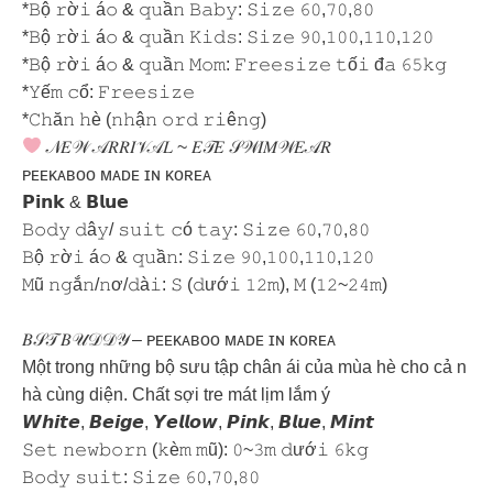
*𝙱ộ 𝚛ờ𝚒 á𝚘 & 𝚚𝚞ầ𝚗 𝙱𝚊𝚋𝚢: 𝚂𝚒𝚣𝚎 𝟼𝟶,𝟽𝟶,𝟾𝟶
*𝙱ộ 𝚛ờ𝚒 á𝚘 & 𝚚𝚞ầ𝚗 𝙺𝚒𝚍𝚜: 𝚂𝚒𝚣𝚎 𝟿𝟶,𝟷𝟶𝟶,𝟷𝟷𝟶,𝟷𝟸𝟶
*𝙱ộ 𝚛ờ𝚒 á𝚘 & 𝚚𝚞ầ𝚗 𝙼𝚘𝚖: 𝙵𝚛𝚎𝚎𝚜𝚒𝚣𝚎 𝚝ố𝚒 đ𝚊 𝟼𝟻𝚔𝚐
*𝚈ế𝚖 𝚌ổ: 𝙵𝚛𝚎𝚎𝚜𝚒𝚣𝚎
*𝙲𝚑ă𝚗 𝚑è (𝚗𝚑ậ𝚗 𝚘𝚛𝚍 𝚛𝚒ê𝚗𝚐)
𝒩𝐸𝒲 𝒜𝑅𝑅𝐼𝒱𝒜𝐿 ~ 𝐸𝒯𝐸 𝒮𝒲𝐼𝑀𝒲𝐸𝒜𝑅
ᴘᴇᴇᴋᴀʙᴏᴏ ᴍᴀᴅᴇ ɪɴ ᴋᴏʀᴇᴀ
𝗣𝗶𝗻𝗸 & 𝗕𝗹𝘂𝗲
𝙱𝚘𝚍𝚢 𝚍â𝚢/ 𝚜𝚞𝚒𝚝 𝚌ó 𝚝𝚊𝚢: 𝚂𝚒𝚣𝚎 𝟼𝟶,𝟽𝟶,𝟾𝟶
𝙱ộ 𝚛ờ𝚒 á𝚘 & 𝚚𝚞ầ𝚗: 𝚂𝚒𝚣𝚎 𝟿𝟶,𝟷𝟶𝟶,𝟷𝟷𝟶,𝟷𝟸𝟶
𝙼ũ 𝚗𝚐ắ𝚗/𝚗ơ/𝚍à𝚒: 𝚂 (𝚍ướ𝚒 𝟷𝟸𝚖), 𝙼 (𝟷𝟸~𝟸𝟺𝚖)
𝐵𝒮𝒯 𝐵𝒰𝒟𝒟𝒴 – ᴘᴇᴇᴋᴀʙᴏᴏ ᴍᴀᴅᴇ ɪɴ ᴋᴏʀᴇᴀ
Một trong những bộ sưu tập chân ái của mùa hè cho cả n
hà cùng diện. Chất sợi tre mát lịm lắm ý
𝙒𝙝𝙞𝙩𝙚, 𝘽𝙚𝙞𝙜𝙚, 𝙔𝙚𝙡𝙡𝙤𝙬, 𝙋𝙞𝙣𝙠, 𝘽𝙡𝙪𝙚, 𝙈𝙞𝙣𝙩
𝚂𝚎𝚝 𝚗𝚎𝚠𝚋𝚘𝚛𝚗 (𝚔è𝚖 𝚖ũ): 𝟶~𝟹𝚖 𝚍ướ𝚒 𝟼𝚔𝚐
𝙱𝚘𝚍𝚢 𝚜𝚞𝚒𝚝: 𝚂𝚒𝚣𝚎 𝟼𝟶,𝟽𝟶,𝟾𝟶