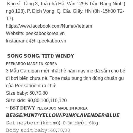
Kho sỉ: Tầng 3, Toà nhà Hải Vân 129B Trần Đăng Ninh (
ngõ 123), P. Dịch Vọng, Q. Cầu Giấy, HN (8h~15h00 T2-
T7).
https://www.facebook.com/NumaVietnam
Website: peekabookorea.vn
Instagram: @hi.peekaboo.vn
𝗦𝗢𝗡𝗚 𝗦𝗢𝗡𝗚/ 𝗧𝗜𝗧𝗜/ 𝗪𝗜𝗡𝗗𝗬
ᴘᴇᴇᴋᴀʙᴏᴏ ᴍᴀᴅᴇ ɪɴ ᴋᴏʀᴇᴀ
3 Mẫu Cardigan mới nhất hè năm nay mẹ đã sắm cho bé
đi bơi biển chưa nè. Tone màu trung tính đúng chuẩn gu
của Peekaboo nữa chứ
Size baby: 60,70,80
Size kids: 90,80,100,110,120
~ 𝐁𝐒𝐓 𝐃𝐄𝐖𝐘 ᴘᴇᴇᴋᴀʙᴏᴏ ᴍᴀᴅᴇ ɪɴ ᴋᴏʀᴇᴀ
𝘽𝙀𝙄𝙂𝙀/𝙈𝙄𝙉𝙏/𝙔𝙀𝙇𝙇𝙊𝙒/𝙋𝙄𝙉𝙆/𝙇𝘼𝙑𝙀𝙉𝘿𝙀𝙍/𝘽𝙇𝙐𝙀
𝚂𝚎𝚝 𝚗𝚎𝚠𝚋𝚘𝚛𝚗 (𝚔è𝚖 𝚖ũ): 𝟶-𝟹𝚖 𝚍ướ𝚒 𝟼𝚔𝚐
𝙱𝚘𝚍𝚢 𝚜𝚞𝚒𝚝 𝚋𝚊𝚋𝚢: 𝟼𝟶,𝟽𝟶,𝟾𝟶