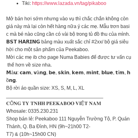
Tiki:
https://www.lazada.vn/tag/pikaboo
Mở bán hơi sớm nhưng vào vụ thì chắc chắn không còn
giá này mà lại còn hết hàng nữa ý các mẹ. Mẫu trơn basi
c mà bé nào cũng cần có vài bộ trong tủ đồ thu của mình.
𝗕𝗦𝗧 𝗛𝗔𝗥𝗜𝗡𝗚 bảng màu xuất sắc chỉ #2xx/ bộ giá siêu
hời cho một sản phẩm của Peekaboo.
Mời các mẹ ib cho page Numa Babies để được tư vấn cụ
thể hơn về size nha.
𝗠à𝘂: 𝗰𝗮𝗺, 𝘃à𝗻𝗴, 𝗯𝗲, 𝘀𝗸𝗶𝗻, 𝗸𝗲𝗺, 𝗺𝗶𝗻𝘁, 𝗯𝗹𝘂𝗲, 𝘁í𝗺, 𝗵
ồ𝗻𝗴.
Bộ rời áo quần size: XS, S, M, L, XL
___________________________________
𝐂Ô𝐍𝐆 𝐓𝐘 𝐓𝐍𝐇𝐇 𝐏𝐄𝐄𝐊𝐀𝐁𝐎𝐎 𝐕𝐈Ệ𝐓 𝐍𝐀𝐌
Whosale: 0335.230.231
Shop bán lẻ: Peekaboo 111 Nguyễn Trường Tộ, P. Quán
Thánh, Q. Ba Đình, HN (9h~21h00 T2-
T7) & (10h~15h00 CN)