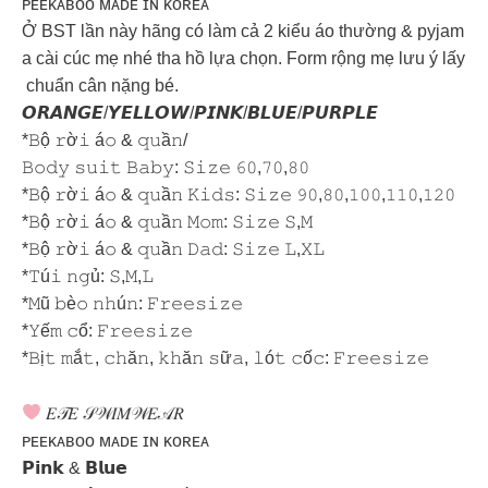
ᴘᴇᴇᴋᴀʙᴏᴏ ᴍᴀᴅᴇ ɪɴ ᴋᴏʀᴇᴀ
Ở BST lần này hãng có làm cả 2 kiểu áo thường & pyjam
a cài cúc mẹ nhé tha hồ lựa chọn. Form rộng mẹ lưu ý lấy
chuẩn cân nặng bé.
𝙊𝙍𝘼𝙉𝙂𝙀/𝙔𝙀𝙇𝙇𝙊𝙒/𝙋𝙄𝙉𝙆/𝘽𝙇𝙐𝙀/𝙋𝙐𝙍𝙋𝙇𝙀
*𝙱ộ 𝚛ờ𝚒 á𝚘 & 𝚚𝚞ầ𝚗/
𝙱𝚘𝚍𝚢 𝚜𝚞𝚒𝚝 𝙱𝚊𝚋𝚢: 𝚂𝚒𝚣𝚎 𝟼𝟶,𝟽𝟶,𝟾𝟶
*𝙱ộ 𝚛ờ𝚒 á𝚘 & 𝚚𝚞ầ𝚗 𝙺𝚒𝚍𝚜: 𝚂𝚒𝚣𝚎 𝟿𝟶,𝟾𝟶,𝟷𝟶𝟶,𝟷𝟷𝟶,𝟷𝟸𝟶
*𝙱ộ 𝚛ờ𝚒 á𝚘 & 𝚚𝚞ầ𝚗 𝙼𝚘𝚖: 𝚂𝚒𝚣𝚎 𝚂,𝙼
*𝙱ộ 𝚛ờ𝚒 á𝚘 & 𝚚𝚞ầ𝚗 𝙳𝚊𝚍: 𝚂𝚒𝚣𝚎 𝙻,𝚇𝙻
*𝚃ú𝚒 𝚗𝚐ủ: 𝚂,𝙼,𝙻
*𝙼ũ 𝚋è𝚘 𝚗𝚑ú𝚗: 𝙵𝚛𝚎𝚎𝚜𝚒𝚣𝚎
*𝚈ế𝚖 𝚌ổ: 𝙵𝚛𝚎𝚎𝚜𝚒𝚣𝚎
*𝙱ị𝚝 𝚖ắ𝚝, 𝚌𝚑ă𝚗, 𝚔𝚑ă𝚗 𝚜ữ𝚊, 𝚕ó𝚝 𝚌ố𝚌: 𝙵𝚛𝚎𝚎𝚜𝚒𝚣𝚎
𝐸𝒯𝐸 𝒮𝒲𝐼𝑀𝒲𝐸𝒜𝑅
ᴘᴇᴇᴋᴀʙᴏᴏ ᴍᴀᴅᴇ ɪɴ ᴋᴏʀᴇᴀ
𝗣𝗶𝗻𝗸 & 𝗕𝗹𝘂𝗲