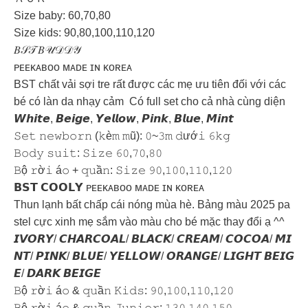
Size baby: 60,70,80
Size kids: 90,80,100,110,120
𝐵𝒮𝒯 𝐵𝒰𝒟𝒟𝒴
ᴘᴇᴇᴋᴀʙᴏᴏ ᴍᴀᴅᴇ ɪɴ ᴋᴏʀᴇᴀ
BST chất vải sợi tre rất được các mẹ ưu tiên đối với các
bé có làn da nhạy cảm Có full set cho cả nhà cùng diện
𝙒𝙝𝙞𝙩𝙚, 𝘽𝙚𝙞𝙜𝙚, 𝙔𝙚𝙡𝙡𝙤𝙬, 𝙋𝙞𝙣𝙠, 𝘽𝙡𝙪𝙚, 𝙈𝙞𝙣𝙩
𝚂𝚎𝚝 𝚗𝚎𝚠𝚋𝚘𝚛𝚗 (𝚔è𝚖 𝚖ũ): 𝟶~𝟹𝚖 𝚍ướ𝚒 𝟼𝚔𝚐
𝙱𝚘𝚍𝚢 𝚜𝚞𝚒𝚝: 𝚂𝚒𝚣𝚎 𝟼𝟶,𝟽𝟶,𝟾𝟶
𝙱ộ 𝚛ờ𝚒 á𝚘 + 𝚚𝚞ầ𝚗: 𝚂𝚒𝚣𝚎 𝟿𝟶,𝟷𝟶𝟶,𝟷𝟷𝟶,𝟷𝟸𝟶
️𝗕𝗦𝗧 𝗖𝗢𝗢𝗟𝗬️ ᴘᴇᴇᴋᴀʙᴏᴏ ᴍᴀᴅᴇ ɪɴ ᴋᴏʀᴇᴀ
Thun lạnh bất chấp cái nóng mùa hè. Bảng màu 2025 pa
stel cực xinh mẹ sắm vào màu cho bé mặc thay đổi ạ ^^
𝙄𝙑𝙊𝙍𝙔/ 𝘾𝙃𝘼𝙍𝘾𝙊𝘼𝙇/ 𝘽𝙇𝘼𝘾𝙆/ 𝘾𝙍𝙀𝘼𝙈/ 𝘾𝙊𝘾𝙊𝘼/ 𝙈𝙄
𝙉𝙏/ 𝙋𝙄𝙉𝙆/ 𝘽𝙇𝙐𝙀/ 𝙔𝙀𝙇𝙇𝙊𝙒/ 𝙊𝙍𝘼𝙉𝙂𝙀/ 𝙇𝙄𝙂𝙃𝙏 𝘽𝙀𝙄𝙂
𝙀/ 𝘿𝘼𝙍𝙆 𝘽𝙀𝙄𝙂𝙀
𝙱ộ 𝚛ờ𝚒 á𝚘 & 𝚚𝚞ầ𝚗 𝙺𝚒𝚍𝚜: 𝟿𝟶,𝟷𝟶𝟶,𝟷𝟷𝟶,𝟷𝟸𝟶
𝙱ộ 𝚛ờ𝚒 á𝚘 & 𝚚𝚞ầ𝚗 𝙹𝚞𝚗𝚒𝚘𝚛: 𝟷𝟹𝟶,𝟷𝟺𝟶,𝟷𝟻𝟶