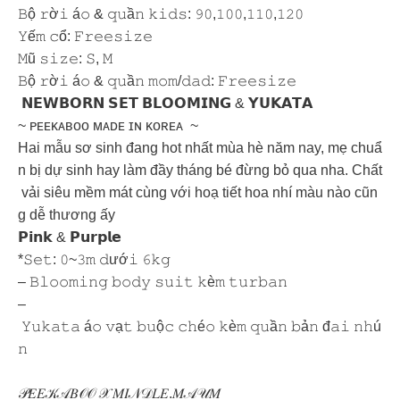
𝙱ộ 𝚛ờ𝚒 á𝚘 & 𝚚𝚞ầ𝚗 𝚔𝚒𝚍𝚜: 𝟿𝟶,𝟷𝟶𝟶,𝟷𝟷𝟶,𝟷𝟸𝟶
𝚈ế𝚖 𝚌ổ: 𝙵𝚛𝚎𝚎𝚜𝚒𝚣𝚎
𝙼ũ 𝚜𝚒𝚣𝚎: 𝚂, 𝙼
𝙱ộ 𝚛ờ𝚒 á𝚘 & 𝚚𝚞ầ𝚗 𝚖𝚘𝚖/𝚍𝚊𝚍: 𝙵𝚛𝚎𝚎𝚜𝚒𝚣𝚎
𝗡𝗘𝗪𝗕𝗢𝗥𝗡 𝗦𝗘𝗧 𝗕𝗟𝗢𝗢𝗠𝗜𝗡𝗚 & 𝗬𝗨𝗞𝗔𝗧𝗔
~ ᴘᴇᴇᴋᴀʙᴏᴏ ᴍᴀᴅᴇ ɪɴ ᴋᴏʀᴇᴀ ~
Hai mẫu sơ sinh đang hot nhất mùa hè năm nay, mẹ chuẩ
n bị dự sinh hay làm đầy tháng bé đừng bỏ qua nha. Chất
vải siêu mềm mát cùng với hoạ tiết hoa nhí màu nào cũn
g dễ thương ấy
𝗣𝗶𝗻𝗸 & 𝗣𝘂𝗿𝗽𝗹𝗲
*𝚂𝚎𝚝: 𝟶~𝟹𝚖 𝚍ướ𝚒 𝟼𝚔𝚐
– 𝙱𝚕𝚘𝚘𝚖𝚒𝚗𝚐 𝚋𝚘𝚍𝚢 𝚜𝚞𝚒𝚝 𝚔è𝚖 𝚝𝚞𝚛𝚋𝚊𝚗
–
𝚈𝚞𝚔𝚊𝚝𝚊 á𝚘 𝚟ạ𝚝 𝚋𝚞ộ𝚌 𝚌𝚑é𝚘 𝚔è𝚖 𝚚𝚞ầ𝚗 𝚋ả𝚗 đ𝚊𝚒 𝚗𝚑ú
𝚗
𝒫𝐸𝐸𝒦𝒜𝐵𝒪𝒪 𝒳 𝑀𝐼𝒩𝒟𝐿𝐸.𝑀𝒜𝒰𝑀