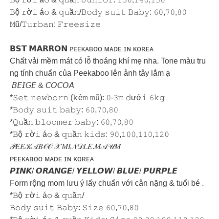
𝙱ộ 𝚛ờ𝚒 á𝚘 & 𝚚𝚞ầ𝚗/𝙱𝚘𝚍𝚢 𝚜𝚞𝚒𝚝 𝙱𝚊𝚋𝚢: 𝟼𝟶,𝟽𝟶,𝟾𝟶
𝙼ũ/𝚃𝚞𝚛𝚋𝚊𝚗: 𝙵𝚛𝚎𝚎𝚜𝚒𝚣𝚎
𝗕𝗦𝗧 𝗠𝗔𝗥𝗥𝗢𝗡 ᴘᴇᴇᴋᴀʙᴏᴏ ᴍᴀᴅᴇ ɪɴ ᴋᴏʀᴇᴀ
Chất vải mềm mát có lỗ thoáng khí mẹ nha. Tone màu tru
ng tính chuẩn của Peekaboo lên ảnh tây lắm ạ
𝘉𝘌𝘐𝘎𝘌 & 𝘊𝘖𝘊𝘖𝘈
*𝚂𝚎𝚝 𝚗𝚎𝚠𝚋𝚘𝚛𝚗 (𝚔è𝚖 𝚖ũ): 𝟶-𝟹𝚖 𝚍ướ𝚒 𝟼𝚔𝚐
*𝙱𝚘𝚍𝚢 𝚜𝚞𝚒𝚝 𝚋𝚊𝚋𝚢: 𝟼𝟶,𝟽𝟶,𝟾𝟶
*𝚀𝚞ầ𝚗 𝚋𝚕𝚘𝚘𝚖𝚎𝚛 𝚋𝚊𝚋𝚢: 𝟼𝟶,𝟽𝟶,𝟾𝟶
*𝙱ộ 𝚛ờ𝚒 á𝚘 & 𝚚𝚞ầ𝚗 𝚔𝚒𝚍𝚜: 𝟿𝟶,𝟷𝟶𝟶,𝟷𝟷𝟶,𝟷𝟸𝟶
𝒫𝐸𝐸𝒦𝒜𝐵𝒪𝒪 𝒳 𝑀𝐼𝒩𝒟𝐿𝐸.𝑀𝒜𝒰𝑀
ᴘᴇᴇᴋᴀʙᴏᴏ ᴍᴀᴅᴇ ɪɴ ᴋᴏʀᴇᴀ
𝙋𝙄𝙉𝙆/ 𝙊𝙍𝘼𝙉𝙂𝙀/ 𝙔𝙀𝙇𝙇𝙊𝙒/ 𝘽𝙇𝙐𝙀/ 𝙋𝙐𝙍𝙋𝙇𝙀
Form rộng mom lưu ý lấy chuẩn với cân nặng & tuổi bé .
*𝙱ộ 𝚛ờ𝚒 á𝚘 & 𝚚𝚞ầ𝚗/
𝙱𝚘𝚍𝚢 𝚜𝚞𝚒𝚝 𝙱𝚊𝚋𝚢: 𝚂𝚒𝚣𝚎 𝟼𝟶,𝟽𝟶,𝟾𝟶