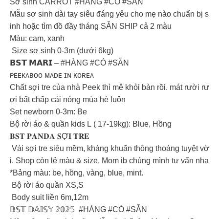
Sơ sinh CARROT #HÀNG #CÓ #SẴN
Mẫu sơ sinh dài tay siêu đáng yêu cho mẹ nào chuẩn bị s
inh hoặc tìm đồ đầy tháng SẴN SHIP cả 2 màu
Màu: cam, xanh
Size sơ sinh 0-3m (dưới 6kg)
𝗕𝗦𝗧 𝗠𝗔𝗥𝗜 – #HÀNG #CÓ #SẴN
ᴘᴇᴇᴋᴀʙᴏᴏ ᴍᴀᴅᴇ ɪɴ ᴋᴏʀᴇᴀ
Chất sợi tre của nhà Peek thì mê khỏi bàn rồi. mát rười rư
ợi bất chấp cái nóng mùa hè luôn
Set newborn 0-3m: Be
Bộ rời áo & quần kids L ( 17-19kg): Blue, Hồng
𝐁𝐒𝐓 𝐏𝐀𝐍𝐃𝐀 𝐒Ợ𝐈 𝐓𝐑𝐄
️ Vải sợi tre siêu mềm, kháng khuẩn thông thoáng tuyệt vờ
i. Shop còn lẻ màu & size, Mom ib chúng mình tư vấn nha
*Bảng màu: be, hồng, vàng, blue, mint.
Bộ rời áo quần XS,S
Body suit liền 6m,12m
𝔹𝕊𝕋 𝔻𝔸𝕀𝕊𝕐 𝟚𝟘𝟚𝟝 #HÀNG #CÓ #SẴN