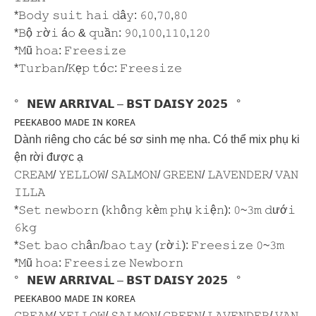
*𝙱𝚘𝚍𝚢 𝚜𝚞𝚒𝚝 𝚑𝚊𝚒 𝚍â𝚢: 𝟼𝟶,𝟽𝟶,𝟾𝟶
*𝙱ộ 𝚛ờ𝚒 á𝚘 & 𝚚𝚞ầ𝚗: 𝟿𝟶,𝟷𝟶𝟶,𝟷𝟷𝟶,𝟷𝟸𝟶
*𝙼ũ 𝚑𝚘𝚊: 𝙵𝚛𝚎𝚎𝚜𝚒𝚣𝚎
*𝚃𝚞𝚛𝚋𝚊𝚗/𝙺ẹ𝚙 𝚝ó𝚌: 𝙵𝚛𝚎𝚎𝚜𝚒𝚣𝚎
° 𝗡𝗘𝗪 𝗔𝗥𝗥𝗜𝗩𝗔𝗟 – 𝗕𝗦𝗧 𝗗𝗔𝗜𝗦𝗬 𝟮𝟬𝟮𝟱 °
ᴘᴇᴇᴋᴀʙᴏᴏ ᴍᴀᴅᴇ ɪɴ ᴋᴏʀᴇᴀ
Dành riêng cho các bé sơ sinh mẹ nha. Có thể mix phụ ki
ện rời được ạ
𝙲𝚁𝙴𝙰𝙼/ 𝚈𝙴𝙻𝙻𝙾𝚆/ 𝚂𝙰𝙻𝙼𝙾𝙽/ 𝙶𝚁𝙴𝙴𝙽/ 𝙻𝙰𝚅𝙴𝙽𝙳𝙴𝚁/ 𝚅𝙰𝙽
𝙸𝙻𝙻𝙰
*𝚂𝚎𝚝 𝚗𝚎𝚠𝚋𝚘𝚛𝚗 (𝚔𝚑ô𝚗𝚐 𝚔è𝚖 𝚙𝚑ụ 𝚔𝚒ệ𝚗): 𝟶~𝟹𝚖 𝚍ướ𝚒
𝟼𝚔𝚐
*𝚂𝚎𝚝 𝚋𝚊𝚘 𝚌𝚑â𝚗/𝚋𝚊𝚘 𝚝𝚊𝚢 (𝚛ờ𝚒): 𝙵𝚛𝚎𝚎𝚜𝚒𝚣𝚎 𝟶~𝟹𝚖
*𝙼ũ 𝚑𝚘𝚊: 𝙵𝚛𝚎𝚎𝚜𝚒𝚣𝚎 𝙽𝚎𝚠𝚋𝚘𝚛𝚗
° 𝗡𝗘𝗪 𝗔𝗥𝗥𝗜𝗩𝗔𝗟 – 𝗕𝗦𝗧 𝗗𝗔𝗜𝗦𝗬 𝟮𝟬𝟮𝟱 °
ᴘᴇᴇᴋᴀʙᴏᴏ ᴍᴀᴅᴇ ɪɴ ᴋᴏʀᴇᴀ
𝙲𝚁𝙴𝙰𝙼/ 𝚈𝙴𝙻𝙻𝙾𝚆/ 𝚂𝙰𝙻𝙼𝙾𝙽/ 𝙶𝚁𝙴𝙴𝙽/ 𝙻𝙰𝚅𝙴𝙽𝙳𝙴𝚁/ 𝚅𝙰𝙽