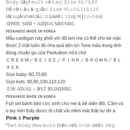
𝙱𝚘𝚍𝚢 𝚍â𝚢/ 𝚜𝚞𝚒𝚝 𝚌ó 𝚝𝚊𝚢: 𝚂𝚒𝚣𝚎 𝟼𝟶,𝟽𝟶,𝟾𝟶
𝙱ộ 𝚛ờ𝚒 á𝚘 & 𝚚𝚞ầ𝚗: 𝚂𝚒𝚣𝚎 𝟿𝟶,𝟷𝟶𝟶,𝟷𝟷𝟶,𝟷𝟸𝟶
𝙼ũ 𝚗𝚐ắ𝚗/𝚗ơ/𝚍à𝚒: 𝚂 (𝚍ướ𝚒 𝟷𝟸𝚖), 𝙼 (𝟷𝟸~𝟸𝟺𝚖)
𝕆𝕄𝕀𝔾 𝕊𝕆𝕆 ~ 𝔸𝔻𝕀𝔾𝔸 𝕊𝕆𝔾𝕊𝕆𝔾
ᴘᴇᴇᴋᴀʙᴏᴏ ᴍᴀᴅᴇ ɪɴ ᴋᴏʀᴇᴀ
Mẫu cardigan này phối với đồ bơi mẹ có thể cho bé mặc
được 2 mặt luôn đó nha quá tiện lợi Tone màu trung tính
đúng chuẩn gu của Peekaboo nữa chứ
ＣＲＥＡＭ／ＢＥＩＧＥ／ＰＩＮＫ／ＢＲＯＷＮ／ＢＬ
ＡＣＫ
Size baby: 60,70,80
Size kids: 90,80,100,110,120
𝔼𝕎 𝔸𝕀𝕍𝔸𝕃 – 𝔹𝕊𝕋 𝔹𝕃𝕆𝕆𝕄𝕀𝔾
ᴘᴇᴇᴋᴀʙᴏᴏ ᴍᴀᴅᴇ ɪɴ ᴋᴏʀᴇᴀ
Full set bánh bèo cực xinh cho mẹ & bé diện đôi. Cầm và
o tay mới thấy được rõ chất vải mềm mát thật sự đó ạ
𝗣𝗶𝗻𝗸 & 𝗣𝘂𝗿𝗽𝗹𝗲
*𝚂𝚎𝚝 𝚋𝚘𝚍𝚢 𝙽𝚎𝚠 𝚋𝚘𝚛𝚗 (𝚔è𝚖 𝚗ơ): 𝟶~𝟹𝚖 𝚍ướ𝚒 𝟼𝚔𝚐