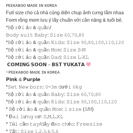
ᴘᴇᴇᴋᴀʙᴏᴏ ᴍᴀᴅᴇ ɪɴ ᴋᴏʀᴇᴀ
Full size cho cả nhà cùng diện chụp ảnh cưng lắm nhaa
Form rộng mom lưu ý lấy chuẩn với cân nặng & tuổi bé.
*𝙱ộ 𝚛ờ𝚒 á𝚘 & 𝚚𝚞ầ𝚗/
𝙱𝚘𝚍𝚢 𝚜𝚞𝚒𝚝 𝙱𝚊𝚋𝚢: 𝚂𝚒𝚣𝚎 𝟼𝟶,𝟽𝟶,𝟾𝟶
*𝙱ộ 𝚛ờ𝚒 á𝚘 & 𝚚𝚞ầ𝚗 𝙺𝚒𝚍𝚜: 𝚂𝚒𝚣𝚎 𝟿𝟶,𝟾𝟶,𝟷𝟶𝟶,𝟷𝟷𝟶,𝟷𝟸𝟶
*𝙱ộ 𝚛ờ𝚒 á𝚘 & 𝚚𝚞ầ𝚗 𝙼𝚘𝚖: 𝚂𝚒𝚣𝚎 𝚂-𝙼
*𝙱ộ 𝚛ờ𝚒 á𝚘 & 𝚚𝚞ầ𝚗 𝙳𝚊𝚍: 𝚂𝚒𝚣𝚎 𝙻-𝚇𝙻
𝗖𝗢𝗠𝗜𝗡𝗚 𝗦𝗢𝗢𝗡 – 𝗕𝗦𝗧 𝗬𝗨𝗞𝗔𝗧𝗔
~ᴘᴇᴇᴋᴀʙᴏᴏ ᴍᴀᴅᴇ ɪɴ ᴋᴏʀᴇᴀ
𝗣𝗶𝗻𝗸 & 𝗣𝘂𝗿𝗽𝗹𝗲
*𝚂𝚎𝚝 𝙽𝚎𝚠 𝚋𝚘𝚛𝚗: 𝟶~𝟹𝚖 𝚍ướ𝚒 𝟼𝚔𝚐
*𝙱ộ 𝚛ờ𝚒 á𝚘 & 𝚚𝚞ầ𝚗 𝙱𝚊𝚋𝚢: 𝚂𝚒𝚣𝚎 𝟼𝟶,𝟽𝟶,𝟾𝟶
*𝙱ộ 𝚛ờ𝚒 á𝚘 & 𝚚𝚞ầ𝚗 𝙺𝚒𝚍𝚜: 𝚂𝚒𝚣𝚎 𝟿𝟶,𝟷𝟶𝟶,𝟷𝟷𝟶,𝟷𝟸𝟶
* 𝙱ộ 𝚛ờ𝚒 á𝚘 & 𝚚𝚞ầ𝚗 𝙼𝚘𝚖: 𝟷 𝚜𝚒𝚣𝚎 (𝚂/𝙼)
* Đ𝚊𝚒 𝚕ư𝚗𝚐 𝚗ơ: 𝚂,𝙼,𝙻,𝚇𝙻
* 𝚃ú𝚒 𝚌ầ𝚖 𝚝𝚊𝚢/𝚍â𝚢 đ𝚎𝚘 𝚌𝚑é𝚘: 𝙵𝚛𝚎𝚎𝚜𝚒𝚣𝚎
* 𝚃ấ𝚝: 𝚂𝚒𝚣𝚎 𝟷,𝟸,𝟹,𝟺,𝟻,𝟼