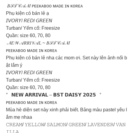
𝐵𝒮𝒯 𝒞𝒜𝒩𝐼 ᴘᴇᴇᴋᴀʙᴏᴏ ᴍᴀᴅᴇ ɪɴ ᴋᴏʀᴇᴀ
Phụ kiện có bán lẻ ạ
𝘐𝘝𝘖𝘙𝘠/ 𝘙𝘌𝘋/ 𝘎𝘙𝘌𝘌𝘕
Turban/ Yếm cổ: Freesize
Quần: size 60, 70, 80
𝒩𝐸𝒲 𝒜𝑅𝑅𝐼𝒱𝒜𝐿 ~ 𝐵𝒮𝒯 𝒞𝒜𝒩𝐼
ᴘᴇᴇᴋᴀʙᴏᴏ ᴍᴀᴅᴇ ɪɴ ᴋᴏʀᴇᴀ
Phụ kiện có bán lẻ nha các mom ơi. Set này lên ảnh nổi b
ật lắm ý
𝘐𝘝𝘖𝘙𝘠/ 𝘙𝘌𝘋/ 𝘎𝘙𝘌𝘌𝘕
Turban/ Yếm cổ: Freesize
Quần: size 60, 70, 80
° 𝗡𝗘𝗪 𝗔𝗥𝗥𝗜𝗩𝗔𝗟 – 𝗕𝗦𝗧 𝗗𝗔𝗜𝗦𝗬 𝟮𝟬𝟮𝟱 °
ᴘᴇᴇᴋᴀʙᴏᴏ ᴍᴀᴅᴇ ɪɴ ᴋᴏʀᴇᴀ
Mùa hè diện set này xinh phải biết. Bảng màu pastel yêu l
ắm mẹ nhaa
𝙲𝚁𝙴𝙰𝙼/ 𝚈𝙴𝙻𝙻𝙾𝚆/ 𝚂𝙰𝙻𝙼𝙾𝙽/ 𝙶𝚁𝙴𝙴𝙽/ 𝙻𝙰𝚅𝙴𝙽𝙳𝙴𝚁/ 𝚅𝙰𝙽
𝙸𝙻𝙻𝙰