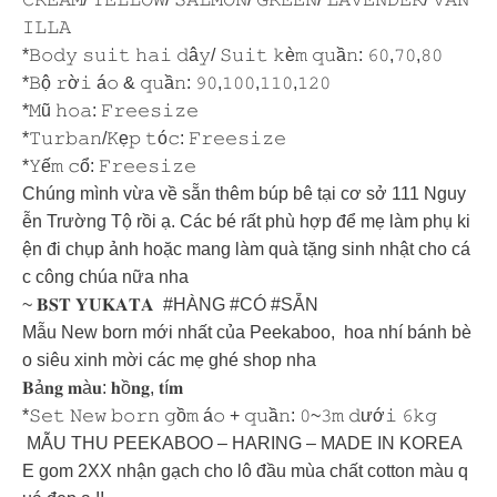
𝙸𝙻𝙻𝙰
*𝙱𝚘𝚍𝚢 𝚜𝚞𝚒𝚝 𝚑𝚊𝚒 𝚍â𝚢/ 𝚂𝚞𝚒𝚝 𝚔è𝚖 𝚚𝚞ầ𝚗: 𝟼𝟶,𝟽𝟶,𝟾𝟶
*𝙱ộ 𝚛ờ𝚒 á𝚘 & 𝚚𝚞ầ𝚗: 𝟿𝟶,𝟷𝟶𝟶,𝟷𝟷𝟶,𝟷𝟸𝟶
*𝙼ũ 𝚑𝚘𝚊: 𝙵𝚛𝚎𝚎𝚜𝚒𝚣𝚎
*𝚃𝚞𝚛𝚋𝚊𝚗/𝙺ẹ𝚙 𝚝ó𝚌: 𝙵𝚛𝚎𝚎𝚜𝚒𝚣𝚎
*𝚈ế𝚖 𝚌ổ: 𝙵𝚛𝚎𝚎𝚜𝚒𝚣𝚎
Chúng mình vừa về sẵn thêm búp bê tại cơ sở 111 Nguy
ễn Trường Tộ rồi ạ. Các bé rất phù hợp để mẹ làm phụ ki
ện đi chụp ảnh hoặc mang làm quà tặng sinh nhật cho cá
c công chúa nữa nha
~ 𝐁𝐒𝐓 𝐘𝐔𝐊𝐀𝐓𝐀 #HÀNG #CÓ #SẴN
Mẫu New born mới nhất của Peekaboo, hoa nhí bánh bè
o siêu xinh mời các mẹ ghé shop nha
𝐁ả𝐧𝐠 𝐦à𝐮: 𝐡ồ𝐧𝐠, 𝐭í𝐦
*𝚂𝚎𝚝 𝙽𝚎𝚠 𝚋𝚘𝚛𝚗 𝚐ồ𝚖 á𝚘 + 𝚚𝚞ầ𝚗: 𝟶~𝟹𝚖 𝚍ướ𝚒 𝟼𝚔𝚐
MẪU THU PEEKABOO – HARING – MADE IN KOREA
E gom 2XX nhận gạch cho lô đầu mùa chất cotton màu q