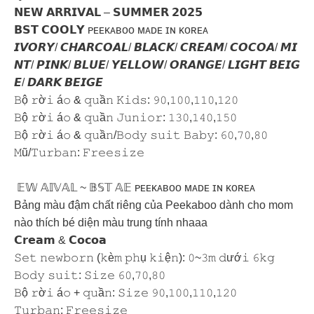
𝗡𝗘𝗪 𝗔𝗥𝗥𝗜𝗩𝗔𝗟 – 𝗦𝗨𝗠𝗠𝗘𝗥 𝟮𝟬𝟮𝟱
️𝗕𝗦𝗧 𝗖𝗢𝗢𝗟𝗬️ ᴘᴇᴇᴋᴀʙᴏᴏ ᴍᴀᴅᴇ ɪɴ ᴋᴏʀᴇᴀ
𝙄𝙑𝙊𝙍𝙔/ 𝘾𝙃𝘼𝙍𝘾𝙊𝘼𝙇/ 𝘽𝙇𝘼𝘾𝙆/ 𝘾𝙍𝙀𝘼𝙈/ 𝘾𝙊𝘾𝙊𝘼/ 𝙈𝙄
𝙉𝙏/ 𝙋𝙄𝙉𝙆/ 𝘽𝙇𝙐𝙀/ 𝙔𝙀𝙇𝙇𝙊𝙒/ 𝙊𝙍𝘼𝙉𝙂𝙀/ 𝙇𝙄𝙂𝙃𝙏 𝘽𝙀𝙄𝙂
𝙀/ 𝘿𝘼𝙍𝙆 𝘽𝙀𝙄𝙂𝙀
𝙱ộ 𝚛ờ𝚒 á𝚘 & 𝚚𝚞ầ𝚗 𝙺𝚒𝚍𝚜: 𝟿𝟶,𝟷𝟶𝟶,𝟷𝟷𝟶,𝟷𝟸𝟶
𝙱ộ 𝚛ờ𝚒 á𝚘 & 𝚚𝚞ầ𝚗 𝙹𝚞𝚗𝚒𝚘𝚛: 𝟷𝟹𝟶,𝟷𝟺𝟶,𝟷𝟻𝟶
𝙱ộ 𝚛ờ𝚒 á𝚘 & 𝚚𝚞ầ𝚗/𝙱𝚘𝚍𝚢 𝚜𝚞𝚒𝚝 𝙱𝚊𝚋𝚢: 𝟼𝟶,𝟽𝟶,𝟾𝟶
𝙼ũ/𝚃𝚞𝚛𝚋𝚊𝚗: 𝙵𝚛𝚎𝚎𝚜𝚒𝚣𝚎
𝔼𝕎 𝔸𝕀𝕍𝔸𝕃 ~ 𝔹𝕊𝕋 𝔸𝔼 ᴘᴇᴇᴋᴀʙᴏᴏ ᴍᴀᴅᴇ ɪɴ ᴋᴏʀᴇᴀ
Bảng màu đậm chất riêng của Peekaboo dành cho mom
nào thích bé diện màu trung tính nhaaa
𝗖𝗿𝗲𝗮𝗺 & 𝗖𝗼𝗰𝗼𝗮
𝚂𝚎𝚝 𝚗𝚎𝚠𝚋𝚘𝚛𝚗 (𝚔è𝚖 𝚙𝚑ụ 𝚔𝚒ệ𝚗): 𝟶~𝟹𝚖 𝚍ướ𝚒 𝟼𝚔𝚐
𝙱𝚘𝚍𝚢 𝚜𝚞𝚒𝚝: 𝚂𝚒𝚣𝚎 𝟼𝟶,𝟽𝟶,𝟾𝟶
𝙱ộ 𝚛ờ𝚒 á𝚘 + 𝚚𝚞ầ𝚗: 𝚂𝚒𝚣𝚎 𝟿𝟶,𝟷𝟶𝟶,𝟷𝟷𝟶,𝟷𝟸𝟶
𝚃𝚞𝚛𝚋𝚊𝚗: 𝙵𝚛𝚎𝚎𝚜𝚒𝚣𝚎