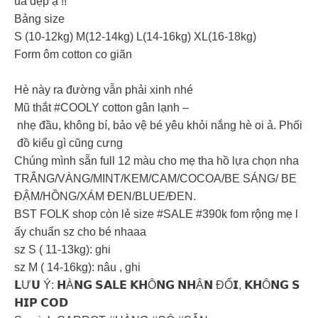
uá đẹp ạ !!
Bảng size
S (10-12kg) M(12-14kg) L(14-16kg) XL(16-18kg)
Form ôm cotton co giãn
Hè này ra đường vẫn phải xinh nhé
Mũ thắt #COOLY cotton gân lạnh –
nhẹ đầu, không bí, bảo vệ bé yêu khỏi nắng hè oi ả. Phối
đồ kiểu gì cũng cưng
Chúng mình sẵn full 12 màu cho mẹ tha hồ lựa chọn nha
TRẮNG/VÀNG/MINT/KEM/CAM/COCOA/BE SÁNG/ BE
ĐẬM/HỒNG/XÁM ĐEN/BLUE/ĐEN.
BST FOLK shop còn lẻ size #SALE #390k fom rộng mẹ l
ấy chuẩn sz cho bé nhaaa
sz S ( 11-13kg): ghi
sz M ( 14-16kg): nâu , ghi
𝗟Ư𝗨 Ý: 𝗛À𝗡𝗚 𝗦𝗔𝗟𝗘 𝗞𝗛Ô𝗡𝗚 𝗡𝗛Ậ𝗡 ĐỔ𝗜, 𝗞𝗛Ô𝗡𝗚 𝗦
𝗛𝗜𝗣 𝗖𝗢𝗗