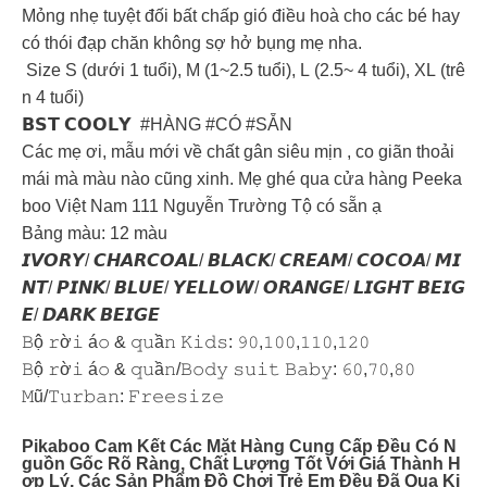
Mỏng nhẹ tuyệt đối bất chấp gió điều hoà cho các bé hay
có thói đạp chăn không sợ hở bụng mẹ nha.
Size S (dưới 1 tuổi), M (1~2.5 tuổi), L (2.5~ 4 tuổi), XL (trê
n 4 tuổi)
𝗕𝗦𝗧 𝗖𝗢𝗢𝗟𝗬 #HÀNG #CÓ #SẴN
Các mẹ ơi, mẫu mới về chất gân siêu mịn , co giãn thoải
mái mà màu nào cũng xinh. Mẹ ghé qua cửa hàng Peeka
boo Việt Nam 111 Nguyễn Trường Tộ có sẵn ạ
Bảng màu: 12 màu
𝙄𝙑𝙊𝙍𝙔/ 𝘾𝙃𝘼𝙍𝘾𝙊𝘼𝙇/ 𝘽𝙇𝘼𝘾𝙆/ 𝘾𝙍𝙀𝘼𝙈/ 𝘾𝙊𝘾𝙊𝘼/ 𝙈𝙄
𝙉𝙏/ 𝙋𝙄𝙉𝙆/ 𝘽𝙇𝙐𝙀/ 𝙔𝙀𝙇𝙇𝙊𝙒/ 𝙊𝙍𝘼𝙉𝙂𝙀/ 𝙇𝙄𝙂𝙃𝙏 𝘽𝙀𝙄𝙂
𝙀/ 𝘿𝘼𝙍𝙆 𝘽𝙀𝙄𝙂𝙀
𝙱ộ 𝚛ờ𝚒 á𝚘 & 𝚚𝚞ầ𝚗 𝙺𝚒𝚍𝚜: 𝟿𝟶,𝟷𝟶𝟶,𝟷𝟷𝟶,𝟷𝟸𝟶
𝙱ộ 𝚛ờ𝚒 á𝚘 & 𝚚𝚞ầ𝚗/𝙱𝚘𝚍𝚢 𝚜𝚞𝚒𝚝 𝙱𝚊𝚋𝚢: 𝟼𝟶,𝟽𝟶,𝟾𝟶
𝙼ũ/𝚃𝚞𝚛𝚋𝚊𝚗: 𝙵𝚛𝚎𝚎𝚜𝚒𝚣𝚎
Pikaboo Cam Kết Các Mặt Hàng Cung Cấp Đều Có N
Guồn Gốc Rõ Ràng, Chất Lượng Tốt Với Giá Thành H
Ợp Lý, Các Sản Phẩm Đồ Chơi Trẻ Em Đều Đã Qua Ki