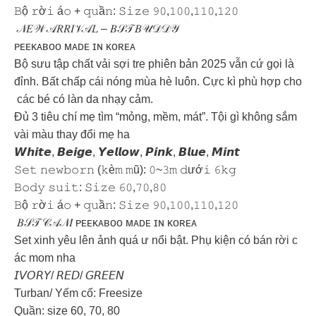
𝙱ộ 𝚛ờ𝚒 á𝚘 + 𝚚𝚞ầ𝚗: 𝚂𝚒𝚣𝚎 𝟿𝟶,𝟷𝟶𝟶,𝟷𝟷𝟶,𝟷𝟸𝟶
𝒩𝐸𝒲 𝒜𝑅𝑅𝐼𝒱𝒜𝐿 – 𝐵𝒮𝒯 𝐵𝒰𝒟𝒟𝒴
ᴘᴇᴇᴋᴀʙᴏᴏ ᴍᴀᴅᴇ ɪɴ ᴋᴏʀᴇᴀ
Bộ sưu tập chất vải sợi tre phiên bản 2025 vẫn cứ gọi là
đỉnh. Bất chấp cái nóng mùa hè luôn. Cực kì phù hợp cho
các bé có làn da nhạy cảm.
Đủ 3 tiêu chí mẹ tìm “mỏng, mềm, mát”. Tội gì không sắm
vài màu thay đổi mẹ ha
𝙒𝙝𝙞𝙩𝙚, 𝘽𝙚𝙞𝙜𝙚, 𝙔𝙚𝙡𝙡𝙤𝙬, 𝙋𝙞𝙣𝙠, 𝘽𝙡𝙪𝙚, 𝙈𝙞𝙣𝙩
𝚂𝚎𝚝 𝚗𝚎𝚠𝚋𝚘𝚛𝚗 (𝚔è𝚖 𝚖ũ): 𝟶~𝟹𝚖 𝚍ướ𝚒 𝟼𝚔𝚐
𝙱𝚘𝚍𝚢 𝚜𝚞𝚒𝚝: 𝚂𝚒𝚣𝚎 𝟼𝟶,𝟽𝟶,𝟾𝟶
𝙱ộ 𝚛ờ𝚒 á𝚘 + 𝚚𝚞ầ𝚗: 𝚂𝚒𝚣𝚎 𝟿𝟶,𝟷𝟶𝟶,𝟷𝟷𝟶,𝟷𝟸𝟶
𝐵𝒮𝒯 𝒞𝒜𝒩𝐼 ᴘᴇᴇᴋᴀʙᴏᴏ ᴍᴀᴅᴇ ɪɴ ᴋᴏʀᴇᴀ
Set xinh yêu lên ảnh quá ư nổi bật. Phụ kiện có bán rời c
ác mom nha
𝘐𝘝𝘖𝘙𝘠/ 𝘙𝘌𝘋/ 𝘎𝘙𝘌𝘌𝘕
Turban/ Yếm cổ: Freesize
Quần: size 60, 70, 80