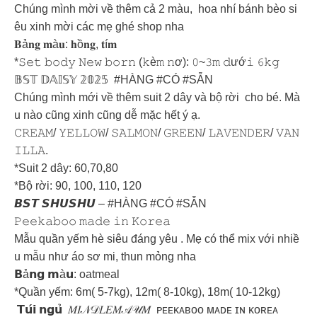
Chúng mình mời về thêm cả 2 màu, hoa nhí bánh bèo si
êu xinh mời các mẹ ghé shop nha
𝐁ả𝐧𝐠 𝐦à𝐮: 𝐡ồ𝐧𝐠, 𝐭í𝐦
*𝚂𝚎𝚝 𝚋𝚘𝚍𝚢 𝙽𝚎𝚠 𝚋𝚘𝚛𝚗 (𝚔è𝚖 𝚗ơ): 𝟶~𝟹𝚖 𝚍ướ𝚒 𝟼𝚔𝚐
𝔹𝕊𝕋 𝔻𝔸𝕀𝕊𝕐 𝟚𝟘𝟚𝟝 #HÀNG #CÓ #SẴN
Chúng mình mới về thêm suit 2 dây và bộ rời cho bé. Mà
u nào cũng xinh cũng dễ mặc hết ý ạ.
𝙲𝚁𝙴𝙰𝙼/ 𝚈𝙴𝙻𝙻𝙾𝚆/ 𝚂𝙰𝙻𝙼𝙾𝙽/ 𝙶𝚁𝙴𝙴𝙽/ 𝙻𝙰𝚅𝙴𝙽𝙳𝙴𝚁/ 𝚅𝙰𝙽
𝙸𝙻𝙻𝙰.
*Suit 2 dây: 60,70,80
*Bộ rời: 90, 100, 110, 120
𝘽𝙎𝙏 𝙎𝙃𝙐𝙎𝙃𝙐 – #HÀNG #CÓ #SẴN
𝙿𝚎𝚎𝚔𝚊𝚋𝚘𝚘 𝚖𝚊𝚍𝚎 𝚒𝚗 𝙺𝚘𝚛𝚎𝚊
Mẫu quần yếm hè siêu đáng yêu . Mẹ có thể mix với nhiề
u mẫu như áo sơ mi, thun mỏng nha
𝗕ả𝗻𝗴 𝗺à𝘂: oatmeal
*Quần yếm: 6m( 5-7kg), 12m( 8-10kg), 18m( 10-12kg)
𝗧𝘂́𝗶 𝗻𝗴𝘂̉ 𝑀𝐼𝒩𝒟𝐿𝐸𝑀𝒜𝒰𝑀 ᴘᴇᴇᴋᴀʙᴏᴏ ᴍᴀᴅᴇ ɪɴ ᴋᴏʀᴇᴀ