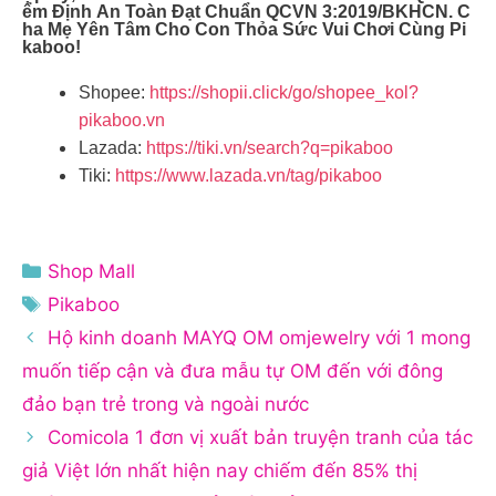
Ểm Định An Toàn Đạt Chuẩn QCVN 3:2019/BKHCN. C
Ha Mẹ Yên Tâm Cho Con Thỏa Sức Vui Chơi Cùng Pi
Kaboo!
Shopee:
https://shopii.click/go/shopee_kol?
pikaboo.vn
Lazada:
https://tiki.vn/search?q=pikaboo
Tiki:
https://www.lazada.vn/tag/pikaboo
Danh
Shop Mall
mục
Thẻ
Pikaboo
Hộ kinh doanh MAYQ OM omjewelry với 1 mong
muốn tiếp cận và đưa mẫu tự OM đến với đông
đảo bạn trẻ trong và ngoài nước
Comicola 1 đơn vị xuất bản truyện tranh của tác
giả Việt lớn nhất hiện nay chiếm đến 85% thị