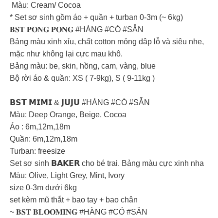
Màu: Cream/ Cocoa
* Set sơ sinh gồm áo + quần + turban 0-3m (~ 6kg)
𝐁𝐒𝐓 𝐏𝐎𝐍𝐆 𝐏𝐎𝐍𝐆 #HÀNG #CÓ #SẴN
Bảng màu xinh xỉu, chất cotton mỏng dập lỗ và siêu nhẹ,
mặc như không lại cực mau khô.
Bảng màu: be, skin, hồng, cam, vàng, blue
Bộ rời áo & quần: XS ( 7-9kg), S ( 9-11kg )
𝗕𝗦𝗧 𝗠𝗜𝗠𝗜 & 𝗝𝗨𝗝𝗨 #HÀNG #CÓ #SẴN
Màu: Deep Orange, Beige, Cocoa
Áo : 6m,12m,18m
Quần: 6m,12m,18m
Turban: freesize
Set sơ sinh 𝗕𝗔𝗞𝗘𝗥 cho bé trai. Bảng màu cực xinh nha
Màu: Olive, Light Grey, Mint, Ivory
size 0-3m dưới 6kg
set kèm mũ thắt + bao tay + bao chân
~ 𝐁𝐒𝐓 𝐁𝐋𝐎𝐎𝐌𝐈𝐍𝐆 #HÀNG #CÓ #SẴN