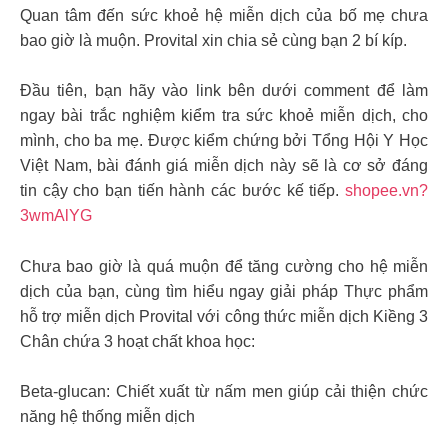
Quan tâm đến sức khoẻ hệ miễn dịch của bố mẹ chưa
bao giờ là muộn. Provital xin chia sẻ cùng bạn 2 bí kíp.
Đầu tiên, bạn hãy vào link bên dưới comment để làm
ngay bài trắc nghiệm kiểm tra sức khoẻ miễn dịch, cho
mình, cho ba mẹ. Được kiểm chứng bởi Tổng Hội Y Học
Việt Nam, bài đánh giá miễn dịch này sẽ là cơ sở đáng
tin cậy cho bạn tiến hành các bước kế tiếp.
shopee.vn?
3wmAlYG
Chưa bao giờ là quá muộn để tăng cường cho hệ miễn
dịch của bạn, cùng tìm hiểu ngay giải pháp Thực phẩm
hỗ trợ miễn dịch Provital với công thức miễn dịch Kiềng 3
Chân chứa 3 hoạt chất khoa học:
Beta-glucan: Chiết xuất từ nấm men giúp cải thiện chức
năng hệ thống miễn dịch