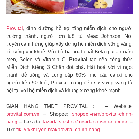
Provital
, dinh dưỡng hỗ trợ tăng miễn dịch cho người
trưởng thành, người lớn tuổi từ Mead Johnson. Nơi
truyền cảm hứng giúp xây dựng hệ miễn dịch vững vàng,
lối sống vui khoẻ. Với bộ ba hoạt chất Beta-glucan nấm
men, Selen và Vitamin C,
Provital
tạo nên công thức
Miễn Dịch Kiềng 3 Chân đột phá. Hài hoà với vị ngọt
thanh dễ uống và cung cấp 60% nhu cầu canxi cho
người trên 50 tuổi, Provital mang đến sự vững vàng từ
nội tại với hệ miễn dịch và khung xương khoẻ mạnh.
GIAN HÀNG TMĐT PROVITAL : – Website:
provital.com.vn
– Shopee:
shopee.vn/m/provital-chinh-
hang
– Lazada:
lazada.vn/shop/mead-johnson-nutrition
–
Tiki:
tiki.vn/khuyen-mai/provital-chinh-hang