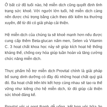
Ở bất cứ độ tuổi nào, hệ miễn dịch cũng quyết định tình
trạng sức khoẻ. Với người lớn tuổi, hệ miễn dịch càng
nên được chú trọng bằng cách theo dõi kiểm tra thường
xuyên, để từ đó có giải pháp cải thiện.
Hệ miễn dịch của chúng ta sẽ khoẻ mạnh hơn nếu được
cung cấp thêm Beta-glucan nấm men, Selen và Vitamin
C. 3 hoạt chất khoa học này sẽ giúp kích hoạt hệ thống
kháng thể, chống oxy hóa giúp tuần hoàn và tăng cường
chức năng miễn dịch.
Thực phẩm hỗ trợ miễn dịch Provital chính là giải pháp
bổ sung dinh dưỡng có đầy đủ những hoạt chất quý giá
đó. Ba hoạt chất trên khi kết hợp cùng nhau sẽ tạo ra thế
vững như kiềng cho hệ miễn dịch, từ đó giúp cải thiện
sức khoẻ đáng kể.
Provital với vị ngọt thanh dễ uống, kết hợp với bữa ăn