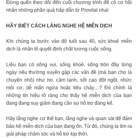
Đừng quên theo dõi đến cuối chương trình để có cơ hội
nhận những phần quà hấp dẫn từ Provital nha!
HÃY BIẾT CÁCH LẮNG NGHE HỆ MIỄN DỊCH
Khi chúng ta bước vào độ tuổi sau 40, sức khoẻ miễn
dịch là nhân tố quyết định chất lượng cuộc sống.
Liệu bạn có sống vui, sống khoẻ, sống tròn đầy từng
ngày nếu thường xuyên gặp các vấn đề (mà bạn cho là
chuyện nhỏ) như ho, cảm lạnh, sốt cao đột ngột, nhức
mỏi cơ, dễ mẩn ngứa hoặc tiêu chảy…? Đó chính là
những tín hiệu rõ ràng cho thấy hệ miễn dịch của bạn
đang đang suy giảm đang cần sự hỗ trợ đáng kể.
Hãy lắng nghe cơ thể bạn, lắng nghe và quan sát để đảm
bảo hệ miễn dịch của bạn đang ổn. Từ đó, chúng ta tìm ra
giải pháp chăm sóc và hỗ trợ kịp thời.