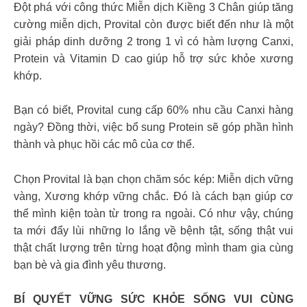
️Đột phá với công thức Miễn dịch Kiềng 3 Chân giúp tăng
cường miễn dịch, Provital còn được biết đến như là một
giải pháp dinh dưỡng 2 trong 1 vì có hàm lượng Canxi,
Protein và Vitamin D cao giúp hỗ trợ sức khỏe xương
khớp.
️Bạn có biết, Provital cung cấp 60% nhu cầu Canxi hàng
ngày? Đồng thời, việc bổ sung Protein sẽ góp phần hình
thành và phục hồi các mô của cơ thể.
Chọn Provital là bạn chọn chăm sóc kép: Miễn dịch vững
vàng, Xương khớp vững chắc. Đó là cách bạn giúp cơ
thể mình kiện toàn từ trong ra ngoài. Có như vậy, chúng
ta mới đẩy lùi những lo lắng về bệnh tật, sống thật vui
thật chất lượng trên từng hoạt động mình tham gia cùng
bạn bè và gia đình yêu thương.
BÍ QUYẾT VỮNG SỨC KHỎE SỐNG VUI CÙNG