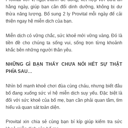
hằng ngày, giúp bạn cân đối dinh dưỡng, không bị dư
thừa năng lượng. Bổ sung 2 ly Provital mỗi ngày để cải
thiện ngay hệ miễn dịch của bạn.
Miễn dịch có vững chắc, sức khoẻ mới vững vàng. Đó là
tiền đề cho chúng ta sống vui, sống trọn từng khoảnh
khắc bên những người thân yêu.
NHỮNG GÌ BẠN THẤY CHƯA NÓI HẾT SỰ THẬT
PHÍA SAU…
Nhìn bố mạnh khoẻ chơi đùa cùng cháu, nhưng biết đâu
bố đang xuống sức vì hệ miễn dịch suy yếu. Đặc biệt là
đối với sức khoẻ của bố mẹ, bạn cần phải quan tâm, tìm
hiểu và quan sát toàn diện.
Provital xin chia sẻ cùng bạn bí kíp giúp kiểm tra sức