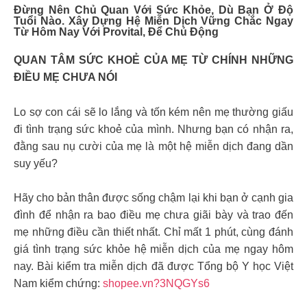
Đừng Nên Chủ Quan Với Sức Khỏe, Dù Bạn Ở Độ
Tuổi Nào. Xây Dựng Hệ Miễn Dịch Vững Chắc Ngay
Từ Hôm Nay Với Provital, Để Chủ Động
QUAN TÂM SỨC KHOẺ CỦA MẸ TỪ CHÍNH NHỮNG
ĐIỀU MẸ CHƯA NÓI
Lo sợ con cái sẽ lo lắng và tốn kém nên mẹ thường giấu
đi tình trạng sức khoẻ của mình. Nhưng bạn có nhận ra,
đằng sau nụ cười của mẹ là một hệ miễn dịch đang dần
suy yếu?
Hãy cho bản thân được sống chậm lại khi bạn ở cạnh gia
đình để nhận ra bao điều mẹ chưa giãi bày và trao đến
mẹ những điều cần thiết nhất. Chỉ mất 1 phút, cùng đánh
giá tình trạng sức khỏe hệ miễn dịch của mẹ ngay hôm
nay. Bài kiểm tra miễn dịch đã được Tổng bộ Y học Việt
Nam kiểm chứng:
shopee.vn?3NQGYs6