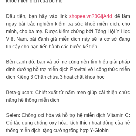
khoẻ miễn dịch của bố mẹ
Đầu tiên, bạn hãy vào link
shopee.vn?3GijA4d
để làm
ngay bài trắc nghiệm kiểm tra sức khoẻ miễn dịch, cho
mình, cho ba mẹ. Được kiểm chứng bởi Tổng Hội Y Học
Việt Nam, bài đánh giá miễn dịch này sẽ là cơ sở đáng
tin cậy cho bạn tiến hành các bước kế tiếp.
Bên cạnh đó, bạn và bố mẹ cũng nên tìm hiểu giải pháp
dinh dưỡng hỗ trợ miễn dịch Provital với công thức miễn
dịch Kiềng 3 Chân chứa 3 hoạt chất khoa học:
Beta-glucan: Chiết xuất từ nấm men giúp cải thiện chức
năng hệ thống miễn dịch
Selen: Chống oxi hóa và hỗ trợ hệ miễn dịch Vitamin C:
Có tác dụng chống oxy hóa, kích thích hoạt động của hệ
thống miễn dịch, tặng cường tổng hợp Y-Globin