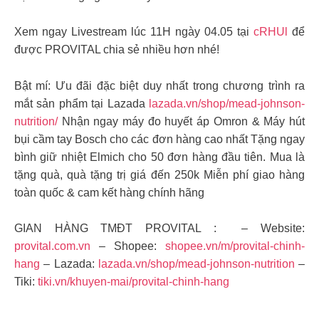
Xem ngay Livestream lúc 11H ngày 04.05 tại
cRHUl
để
được PROVITAL chia sẻ nhiều hơn nhé!
Bật mí: Ưu đãi đặc biệt duy nhất trong chương trình ra
mắt sản phẩm tại Lazada
lazada.vn/shop/mead-johnson-
nutrition/
Nhận ngay máy đo huyết áp Omron & Máy hút
bụi cầm tay Bosch cho các đơn hàng cao nhất Tặng ngay
bình giữ nhiệt Elmich cho 50 đơn hàng đầu tiên. Mua là
tặng quà, quà tặng trị giá đến 250k Miễn phí giao hàng
toàn quốc & cam kết hàng chính hãng
GIAN HÀNG TMĐT PROVITAL : – Website:
provital.com.vn
– Shopee:
shopee.vn/m/provital-chinh-
hang
– Lazada:
lazada.vn/shop/mead-johnson-nutrition
–
Tiki:
tiki.vn/khuyen-mai/provital-chinh-hang