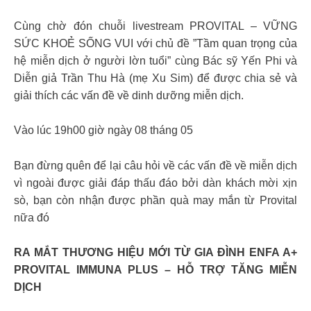
Cùng chờ đón chuỗi livestream PROVITAL – VỮNG
SỨC KHOẺ SỐNG VUI với chủ đề ”Tầm quan trọng của
hệ miễn dịch ở người lờn tuổi” cùng Bác sỹ Yến Phi và
Diễn giả Trần Thu Hà (mẹ Xu Sim) để được chia sẻ và
giải thích các vấn đề về dinh dưỡng miễn dịch.
Vào lúc 19h00 giờ ngày 08 tháng 05
Bạn đừng quên để lại câu hỏi về các vấn đề về miễn dịch
vì ngoài được giải đáp thấu đáo bởi dàn khách mời xịn
sò, bạn còn nhận được phần quà may mắn từ Provital
nữa đó
RA MẮT THƯƠNG HIỆU MỚI TỪ GIA ĐÌNH ENFA A+
PROVITAL IMMUNA PLUS – HỖ TRỢ TĂNG MIỄN
DỊCH