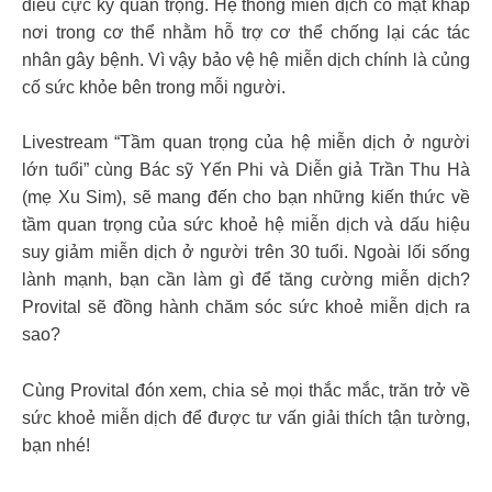
điều cực kỳ quan trọng. Hệ thống miễn dịch có mặt khắp
nơi trong cơ thể nhằm hỗ trợ cơ thể chống lại các tác
nhân gây bệnh. Vì vậy bảo vệ hệ miễn dịch chính là củng
cố sức khỏe bên trong mỗi người.
Livestream “Tầm quan trọng của hệ miễn dịch ở người
lớn tuổi” cùng Bác sỹ Yến Phi và Diễn giả Trần Thu Hà
(mẹ Xu Sim), sẽ mang đến cho bạn những kiến thức về
tầm quan trọng của sức khoẻ hệ miễn dịch và dấu hiệu
suy giảm miễn dịch ở người trên 30 tuổi. Ngoài lối sống
lành mạnh, bạn cần làm gì để tăng cường miễn dịch?
Provital sẽ đồng hành chăm sóc sức khoẻ miễn dịch ra
sao?
Cùng Provital đón xem, chia sẻ mọi thắc mắc, trăn trở về
sức khoẻ miễn dịch để được tư vấn giải thích tận tường,
bạn nhé!