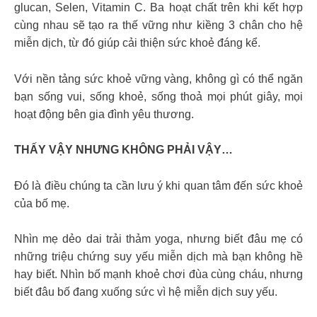
glucan, Selen, Vitamin C. Ba hoạt chất trên khi kết hợp
cùng nhau sẽ tạo ra thế vững như kiềng 3 chân cho hệ
miễn dịch, từ đó giúp cải thiện sức khoẻ đáng kể.
Với nền tảng sức khoẻ vững vàng, không gì có thể ngăn
bạn sống vui, sống khoẻ, sống thoả mọi phút giây, mọi
hoạt động bên gia đình yêu thương.
THẤY VẬY NHƯNG KHÔNG PHẢI VẬY…
Đó là điều chúng ta cần lưu ý khi quan tâm đến sức khoẻ
của bố mẹ.
Nhìn mẹ dẻo dai trải thảm yoga, nhưng biết đâu mẹ có
những triệu chứng suy yếu miễn dịch mà bạn không hề
hay biết. Nhìn bố mạnh khoẻ chơi đùa cùng cháu, nhưng
biết đâu bố đang xuống sức vì hệ miễn dịch suy yếu.