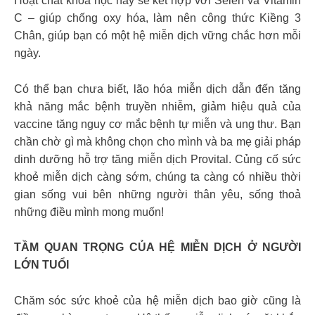
Hoạt chất khoa học này sẽ kết hợp với Selen và Vitamin
C – giúp chống oxy hóa, làm nên công thức Kiềng 3
Chân, giúp bạn có một hệ miễn dịch vững chắc hơn mỗi
ngày.
Có thể bạn chưa biết, lão hóa miễn dịch dẫn đến tăng
khả năng mắc bệnh truyền nhiễm, giảm hiệu quả của
vaccine tăng nguy cơ mắc bệnh tự miễn và ung thư. Bạn
chần chờ gì mà không chọn cho mình và ba mẹ giải pháp
dinh dưỡng hỗ trợ tăng miễn dịch Provital. Củng cố sức
khoẻ miễn dịch càng sớm, chúng ta càng có nhiều thời
gian sống vui bên những người thân yêu, sống thoả
những điều mình mong muốn!
TẦM QUAN TRỌNG CỦA HỆ MIỄN DỊCH Ở NGƯỜI
LỚN TUỔI
Chăm sóc sức khoẻ của hệ miễn dịch bao giờ cũng là