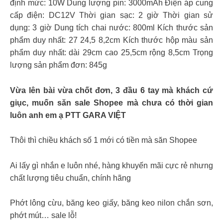
định mức: 10W Dung lượng pin: 3000mAh Điện áp cung
cấp điện: DC12V Thời gian sạc: 2 giờ Thời gian sử
dụng: 3 giờ Dung tích chai nước: 800ml Kích thước sản
phẩm duy nhất: 27 24,5 8,2cm Kích thước hộp màu sản
phẩm duy nhất: dài 29cm cao 25,5cm rộng 8,5cm Trọng
lượng sản phẩm đơn: 845g
Vừa lên bài vừa chốt đơn, 3 đầu 6 tay mà khách cứ
giục, muốn săn sale Shopee mà chưa có thời gian
luôn anh em ạ PTT GARA VIỆT
Thôi thì chiều khách số 1 mới có tiền mà săn Shopee
Ai lấy gì nhắn e luôn nhé, hàng khuyến mãi cực rẻ nhưng
chất lượng tiêu chuẩn, chính hãng
Phớt lông cừu, băng keo giấy, băng keo nilon chắn sơn,
phớt mút… sale lỗ!