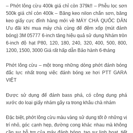
– Phớt lông cừu 400k giá chỉ còn 379k!! – Phễu lọc sơn
500k giá chỉ còn 400k – Băng keo nilon chắn sơn, băng
keo giấy cực đỉnh hàng mới về MÁY CHÀ QUỐC DÂN
Ưu đãi khi mua máy chà cùng đế đệm xốp (mút đánh
bóng) 3M 05777 6-inch tăng hiệu quả sử dụng Nhám tròn
6-inch độ hạt P80, 120, 180, 240, 320, 400, 500, 800,
1200, 1500, 3000 Giá rất hấp dẫn Bảo hành 6-tháng
Phớt lông cừu – một trong những dòng phớt đánh bóng
đắc lực nhất trong việc đánh bóng xe hơi PTT GARA
VIỆT
Được sử dụng để đánh bass phá, có công dụng phá
xước do loại giấy nhám gây ra trong khâu chà nhám
Đặc biệt, phớt lông cừu màu vàng sử dụng tốt ở những vị
trí nhỏ, góc cạnh hẹp, đường cong khác nhau mà không
cần sự hỗ trợ của máy đánh bóng, tạo sự linh hoạt, tiết