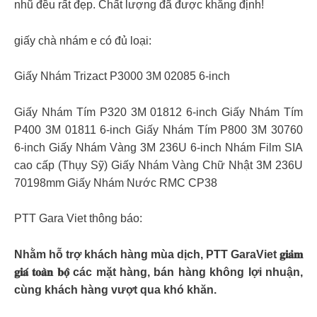
nhũ đều rất đẹp. Chất lượng đã được khẳng định!
giấy chà nhám e có đủ loại:
Giấy Nhám Trizact P3000 3M 02085 6-inch
Giấy Nhám Tím P320 3M 01812 6-inch Giấy Nhám Tím
P400 3M 01811 6-inch Giấy Nhám Tím P800 3M 30760
6-inch Giấy Nhám Vàng 3M 236U 6-inch Nhám Film SIA
cao cấp (Thụy Sỹ) Giấy Nhám Vàng Chữ Nhật 3M 236U
70198mm Giấy Nhám Nước RMC CP38
PTT Gara Viet thông báo:
Nhằm hỗ trợ khách hàng mùa dịch, PTT GaraViet 𝐠𝐢𝐚̉𝐦
𝐠𝐢𝐚́ 𝐭𝐨𝐚̀𝐧 𝐛𝐨̣̂ các mặt hàng, bán hàng không lợi nhuận,
cùng khách hàng vượt qua khó khăn.