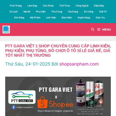
Chuyển
Thời Trang
Làm Đẹp
Sức Khỏe
Thể Thao
Công Nghệ
Điện Máy
đến
Du Lịch
Mẹ Bé
Phụ Kiện
Thú Cưng
Gia Dụng
Ăn Uống
Giải Trí
nội
Đời Sống
Mỹ Phẩm
Linh Kiện
Bảo Hiểm
Ngân Hàng
Dịch Vụ
dung
MENU
PTT GARA VIỆT 1 SHOP CHUYÊN CUNG CẤP LINH KIỆN,
PHỤ KIỆN, PHỤ TÙNG, ĐỒ CHƠI Ô TÔ SỈ LẺ GIÁ RẺ, GIÁ
TỐT NHẤT THỊ TRƯỜNG
Thứ Sáu, 24-01-2025
Bởi
shopsanpham.com