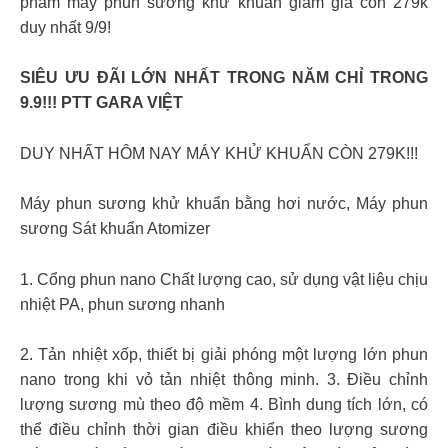
phẩm máy phun sương khử khuẩn giảm giả còn 279k
duy nhất 9/9!
SIÊU ƯU ĐÃI LỚN NHẤT TRONG NĂM CHỈ TRONG
9.9!!! PTT GARA VIỆT
DUY NHẤT HÔM NAY MÁY KHỬ KHUẨN CÒN 279K!!!
Máy phun sương khử khuẩn bằng hơi nước, Máy phun
sương Sát khuẩn Atomizer
1. Cổng phun nano Chất lượng cao, sử dụng vật liệu chịu
nhiệt PA, phun sương nhanh
2. Tản nhiệt xốp, thiết bị giải phóng một lượng lớn phun
nano trong khi vỏ tản nhiệt thông minh. 3. Điều chỉnh
lượng sương mù theo độ mềm 4. Bình dung tích lớn, có
thể điều chỉnh thời gian điều khiển theo lượng sương