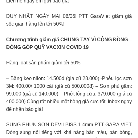
Liên hệ ngay em gửi báo giá
DUY NHẤT NGÀY MAI 06/06! PTT GaraViet giảm giá
sốc gian hàng lên tới 50%!
Chương trình giảm giá CHUNG TAY VÌ CỘNG ĐỒNG –
ĐÓNG GÓP QUỸ VACXIN COVID 19
Hàng loạt sản phẩm giảm tới 50%:
– Băng keo nilon: 14.500đ (giá cũ 28.000) -Phễu lọc sơn
3M: 400.00/ 1000 cái (giá cũ 500.000đ) – Sơn phủ gầm:
99.000 (giá cũ 140.000) – Phớt lông cừu: 379.000 (giá cũ
400.000) Cùng rất nhiều mặt hàng giá cực tốt! Inbox ngay
để nhận báo giá!
SÚNG PHUN SƠN DEVILBISS 1.4mm PTT GARA VIỆT
Dòng súng nổi tiếng với khả năng bắn màu, bắn bóng,