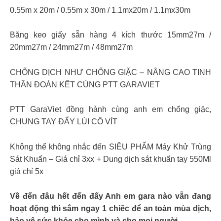
0.55m x 20m / 0.55m x 30m / 1.1mx20m / 1.1mx30m
Băng keo giấy sẵn hàng 4 kích thước 15mm27m /
20mm27m / 24mm27m / 48mm27m
CHỐNG DỊCH NHƯ CHỐNG GIẶC – NÂNG CAO TINH
THẦN ĐOÀN KẾT CÙNG PTT GARAVIET
PTT GaraViet đồng hành cùng anh em chống giặc,
CHUNG TAY ĐẨY LÙI CÔ VÍT
Không thể không nhắc đến SIÊU PHẨM Máy Khử Trùng
Sát Khuẩn – Giá chỉ 3xx + Dung dịch sát khuẩn tay 550Ml
giá chỉ 5x
Về đến đâu hết đến đấy Anh em gara nào vẫn đang
hoạt động thì sắm ngay 1 chiếc để an toàn mùa dịch,
bảo vệ sức khỏe cho mình và cho mọi người