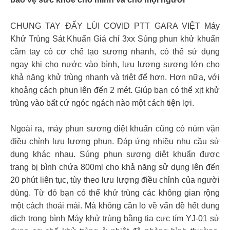
CHUNG TAY ĐẨY LÙI COVID PTT GARA VIỆT Máy
Khử Trùng Sát Khuẩn Giá chỉ 3xx Súng phun khử khuẩn
cầm tay có cơ chế tạo sương nhanh, có thể sử dụng
ngay khi cho nước vào bình, lưu lượng sương lớn cho
khả năng khử trùng nhanh và triệt để hơn. Hơn nữa, với
khoảng cách phun lên đến 2 mét. Giúp bạn có thể xịt khử
trùng vào bất cứ ngóc ngách nào một cách tiện lợi.
Ngoài ra, máy phun sương diệt khuẩn cũng có núm vặn
điều chỉnh lưu lượng phun. Đáp ứng nhiều nhu cầu sử
dụng khác nhau. Súng phun sương diệt khuẩn được
trang bị bình chứa 800ml cho khả năng sử dụng lên đến
20 phút liên tục, tùy theo lưu lượng điều chỉnh của người
dùng. Từ đó bạn có thể khử trùng các không gian rộng
một cách thoải mái. Mà không cần lo về vấn đề hết dung
dịch trong bình Máy khử trùng bằng tia cực tím YJ-01 sử