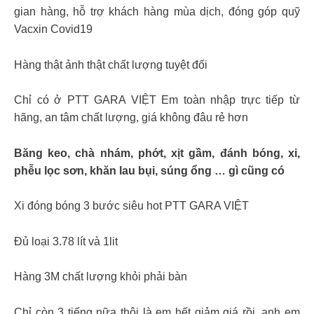
gian hàng, hỗ trợ khách hàng mùa dịch, đóng góp quỹ
Vacxin Covid19
Hàng thật ảnh thật chất lượng tuyệt đối
Chỉ có ở PTT GARA VIỆT Em toàn nhập trực tiếp từ
hãng, an tâm chất lượng, giá không đâu rẻ hơn
Băng keo, chà nhám, phớt, xịt gầm, đánh bóng, xi,
phễu lọc sơn, khăn lau bụi, súng ổng … gì cũng có
Xi đóng bóng 3 bước siêu hot PTT GARA VIỆT
Đủ loại 3.78 lít và 1lit
Hàng 3M chất lượng khỏi phải bàn
Chỉ còn 3 tiếng nữa thôi là em hết giảm giá rồi, anh em