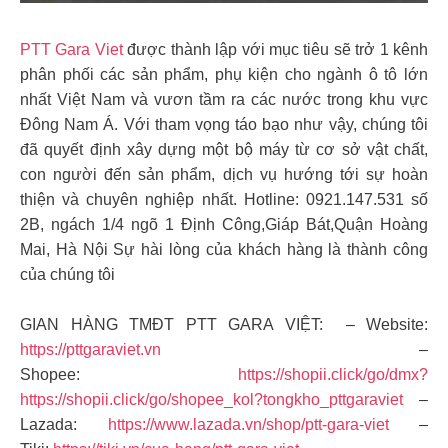
PTT Gara Viet
được thành lập với mục tiêu sẽ trở 1 kênh
phân phối các sản phẩm, phụ kiện cho ngành ô tô lớn
nhất Việt Nam và vươn tầm ra các nước trong khu vực
Đông Nam Á. Với tham vọng táo bạo như vậy, chúng tôi
đã quyết định xây dựng một bộ máy từ cơ sở vật chất,
con người đến sản phẩm, dịch vụ hướng tới sự hoàn
thiện và chuyên nghiệp nhất. Hotline: 0921.147.531 số
2B, ngách 1/4 ngõ 1 Định Công,Giáp Bát,Quận Hoàng
Mai, Hà Nội Sự hài lòng của khách hàng là thành công
của chúng tôi
GIAN HÀNG TMĐT PTT GARA VIỆT: – Website:
https://pttgaraviet.vn
–
Shopee:
https://shopii.click/go/dmx?
https://shopii.click/go/shopee_kol?tongkho_pttgaraviet
–
Lazada:
https://www.lazada.vn/shop/ptt-gara-viet
–