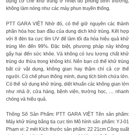
dụng cơ chế khử trùng ở nhiệt độ phòng bình thường,
không làm nóng như các máy phun truyền thống.
PTT GARA VIỆT Nhờ đó, có thể giữ nguyên các thành
phần hóa học ban đầu của dung dịch khử trùng. Kết hợp
với 8 đèn tia cực tím UV để làm tối đa hóa hiệu quả khử
trùng lên đến 99%. Đặc biệt, phương pháp này không
gây hại đến sức khỏe. Và không có lưu lượng chất khử
trùng dư thừa trong không khí. Nên bạn có thể khử trùng
bất cứ vật dụng, không gian hay thậm chí cả cơ thể
người. Có chế phun thông minh, dung tích bình chứa lớn.
Có thể sử dụng khử trùng, diệt khuẩn các không gian lớn
như nhà ở, cửa hàng, bệnh viện, trường học, … nhanh
chóng và hiệu quả.
Thông Số Sản Phẩm: PTT GARA VIỆT Tên sản phẩm:
Máy khử trùng bằng tia cực tím Mô hình sản phẩm: YJ-01
Phạm vi: 2 mét Kích thước sản phẩm: 22 ​​21cm Công suất