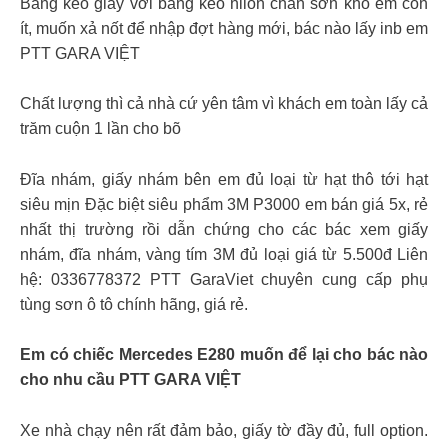
Băng keo giấy với băng keo nilon chắn sơn kho em còn
ít, muốn xả nốt để nhập đợt hàng mới, bác nào lấy inb em
PTT GARA VIỆT
Chất lượng thì cả nhà cứ yên tâm vì khách em toàn lấy cả
trăm cuộn 1 lần cho bõ
Đĩa nhám, giấy nhám bên em đủ loại từ hạt thô tới hạt
siêu mịn Đặc biệt siêu phẩm 3M P3000 em bán giá 5x, rẻ
nhất thị trường rồi dẫn chứng cho các bác xem giấy
nhám, đĩa nhám, vàng tím 3M đủ loại giá từ 5.500đ Liên
hệ: 0336778372 PTT GaraViet chuyên cung cấp phụ
tùng sơn ô tô chính hãng, giá rẻ.
Em có chiếc Mercedes E280 muốn để lại cho bác nào
cho nhu cầu PTT GARA VIỆT
Xe nhà chạy nên rất đảm bảo, giấy tờ đầy đủ, full option.