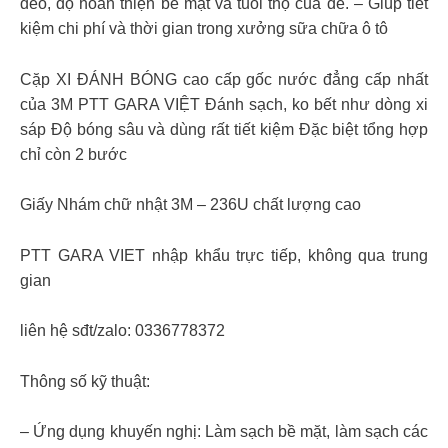
dẻo, độ hoàn thiện bề mặt và tuổi thọ của đế. – Giúp tiết
kiệm chi phí và thời gian trong xưởng sữa chữa ô tô
Cặp XI ĐÁNH BÓNG cao cấp gốc nước đẳng cấp nhất
của 3M PTT GARA VIỆT Đánh sạch, ko bết như dòng xi
sáp Độ bóng sâu và dùng rất tiết kiệm Đặc biệt tổng hợp
chỉ còn 2 bước
Giấy Nhám chữ nhật 3M – 236U chất lượng cao
PTT GARA VIET nhập khẩu trực tiếp, không qua trung
gian
liên hệ sđt/zalo: 0336778372
Thông số kỹ thuật:
– Ứng dụng khuyến nghị: Làm sạch bề mặt, làm sạch các