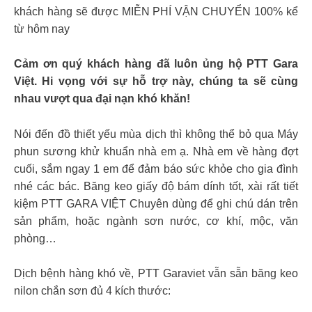
khách hàng sẽ được MIỄN PHÍ VẬN CHUYỂN 100% kể
từ hôm nay
Cảm ơn quý khách hàng đã luôn ủng hộ PTT Gara
Việt. Hi vọng với sự hỗ trợ này, chúng ta sẽ cùng
nhau vượt qua đại nạn khó khăn!
Nói đến đồ thiết yếu mùa dịch thì không thể bỏ qua Máy
phun sương khử khuẩn nhà em ạ. Nhà em về hàng đợt
cuối, sắm ngay 1 em để đảm báo sức khỏe cho gia đình
nhé các bác. Băng keo giấy độ bám dính tốt, xài rất tiết
kiệm PTT GARA VIỆT Chuyên dùng để ghi chú dán trên
sản phẩm, hoặc ngành sơn nước, cơ khí, mộc, văn
phòng…
Dịch bệnh hàng khó về, PTT Garaviet vẫn sẵn băng keo
nilon chắn sơn đủ 4 kích thước: