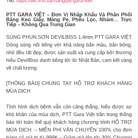
Tiki:
https://tiki.vn/cua-hang/ptt-gara-viet
PTT GARA VIỆT – Đơn Vị Nhập Khẩu Và Phân Phối
Băng Keo Giấy, Màng Pe, Phễu Lọc, Nhám… Trực
Tiếp – Không Qua Trung Gian
SÚNG PHUN SƠN DEVILBISS 1.4mm PTT GARA VIỆT
Dòng súng nổi tiếng với khả năng bắn màu, bắn bóng,
nhũ đều rất đẹp, được sản xuất và cung cấp bởi thương
hiệu DevilBiss danh tiếng tới từ Nhật Bản, cam kết vàng
về chất lượng
[THÔNG BÁO] CHUNG TAY HỖ TRỢ KHÁCH HÀNG
MÙA DỊCH
Tình hình dịch bệnh vẫn còn căng thẳng, hiểu được sự
khó khăn của mùa dịch, PTT Gara Việt trân trọng thông
báo tới toàn thể quý khách hàng chương trình HỖ TRỢ
MÙA DỊCH: – MIỄN PHÍ VẬN CHUYỂN 100% cho đơn
hàng có giá trị từ 999K – Giảm giá lên tới 30% Chương