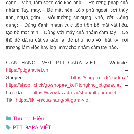
cạnh – viền, làm sạch các khe nhỏ. – Phương pháp chà
nhám: Tay, máy. – Bề mặt nền: Lớp phủ ngoài, sợi thủy
tinh, nhựa, gốm. – Môi trường sử dụng: Khô, ướt. Công
dụng: – Dùng đánh nhám trực tiếp trên bề mặt vật liệu,
tạo bề mặt mịn – Dùng với máy chà nhám cầm tay – Có
thể dễ dàng cắt và gấp lại để phù hợp với bất kỳ môi
trường làm việc hay loại máy chà nhám cầm tay nào.
GIAN HÀNG TMĐT PTT GARA VIỆT: – Website:
https://pttgaraviet.vn
–
Shopee:
https://shopii.click/go/dmx?
https://shopii.click/go/shopee_kol?tongkho_pttgaraviet
–
Lazada:
https://www.lazada.vn/shop/ptt-gara-viet
–
Tiki:
https://tiki.vn/cua-hang/ptt-gara-viet
Danh
Thương Hiệu
mục
Thẻ
PTT GARA VIỆT