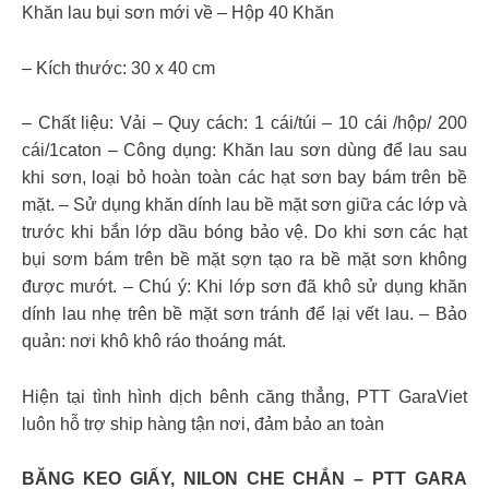
Khăn lau bụi sơn mới về – Hộp 40 Khăn
– Kích thước: 30 x 40 cm
– Chất liệu: Vải – Quy cách: 1 cái/túi – 10 cái /hộp/ 200
cái/1caton – Công dụng: Khăn lau sơn dùng để lau sau
khi sơn, loại bỏ hoàn toàn các hạt sơn bay bám trên bề
mặt. – Sử dụng khăn dính lau bề mặt sơn giữa các lớp và
trước khi bắn lớp dầu bóng bảo vệ. Do khi sơn các hạt
bụi sơm bám trên bề mặt sợn tạo ra bề mặt sơn không
được mướt. – Chú ý: Khi lớp sơn đã khô sử dụng khăn
dính lau nhẹ trên bề mặt sơn tránh để lại vết lau. – Bảo
quản: nơi khô khô ráo thoáng mát.
Hiện tại tình hình dịch bênh căng thẳng, PTT GaraViet
luôn hỗ trợ ship hàng tận nơi, đảm bảo an toàn
BĂNG KEO GIẤY, NILON CHE CHẮN – PTT GARA