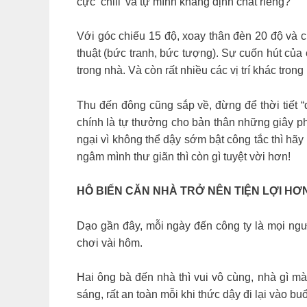
cực ‘chill’ và tự mình khẳng định chất riêng?
Với góc chiếu 15 độ, xoay thân đèn 20 độ và 
thuật (bức tranh, bức tượng). Sự cuốn hút của cá
trong nhà. Và còn rất nhiều các vị trí khác tro
Thu đến đông cũng sắp về, đừng để thời tiết 
chính là tự thưởng cho bản thân những giây ph
ngại vì không thể dậy sớm bật công tắc thì hã
ngâm mình thư giãn thì còn gì tuyệt vời hơn!
HÔ BIẾN CĂN NHÀ TRỞ NÊN TIỆN LỢI HƠ
Dạo gần đây, mỗi ngày đến công ty là mọi ngườ
chơi vài hôm.
Hai ông bà đến nhà thì vui vô cùng, nhà gì mà
sáng, rất an toàn mỗi khi thức dậy đi lại vào bu