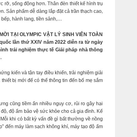
ực rỡ, sống động hơn. Thân đèn thiết kế hình trụ
en. Sản phẩm dễ dàng lắp đặt cả trần thạch cao,
 bếp, hành lang, tiền sảnh,…
ỜI TẠI OLYMPIC VẬT LÝ SINH VIÊN TOÀN
quốc lần thứ XXIV năm 2022 diễn ra từ ngày
ình trải nghiệm thực tế Giải pháp nhà thông
.
ứng kiến và tận tay điều khiển, trải nghiệm giải
thiết bị mới để có thể thông tin đến bố mẹ sắm
 cũng tiềm ẩn nhiều nguy cơ, rủi ro gây hại
 độ, độ ẩm bảo vệ sức khỏe cho cả gia đình. Kể
Mỗi khi có bất kỳ vấn đề gì bất thường về nồng
iệp” đến máy làm sạch không khí, máy tạo độ ẩm