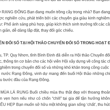
ĐÔNG Bạn đang muốn trồng cây trong nhà? Bạn đang lo lắ
nghiên cứu, phát triển bởi các chuyên gia giàu kinh nghiệm 
: Phổ ánh sáng phù hợp, giúp kích thích sinh trưởng tốt các c
 giản, dễ dàng lắp đặt, thay đổi góc chiếu.
N ĐỔI SỐ TẠI HỘI THẢO CHUYỂN ĐỔI SỐ TRONG HOẠT 
, TP. Quy Nhơn, tỉnh Bình Định đã diễn ra Hội thảo Chuyển đổ
, thông tin cơ bản cho các hội viên Hội xây dựng về công tác 
ghiệm trong chuyển đổi số và những khó khăn trong công cuộc
nước Rạng Đông, vinh dự mang đến buổi Hội thảo những chia 
ựu bước đầu của Rạng Đông.
LÁ RỤNG Buổi chiều mùa thu thật đẹp với thoang thoảng
trọn vẹn hơn nếu như có chốn “chill” tại gia để tận hưởng
P Bạn muốn sở hữu một không gian sống ‘chất’, thu hút m