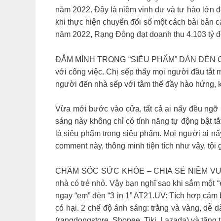
năm 2022. Đây là niềm vinh dự và tự hào lớn 
khi thực hiện chuyển đổi số một cách bài bản c
năm 2022, Rạng Đông đạt doanh thu 4.103 tỷ đ
ĐẮM MÌNH TRONG “SIÊU PHẨM” DÀN ĐÈN CHIẾ
với công việc. Chị sếp thấy mọi người đầu tắt mặ
người đến nhà sếp với tâm thế đầy hào hứng, k
Vừa mới bước vào cửa, tất cả ai nấy đều ngỡ 
sáng này không chỉ có tính năng tự động bật tắ
là siêu phẩm trong siêu phẩm. Mọi người ai n
comment này, thông minh tiện tích như vậy, tội
CHĂM SÓC SỨC KHỎE – CHIA SẺ NIỀM VUI Ô nhi
nhà có trẻ nhỏ. Vậy bạn nghĩ sao khi sắm một “
ngay “em” đèn “3 in 1” AT21.UV: Tích hợp cảm b
có hại. 2 chế độ ánh sáng: trắng và vàng, dễ
(rangdongstore, Shopee, Tiki, Lazada) và tặng