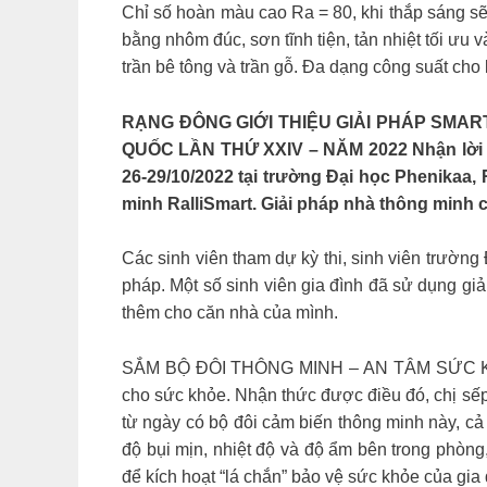
Chỉ số hoàn màu cao Ra = 80, khi thắp sáng sẽ l
bằng nhôm đúc, sơn tĩnh tiện, tản nhiệt tối ưu
trần bê tông và trần gỗ. Đa dạng công suất ch
RẠNG ĐÔNG GIỚI THIỆU GIẢI PHÁP SMART
QUỐC LẦN THỨ XXIV – NĂM 2022 Nhận lời mời
26-29/10/2022 tại trường Đại học Phenikaa,
minh RalliSmart. Giải pháp nhà thông minh
Các sinh viên tham dự kỳ thi, sinh viên trường 
pháp. Một số sinh viên gia đình đã sử dụng gi
thêm cho căn nhà của mình.
SẮM BỘ ĐÔI THÔNG MINH – AN TÂM SỨC KHỎE GI
cho sức khỏe. Nhận thức được điều đó, chị sếp
từ ngày có bộ đôi cảm biến thông minh này, cả
độ bụi mịn, nhiệt độ và độ ẩm bên trong phòng
để kích hoạt “lá chắn” bảo vệ sức khỏe của gia 