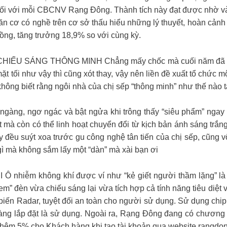
đối với mỗi CBCNV Rạng Đông. Thành tích này đạt được nhờ v
ăn cơ có nghề trên cơ sở thấu hiểu những lý thuyết, hoàn cảnh
ồng, tăng trưởng 18,9% so với cùng kỳ.
U SÁNG THÔNG MINH Chẳng mấy chốc mà cuối năm đã cận kề
t tối như vậy thì cũng xót thay, vậy nên liền đề xuất tổ chức mộ
hông biết rằng ngôi nhà của chị sếp “thông minh” như thế nào 
ngàng, ngơ ngác và bật ngửa khi trông thấy “siêu phẩm” ngay
t mà còn có thể linh hoạt chuyển đổi từ kịch bản ánh sáng trắ
ấy đều suýt xoa trước gu công nghệ tân tiến của chị sếp, cũn
 gì mà không sắm lấy một “dàn” mà xài bạn ơi
ễm không khí được ví như “kẻ giết người thầm lặng” là vấ
em” đèn vừa chiếu sáng lại vừa tích hợp cả tính năng tiêu diệ
iến Radar, tuyệt đối an toàn cho người sử dụng. Sử dụng chip 
 dàng lắp đặt là sử dụng. Ngoài ra, Rạng Đông đang có chương
 thêm 5% cho Khách hàng khi tạo tài khoản qua website rangdon