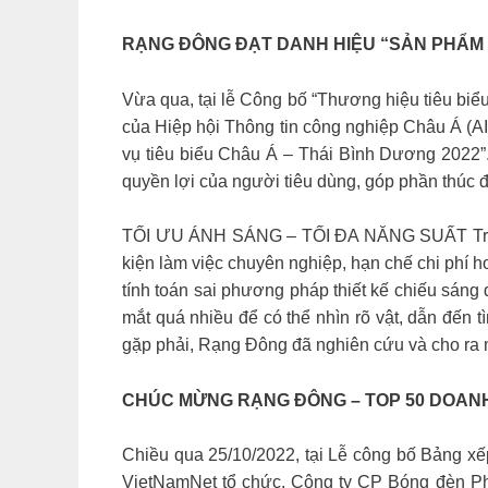
RẠNG ĐÔNG ĐẠT DANH HIỆU “SẢN PHẨM – 
Vừa qua, tại lễ Công bố “Thương hiệu tiêu biểu
của Hiệp hội Thông tin công nghiệp Châu A
vụ tiêu biểu Châu Á – Thái Bình Dương 2022
quyền lợi của người tiêu dùng, góp phần thúc đẩ
TỐI ƯU ÁNH SÁNG – TỐI ĐA NĂNG SUẤT Trong ch
kiện làm việc chuyên nghiệp, hạn chế chi phí 
tính toán sai phương pháp thiết kế chiếu sáng
mắt quá nhiều để có thể nhìn rõ vật, dẫn đến 
gặp phải, Rạng Đông đã nghiên cứu và cho ra m
CHÚC MỪNG RẠNG ĐÔNG – TOP 50 DOANH 
Chiều qua 25/10/2022, tại Lễ công bố Bảng x
VietNamNet tổ chức, Công ty CP Bóng đèn P