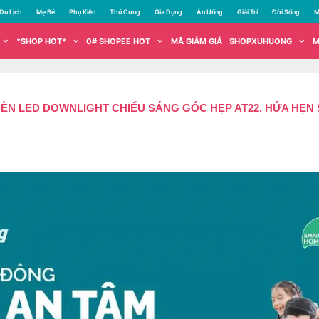
Du Lịch
Mẹ Bé
Phụ Kiện
Thú Cưng
Gia Dụng
Ăn Uống
Giải Trí
Đời Sống
M
*SHOP HOT*
0# SHOPEE HOT
MÃ GIẢM GIÁ
SHOPXUHUONG
M
ĐÈN LED DOWNLIGHT CHIẾU SÁNG GÓC HẸP AT22, HỨA HẸN 