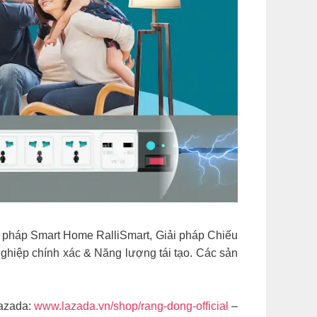
i pháp Smart Home RalliSmart, Giải pháp Chiếu
hiệp chính xác & Năng lượng tái tạo. Các sản
azada:
www.lazada.vn/shop/rang-dong-official
–