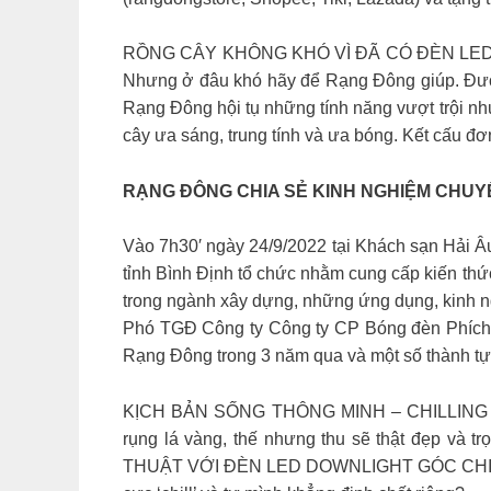
RỒNG CÂY KHÔNG KHÓ VÌ ĐÃ CÓ ĐÈN LED RẠNG 
Nhưng ở đâu khó hãy để Rạng Đông giúp. Được 
Rạng Đông hội tụ những tính năng vượt trội như
cây ưa sáng, trung tính và ưa bóng. Kết cấu đơn
RẠNG ĐÔNG CHIA SẺ KINH NGHIỆM CHUYỂ
Vào 7h30′ ngày 24/9/2022 tại Khách sạn Hải Âu
tỉnh Bình Định tổ chức nhằm cung cấp kiến thức
trong ngành xây dựng, những ứng dụng, kinh n
Phó TGĐ Công ty Công ty CP Bóng đèn Phích 
Rạng Đông trong 3 năm qua và một số thành t
KỊCH BẢN SỐNG THÔNG MINH – CHILLING MÙA 
rụng lá vàng, thế nhưng thu sẽ thật đẹp và 
THUẬT VỚI ĐÈN LED DOWNLIGHT GÓC CHIẾU HẸ