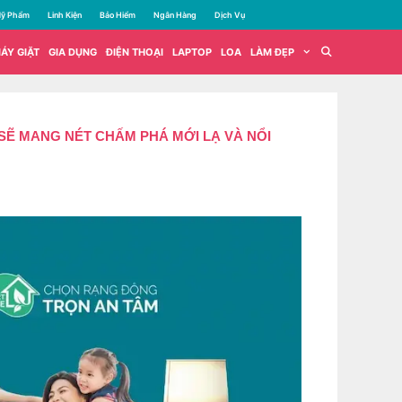
ỹ Phẩm
Linh Kiện
Bảo Hiểm
Ngân Hàng
Dịch Vụ
ÁY GIẶT
GIA DỤNG
ĐIỆN THOẠI
LAPTOP
LOA
LÀM ĐẸP
SẼ MANG NÉT CHẤM PHÁ MỚI LẠ VÀ NỔI