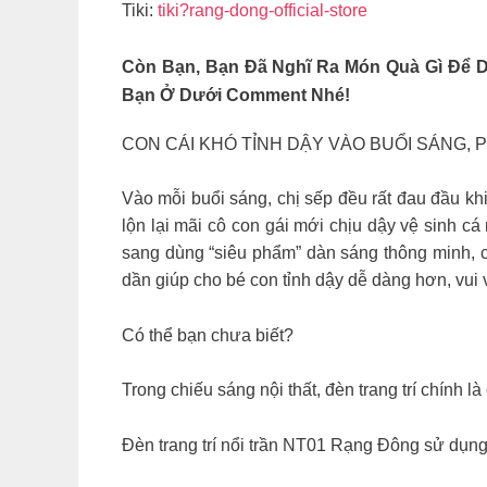
Tiki:
tiki?rang-dong-official-store
Còn Bạn, Bạn Đã Nghĩ Ra Món Quà Gì Để 
Bạn Ở Dưới Comment Nhé!
CON CÁI KHÓ TỈNH DẬY VÀO BUỔI SÁNG, 
Vào mỗi buổi sáng, chị sếp đều rất đau đầu khi
lộn lại mãi cô con gái mới chịu dậy vệ sinh cá 
sang dùng “siêu phẩm” dàn sáng thông minh, c
dần giúp cho bé con tỉnh dậy dễ dàng hơn, vui 
Có thể bạn chưa biết?
Trong chiếu sáng nội thất, đèn trang trí chính l
Đèn trang trí nổi trần NT01 Rạng Đông sử dụng