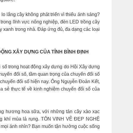
ng cây không phát triển vì thiếu ánh sáng?
trong lĩnh vực nông nghiệp, đèn LED trồng cây
ây xanh trong nhà. Đáp ứng đủ, đa dạng các loại
ĐỘNG XÂY DỰNG CỦA TỈNH BÌNH ĐỊNH
i số trong hoạt động xây dựng do Hội Xây dựng
chuyển đổi số, tầm quan trọng của chuyển đổi số
 chuyển đổi số hiện nay. Ông Nguyễn Đoàn Kết,
sẻ thực tế về kinh nghiệm chuyển đổi số của
 hương hoa sữa, với những tán cây xào xạc
 không khí mùa lá rụng. TÔN VINH VẺ ĐẸP NGHỆ
ọi ánh nhìn? Bạn muốn tận hưởng cuộc sống