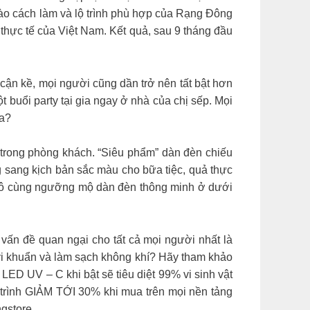
ào cách làm và lộ trình phù hợp của Rạng Đông
 thực tế của Việt Nam. Kết quả, sau 9 tháng đầu
, mọi người cũng dần trở nên tất bật hơn
t buổi party tại gia ngay ở nhà của chị sếp. Mọi
ta?
 trong phòng khách. “Siêu phẩm” dàn đèn chiếu
ng sang kịch bản sắc màu cho bữa tiệc, quả thực
g vô cùng ngưỡng mộ dàn đèn thông minh ở dưới
n đề quan ngại cho tất cả mọi người nhất là
t vi khuẩn và làm sạch không khí? Hãy tham khảo
LED UV – C khi bật sẽ tiêu diệt 99% vi sinh vật
 trình GIẢM TỚI 30% khi mua trên mọi nền tảng
gstore.