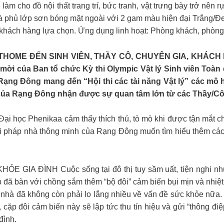
àm cho đồ nội thất trang trí, bức tranh, vật trưng bày trở nên r
 và phủ lớp sơn bóng mặt ngoài với 2 gam màu hiện đại Trắng/Đ
o khách hàng lựa chọn. Ứng dụng linh hoạt: Phòng khách, phòng
HOME ĐẾN SINH VIÊN, THẦY CÔ, CHUYÊN GIA, KHÁCH M
 của Ban tổ chức Kỳ thi Olympic Vật lý Sinh viên Toàn 
 Rạng Đông mang đến “Hội thi các tài năng Vật lý” các mô h
 của Rạng Đông nhận được sự quan tâm lớn từ các Thầy/Cô
Đại học Phenikaa cảm thấy thích thú, tò mò khi được tận mắt ch
ải pháp nhà thông minh của Rạng Đông muốn tìm hiểu thêm các 
A ĐÌNH Cuộc sống tại đô thị tuy sầm uất, tiện nghi nhưng
 đã bàn với chồng sắm thêm “bộ đôi” cảm biến bụi mịn và nhiệt
 nhà đã không còn phải lo lắng nhiều về vấn đề sức khỏe nữa. 
, cặp đôi cảm biến này sẽ lập tức thu tín hiệu và gửi “thông đ
đình.