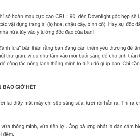
chỉ số hoàn màu cực cao CRI = 90, đèn Downlight góc hẹp sẽ l
c vật dụng trang trí (lọ hoa, chậu cây, bình cổ). Hay sự độc đáo
ng nhà nữa tùy vào ý tưởng độc đáo của bạn!
“đánh lừa” bản thân rằng bạn đang cần thêm yêu thương để ấm
út thư giãn, ví dụ như tắm vào mỗi buổi sáng để cho tinh thần
y để công tắc nóng lạnh thông minh lo điều đó giúp bạn. Chỉ cầ
N BAO GIỜ HẾT
i lại thấy mặt mày chị sếp sáng sủa, tươi rói hẳn ra. Thì ra
 vừa thông minh, vừa tiện lợi. Ông bà ưng nhất là dàn cảm bi
ổi đêm.