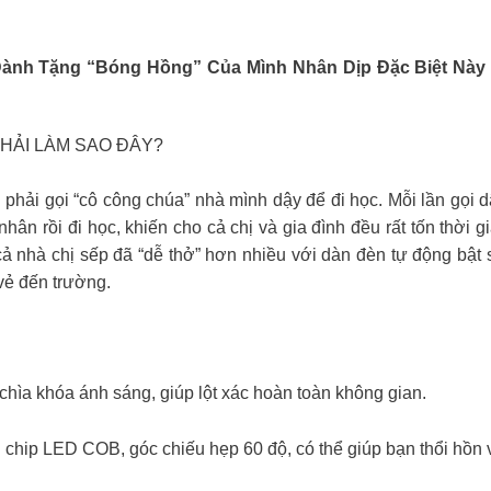
Dành Tặng “bóng Hồng” Của Mình Nhân Dịp Đặc Biệt Nà
PHẢI LÀM SAO ĐÂY?
 phải gọi “cô công chúa” nhà mình dậy để đi học. Mỗi lần gọi 
nhân rồi đi học, khiến cho cả chị và gia đình đều rất tốn thời
ả nhà chị sếp đã “dễ thở” hơn nhiều với dàn đèn tự động bật
vẻ đến trường.
à chìa khóa ánh sáng, giúp lột xác hoàn toàn không gian.
 chip LED COB, góc chiếu hẹp 60 độ, có thể giúp bạn thổi hồn