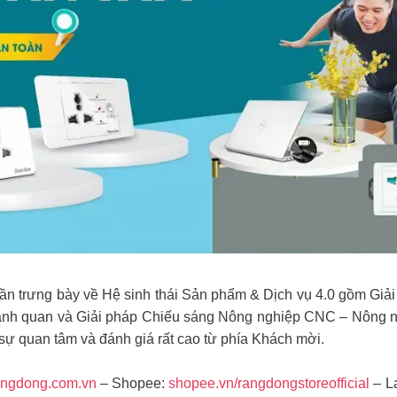
n trưng bày về Hệ sinh thái Sản phẩm & Dịch vụ 4.0 gồm Giả
ảnh quan và Giải pháp Chiếu sáng Nông nghiệp CNC – Nông ng
ự quan tâm và đánh giá rất cao từ phía Khách mời.
angdong.com.vn
– Shopee:
shopee.vn/rangdongstoreofficial
– L