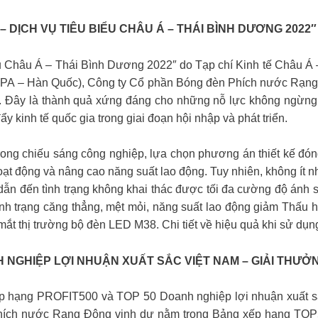
DỊCH VỤ TIÊU BIỂU CHÂU Á – THÁI BÌNH DƯƠNG 2022″
 Châu Á – Thái Bình Dương 2022″ do Tạp chí Kinh tế Châu Á – T
́ (AIPA – Hàn Quốc), Công ty Cổ phần Bóng đèn Phích nước Rạ
”. Đây là thành quả xứng đáng cho những nỗ lực không ngừn
y kinh tế quốc gia trong giai đoạn hội nhập và phát triển.
iếu sáng công nghiệp, lựa chọn phương án thiết kế đóng va
hoạt động và nâng cao năng suất lao động. Tuy nhiên, không í
 dẫn đến tình trạng không khai thác được tối đa cường độ ánh s
tình trạng căng thẳng, mệt mỏi, năng suất lao động giảm Thấu
ắt thị trường bộ đèn LED M38. Chi tiết về hiệu quả khi sử dụn
NGHIỆP LỢI NHUẬN XUẤT SẮC VIỆT NAM – GIẢI THƯỞN
ếp hạng PROFIT500 và TOP 50 Doanh nghiệp lợi nhuận xuất s
hích nước Rạng Đông vinh dự nằm trong Bảng xếp hạng TOP5