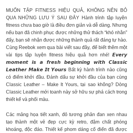
MUỐN TẬP FITNESS HIỆU QUẢ, KHÔNG NÊN BỎ
QUA NHỮNG LƯU Ý SAU ĐÂY Hành trình tập luyện
fitness chưa bao giờ là điều đơn giản và dễ dàng. Nhưng
nếu bạn đã chinh phục được những thử thách “khó nhằn”
đấy, bạn sẽ nhận được những thành quả rất đáng tự hào.
Cùng Reebok xem qua bài viết sau đây, để biết thêm một
vài tips tập luyện fitness hiệu quả hơn nhé! 𝙀𝙫𝙚𝙧𝙮
𝙢𝙤𝙢𝙚𝙣𝙩 𝙞𝙨 𝙖 𝙛𝙧𝙚𝙨𝙝 𝙗𝙚𝙜𝙞𝙣𝙣𝙞𝙣𝙜 𝙬𝙞𝙩𝙝 𝘾𝙡𝙖𝙨𝙨𝙞𝙘
𝙇𝙚𝙖𝙩𝙝𝙚𝙧 𝙈𝙖𝙠𝙚 𝙄𝙩 𝙔𝙤𝙪𝙧𝙨 Bất kỳ hành trình nào cũng
có điểm khởi đầu. Đánh dấu sự khởi đầu của bạn cùng
Classic Leather – Make It Yours, tại sao không? Dòng
Classic Leather mới toanh này sở hữu sự phá cách trong
thiết kế và phối màu.
Các mảng họa tiết xanh, đỏ tương phản đan xen nhau
tạo thành một vẻ đẹp cực kỳ retro, đậm chất phóng
khoáng, độc đáo. Thiết kế phom dáng cổ điển đã được