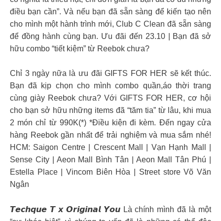
điều bạn cần”. Và nếu bạn đã sẵn sàng để kiến tạo nên
cho mình một hành trình mới, Club C Clean đã sẵn sàng
để đồng hành cùng bạn. Ưu đãi đến 23.10 | Bạn đã sở
hữu combo “tiết kiệm” từ Reebok chưa?
Chỉ 3 ngày nữa là ưu đãi GIFTS FOR HER sẽ kết thúc.
Bạn đã kịp chọn cho mình combo quần,áo thời trang
cùng giày Reebok chưa? Với GIFTS FOR HER, cơ hội
cho bạn sở hữu những items đã “tăm tia” từ lâu, khi mua
2 món chỉ từ 990K(*) *Điều kiện đi kèm. Đến ngay cửa
hàng Reebok gần nhất để trải nghiệm và mua sắm nhé!
HCM: Saigon Centre | Crescent Mall | Vạn Hạnh Mall |
Sense City | Aeon Mall Bình Tân | Aeon Mall Tân Phú |
Estella Place | Vincom Biên Hòa | Street store Võ Văn
Ngân
𝙏𝙚𝙘𝙝𝙦𝙪𝙚 𝙏 𝙭 𝙊𝙧𝙞𝙜𝙞𝙣𝙖𝙡 𝙔𝙤𝙪 Là chính mình đã là một