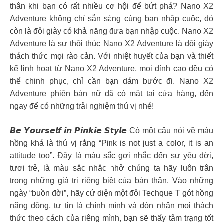
thân khi bạn có rất nhiều cơ hội để bứt phá? Nano X2
Adventure không chỉ sẵn sàng cùng bạn nhập cuộc, đó
còn là đôi giày có khả năng đưa bạn nhập cuộc. Nano X2
Adventure là sự thôi thúc Nano X2 Adventure là đôi giày
thách thức mọi rào cản. Với nhiệt huyết của bạn và thiết
kế linh hoạt từ Nano X2 Adventure, mọi đỉnh cao đều có
thể chinh phục, chỉ cần bạn dám bước đi. Nano X2
Adventure phiên bản nữ đã có mặt tại cửa hàng, đến
ngay để có những trải nghiệm thú vị nhé!
𝘽𝙚 𝙔𝙤𝙪𝙧𝙨𝙚𝙡𝙛 𝙞𝙣 𝙋𝙞𝙣𝙠𝙞𝙚 𝙎𝙩𝙮𝙡𝙚 Có một câu nói về màu
hồng khá là thú vị rằng “Pink is not just a color, it is an
attitude too”. Đây là màu sắc gợi nhắc đến sự yêu đời,
tươi trẻ, là màu sắc nhắc nhở chúng ta hãy luôn trân
trọng những giá trị riêng biệt của bản thân. Vào những
ngày “buồn đời”, hãy cứ diện một đôi Techque T gót hồng
năng động, tự tin là chính mình và đón nhận mọi thách
thức theo cách của riêng mình, bạn sẽ thấy tâm trạng tốt