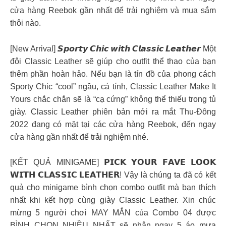
cửa hàng Reebok gần nhất để trải nghiệm và mua sắm
thôi nào.
[New Arrival] 𝙎𝙥𝙤𝙧𝙩𝙮 𝘾𝙝𝙞𝙘 𝙬𝙞𝙩𝙝 𝘾𝙡𝙖𝙨𝙨𝙞𝙘 𝙇𝙚𝙖𝙩𝙝𝙚𝙧 Một
đôi Classic Leather sẽ giúp cho outfit thể thao của bạn
thêm phần hoàn hảo. Nếu bạn là tín đồ của phong cách
Sporty Chic “cool” ngầu, cá tính, Classic Leather Make It
Yours chắc chắn sẽ là “cạ cứng” không thể thiếu trong tủ
giày. Classic Leather phiên bản mới ra mắt Thu-Đông
2022 đang có mặt tại các cửa hàng Reebok, đến ngay
cửa hàng gần nhất để trải nghiệm nhé.
[KẾT QUẢ MINIGAME] 𝗣𝗜𝗖𝗞 𝗬𝗢𝗨𝗥 𝗙𝗔𝗩𝗘 𝗟𝗢𝗢𝗞
𝗪𝗜𝗧𝗛 𝗖𝗟𝗔𝗦𝗦𝗜𝗖 𝗟𝗘𝗔𝗧𝗛𝗘𝗥! Vậy là chúng ta đã có kết
quả cho minigame bình chọn combo outfit mà bạn thích
nhất khi kết hợp cùng giày Classic Leather. Xin chúc
mừng 5 người chơi MAY MẮN của Combo 04 được
BÌNH CHỌN NHIỀU NHẤT sẽ nhận ngay 5 áo mưa