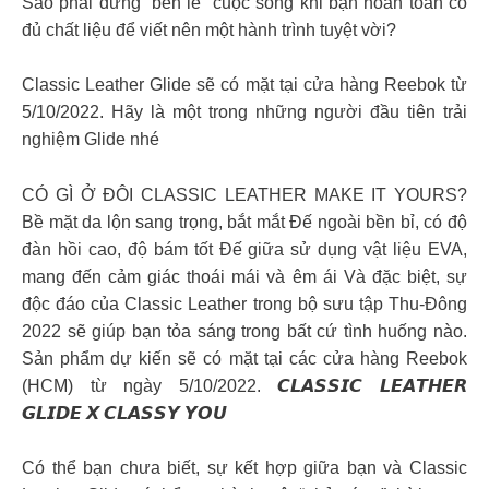
Sao phải đứng “bên lề” cuộc sống khi bạn hoàn toàn có
đủ chất liệu để viết nên một hành trình tuyệt vời?
Classic Leather Glide sẽ có mặt tại cửa hàng Reebok từ
5/10/2022. Hãy là một trong những người đầu tiên trải
nghiệm Glide nhé
CÓ GÌ Ở ĐÔI CLASSIC LEATHER MAKE IT YOURS?
Bề mặt da lộn sang trọng, bắt mắt Đế ngoài bền bỉ, có độ
đàn hồi cao, độ bám tốt Đế giữa sử dụng vật liệu EVA,
mang đến cảm giác thoái mái và êm ái Và đặc biệt, sự
độc đáo của Classic Leather trong bộ sưu tập Thu-Đông
2022 sẽ giúp bạn tỏa sáng trong bất cứ tình huống nào.
Sản phẩm dự kiến sẽ có mặt tại các cửa hàng Reebok
(HCM) từ ngày 5/10/2022. 𝘾𝙇𝘼𝙎𝙎𝙄𝘾 𝙇𝙀𝘼𝙏𝙃𝙀𝙍
𝙂𝙇𝙄𝘿𝙀 𝙓 𝘾𝙇𝘼𝙎𝙎𝙔 𝙔𝙊𝙐
Có thể bạn chưa biết, sự kết hợp giữa bạn và Classic