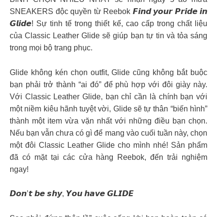
SNEAKERS độc quyền từ Reebok 𝙁𝙞𝙣𝙙 𝙮𝙤𝙪𝙧 𝙋𝙧𝙞𝙙𝙚 𝙞𝙣
𝙂𝙡𝙞𝙙𝙚! Sự tinh tế trong thiết kế, cao cấp trong chất liệu
của Classic Leather Glide sẽ giúp bạn tự tin và tỏa sáng
trong mọi bộ trang phục.
Glide không kén chọn outfit, Glide cũng không bắt buộc
bạn phải trở thành “ai đó” để phù hợp với đôi giày này.
Với Classic Leather Glide, bạn chỉ cần là chính bạn với
một niềm kiêu hãnh tuyệt vời, Glide sẽ tự thân “biến hình”
thành một item vừa vặn nhất với những điều bạn chọn.
Nếu bạn vẫn chưa có gì để mang vào cuối tuần này, chọn
một đôi Classic Leather Glide cho mình nhé! Sản phẩm
đã có mặt tại các cửa hàng Reebok, đến trải nghiệm
ngay!
𝘿𝙤𝙣’𝙩 𝙗𝙚 𝙨𝙝𝙮, 𝙔𝙤𝙪 𝙝𝙖𝙫𝙚 𝙂𝙇𝙄𝘿𝙀