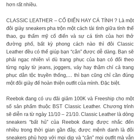
hơn rất nhiều.
CLASSIC LEATHER – CỔ ĐIỂN HAY CÁ TÍNH ? Là một
đôi giày sneakers pha trộn một cách tài tình giữa tính thể
thao, gu thẩm mỹ cổ điển và sự cá tính của hơi thở
đường phố, bất kỳ phong cách nào thì đôi Classic
Leather đều có thể giúp bạn “cân” được dễ dàng. Bạn sẽ
phải ngạc nhiên vì dù trang phục của bạn có đổi theo
từng ngày từ jeans, joggers, váy hay thậm chí cả trang
phục dân tộc truyền thống,… thì bạn cũng chỉ cần đúng
một đôi giày để hoàn thiện outfit của mình. Đặc biệt.
Reebok đang có ưu đãi giảm 100K và Freeship cho một
số sản phẩm thuộc BST Classic Leather. Chương trình
sẽ diễn ra từ ngày 11/10 – 21/10. Classic Leather là dòng
sneakers “bất hủ” của Reebok đang được nhắc đến
nhiều trong thời gian gần đây, được mệnh danh là đôi
sneakers phù hợp với mọi dịp và “cân” mọi outfit mà vẫn