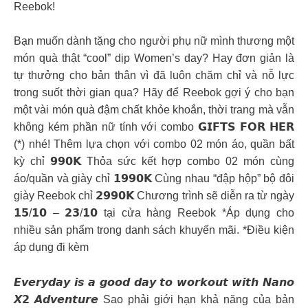
Reebok!
Bạn muốn dành tặng cho người phụ nữ mình thương một
món quà thật “cool” dịp Women’s day? Hay đơn giản là
tự thưởng cho bản thân vì đã luôn chăm chỉ và nỗ lực
trong suốt thời gian qua? Hãy để Reebok gợi ý cho bạn
một vài món quà đậm chất khỏe khoắn, thời trang mà vẫn
không kém phần nữ tính với combo 𝗚𝗜𝗙𝗧𝗦 𝗙𝗢𝗥 𝗛𝗘𝗥
(*) nhé! Thêm lựa chọn với combo 02 món áo, quần bất
kỳ chỉ 𝟵𝟵𝟬𝗞 Thỏa sức kết hợp combo 02 món cùng
áo/quần và giày chỉ 𝟭𝟵𝟵𝟬𝗞 Cùng nhau “đập hộp” bộ đôi
giày Reebok chỉ 𝟮𝟵𝟵𝟬𝗞 Chương trình sẽ diễn ra từ ngày
𝟭𝟱/𝟭𝟬 – 𝟮𝟯/𝟭𝟬 tại cửa hàng Reebok *Áp dụng cho
nhiều sản phẩm trong danh sách khuyến mãi. *Điều kiện
áp dụng đi kèm
𝙀𝙫𝙚𝙧𝙮𝙙𝙖𝙮 𝙞𝙨 𝙖 𝙜𝙤𝙤𝙙 𝙙𝙖𝙮 𝙩𝙤 𝙬𝙤𝙧𝙠𝙤𝙪𝙩 𝙬𝙞𝙩𝙝 𝙉𝙖𝙣𝙤
𝙓𝟮 𝘼𝙙𝙫𝙚𝙣𝙩𝙪𝙧𝙚 Sao phải giới hạn khả năng của bản