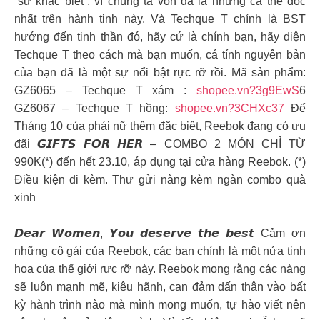
“sự khác biệt”, vì chúng ta vốn đã là những cá thể độc
nhất trên hành tinh này. Và Techque T chính là BST
hướng đến tinh thần đó, hãy cứ là chính bạn, hãy diện
Techque T theo cách mà bạn muốn, cá tính nguyên bản
của bạn đã là một sự nổi bật rực rỡ rồi. Mã sản phẩm:
GZ6065 – Techque T xám :
shopee.vn?3g9EwS
6
GZ6067 – Techque T hồng:
shopee.vn?3CHXc37
Để
Tháng 10 của phái nữ thêm đặc biệt, Reebok đang có ưu
đãi 𝙂𝙄𝙁𝙏𝙎 𝙁𝙊𝙍 𝙃𝙀𝙍 – COMBO 2 MÓN CHỈ TỪ
990K(*) đến hết 23.10, áp dụng tại cửa hàng Reebok. (*)
Điều kiện đi kèm. Thư gửi nàng kèm ngàn combo quà
xinh
𝘿𝙚𝙖𝙧 𝙒𝙤𝙢𝙚𝙣, 𝙔𝙤𝙪 𝙙𝙚𝙨𝙚𝙧𝙫𝙚 𝙩𝙝𝙚 𝙗𝙚𝙨𝙩 Cảm ơn
những cô gái của Reebok, các bạn chính là một nửa tinh
hoa của thế giới rực rỡ này. Reebok mong rằng các nàng
sẽ luôn mạnh mẽ, kiêu hãnh, can đảm dấn thân vào bất
kỳ hành trình nào mà mình mong muốn, tự hào viết nên