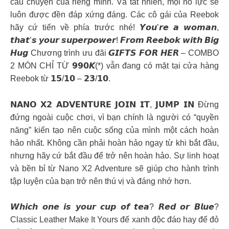
câu chuyện của riêng mình. Và tất nhiên, mọi nỗ lực sẽ
luôn được đền đáp xứng đáng. Các cô gái của Reebok
hãy cứ tiến về phía trước nhé! 𝙔𝙤𝙪’𝙧𝙚 𝙖 𝙬𝙤𝙢𝙖𝙣,
𝙩𝙝𝙖𝙩’𝙨 𝙮𝙤𝙪𝙧 𝙨𝙪𝙥𝙚𝙧𝙥𝙤𝙬𝙚𝙧! 𝙁𝙧𝙤𝙢 𝙍𝙚𝙚𝙗𝙤𝙠 𝙬𝙞𝙩𝙝 𝘽𝙞𝙜
𝙃𝙪𝙜 Chương trình ưu đãi 𝙂𝙄𝙁𝙏𝙎 𝙁𝙊𝙍 𝙃𝙀𝙍 – COMBO
2 MÓN CHỈ TỪ 𝟵𝟵𝟬𝙆(*) vẫn đang có mặt tại cửa hàng
Reebok từ 𝟭𝟱/𝟭𝟬 – 𝟮𝟯/𝟭𝟬.
𝗡𝗔𝗡𝗢 𝗫𝟮 𝗔𝗗𝗩𝗘𝗡𝗧𝗨𝗥𝗘 𝗝𝗢𝗜𝗡 𝗜𝗧, 𝗝𝗨𝗠𝗣 𝗜𝗡 Đừng
đứng ngoài cuộc chơi, vì bạn chính là người có “quyền
năng” kiến tạo nên cuộc sống của mình một cách hoàn
hảo nhất. Không cần phải hoàn hảo ngay từ khi bắt đầu,
nhưng hãy cứ bắt đầu để trở nên hoàn hảo. Sự linh hoạt
và bền bỉ từ Nano X2 Adventure sẽ giúp cho hành trình
tập luyện của bạn trở nên thú vị và đáng nhớ hơn.
𝙒𝙝𝙞𝙘𝙝 𝙤𝙣𝙚 𝙞𝙨 𝙮𝙤𝙪𝙧 𝙘𝙪𝙥 𝙤𝙛 𝙩𝙚𝙖? 𝙍𝙚𝙙 𝙤𝙧 𝘽𝙡𝙪𝙚?
Classic Leather Make It Yours đế xanh độc đáo hay đế đỏ