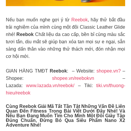
Nếu bạn muốn nghe gợi ý từ
Reebok
, hãy thử bắt đầu
trải nghiệm của mình cùng một đôi Classic Leather Glide
nhé!
Reebok
Chất liệu da cao cấp, bền bỉ cùng màu sắc
tươi tắn, dịu mắt sẽ giúp bạn xóa tan mọi sự e ngại, sẵn
sàng dấn thân vào những thử thách mới, đón nhận mọi
cơ hội mới.
GIAN HÀNG TMĐT
Reebok
: – Website:
shopee.vn?
–
Shopee:
shopee.vn/reebokvn
–
Lazada:
www.lazada.vn/reebok/
– Tiki:
tiki.vn/thuong-
hieu/reebok
Cùng Reebok Giải Mã Tất Tần Tật Những Vấn Đề Liên
Quan Đến Fitness Trong Bài Viết Dưới Đây Nhé! Và
Nếu Bạn Đang Muốn Tìm Cho Mình Một Đôi Giày Tập
Đúng Chuẩn, Đừng Bỏ Qua Siêu Phẩm Nano X2
Adventure Nhé!