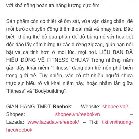
với khả năng hoàn trả năng lượng cực êm.
Sản phẩm còn có thiết kế ôm sát, vừa vặn dáng chân, để
mỗi bước chuyển động thêm thoải mái và nhạy bén. Đặc
biệt, không thể bỏ qua phần đế đỏ bùng nổ với họa tiết
độc đáo lấy cảm hứng từ các đường zigzag, giúp bạn nổi
bật và cá tính hơn ở mọi lúc, mọi nơi. LIỆU BẠN ĐÃ
HIỂU ĐÚNG VỀ FITNESS CHƯA? Trong những năm
gần đây, khái niệm “Fitness” đang dần trở nên phổ biến
trong giới trẻ. Tuy nhiên, vẫn có rất nhiều người chưa
thực sự hiểu rõ về khái niệm này, hoặc nhầm lẫn giữa
“Fitness” và “Bodybuilding”.
GIAN HÀNG TMĐT
Reebok
: – Website:
shopee.vn?
–
Shopee:
shopee.vn/reebokvn
–
Lazada:
www.lazada.vn/reebok/
– Tiki:
tiki.vn/thuong-
hieu/reebok