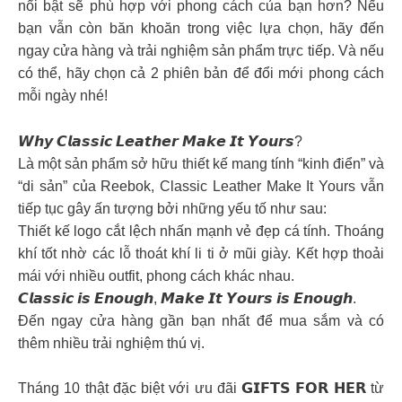
nổi bật sẽ phù hợp với phong cách của bạn hơn? Nếu
bạn vẫn còn băn khoăn trong việc lựa chọn, hãy đến
ngay cửa hàng và trải nghiệm sản phẩm trực tiếp. Và nếu
có thể, hãy chọn cả 2 phiên bản để đổi mới phong cách
mỗi ngày nhé!
𝙒𝙝𝙮 𝘾𝙡𝙖𝙨𝙨𝙞𝙘 𝙇𝙚𝙖𝙩𝙝𝙚𝙧 𝙈𝙖𝙠𝙚 𝙄𝙩 𝙔𝙤𝙪𝙧𝙨?
Là một sản phẩm sở hữu thiết kế mang tính “kinh điển” và
“di sản” của Reebok, Classic Leather Make It Yours vẫn
tiếp tục gây ấn tượng bởi những yếu tố như sau:
Thiết kế logo cắt lệch nhấn mạnh vẻ đẹp cá tính. Thoáng
khí tốt nhờ các lỗ thoát khí li ti ở mũi giày. Kết hợp thoải
mái với nhiều outfit, phong cách khác nhau.
𝘾𝙡𝙖𝙨𝙨𝙞𝙘 𝙞𝙨 𝙀𝙣𝙤𝙪𝙜𝙝, 𝙈𝙖𝙠𝙚 𝙄𝙩 𝙔𝙤𝙪𝙧𝙨 𝙞𝙨 𝙀𝙣𝙤𝙪𝙜𝙝.
Đến ngay cửa hàng gần bạn nhất để mua sắm và có
thêm nhiều trải nghiệm thú vị.
Tháng 10 thật đặc biệt với ưu đãi 𝗚𝗜𝗙𝗧𝗦 𝗙𝗢𝗥 𝗛𝗘𝗥 từ