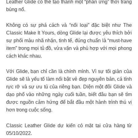
Leather Glide có thể tạo thành một “phản ứng” thời trang
bùng nổ.
Không có sự phá cách và “nổi loại” đặc biệt như The
Classic Make It Yours, dòng Glide lại được yêu thích bởi
sự phối màu nhã nhặn, tinh tế, đúng chuẩn là “must-have
item” trong mọi tủ đồ, vừa vặn và phù hợp với mọi phong
cách khác nhau.
Với Glide, bạn chỉ cần là chính mình. Vì sự tối giản của
Glide sẽ là yếu tố làm nổi bật vẻ đẹp nguyên bản, cá tính
rực rỡ và sự ưu tú của riêng bạn. Diện một đôi Glide và
dạo phố vào những ngày cuối tuần, biết đâu bạn sẽ tìm
được nguồn cảm hứng để bắt đầu một hành trình thú vị
hơn trong cuộc sống.
Classic Leather Glide dự kiến có mặt tại cửa hàng từ
05/10/2022.