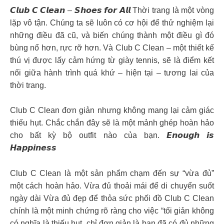
𝘾𝙡𝙪𝙗 𝘾 𝘾𝙡𝙚𝙖𝙣 – 𝙎𝙝𝙤𝙚𝙨 𝙛𝙤𝙧 𝘼𝙡𝙡 Thời trang là một vòng
lặp vô tận. Chúng ta sẽ luôn có cơ hội để thử nghiệm lại
những điều đã cũ, và biến chúng thành một điều gì đó
bùng nổ hơn, rực rỡ hơn. Và Club C Clean – một thiết kế
thú vị được lấy cảm hứng từ giày tennis, sẽ là điểm kết
nối giữa hành trình quá khứ – hiện tại – tương lai của
thời trang.
Club C Clean đơn giản nhưng không mang lại cảm giác
thiếu hụt. Chắc chắn đây sẽ là một mảnh ghép hoàn hảo
cho bất kỳ bộ outfit nào của bạn. 𝙀𝙣𝙤𝙪𝙜𝙝 𝙞𝙨
𝙃𝙖𝙥𝙥𝙞𝙣𝙚𝙨𝙨
Club C Clean là một sản phẩm chạm đến sự “vừa đủ”
một cách hoàn hảo. Vừa đủ thoải mái để di chuyển suốt
ngày dài Vừa đủ đẹp để thỏa sức phối đồ Club C Clean
chính là một minh chứng rõ ràng cho việc “tối giản không
có nghĩa là thiếu hụt, chỉ đơn giản là bạn đã có đủ những