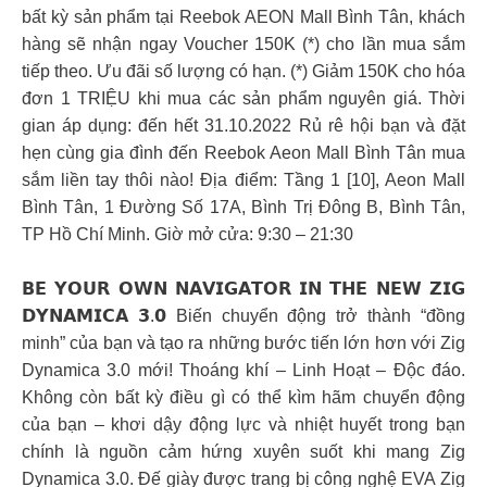
bất kỳ sản phẩm tại Reebok AEON Mall Bình Tân, khách
hàng sẽ nhận ngay Voucher 150K (*) cho lần mua sắm
tiếp theo. Ưu đãi số lượng có hạn. (*) Giảm 150K cho hóa
đơn 1 TRIỆU khi mua các sản phẩm nguyên giá. Thời
gian áp dụng: đến hết 31.10.2022 Rủ rê hội bạn và đặt
hẹn cùng gia đình đến Reebok Aeon Mall Bình Tân mua
sắm liền tay thôi nào! Địa điểm: Tầng 1 [10], Aeon Mall
Bình Tân, 1 Đường Số 17A, Bình Trị Đông B, Bình Tân,
TP Hồ Chí Minh. Giờ mở cửa: 9:30 – 21:30
𝗕𝗘 𝗬𝗢𝗨𝗥 𝗢𝗪𝗡 𝗡𝗔𝗩𝗜𝗚𝗔𝗧𝗢𝗥 𝗜𝗡 𝗧𝗛𝗘 𝗡𝗘𝗪 𝗭𝗜𝗚
𝗗𝗬𝗡𝗔𝗠𝗜𝗖𝗔 𝟯.𝟬 Biến chuyển động trở thành “đồng
minh” của bạn và tạo ra những bước tiến lớn hơn với Zig
Dynamica 3.0 mới! Thoáng khí – Linh Hoạt – Độc đáo.
Không còn bất kỳ điều gì có thể kìm hãm chuyển động
của bạn – khơi dậy động lực và nhiệt huyết trong bạn
chính là nguồn cảm hứng xuyên suốt khi mang Zig
Dynamica 3.0. Đế giày được trang bị công nghệ EVA Zig