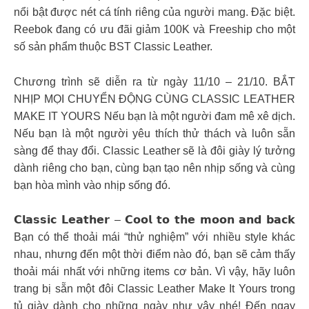
nổi bật được nét cá tính riêng của người mang. Đặc biệt.
Reebok đang có ưu đãi giảm 100K và Freeship cho một
số sản phẩm thuộc BST Classic Leather.
Chương trình sẽ diễn ra từ ngày 11/10 – 21/10. BẮT
NHỊP MỌI CHUYỂN ĐỘNG CÙNG CLASSIC LEATHER
MAKE IT YOURS Nếu bạn là một người đam mê xê dịch.
Nếu bạn là một người yêu thích thử thách và luôn sẵn
sàng để thay đổi. Classic Leather sẽ là đôi giày lý tưởng
dành riêng cho bạn, cùng bạn tạo nên nhịp sống và cùng
bạn hòa mình vào nhịp sống đó.
𝗖𝗹𝗮𝘀𝘀𝗶𝗰 𝗟𝗲𝗮𝘁𝗵𝗲𝗿 – 𝗖𝗼𝗼𝗹 𝘁𝗼 𝘁𝗵𝗲 𝗺𝗼𝗼𝗻 𝗮𝗻𝗱 𝗯𝗮𝗰𝗸
Bạn có thể thoải mái “thử nghiệm” với nhiều style khác
nhau, nhưng đến một thời điểm nào đó, bạn sẽ cảm thấy
thoải mái nhất với những items cơ bản. Vì vậy, hãy luôn
trang bị sẵn một đôi Classic Leather Make It Yours trong
tủ giày dành cho những ngày như vậy nhé! Đến ngay