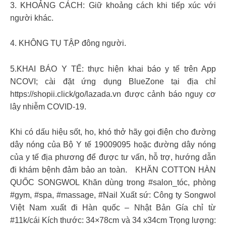
3. KHOẢNG CÁCH: Giữ khoảng cách khi tiếp xúc với
người khác.
4. KHÔNG TỤ TẬP đông người.
5.KHAI BÁO Y TẾ: thực hiện khai báo y tế trên App
NCOVI; cài đặt ứng dụng BlueZone tại địa chỉ
https://shopii.click/go/lazada.vn được cảnh báo nguy cơ
lây nhiễm COVID-19.
Khi có dấu hiệu sốt, ho, khó thở hãy gọi điện cho đường
dây nóng của Bộ Y tế 19009095 hoặc đường dây nóng
của y tế địa phương để được tư vấn, hỗ trợ, hướng dẫn
đi khám bệnh đảm bảo an toàn. KHĂN COTTON HÀN
QUỐC SONGWOL Khăn dùng trong #salon_tóc, phòng
#gym, #spa, #massage, #Nail Xuất sứ: Công ty Songwol
Việt Nam xuất đi Hàn quốc – Nhật Bản Gía chỉ từ
#11k/cái Kích thước: 34×78cm và 34 x34cm Trọng lượng: