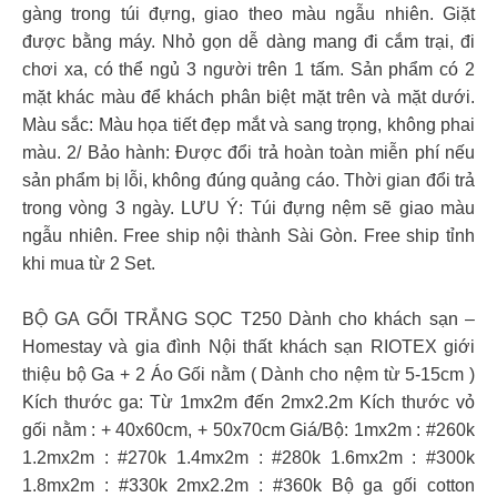
gàng trong túi đựng, giao theo màu ngẫu nhiên. Giặt
được bằng máy. Nhỏ gọn dễ dàng mang đi cắm trại, đi
chơi xa, có thể ngủ 3 người trên 1 tấm. Sản phẩm có 2
mặt khác màu để khách phân biệt mặt trên và mặt dưới.
Màu sắc: Màu họa tiết đẹp mắt và sang trọng, không phai
màu. 2/ Bảo hành: Được đổi trả hoàn toàn miễn phí nếu
sản phẩm bị lỗi, không đúng quảng cáo. Thời gian đổi trả
trong vòng 3 ngày. LƯU Ý: Túi đựng nệm sẽ giao màu
ngẫu nhiên. Free ship nội thành Sài Gòn. Free ship tỉnh
khi mua từ 2 Set.
BỘ GA GỐI TRẮNG SỌC T250 Dành cho khách sạn –
Homestay và gia đình Nội thất khách sạn RIOTEX giới
thiệu bộ Ga + 2 Áo Gối nằm ( Dành cho nệm từ 5-15cm )
Kích thước ga: Từ 1mx2m đến 2mx2.2m Kích thước vỏ
gối nằm : + 40x60cm, + 50x70cm Giá/Bộ: 1mx2m : #260k
1.2mx2m : #270k 1.4mx2m : #280k 1.6mx2m : #300k
1.8mx2m : #330k 2mx2.2m : #360k Bộ ga gối cotton