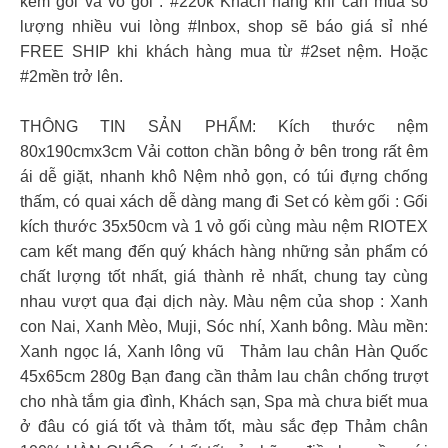
kèm gối và vỏ gối : #220k Khách hàng khi cần mua số
lượng nhiều vui lòng #Inbox, shop sẽ báo giá sỉ nhé
FREE SHIP khi khách hàng mua từ #2set nệm. Hoặc
#2mền trở lên.
THÔNG TIN SẢN PHẨM: Kích thước nệm
80x190cmx3cm Vải cotton chần bông ở bên trong rất êm
ái dễ giặt, nhanh khô Nệm nhỏ gọn, có túi đựng chống
thấm, có quai xách dễ dàng mang đi Set có kèm gối : Gối
kích thước 35x50cm và 1 vỏ gối cùng màu nệm RIOTEX
cam kết mang đến quý khách hàng những sản phẩm có
chất lượng tốt nhất, giá thành rẻ nhất, chung tay cùng
nhau vượt qua đại dịch này. Màu nệm của shop : Xanh
con Nai, Xanh Mèo, Muji, Sóc nhí, Xanh bông. Màu mền:
Xanh ngọc lá, Xanh lông vũ Thảm lau chân Hàn Quốc
45x65cm 280g Bạn đang cần thảm lau chân chống trượt
cho nhà tắm gia đình, Khách sạn, Spa mà chưa biết mua
ở đâu có giá tốt và thảm tốt, màu sắc đẹp Thảm chân