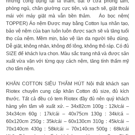
nhưng công dụng lại là thảm, đặt ở cửa phòng tắm,
phòng ngủ, chân giường cực tiện, và sạch sẽ, giặt thoải
mái với máy giặt mà vẫn bền thảm. Áo bọc nệm(
TOPPER) Áo nệm Được may bằng Cotton lụa nhân tạo,
bảo vệ nệm của bạn luôn luôn được sạch sẽ và tăng tuổi
thọ của nệm. Mềm mịn, bảo vệ làn da người tiêu dùng.
Dễ giặt, không nhăn, không đổ lông, không thô ráp. Có đủ
SIZE để khách lựa chọn. Màu sắc trang nhã và được sản
xuất vừa vặn với từng quy cách nệm, tăng tính thẩm mỹ
cho tấm nệm.
KHĂN COTTON SIÊU THẤM HÚT Nội thất khách sạn
Riotex chuyên cung cấp khăn Cotton đủ size, đủ kích
thước. Tất cả đều có tem Riotex đầy đủ nên quý khách
hàng yên tâm về xuất xứ. – 34x82cm 100g : 12k/cái –
34x34cm 60g : 17k/cái – 40x75cm 130g : 34k/cá –
60x120cm 250g : 35k/cái – 60x130cm 310g : 45k/cái –
70x140cm 430g : 58k/cái – 70x140cm 500g : 68k/cái