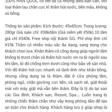
100% HÀN QUỐC có hết tất cả những điều bạn cần, với
loại thảm lau chân cực kì thấm hút nước, bền màu, không
xù bông.
Thông tin sản phẩm: Kích thước: 45x65cm. Trọng lượng:
280gr Giá sale chỉ: #38k/tấm (Giá niêm yết #50k) 10 tấm
giá chỉ #340k. Free ship nội thành SG. Phí ship tỉnh chỉ
#15k Thảm có nhiều màu sắc đa dạng, sang trọng cho
khách chọn lựa. Khăn thảm có công dụng giúp người tắm
không bị trượt chân và thấm hút nước rơi ra từ người sau
khi tắm, từ đó chống trơn trượt cũng như bảo vệ sàn nhà.
Với độ thấm hút cực nhanh và lành tính như khăn bông,
nhưng công dụng lại là thảm, đặt ở cửa phòng tắm,
phòng ngủ, chân giường cực tiện, và sạch sẽ, giặt thoải
mái với máy giặt mà vẫn bền thảm. Đây là lý do tại sao
các Gia đình, Khách sạn, Resort, Spa… Luôn trang bị
những chiếc thảm chân như vậy trong phòng tắm để tạo
an toàn cho khách hàng. Khách hàng lưu ý giúp shop là