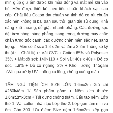
mịn giúp giữ ấm được khi mùa đông và mát mẻ khi vào
hè. Mền được thiết kế theo tiêu chuẩn khách sạn cao
cấp, Chất liệu Cotton đạt chuẩn và tính độ co rút chuẩn
xác nên không bị bai dãn sau thời gian dài sử dụng. Khả
năng khô thoáng, dễ giặt, nhanh phẳng. Các đường sọc
dệt trơn bóng, sáng phẳng, sang trọng, đường may chắc
chắn từng góc cạnh, các đường chần mền sắc nét, sang
trọng. – Mền có 2 size 1.8 x 2m và 2m x 2.2m Thông số kỹ
thuật : + Chất liệu : Vải CVC + Cotton 65% và Polyester
35% + Mật độ sợi: 140×110 + Sợi vải: 40s x 40s + Độ co
dọc: 1.8% + Độ co ngang: 2% + Khối lượng: 145gam
+Vải qua xử lý UV, chống xù lông, chống xuống màu.
TẤM NGỦ TIỆN ÍCH SIZE LỚN 1.6mx2m Giá chỉ
#260k/tấm 1/ Sản phẩm gồm: + Nệm kích thước
1.6mx2mx3cm + Túi đựng chống thấm. Cấu tạo nệm: Lớp
thứ 1: Vải cotton nhân tạo Lớp thứ 2: Lớp gòn tấm mịn và
êm. Gòn 300. Ưu điểm: Size nệm 1.6mx2m, xếp gọn