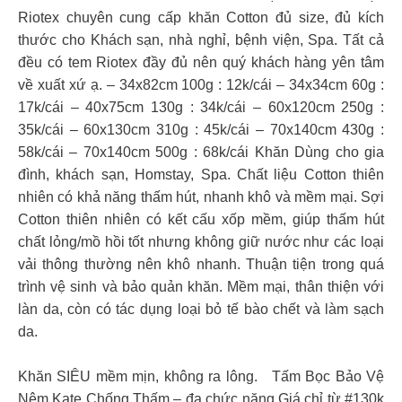
Riotex chuyên cung cấp khăn Cotton đủ size, đủ kích
thước cho Khách sạn, nhà nghỉ, bệnh viện, Spa. Tất cả
đều có tem Riotex đầy đủ nên quý khách hàng yên tâm
về xuất xứ ạ. – 34x82cm 100g : 12k/cái – 34x34cm 60g :
17k/cái – 40x75cm 130g : 34k/cái – 60x120cm 250g :
35k/cái – 60x130cm 310g : 45k/cái – 70x140cm 430g :
58k/cái – 70x140cm 500g : 68k/cái Khăn Dùng cho gia
đình, khách sạn, Homstay, Spa. Chất liệu Cotton thiên
nhiên có khả năng thấm hút, nhanh khô và mềm mại. Sợi
Cotton thiên nhiên có kết cấu xốp mềm, giúp thấm hút
chất lỏng/mồ hồi tốt nhưng không giữ nước như các loại
vải thông thường nên khô nhanh. Thuận tiện trong quá
trình vệ sinh và bảo quản khăn. Mềm mại, thân thiện với
làn da, còn có tác dụng loại bỏ tế bào chết và làm sạch
da.
Khăn SIÊU mềm mịn, không ra lông. Tấm Bọc Bảo Vệ
Nệm Kate Chống Thấm – đa chức năng Giá chỉ từ #130k