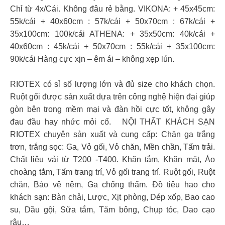
Chỉ từ 4x/Cái. Không đâu rẻ bằng. VIKONA: + 45x45cm:
55k/cái + 40x60cm : 57k/cái + 50x70cm : 67k/cái +
35x100cm: 100k/cái ATHENA: + 35x50cm: 40k/cái +
40x60cm : 45k/cái + 50x70cm : 55k/cái + 35x100cm:
90k/cái Hàng cực xịn – êm ái – không xẹp lún.
RIOTEX có sỉ số lượng lớn và đủ size cho khách chọn.
Ruột gối được sản xuất dựa trên công nghệ hiện đại giúp
gòn bên trong mềm mại và đàn hồi cực tốt, không gây
đau đầu hay nhức mỏi cổ. NỘI THẤT KHÁCH SẠN
RIOTEX chuyên sản xuất và cung cấp: Chăn ga trắng
trơn, trắng sọc: Ga, Vỏ gối, Vỏ chăn, Mền chần, Tấm trải.
Chất liệu vải từ T200 -T400. Khăn tắm, Khăn mặt, Áo
choàng tắm, Tấm trang trí, Vỏ gối trang trí. Ruột gối, Ruột
chăn, Bảo vệ nệm, Ga chống thấm. Đồ tiêu hao cho
khách sạn: Bàn chải, Lược, Xịt phòng, Dép xốp, Bao cao
su, Dầu gội, Sữa tắm, Tăm bông, Chụp tóc, Dao cạo
râu…