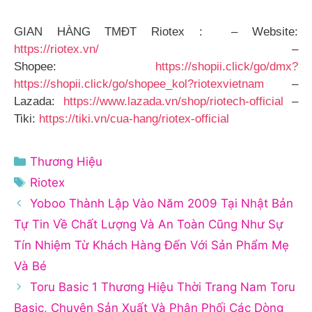
GIAN HÀNG TMĐT Riotex : – Website:
https://riotex.vn/
–
Shopee:
https://shopii.click/go/dmx?
https://shopii.click/go/shopee_kol?riotexvietnam
–
Lazada:
https://www.lazada.vn/shop/riotech-official
–
Tiki:
https://tiki.vn/cua-hang/riotex-official
Danh
Thương Hiệu
mục
Thẻ
Riotex
Yoboo Thành Lập Vào Năm 2009 Tại Nhật Bản
Tự Tin Về Chất Lượng Và An Toàn Cũng Như Sự
Tín Nhiệm Từ Khách Hàng Đến Với Sản Phẩm Mẹ
Và Bé
Toru Basic 1 Thương Hiệu Thời Trang Nam Toru
Basic, Chuyên Sản Xuất Và Phân Phối Các Dòng