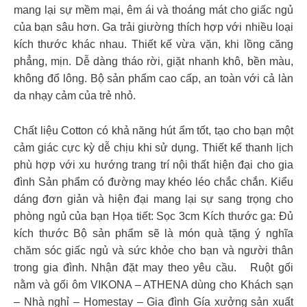
mang lại sự mềm mại, êm ái và thoáng mát cho giấc ngủ
của bạn sâu hơn. Ga trải giường thích hợp với nhiều loại
kích thước khác nhau. Thiết kế vừa vặn, khi lồng căng
phẳng, mịn. Dễ dàng tháo rời, giặt nhanh khô, bền màu,
không đổ lông. Bộ sản phẩm cao cấp, an toàn với cả làn
da nhạy cảm của trẻ nhỏ.
Chất liệu Cotton có khả năng hút ẩm tốt, tạo cho bạn một
cảm giác cực kỳ dễ chịu khi sử dụng. Thiết kế thanh lịch
phù hợp với xu hướng trang trí nội thất hiện đại cho gia
đình Sản phẩm có đường may khéo léo chắc chắn. Kiểu
dáng đơn giản và hiện đại mang lại sự sang trọng cho
phòng ngủ của bạn Họa tiết: Sọc 3cm Kích thước ga: Đủ
kích thước Bộ sản phẩm sẽ là món quà tặng ý nghĩa
chăm sóc giấc ngủ và sức khỏe cho bạn và người thân
trong gia đình. Nhận đặt may theo yêu cầu. Ruột gối
nằm và gối ôm VIKONA – ATHENA dùng cho Khách sạn
– Nhà nghỉ – Homestay – Gia đình Gía xưởng sản xuất