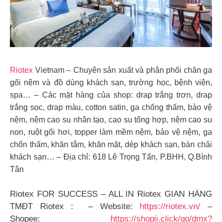
Riotex
Vietnam – Chuyên sản xuất và phân phối chăn ga
gối nệm và đồ dùng khách sạn, trường học, bệnh viện,
spa… – Các mặt hàng của shop: drap trắng trơn, drap
trắng sọc, drap màu, cotton satin, ga chống thấm, bảo vệ
nệm, nệm cao su nhân tạo, cao su tổng hợp, nệm cao su
non, ruột gối hơi, topper làm mềm nệm, bảo vệ nệm, ga
chốn thấm, khăn tắm, khăn mặt, dép khách sạn, bàn chải
khách sạn… – Địa chỉ: 618 Lê Trọng Tấn, P.BHH, Q.Bình
Tân
Riotex FOR SUCCESS – ALL IN Riotex GIAN HÀNG
TMĐT Riotex : – Website:
https://riotex.vn/
–
Shopee:
https://shopii.click/go/dmx?