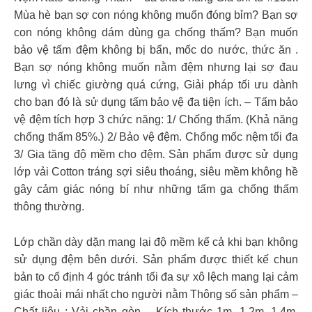
Mùa hè bạn sợ con nóng không muốn đóng bỉm? Bạn sợ
con nóng không dám dùng ga chống thấm? Bạn muốn
bảo vệ tấm đệm không bị bẩn, mốc do nước, thức ăn .
Bạn sợ nóng không muốn nằm đệm nhưng lại sợ đau
lưng vì chiếc giường quá cứng, Giải pháp tối ưu dành
cho bạn đó là sử dụng tấm bảo vệ đa tiện ích. – Tấm bảo
vệ đệm tích hợp 3 chức năng: 1/ Chống thấm. (Khả năng
chống thấm 85%.) 2/ Bảo vệ đệm. Chống mốc nệm tối đa
3/ Gia tăng độ mềm cho đệm. Sản phẩm được sử dụng
lớp vải Cotton tráng sợi siêu thoáng, siêu mềm không hề
gây cảm giác nóng bí như những tấm ga chống thấm
thông thường.
Lớp chần dày dặn mang lại độ mềm kể cả khi bạn không
sử dụng đệm bên dưới. Sản phẩm được thiết kế chun
bản to cố định 4 góc tránh tối đa sự xô lệch mang lại cảm
giác thoải mái nhất cho người nằm Thông số sản phẩm –
Chất liệu : Vải chần gòn – Kích thước 1m, 1.2m, 1.4m,