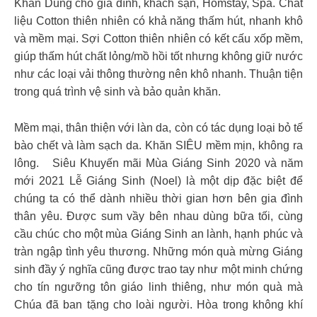
Khăn Dùng cho gia đình, khách sạn, Homstay, Spa. Chất
liệu Cotton thiên nhiên có khả năng thấm hút, nhanh khô
và mềm mại. Sợi Cotton thiên nhiên có kết cấu xốp mềm,
giúp thấm hút chất lỏng/mồ hồi tốt nhưng không giữ nước
như các loại vải thông thường nên khô nhanh. Thuận tiện
trong quá trình vệ sinh và bảo quản khăn.
Mềm mại, thân thiện với làn da, còn có tác dụng loại bỏ tế
bào chết và làm sạch da. Khăn SIÊU mềm mịn, không ra
lông. Siêu Khuyến mãi Mùa Giáng Sinh 2020 và năm
mới 2021 Lễ Giáng Sinh (Noel) là một dịp đặc biệt để
chúng ta có thể dành nhiều thời gian hơn bên gia đình
thân yêu. Được sum vầy bên nhau dùng bữa tối, cùng
cầu chúc cho một mùa Giáng Sinh an lành, hạnh phúc và
tràn ngập tình yêu thương. Những món quà mừng Giáng
sinh đầy ý nghĩa cũng được trao tay như một minh chứng
cho tín ngưỡng tôn giáo linh thiêng, như món quà mà
Chúa đã ban tặng cho loài người. Hòa trong không khí