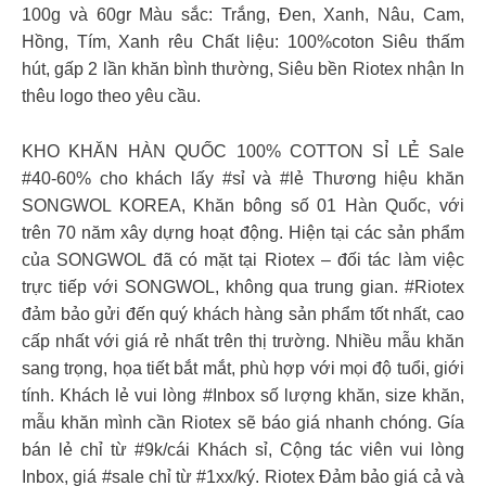
100g và 60gr Màu sắc: Trắng, Đen, Xanh, Nâu, Cam,
Hồng, Tím, Xanh rêu Chất liệu: 100%coton Siêu thấm
hút, gấp 2 lần khăn bình thường, Siêu bền Riotex nhận In
thêu logo theo yêu cầu.
KHO KHĂN HÀN QUỐC 100% COTTON SỈ LẺ Sale
#40-60% cho khách lấy #sỉ và #lẻ Thương hiệu khăn
SONGWOL KOREA, Khăn bông số 01 Hàn Quốc, với
trên 70 năm xây dựng hoạt động. Hiện tại các sản phẩm
của SONGWOL đã có mặt tại Riotex – đối tác làm việc
trực tiếp với SONGWOL, không qua trung gian. #Riotex
đảm bảo gửi đến quý khách hàng sản phẩm tốt nhất, cao
cấp nhất với giá rẻ nhất trên thị trường. Nhiều mẫu khăn
sang trọng, họa tiết bắt mắt, phù hợp với mọi độ tuổi, giới
tính. Khách lẻ vui lòng #Inbox số lượng khăn, size khăn,
mẫu khăn mình cần Riotex sẽ báo giá nhanh chóng. Gía
bán lẻ chỉ từ #9k/cái Khách sỉ, Cộng tác viên vui lòng
Inbox, giá #sale chỉ từ #1xx/ký. Riotex Đảm bảo giá cả và