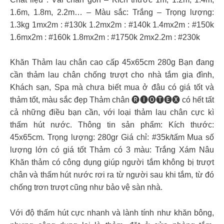
1.6m, 1.8m, 2.2m… – Màu sắc: Trắng – Trọng lượng:
1.3kg 1mx2m : #130k 1.2mx2m : #140k 1.4mx2m : #150k
1.6mx2m : #160k 1.8mx2m : #1750k 2mx2.2m : #230k
Khăn Thảm lau chân cao cấp 45x65cm 280g Bạn đang
cần thảm lau chân chống trượt cho nhà tắm gia đình,
Khách sạn, Spa mà chưa biết mua ở đâu có giá tốt và
thảm tốt, màu sắc đẹp Thảm chân 🅡🅘🅞🅣🅔🅧 có hết tất
cả những điều bạn cần, với loại thảm lau chân cực kì
thấm hút nước. Thông tin sản phẩm: Kích thước:
45x65cm. Trọng lượng: 280gr Giá chỉ: #35k/tấm Mua số
lượng lớn có giá tốt Thảm có 3 màu: Trắng Xám Nâu
Khăn thảm có công dụng giúp người tắm không bị trượt
chân và thấm hút nước rơi ra từ người sau khi tắm, từ đó
chống trơn trượt cũng như bảo vệ sàn nhà.
Với độ thấm hút cực nhanh và lành tính như khăn bông,