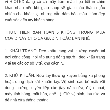
vì RIOTEX đang có cả mấy trăm màu họa tiết in chìm
khác nhau nên khi giao shop sẽ giao màu thảm ngẫu
nhiên cho khách ạ, nhưng vẫn đảm bảo màu thảm đẹp
xuất sắc đến tay khách hàng.
THỰC HIỆN #AN_TOÀN_5_KHÔNG TRONG MÙA
COVID NÀY CHO CẢ GIA ĐÌNH CÁC BẠN NHÉ
1. KHẨU TRANG: Đeo khẩu trang vải thường xuyên tại
nơi công cộng, nơi tập trung đông người; đeo khẩu trang
y tế tại các cơ sở y tế, khu cách ly.
2. KHỬ KHUẨN: Rửa tay thường xuyên bằng xà phòng
hoặc dung dịch sát khuẩn tay. Vệ sinh các bề mặt/ vật
dụng thường xuyên tiếp xúc (tay nắm cửa, điện thoại,
máy tính bảng, mặt bàn, ghế…). Giữ vệ sinh, lau rửa và
để nhà cửa thông thoáng.