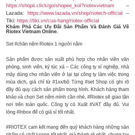
https://shopii.click/go/shopee_kol?riotexvietnam
–
Lazada:
https://www.lazada.vn/shop/riotech-official
–
Tiki:
https://tiki.vn/cua-hang/riotex-official
Khám Phá Các Ưu Đãi Sản Phẩm Và Đánh Giá Về
Riotex Vietnam Online.
Set #chăn nệm Riotex 1 người nằm
Sản phẩm được sản xuất phù hợp cho nhân viên văn
phòng, sinh viên, ký túc xá – Các công ty xí nghiệp, nhà
máy dùng cho nhân viên ở lại tại công ty làm việc trong
mùa dịch, giá chỉ từ #1xx/bộ Từng #set Shop có ghi rõ
đầy đủ quy cách sản phẩm trong hình. Khách hàng tham
khảo và chọn Set nệm mình cần nhé, #Riotex sẽ giao tận
nơi trên toàn quốc. Công ty có Xuất #VAT đầy đủ. Vui
lòng #Inbox để có giá sỉ tốt nhất.
#RIOTEX cam kết mang đến quý khách hàng những sản
phẩm có chất lượng tốt nhất, giá thành rẻ nhất, chung tay