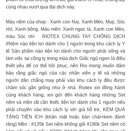
cùng nhau vượt qua đại dịch này.
Màu nệm của shop : Xanh con Nai, Xanh Mèo, Muji, Sóc
nhí, Xanh bông. Màu mền: Xanh ngọc lá, Xanh con Mèo,
màu Sóc nhí RIOTEX CHUNG TAY CHỐNG DỊCH
#Nệm nào tiện lợi dành cho 1 người trong khu cách ly Y
tế Sản phẩm nào tiện lợi dành cho người phải sống và
làm việc tại công ty trong mùa dịch ​Giấc ngủ ngon là điều
thiết yếu để cơ thể hồi phục, nên Rio mong muốn đảm
bảo rằng giấc ngủ của các nhân viên y tế và những
người dân chẳng may phải vào khu cách ly đều được
chăm sóc gần giống như ở nhà. Riotex xin đồng hành
cùng khách hàng, xin gửi đến khách hàng những Set
nệm và mền rất cần thiết, tiện lợi dành cho 1 người nếu
phải chuyển vào khu cách ly với giá hỗ trợ, KÈM QUÀ
TẶNG TIỆN ÍCH (khăn mặt hoặc bàn chải+kem đánh
răng) Mền : #135k Set nệm không gối #190k Set nệm có