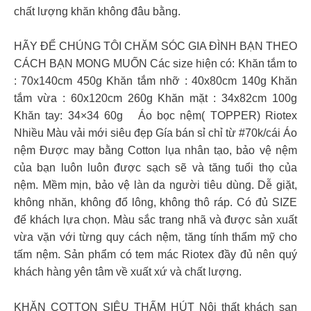
chất lượng khăn không đâu bằng.
HÃY ĐỂ CHÚNG TÔI CHĂM SÓC GIA ĐÌNH BẠN THEO
CÁCH BẠN MONG MUỐN Các size hiện có: Khăn tắm to
: 70x140cm 450g Khăn tắm nhỡ : 40x80cm 140g Khăn
tắm vừa : 60x120cm 260g Khăn mặt : 34x82cm 100g
Khăn tay: 34×34 60g Áo bọc nệm( TOPPER) Riotex
Nhiều Màu vải mới siêu đẹp Gía bán sỉ chỉ từ #70k/cái Áo
nệm Được may bằng Cotton lụa nhân tạo, bảo vệ nệm
của bạn luôn luôn được sạch sẽ và tăng tuổi thọ của
nệm. Mềm mịn, bảo vệ làn da người tiêu dùng. Dễ giặt,
không nhăn, không đổ lông, không thô ráp. Có đủ SIZE
để khách lựa chọn. Màu sắc trang nhã và được sản xuất
vừa vặn với từng quy cách nệm, tăng tính thẩm mỹ cho
tấm nệm. Sản phẩm có tem mác Riotex đầy đủ nên quý
khách hàng yên tâm về xuất xứ và chất lượng.
KHĂN COTTON SIÊU THẤM HÚT Nội thất khách sạn