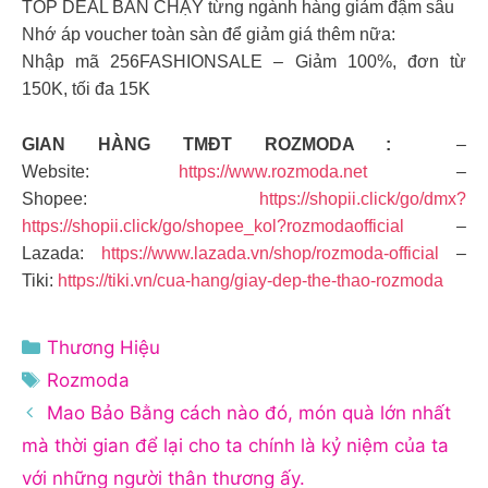
TOP DEAL BÁN CHẠY từng ngành hàng giảm đậm sâu
Nhớ áp voucher toàn sàn để giảm giá thêm nữa:
Nhập mã 256FASHIONSALE – Giảm 100%, đơn từ
150K, tối đa 15K
GIAN HÀNG TMĐT ROZMODA :
–
Website:
https://www.rozmoda.net
–
Shopee:
https://shopii.click/go/dmx?
https://shopii.click/go/shopee_kol?rozmodaofficial
–
Lazada:
https://www.lazada.vn/shop/rozmoda-official
–
Tiki:
https://tiki.vn/cua-hang/giay-dep-the-thao-rozmoda
Danh
Thương Hiệu
mục
Thẻ
Rozmoda
Mao Bảo Bằng cách nào đó, món quà lớn nhất
mà thời gian để lại cho ta chính là kỷ niệm của ta
với những người thân thương ấy.