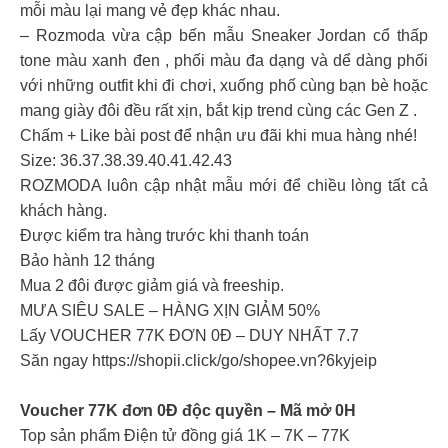
mỗi màu lại mang vẻ đẹp khác nhau.
– Rozmoda vừa cập bến mẫu Sneaker Jordan cổ thấp
tone màu xanh đen , phối màu đa dạng và dể dàng phối
với những outfit khi đi chơi, xuống phố cùng bạn bè hoặc
mang giày đôi đều rất xịn, bắt kịp trend cùng các Gen Z .
Chấm + Like bài post để nhận ưu đãi khi mua hàng nhé!
Size: 36.37.38.39.40.41.42.43
ROZMODA luôn cập nhật mẫu mới để chiều lòng tất cả
khách hàng.
Được kiểm tra hàng trước khi thanh toán
Bảo hành 12 tháng
Mua 2 đôi được giảm giá và freeship.
️MƯA SIÊU SALE – HÀNG XỊN GIẢM 50%
Lấy VOUCHER 77K ĐƠN 0Đ – DUY NHẤT 7.7
Săn ngay https://shopii.click/go/shopee.vn?6kyjeip
Voucher 77K đơn 0Đ độc quyền – Mã mở 0H
Top sản phẩm Điện tử đồng giá 1K – 7K – 77K