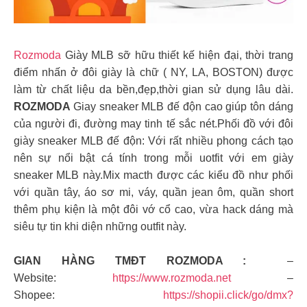
Rozmoda
Giày MLB sỡ hữu thiết kế hiện đại, thời trang
điểm nhấn ở đôi giày là chữ ( NY, LA, BOSTON) được
làm từ chất liệu da bền,đẹp,thời gian sử dụng lâu dài.
ROZMODA
Giay sneaker MLB đế độn cao giúp tôn dáng
của người đi, đường may tinh tế sắc nét.Phối đồ với đôi
giày sneaker MLB đế độn: Với rất nhiều phong cách tạo
nên sự nổi bật cá tính trong mỗi uotfit với em giày
sneaker MLB này.Mix macth được các kiểu đồ như phối
với quần tây, áo sơ mi, váy, quần jean ôm, quần short
thêm phụ kiện là một đôi vớ cổ cao, vừa hack dáng mà
siêu tự tin khi diện những outfit này.
GIAN HÀNG TMĐT ROZMODA :
–
Website:
https://www.rozmoda.net
–
Shopee:
https://shopii.click/go/dmx?