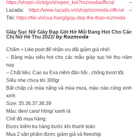
https://shopii.click/go/shopee_kol?rozmodaofficial
–
Lazada:
https://www.lazada.vn/shop/rozmoda-official
–
Tiki:
https://tiki.vn/cua-hang/giay-dep-the-thao-rozmoda
Giày Sục Nữ Giày Đạp Gót Hở Mũi Đang Hot Cho Các
Chị Nữ Hè Thu 2022/ 𝙗𝙮 𝙍𝙤𝙯𝙢𝙤𝙙𝙖
Chấm + Like post để nhận ưu đãi giảm giá nhé!
– Bảng màu siêu hot cho các mẫu giày sục hè thu năm
nay
– Chất liệu: Cao su Eva mềm đàn hồi , chống trượt tốt.
Siêu nhẹ chưa tới 300gr
Bất chấp cả mùa nắng và mùa mưa, màu nào cũng xinh
xinh
Size: 35.36.37.38.39
Màu: đen/ caro/ hồng/ xanh lá
Chế độ mua hàng:
Được kiểm tra hàng trước khi thanh toán
Mua 2 sản phẩm được giảm giá và freeship