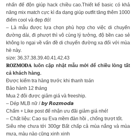
nhấn đế độn giúp hack chiều cao.Thiết kế basic có khả
năng mix match cực kì đa dạng giúp outfit tăng thêm 1000
điểm cool và đẹp đó!
– Là mẫu được lựa chọn phù hợp cho việc di chuyển
đường dài, đi phượt thì vô cùng lý tưởng, độ bền cao sẻ
không lo ngại về vấn đề di chuyển đường xa đối với mùa
hè này.
size: 36.37.38.39.40.41.42.43
𝐑𝐎𝐙𝐌𝐎𝐃𝐀 luôn cập nhật mẫu mới để chiều lòng tất
cả khách hàng.
Được kiểm tra hàng trước khi thanh toán
Bảo hành 12 tháng
Mua 2 đôi được giảm giá và freeship.
– Dép MLB nữ / 𝙗𝙮 𝙍𝙤𝙯𝙢𝙤𝙙𝙖
Chấm + Like post để nhận ưu đãi giảm giá nhé!
– Chất liệu: Cao su Eva mềm đàn hồi , chống trượt tốt.
Siêu nhẹ chưa tới 300gr Bất chấp cả mùa nắng và mùa
mưa, màu nào cũng xinh xinh