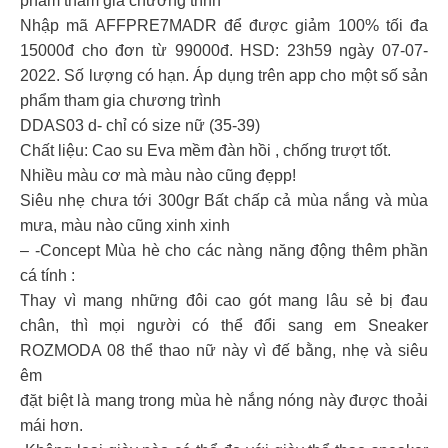
phẩm tham gia chương trình
Nhập mã AFFPRE7MADR để được giảm 100% tối đa
15000đ cho đơn từ 99000đ. HSD: 23h59 ngày 07-07-
2022. Số lượng có hạn. Áp dụng trên app cho một số sản
phẩm tham gia chương trình
DDAS03 d- chỉ có size nữ (35-39)
Chất liệu: Cao su Eva mềm đàn hồi , chống trượt tốt.
Nhiều màu cơ mà màu nào cũng đẹpp!
Siêu nhẹ chưa tới 300gr Bất chấp cả mùa nắng và mùa
mưa, màu nào cũng xinh xinh
– -Concept Mùa hè cho các nàng năng động thêm phần
cá tính :
Thay vì mang những đôi cao gót mang lâu sẻ bị đau
chân, thì mọi người có thể đổi sang em Sneaker
ROZMODA 08 thể thao nữ này vì đế bằng, nhẹ và siêu
êm
đặt biệt là mang trong mùa hè nắng nóng này được thoải
mái hơn.