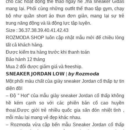
cho các hoạt động thể thao ngày hè ,mà sneaker Gidas
mang lại. Phối cùng những outfit thể thao tập gym, chạy
bộ như quần short áo thun đơn giản, mang lại sự trẻ
trung năng động và là động lực tập luyện.
Size : 36.37.38.39.40.41.42.43
ROZMODA SHOP luôn cập nhật mẫu mới để chiều lòng
tất cả khách hàng.
Được kiểm tra hàng trước khi thanh toán
Bảo hành 12 tháng
Mua 2 đôi được giảm giá và freeship.
𝗦𝗡𝗘𝗔𝗞𝗘𝗥 𝗝𝗢𝗥𝗗𝗔𝗡 𝗟𝗢𝗪 | 𝙗𝙮 𝙍𝙤𝙯𝙢𝙤𝙙𝙖
Một phối màu chất của giày sneaker Jordan cổ thấp tự tin
diện đồ!
– Độ ” Hot” của mẫu giày sneaker Jordan cổ thấp không
hề kém cạnh so với các phiên bản cổ cao huyền
thoại.Được giới trẻ nhiều quốc gia săn đón nhiệt tình ,
mỗi màu lại mang vẻ đẹp khác nhau.
– Rozmoda vừa cập bến mẫu Sneaker Jordan cổ thấp