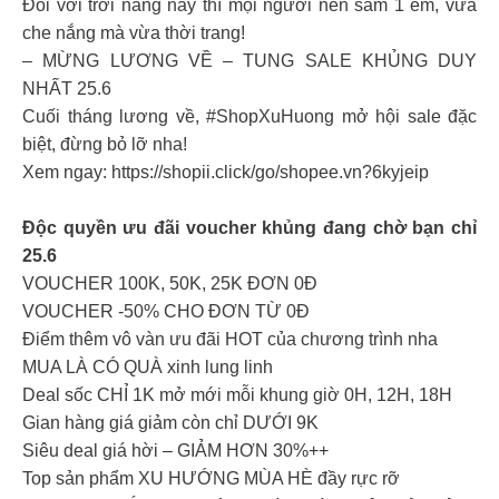
Đối với trời nắng này thì mọi người nên sắm 1 em, vừa
che nắng mà vừa thời trang!
– MỪNG LƯƠNG VỀ – TUNG SALE KHỦNG DUY
NHẤT 25.6
Cuối tháng lương về, #ShopXuHuong mở hội sale đặc
biệt, đừng bỏ lỡ nha!
Xem ngay: https://shopii.click/go/shopee.vn?6kyjeip
Độc quyền ưu đãi voucher khủng đang chờ bạn chỉ
25.6
VOUCHER 100K, 50K, 25K ĐƠN 0Đ
VOUCHER -50% CHO ĐƠN TỪ 0Đ
Điểm thêm vô vàn ưu đãi HOT của chương trình nha
MUA LÀ CÓ QUÀ xinh lung linh
Deal sốc CHỈ 1K mở mới mỗi khung giờ 0H, 12H, 18H
Gian hàng giá giảm còn chỉ DƯỚI 9K
Siêu deal giá hời – GIẢM HƠN 30%++
Top sản phẩm XU HƯỚNG MÙA HÈ đầy rực rỡ