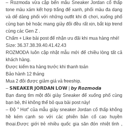
– Rozmoda vừa cập bến mẫu Sneaker Jordan cổ thấp
tone màu xám kết hợp trắng đế xanh, phối màu đa dạng
và dể dàng phối với những outfit khi đi chơi, xuống phố
cùng bạn bè hoặc mang giày đôi đều rất xịn, bắt kịp trend
cùng các Gen Z .
Chấm + Like bài post để nhận ưu đãi khi mua hàng nhé!
Size: 36.37.38.39.40.41.42.43
ROZMODA luôn cập nhật mẫu mới để chiều lòng tất cả
khách hàng.
Được kiểm tra hàng trước khi thanh toán
Bảo hành 12 tháng
Mua 2 đôi được giảm giá và freeship.
– 𝗦𝗡𝗘𝗔𝗞𝗘𝗥 𝗝𝗢𝗥𝗗𝗔𝗡 𝗟𝗢𝗪 | 𝙗𝙮 𝙍𝙤𝙯𝙢𝙤𝙙𝙖
Bạn đang tìm một đôi giày Sneaker để xuống phố cùng
bạn bè, thì không thể bỏ qua bài post này!
– Độ ” Hot” của mẫu giày sneaker Jordan cổ thấp không
hề kém cạnh so với các phiên bản cổ cao huyền
thoại.Được giới trẻ nhiều quốc gia săn đón nhiệt tình ,