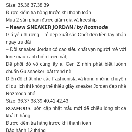
Size: 35.36.37.38.39
Được kiểm tra hàng trước khi thanh toán
Mua 2 sản phẩm được giảm giá và freeship
– 𝗡𝗲𝘄𝘄 𝗦𝗡𝗘𝗔𝗞𝗘𝗥 𝗝𝗢𝗥𝗗𝗔𝗡 / 𝙗𝙮 𝙍𝙤𝙯𝙢𝙤𝙙𝙖
Giá yêu thương – rẻ đẹp xuất sắc Chốt đơn liền tay nhận
ngay ưu đãi
– Đôi sneaker Jordan cổ cao siêu chất vạn người mê với
tone màu xanh biển tươi mát,
Dể phối đồ vô cùng ấy ạ! Gen Z nhìn phát biết luônn
chuẩn Gu snaeker ,bắt trend nè
Diện đồ chất như các Fashionista và trong những chuyến
đi du lịch thì không thể thiếu giầy sneaker Jordan đẹp nhà
Rozmoda nhé!
Size: 36.37.38.39.40.41.42.43
𝐑𝐎𝐙𝐌𝐎𝐃𝐀 luôn cập nhật mẫu mới để chiều lòng tất cả
khách hàng.
Được kiểm tra hàng trước khi thanh toán
Bảo hành 12 tháng