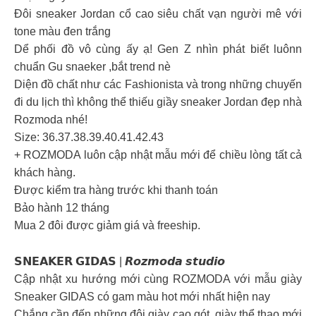
Đôi sneaker Jordan cổ cao siêu chất vạn người mê với
tone màu đen trắng
Dể phối đồ vô cùng ấy ạ! Gen Z nhìn phát biết luônn
chuẩn Gu snaeker ,bắt trend nè
Diện đồ chất như các Fashionista và trong những chuyến
đi du lịch thì không thể thiếu giầy sneaker Jordan đẹp nhà
Rozmoda nhé!
Size: 36.37.38.39.40.41.42.43
+ ROZMODA luôn cập nhật mẫu mới để chiều lòng tất cả
khách hàng.
Được kiểm tra hàng trước khi thanh toán
Bảo hành 12 tháng
Mua 2 đôi được giảm giá và freeship.
𝗦𝗡𝗘𝗔𝗞𝗘𝗥 𝗚𝗜𝗗𝗔𝗦 | 𝙍𝙤𝙯𝙢𝙤𝙙𝙖 𝙨𝙩𝙪𝙙𝙞𝙤
Cập nhật xu hướng mới cùng ROZMODA với mẫu giày
Sneaker GIDAS có gam màu hot mới nhất hiện nay
Chắng cần đến những đôi giày cao gót, giày thể thao mới