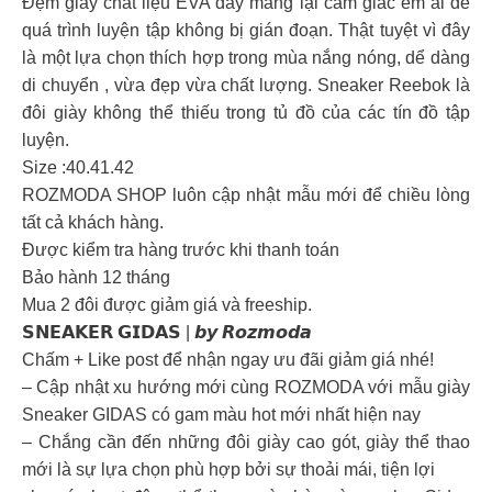
Đệm giày chất liệu EVA dày mang lại cảm giác êm ái để
quá trình luyện tập không bị gián đoạn. Thật tuyệt vì đây
là một lựa chọn thích hợp trong mùa nắng nóng, dể dàng
di chuyển , vừa đẹp vừa chất lượng. Sneaker Reebok là
đôi giày không thể thiếu trong tủ đồ của các tín đồ tập
luyện.
Size :40.41.42
ROZMODA SHOP luôn cập nhật mẫu mới để chiều lòng
tất cả khách hàng.
Được kiểm tra hàng trước khi thanh toán
Bảo hành 12 tháng
Mua 2 đôi được giảm giá và freeship.
𝗦𝗡𝗘𝗔𝗞𝗘𝗥 𝗚𝗜𝗗𝗔𝗦 | 𝙗𝙮 𝙍𝙤𝙯𝙢𝙤𝙙𝙖
Chấm + Like post để nhận ngay ưu đãi giảm giá nhé!
– Cập nhật xu hướng mới cùng ROZMODA với mẫu giày
Sneaker GIDAS có gam màu hot mới nhất hiện nay
– Chắng cần đến những đôi giày cao gót, giày thể thao
mới là sự lựa chọn phù hợp bởi sự thoải mái, tiện lợi