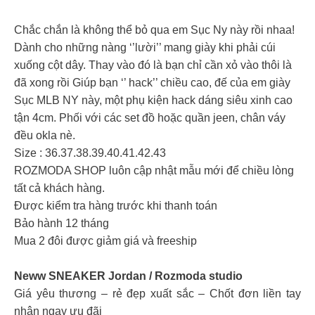
Chắc chắn là không thể bỏ qua em Sục Ny này rồi nhaa!
Dành cho những nàng ‘’lười’’ mang giày khi phải cúi
xuống cột dây. Thay vào đó là bạn chỉ cần xỏ vào thôi là
đã xong rồi Giúp bạn ‘’ hack’’ chiều cao, đế của em giày
Sục MLB NY này, một phụ kiện hack dáng siêu xinh cao
tận 4cm. Phối với các set đồ hoặc quần jeen, chân váy
đều okla nè.
Size : 36.37.38.39.40.41.42.43
ROZMODA SHOP luôn cập nhật mẫu mới để chiều lòng
tất cả khách hàng.
Được kiểm tra hàng trước khi thanh toán
Bảo hành 12 tháng
Mua 2 đôi được giảm giá và freeship
Neww SNEAKER Jordan / Rozmoda studio
Giá yêu thương – rẻ đẹp xuất sắc – Chốt đơn liền tay
nhận ngay ưu đãi