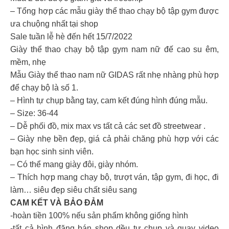
– Tổng hợp các mẫu giày thể thao chạy bộ tập gym được
ưa chuộng nhất tại shop
Sale tuần lễ hè đến hết 15/7/2022
Giày thể thao chạy bộ tập gym nam nữ đế cao su êm,
mềm, nhẹ
Mẫu Giày thể thao nam nữ GIDAS rất nhẹ nhàng phù hợp
để chạy bộ là số 1.
– Hình tự chụp bằng tay, cam kết đúng hình đúng mẫu.
– Size: 36-44
– Dễ phối đồ, mix max vs tất cả các set đồ streetwear .
– Giày nhẹ bền đẹp, giá cả phải chăng phù hợp với các
bạn học sinh sinh viên.
– Có thể mang giày đôi, giày nhóm.
– Thích hợp mang chạy bộ, trượt ván, tập gym, đi học, đi
làm… siêu đẹp siêu chất siêu sang
CAM KẾT VÀ BẢO ĐẢM
-hoàn tiền 100% nếu sản phẩm không giống hình
-tất cả hình đăng bán shop dều tự chụp và quay video