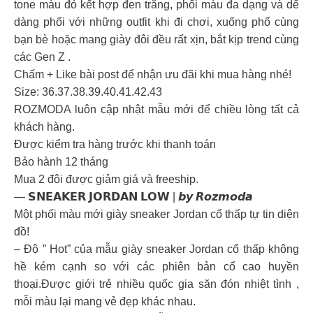
tone màu đỏ kết hợp đen trắng, phối màu đa dạng và dể
dàng phối với những outfit khi đi chơi, xuống phố cùng
bạn bè hoặc mang giày đôi đều rất xịn, bắt kịp trend cùng
các Gen Z .
Chấm + Like bài post để nhận ưu đãi khi mua hàng nhé!
Size: 36.37.38.39.40.41.42.43
ROZMODA luôn cập nhật mẫu mới để chiều lòng tất cả
khách hàng.
Được kiểm tra hàng trước khi thanh toán
Bảo hành 12 tháng
Mua 2 đôi được giảm giá và freeship.
— 𝗦𝗡𝗘𝗔𝗞𝗘𝗥 𝗝𝗢𝗥𝗗𝗔𝗡 𝗟𝗢𝗪 | 𝙗𝙮 𝙍𝙤𝙯𝙢𝙤𝙙𝙖
Một phối màu mới giày sneaker Jordan cổ thấp tự tin diện
đồ!
– Độ ” Hot” của mẫu giày sneaker Jordan cổ thấp không
hề kém cạnh so với các phiên bản cổ cao huyền
thoại.Được giới trẻ nhiều quốc gia săn đón nhiệt tình ,
mỗi màu lại mang vẻ đẹp khác nhau.