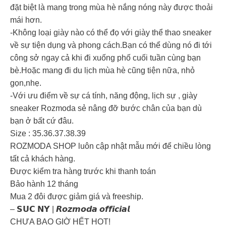
đặt biệt là mang trong mùa hè nắng nóng này được thoải
mái hơn.
-Không loại giày nào có thể đọ với giày thể thao sneaker
về sự tiện dụng và phong cách.Bạn có thể dùng nó đi tới
công sở ngay cả khi đi xuống phố cuối tuần cùng bạn
bè.Hoặc mang đi du lịch mùa hè cũng tiện nữa, nhỏ
gọn,nhẹ.
-Với ưu điểm về sự cá tính, năng động, lịch sự , giày
sneaker Rozmoda sẻ nâng đỡ bước chân của bạn dù
bạn ở bất cứ đâu.
Size : 35.36.37.38.39
ROZMODA SHOP luôn cập nhật mẫu mới để chiều lòng
tất cả khách hàng.
Được kiểm tra hàng trước khi thanh toán
Bảo hành 12 tháng
Mua 2 đôi được giảm giá và freeship.
– 𝗦𝗨𝗖 𝗡𝗬 | 𝙍𝙤𝙯𝙢𝙤𝙙𝙖 𝙤𝙛𝙛𝙞𝙘𝙞𝙖𝙡
CHƯA BAO GIỜ HẾT HOT!