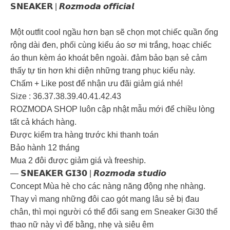
𝗦𝗡𝗘𝗔𝗞𝗘𝗥 | 𝙍𝙤𝙯𝙢𝙤𝙙𝙖 𝙤𝙛𝙛𝙞𝙘𝙞𝙖𝙡
Một outfit cool ngầu hơn bạn sẽ chọn mọt chiếc quần ống
rộng dài đen, phối cùng kiểu áo sơ mi trắng, hoạc chiếc
áo thun kèm áo khoát bên ngoài. đảm bảo bạn sẻ cảm
thấy tự tin hơn khi diện những trang phục kiểu này.
Chấm + Like post để nhận ưu đãi giảm giá nhé!
Size : 36.37.38.39.40.41.42.43
ROZMODA SHOP luôn cập nhật mẫu mới để chiều lòng
tất cả khách hàng.
Được kiểm tra hàng trước khi thanh toán
Bảo hành 12 tháng
Mua 2 đôi được giảm giá và freeship.
— 𝗦𝗡𝗘𝗔𝗞𝗘𝗥 𝗚𝗜𝟯𝟬 | 𝙍𝙤𝙯𝙢𝙤𝙙𝙖 𝙨𝙩𝙪𝙙𝙞𝙤
Concept Mùa hè cho các nàng năng động nhẹ nhàng.
Thay vì mang những đôi cao gót mang lâu sẻ bị đau
chân, thì mọi người có thể đổi sang em Sneaker Gi30 thể
thao nữ này vì đế bằng, nhẹ và siêu êm