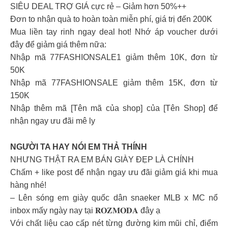
SIÊU DEAL TRỢ GIÁ cực rẻ – Giảm hơn 50%++
Đơn to nhận quà to hoàn toàn miễn phí, giá trị đến 200K
Mua liền tay rinh ngay deal hot! Nhớ áp voucher dưới
đây để giảm giá thêm nữa:
Nhập mã 77FASHIONSALE1 giảm thêm 10K, đơn từ
50K
Nhập mã 77FASHIONSALE giảm thêm 15K, đơn từ
150K
Nhập thêm mã [Tên mã của shop] của [Tên Shop] để
nhận ngay ưu đãi mê ly
NGƯỜI TA HAY NÓI EM THẢ THÍNH
NHƯNG THẬT RA EM BÁN GIÀY ĐẸP LÀ CHÍNH
Chấm + like post để nhận ngay ưu đãi giảm giá khi mua
hàng nhé!
– Lên sóng em giày quốc dân snaeker MLB x MC nổ
inbox mấy ngày nay tại 𝐑𝐎𝐙𝐌𝐎𝐃𝐀 đây ạ
Với chất liệu cao cấp nét từng đường kim mũi chỉ, điểm