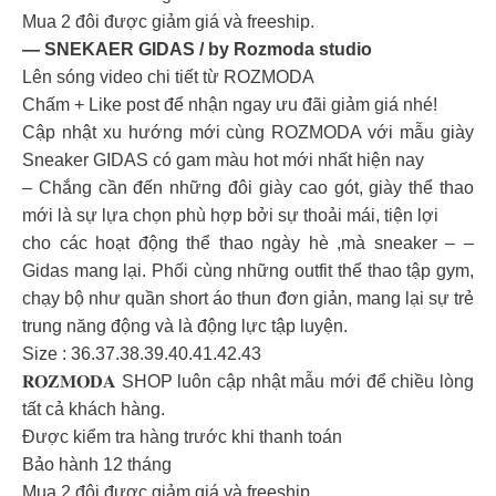
Mua 2 đôi được giảm giá và freeship.
— SNEKAER GIDAS / by Rozmoda studio
Lên sóng video chi tiết từ ROZMODA
Chấm + Like post để nhận ngay ưu đãi giảm giá nhé!
Cập nhật xu hướng mới cùng ROZMODA với mẫu giày
Sneaker GIDAS có gam màu hot mới nhất hiện nay
– Chắng cần đến những đôi giày cao gót, giày thể thao
mới là sự lựa chọn phù hợp bởi sự thoải mái, tiện lợi
cho các hoạt động thể thao ngày hè ,mà sneaker – –
Gidas mang lại. Phối cùng những outfit thể thao tập gym,
chạy bộ như quần short áo thun đơn giản, mang lại sự trẻ
trung năng động và là động lực tập luyện.
Size : 36.37.38.39.40.41.42.43
𝐑𝐎𝐙𝐌𝐎𝐃𝐀 SHOP luôn cập nhật mẫu mới để chiều lòng
tất cả khách hàng.
Được kiểm tra hàng trước khi thanh toán
Bảo hành 12 tháng
Mua 2 đôi được giảm giá và freeship