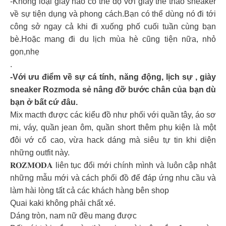
-Không loại giày nào có thể đọ với giày thể thao sneaker
về sự tiện dụng và phong cách.Bạn có thể dùng nó đi tới
công sở ngay cả khi đi xuống phố cuối tuần cùng bạn
bè.Hoặc mang đi du lịch mùa hè cũng tiện nữa, nhỏ
gọn,nhẹ
.
-Với ưu điểm về sự cá tính, năng động, lịch sự , giày
sneaker Rozmoda sẻ nâng đỡ bước chân của bạn dù
bạn ở bất cứ đâu.
Mix macth được các kiểu đồ như phối với quần tây, áo sơ
mi, váy, quần jean ôm, quần short thêm phụ kiện là một
đôi vớ cổ cao, vừa hack dáng mà siêu tự tin khi diện
những outfit này.
𝐑𝐎𝐙𝐌𝐎𝐃𝐀 liên tục đổi mới chính mình và luôn cập nhật
những mẫu mới và cách phối đồ để đáp ứng nhu cầu và
làm hài lòng tất cả các khách hàng bên shop
Quai kaki không phải chất xé.
Dáng tròn, nam nữ đều mang được