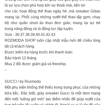
là sự lựa chọn phù hợp bởi sự thoải mái, tiện lợi
cho các hoạt động thể thao ngày hè ,mà sneaker Gidas
mang lại. Phối cùng những outfit thể thao tập gym, chạy
bộ như quần short áo thun đơn giản, mang lại sự trẻ
trung năng động và là động lực tập luyện.
Size : 36.37.38.39.40.41.42.43
ROZMODA SHOP luôn cập nhật mẫu mới để chiều lòng
tất cả khách hàng.
Được kiểm tra hàng trước khi thanh toán
Bảo hành 12 tháng
Mua 2 đôi được giảm giá và freeship.
–
GUCCI / by Rozmoda
Một phụ kiện không thể thiếu trong trang phục của những
bữa tiệc. Đặc biệt, giày sneaker Gucci là một item mang
đến một ‘luồng gió mới’ tạo điểm nhấn để giúp outfit của
bạn trở nên lôi cuốn và chỉnh tề. Ngoài ra ai là tín đồ của