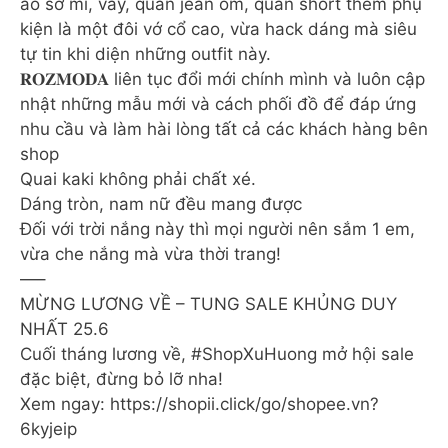
áo sơ mi, váy, quần jean ôm, quần short thêm phụ
kiện là một đôi vớ cổ cao, vừa hack dáng mà siêu
tự tin khi diện những outfit này.
𝐑𝐎𝐙𝐌𝐎𝐃𝐀 liên tục đổi mới chính mình và luôn cập
nhật những mẫu mới và cách phối đồ để đáp ứng
nhu cầu và làm hài lòng tất cả các khách hàng bên
shop
Quai kaki không phải chất xé.
Dáng tròn, nam nữ đều mang được
Đối với trời nắng này thì mọi người nên sắm 1 em,
vừa che nắng mà vừa thời trang!
—–
MỪNG LƯƠNG VỀ – TUNG SALE KHỦNG DUY
NHẤT 25.6
Cuối tháng lương về, #ShopXuHuong mở hội sale
đặc biệt, đừng bỏ lỡ nha!
Xem ngay: https://shopii.click/go/shopee.vn?
6kyjeip