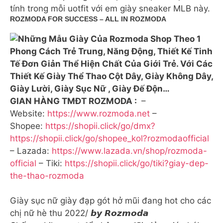
tính trong mỗi uotfit với em giày sneaker MLB này.
ROZMODA FOR SUCCESS – ALL IN ROZMODA
GIAN HÀNG TMĐT ROZMODA :
–
Website:
https://www.rozmoda.net
–
Shopee:
https://shopii.click/go/dmx?
https://shopii.click/go/shopee_kol?rozmodaofficial
– Lazada:
https://www.lazada.vn/shop/rozmoda-
official
– Tiki:
https://shopii.click/go/tiki?giay-dep-
the-thao-rozmoda
Giày sục nữ giày đạp gót hở mũi đang hot cho các
chị nữ hè thu 2022/ 𝙗𝙮 𝙍𝙤𝙯𝙢𝙤𝙙𝙖