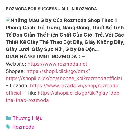
ROZMODA FOR SUCCESS – ALL IN ROZMODA
GIAN HÀNG TMĐT ROZMODA :
–
Website:
https://www.rozmoda.net
–
Shopee:
https://shopii.click/go/dmx?
https://shopii.click/go/shopee_kol?rozmodaofficial
– Lazada:
https://www.lazada.vn/shop/rozmoda-
official
– Tiki:
https://shopii.click/go/tiki?giay-dep-
the-thao-rozmoda
Danh
Thương Hiệu
mục
Thẻ
Rozmoda