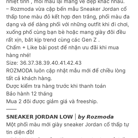
nhiệt tình , mỗi màu lại mang vẻ đẹp khác nhau.
– Rozmoda vừa cập bến mẫu Sneaker Jordan cổ
thấp tone màu đỏ kết hợp đen trắng, phối màu đa
dạng và dể dàng phối với những outfit khi đi chơi,
xuống phố cùng bạn bè hoặc mang giày đôi đều
rất xịn, bắt kịp trend cùng các Gen Z .
Chấm + Like bài post để nhận ưu đãi khi mua
hàng nhé!
Size: 36.37.38.39.40.41.42.43
ROZMODA luôn cập nhật mẫu mới để chiều lòng
tất cả khách hàng.
Được kiểm tra hàng trước khi thanh toán
Bảo hành 12 tháng
Mua 2 đôi được giảm giá và freeship.
——
𝗦𝗡𝗘𝗔𝗞𝗘𝗥 𝗝𝗢𝗥𝗗𝗔𝗡 𝗟𝗢𝗪 | 𝙗𝙮 𝙍𝙤𝙯𝙢𝙤𝙙𝙖
Một phối màu mới giày sneaker Jordan cổ thấp tự
tin diện đồ!