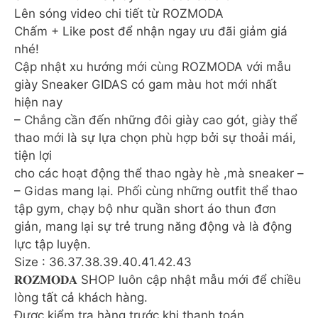
Lên sóng video chi tiết từ ROZMODA
Chấm + Like post để nhận ngay ưu đãi giảm giá
nhé!
Cập nhật xu hướng mới cùng ROZMODA với mẫu
giày Sneaker GIDAS có gam màu hot mới nhất
hiện nay
– Chắng cần đến những đôi giày cao gót, giày thể
thao mới là sự lựa chọn phù hợp bởi sự thoải mái,
tiện lợi
cho các hoạt động thể thao ngày hè ,mà sneaker –
– Gidas mang lại. Phối cùng những outfit thể thao
tập gym, chạy bộ như quần short áo thun đơn
giản, mang lại sự trẻ trung năng động và là động
lực tập luyện.
Size : 36.37.38.39.40.41.42.43
𝐑𝐎𝐙𝐌𝐎𝐃𝐀 SHOP luôn cập nhật mẫu mới để chiều
lòng tất cả khách hàng.
Được kiểm tra hàng trước khi thanh toán