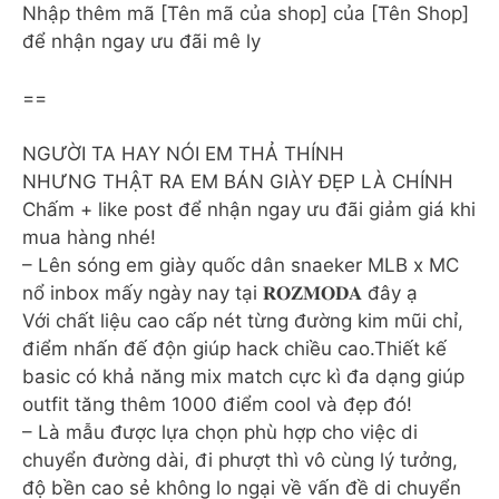
Nhập thêm mã [Tên mã của shop] của [Tên Shop]
để nhận ngay ưu đãi mê ly
==
NGƯỜI TA HAY NÓI EM THẢ THÍNH
NHƯNG THẬT RA EM BÁN GIÀY ĐẸP LÀ CHÍNH
Chấm + like post để nhận ngay ưu đãi giảm giá khi
mua hàng nhé!
– Lên sóng em giày quốc dân snaeker MLB x MC
nổ inbox mấy ngày nay tại 𝐑𝐎𝐙𝐌𝐎𝐃𝐀 đây ạ
Với chất liệu cao cấp nét từng đường kim mũi chỉ,
điểm nhấn đế độn giúp hack chiều cao.Thiết kế
basic có khả năng mix match cực kì đa dạng giúp
outfit tăng thêm 1000 điểm cool và đẹp đó!
– Là mẫu được lựa chọn phù hợp cho việc di
chuyển đường dài, đi phượt thì vô cùng lý tưởng,
độ bền cao sẻ không lo ngại về vấn đề di chuyển