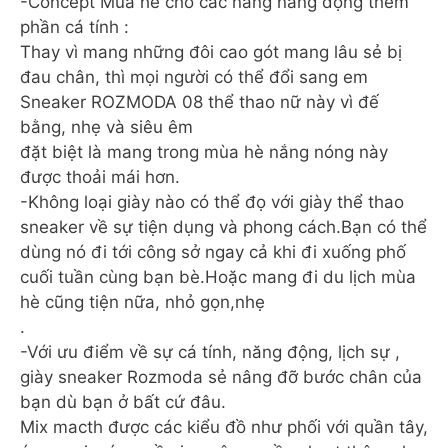
-Concept Mùa hè cho các nàng năng động thêm
phần cá tính :
Thay vì mang những đôi cao gót mang lâu sẻ bị
đau chân, thì mọi người có thể đổi sang em
Sneaker ROZMODA 08 thể thao nữ này vì đế
bằng, nhẹ và siêu êm
đặt biệt là mang trong mùa hè nắng nóng này
được thoải mái hơn.
-Không loại giày nào có thể đọ với giày thể thao
sneaker về sự tiện dụng và phong cách.Bạn có thể
dùng nó đi tới công sở ngay cả khi đi xuống phố
cuối tuần cùng bạn bè.Hoặc mang đi du lịch mùa
hè cũng tiện nữa, nhỏ gọn,nhẹ
.
-Với ưu điểm về sự cá tính, năng động, lịch sự ,
giày sneaker Rozmoda sẻ nâng đỡ bước chân của
bạn dù bạn ở bất cứ đâu.
Mix macth được các kiểu đồ như phối với quần tây,