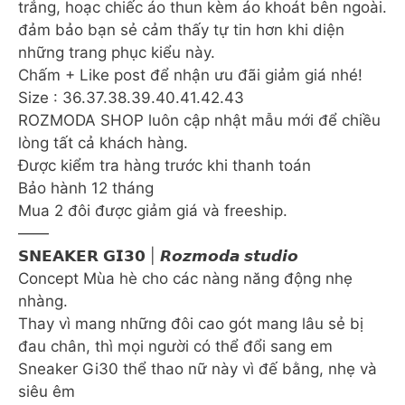
trắng, hoạc chiếc áo thun kèm áo khoát bên ngoài.
đảm bảo bạn sẻ cảm thấy tự tin hơn khi diện
những trang phục kiểu này.
Chấm + Like post để nhận ưu đãi giảm giá nhé!
Size : 36.37.38.39.40.41.42.43
ROZMODA SHOP luôn cập nhật mẫu mới để chiều
lòng tất cả khách hàng.
Được kiểm tra hàng trước khi thanh toán
Bảo hành 12 tháng
Mua 2 đôi được giảm giá và freeship.
——
𝗦𝗡𝗘𝗔𝗞𝗘𝗥 𝗚𝗜𝟯𝟬 | 𝙍𝙤𝙯𝙢𝙤𝙙𝙖 𝙨𝙩𝙪𝙙𝙞𝙤
Concept Mùa hè cho các nàng năng động nhẹ
nhàng.
Thay vì mang những đôi cao gót mang lâu sẻ bị
đau chân, thì mọi người có thể đổi sang em
Sneaker Gi30 thể thao nữ này vì đế bằng, nhẹ và
siêu êm