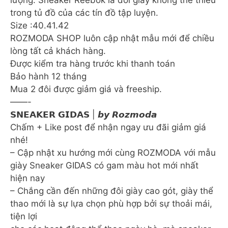
trong tủ đồ của các tín đồ tập luyện.
Size :40.41.42
ROZMODA SHOP luôn cập nhật mẫu mới để chiều
lòng tất cả khách hàng.
Được kiểm tra hàng trước khi thanh toán
Bảo hành 12 tháng
Mua 2 đôi được giảm giá và freeship.
——-
𝗦𝗡𝗘𝗔𝗞𝗘𝗥 𝗚𝗜𝗗𝗔𝗦 | 𝙗𝙮 𝙍𝙤𝙯𝙢𝙤𝙙𝙖
Chấm + Like post để nhận ngay ưu đãi giảm giá
nhé!
– Cập nhật xu hướng mới cùng ROZMODA với mẫu
giày Sneaker GIDAS có gam màu hot mới nhất
hiện nay
– Chắng cần đến những đôi giày cao gót, giày thể
thao mới là sự lựa chọn phù hợp bởi sự thoải mái,
tiện lợi