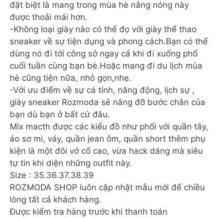
đặt biệt là mang trong mùa hè nắng nóng này
được thoải mái hơn.
-Không loại giày nào có thể đọ với giày thể thao
sneaker về sự tiện dụng và phong cách.Bạn có thể
dùng nó đi tới công sở ngay cả khi đi xuống phố
cuối tuần cùng bạn bè.Hoặc mang đi du lịch mùa
hè cũng tiện nữa, nhỏ gọn,nhẹ.
-Với ưu điểm về sự cá tính, năng động, lịch sự ,
giày sneaker Rozmoda sẻ nâng đỡ bước chân của
bạn dù bạn ở bất cứ đâu.
Mix macth được các kiểu đồ như phối với quần tây,
áo sơ mi, váy, quần jean ôm, quần short thêm phụ
kiện là một đôi vớ cổ cao, vừa hack dáng mà siêu
tự tin khi diện những outfit này.
Size : 35.36.37.38.39
ROZMODA SHOP luôn cập nhật mẫu mới để chiều
lòng tất cả khách hàng.
Được kiểm tra hàng trước khi thanh toán