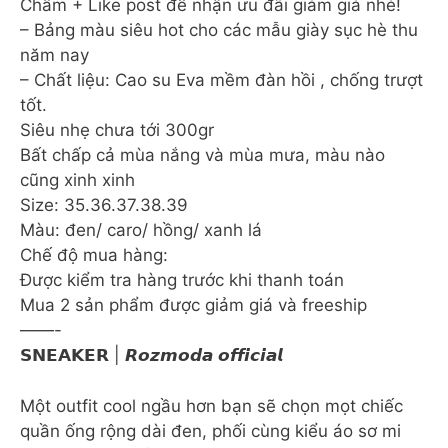
Chấm + Like post để nhận ưu đãi giảm giá nhé!
– Bảng màu siêu hot cho các mẫu giày sục hè thu
năm nay
– Chất liệu: Cao su Eva mềm đàn hồi , chống trượt
tốt.
Siêu nhẹ chưa tới 300gr
Bất chấp cả mùa nắng và mùa mưa, màu nào
cũng xinh xinh
Size: 35.36.37.38.39
Màu: đen/ caro/ hồng/ xanh lá
Chế độ mua hàng:
Được kiểm tra hàng trước khi thanh toán
Mua 2 sản phẩm được giảm giá và freeship
——-
𝗦𝗡𝗘𝗔𝗞𝗘𝗥 | 𝙍𝙤𝙯𝙢𝙤𝙙𝙖 𝙤𝙛𝙛𝙞𝙘𝙞𝙖𝙡
Một outfit cool ngầu hơn bạn sẽ chọn mọt chiếc
quần ống rộng dài đen, phối cùng kiểu áo sơ mi