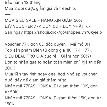
Bảo hành 12 tháng
Mua 2 đôi được giảm giá và freeship.
—-
️MƯA SIÊU SALE – HÀNG XỊN GIẢM 50%
Lấy VOUCHER 77K ĐƠN 0Đ – DUY NHẤT 7.7
Săn ngay https://shopii.click/go/shopee.vn?6kyjeip
Voucher 77K đơn 0Đ độc quyền – Mã mở 0H
Top sản phẩm Điện tử đồng giá 1K – 7K – 77K
SIÊU DEAL TRỢ GIÁ cực rẻ – Giảm hơn 50%++
Đơn to nhận quà to hoàn toàn miễn phí, giá trị đến
200K
Mua liền tay rinh ngay deal hot! Nhớ áp voucher
dưới đây để giảm giá thêm nữa:
Nhập mã 77FASHIONSALE1 giảm thêm 10K, đơn
từ 50K
Nhập mã 77FASHIONSALE giảm thêm 15K, đơn từ
150K