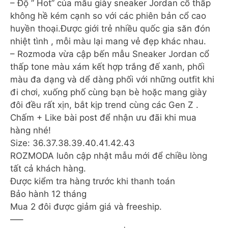
– Độ ” Hot” của mẫu giày sneaker Jordan cổ thấp
không hề kém cạnh so với các phiên bản cổ cao
huyền thoại.Được giới trẻ nhiều quốc gia săn đón
nhiệt tình , mỗi màu lại mang vẻ đẹp khác nhau.
– Rozmoda vừa cập bến mẫu Sneaker Jordan cổ
thấp tone màu xám kết hợp trắng đế xanh, phối
màu đa dạng và dể dàng phối với những outfit khi
đi chơi, xuống phố cùng bạn bè hoặc mang giày
đôi đều rất xịn, bắt kịp trend cùng các Gen Z .
Chấm + Like bài post để nhận ưu đãi khi mua
hàng nhé!
Size: 36.37.38.39.40.41.42.43
ROZMODA luôn cập nhật mẫu mới để chiều lòng
tất cả khách hàng.
Được kiểm tra hàng trước khi thanh toán
Bảo hành 12 tháng
Mua 2 đôi được giảm giá và freeship.
—–