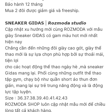
Bảo hành 12 tháng
Mua 2 đôi được giảm giá và freeship.
𝗦𝗡𝗘𝗔𝗞𝗘𝗥 𝗚𝗜𝗗𝗔𝗦 | 𝙍𝙤𝙯𝙢𝙤𝙙𝙖 𝙨𝙩𝙪𝙙𝙞𝙤
Cập nhật xu hướng mới cùng ROZMODA với mẫu
giày Sneaker GIDAS có gam màu hot mới nhất
hiện nay
Chắng cần đến những đôi giày cao gót, giày thể
thao mới là sự lựa chọn phù hợp bởi sự thoải mái,
tiện lợi
cho các hoạt động thể thao ngày hè ,mà sneaker
Gidas mang lại. Phối cùng những outfit thể thao
tập gym, chạy bộ như quần short áo thun đơn
giản, mang lại sự trẻ trung năng động và là động
lực tập luyện.
Size : 36.37.38.39.40.41.42.43
ROZMODA SHOP luôn cập nhật mẫu mới để chiều
lòng tất cả khách hàng.