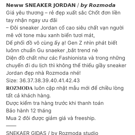
𝗡𝗲𝘄𝘄 𝗦𝗡𝗘𝗔𝗞𝗘𝗥 𝗝𝗢𝗥𝗗𝗔𝗡 / 𝙗𝙮 𝙍𝙤𝙯𝙢𝙤𝙙𝙖
Giá yêu thương – rẻ đẹp xuất sắc Chốt đơn liền
tay nhận ngay ưu đãi
– Đôi sneaker Jordan cổ cao siêu chất vạn người
mê với tone màu xanh biển tươi mát,
Dể phối đồ vô cùng ấy ạ! Gen Z nhìn phát biết
luônn chuẩn Gu snaeker ,bắt trend nè
Diện đồ chất như các Fashionista và trong những
chuyến đi du lịch thì không thể thiếu giầy sneaker
Jordan đẹp nhà Rozmoda nhé!
Size: 36.37.38.39.40.41.42.43
𝐑𝐎𝐙𝐌𝐎𝐃𝐀 luôn cập nhật mẫu mới để chiều lòng
tất cả khách hàng.
Được kiểm tra hàng trước khi thanh toán
Bảo hành 12 tháng
Mua 2 đôi được giảm giá và freeship.
——
SNEKAER GIDAS / by Rozmoda studio