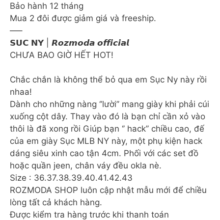
Bảo hành 12 tháng
Mua 2 đôi được giảm giá và freeship.
—–
𝗦𝗨𝗖 𝗡𝗬 | 𝙍𝙤𝙯𝙢𝙤𝙙𝙖 𝙤𝙛𝙛𝙞𝙘𝙞𝙖𝙡
CHƯA BAO GIỜ HẾT HOT!
Chắc chắn là không thể bỏ qua em Sục Ny này rồi
nhaa!
Dành cho những nàng ‘’lười’’ mang giày khi phải cúi
xuống cột dây. Thay vào đó là bạn chỉ cần xỏ vào
thôi là đã xong rồi Giúp bạn ‘’ hack’’ chiều cao, đế
của em giày Sục MLB NY này, một phụ kiện hack
dáng siêu xinh cao tận 4cm. Phối với các set đồ
hoặc quần jeen, chân váy đều okla nè.
Size : 36.37.38.39.40.41.42.43
ROZMODA SHOP luôn cập nhật mẫu mới để chiều
lòng tất cả khách hàng.
Được kiểm tra hàng trước khi thanh toán