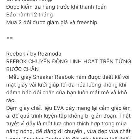
Được kiểm tra hàng trước khi thanh toán
Bảo hành 12 tháng
Mua 2 đôi được giảm giá và freeship.
==
Reebok / by Rozmoda
REEBOK CHUYỂN ĐỘNG LINH HOẠT TRÊN TỪNG
BƯỚC CHÂN
-Mẫu giày Sneaker Reebok nam được thiết kế với
mặt giày vải lưới giúp tối đa hóa luồng không khí
đảmn bảo đôi chân của bạn luôn mát mẻ và khô
ráo.
Đệm giày chất liệu EVA dày mang lại cảm giác êm
ái để quá trình luyện tập không bị gián đoạn. Thật
tuyệt vì đây là một lựa chọn thích hợp trong mùa
nắng nóng, dể dàng di chuyển , vừa đẹp vừa chất
lượng. Sneaker Reebok là đôi giày không thể thiếu