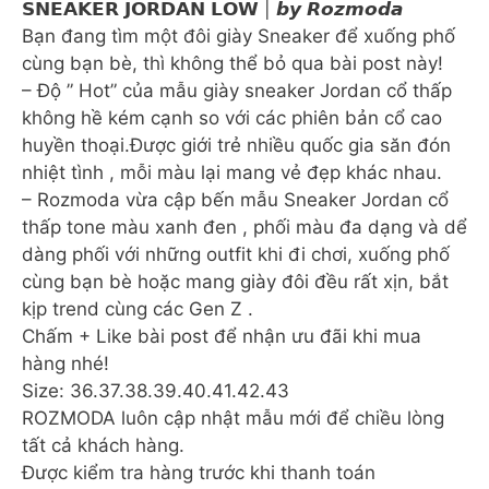
𝗦𝗡𝗘𝗔𝗞𝗘𝗥 𝗝𝗢𝗥𝗗𝗔𝗡 𝗟𝗢𝗪 | 𝙗𝙮 𝙍𝙤𝙯𝙢𝙤𝙙𝙖
Bạn đang tìm một đôi giày Sneaker để xuống phố
cùng bạn bè, thì không thể bỏ qua bài post này!
– Độ ” Hot” của mẫu giày sneaker Jordan cổ thấp
không hề kém cạnh so với các phiên bản cổ cao
huyền thoại.Được giới trẻ nhiều quốc gia săn đón
nhiệt tình , mỗi màu lại mang vẻ đẹp khác nhau.
– Rozmoda vừa cập bến mẫu Sneaker Jordan cổ
thấp tone màu xanh đen , phối màu đa dạng và dể
dàng phối với những outfit khi đi chơi, xuống phố
cùng bạn bè hoặc mang giày đôi đều rất xịn, bắt
kịp trend cùng các Gen Z .
Chấm + Like bài post để nhận ưu đãi khi mua
hàng nhé!
Size: 36.37.38.39.40.41.42.43
ROZMODA luôn cập nhật mẫu mới để chiều lòng
tất cả khách hàng.
Được kiểm tra hàng trước khi thanh toán