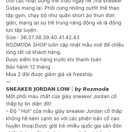
cho các hoạt động thể thao ngày hè ,mà sneaker
Gidas mang lại. Phối cùng những outfit thể thao
tập gym, chạy bộ như quần short áo thun đơn
giản, mang lại sự trẻ trung năng động và là động
lực tập luyện.
Size : 36.37.38.39.40.41.42.43
ROZMODA SHOP luôn cập nhật mẫu mới để chiều
lòng tất cả khách hàng.
Được kiểm tra hàng trước khi thanh toán
Bảo hành 12 tháng
Mua 2 đôi được giảm giá và freeship.
—
𝗦𝗡𝗘𝗔𝗞𝗘𝗥 𝗝𝗢𝗥𝗗𝗔𝗡 𝗟𝗢𝗪 | 𝙗𝙮 𝙍𝙤𝙯𝙢𝙤𝙙𝙖
Một phối màu chất của giày sneaker Jordan cổ
thấp tự tin diện đồ!
– Độ ” Hot” của mẫu giày sneaker Jordan cổ thấp
không hề kém cạnh so với các phiên bản cổ cao
huyền thoại.Được giới trẻ nhiều quốc gia săn đón