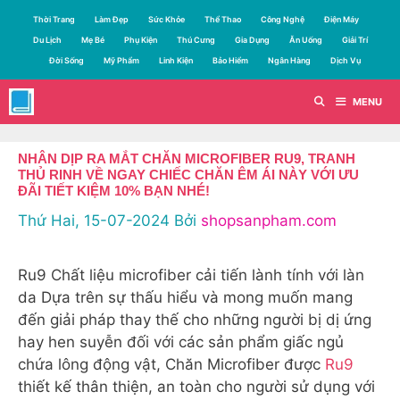
Chuyển
Thời Trang
Làm Đẹp
Sức Khỏe
Thể Thao
Công Nghệ
Điện Máy
đến
Du Lịch
Mẹ Bé
Phụ Kiện
Thú Cưng
Gia Dụng
Ăn Uống
Giải Trí
nội
Đời Sống
Mỹ Phẩm
Linh Kiện
Bảo Hiểm
Ngân Hàng
Dịch Vụ
dung
MENU
NHÂN DỊP RA MẮT CHĂN MICROFIBER RU9, TRANH
THỦ RINH VỀ NGAY CHIẾC CHĂN ÊM ÁI NÀY VỚI ƯU
ĐÃI TIẾT KIỆM 10% BẠN NHÉ!
Thứ Hai, 15-07-2024
Bởi
shopsanpham.com
Ru9 Chất liệu microfiber cải tiến lành tính với làn
da Dựa trên sự thấu hiểu và mong muốn mang
đến giải pháp thay thế cho những người bị dị ứng
hay hen suyễn đối với các sản phẩm giấc ngủ
chứa lông động vật, Chăn Microfiber được
Ru9
thiết kế thân thiện, an toàn cho người sử dụng với