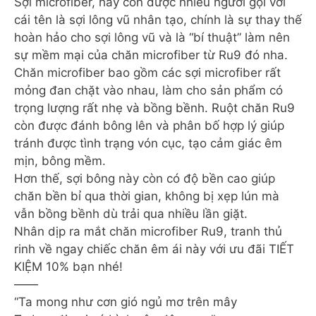
Sợi microfiber, hay còn được nhiều người gọi với
cái tên là sợi lông vũ nhân tạo, chính là sự thay thế
hoàn hảo cho sợi lông vũ và là “bí thuật” làm nên
sự mềm mại của chăn microfiber từ Ru9 đó nha.
Chăn microfiber bao gồm các sợi microfiber rất
mỏng đan chặt vào nhau, làm cho sản phẩm có
trọng lượng rất nhẹ và bồng bềnh. Ruột chăn Ru9
còn được đánh bông lên và phân bố hợp lý giúp
tránh được tình trạng vón cục, tạo cảm giác êm
mịn, bông mềm.
Hơn thế, sợi bông này còn có độ bền cao giúp
chăn bền bỉ qua thời gian, không bị xẹp lún mà
vẫn bồng bềnh dù trải qua nhiều lần giặt.
Nhân dịp ra mắt chăn microfiber Ru9, tranh thủ
rinh về ngay chiếc chăn êm ái này với ưu đãi TIẾT
KIỆM 10% bạn nhé!
——
“Ta mong như cơn gió ngủ mơ trên mây