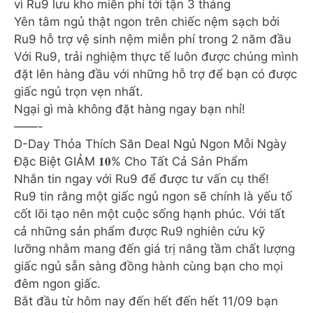
vì Ru9 lưu kho miễn phí tới tận 3 tháng
Yên tâm ngủ thật ngon trên chiếc nệm sạch bởi
Ru9 hỗ trợ vệ sinh nệm miễn phí trong 2 năm đầu
Với Ru9, trải nghiệm thực tế luôn được chúng mình
đặt lên hàng đầu với những hỗ trợ để bạn có được
giấc ngủ trọn vẹn nhất.
Ngại gì mà không đặt hàng ngay bạn nhỉ!
——-
D-Day Thỏa Thích Săn Deal Ngủ Ngon Mỗi Ngày
Đặc Biệt GIẢM 𝟏𝟎% Cho Tất Cả Sản Phẩm
Nhắn tin ngay với Ru9 để được tư vấn cụ thể!
Ru9 tin rằng một giấc ngủ ngon sẽ chính là yếu tố
cốt lõi tạo nên một cuộc sống hạnh phúc. Với tất
cả những sản phẩm được Ru9 nghiên cứu kỹ
lưỡng nhằm mang đến giá trị nâng tầm chất lượng
giấc ngủ sẵn sàng đồng hành cùng bạn cho mọi
đêm ngon giấc.
Bắt đầu từ hôm nay đến hết đến hết 11/09 bạn