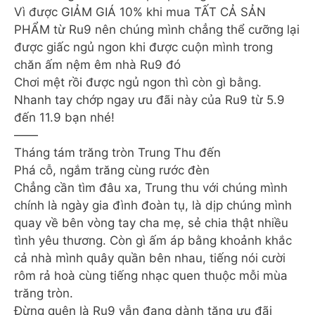
Vì được GIẢM GIÁ 10% khi mua TẤT CẢ SẢN
PHẨM từ Ru9 nên chúng mình chẳng thể cưỡng lại
được giấc ngủ ngon khi được cuộn mình trong
chăn ấm nệm êm nhà Ru9 đó
Chơi mệt rồi được ngủ ngon thì còn gì bằng.
Nhanh tay chớp ngay ưu đãi này của Ru9 từ 5.9
đến 11.9 bạn nhé!
——
Tháng tám trăng tròn Trung Thu đến
Phá cỗ, ngắm trăng cùng rước đèn
Chẳng cần tìm đâu xa, Trung thu với chúng mình
chính là ngày gia đình đoàn tụ, là dịp chúng mình
quay về bên vòng tay cha mẹ, sẻ chia thật nhiều
tình yêu thương. Còn gì ấm áp bằng khoảnh khắc
cả nhà mình quây quần bên nhau, tiếng nói cười
rôm rả hoà cùng tiếng nhạc quen thuộc mỗi mùa
trăng tròn.
Đừng quên là Ru9 vẫn đang dành tặng ưu đãi