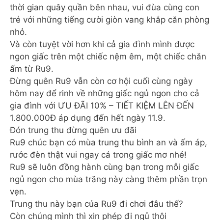
thời gian quây quần bên nhau, vui đùa cùng con
trẻ với những tiếng cười giòn vang khắp căn phòng
nhỏ.
Và còn tuyệt vời hơn khi cả gia đình mình được
ngon giấc trên một chiếc nệm êm, một chiếc chăn
ấm từ Ru9.
Đừng quên Ru9 vẫn còn cơ hội cuối cùng ngày
hôm nay để rinh về những giấc ngủ ngon cho cả
gia đình với ƯU ĐÃI 10% – TIẾT KIỆM LÊN ĐẾN
1.800.000Đ áp dụng đến hết ngày 11.9.
Đón trung thu đừng quên ưu đãi
Ru9 chúc bạn có mùa trung thu bình an và ấm áp,
rước đèn thật vui ngay cả trong giấc mơ nhé!
Ru9 sẽ luôn đồng hành cùng bạn trong mỗi giấc
ngủ ngon cho mùa trăng này càng thêm phần trọn
vẹn.
Trung thu này bạn của Ru9 đi chơi đâu thế?
Còn chúng mình thì xin phép đi ngủ thôi