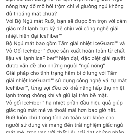
nóng hay đổ mồ hôi trộm chỉ vì giường ngủ không
đủ thoáng mát chưa?
Với Bộ Ngủ mát Ru9, bạn sẽ được ôm trọn với cảm
giác mát lạnh cực kỳ dễ chịu với công nghệ giải
nhiệt hiện đại IceFiber™
Bộ Ngủ mát bao gồm Tấm giải nhiệt IceGuard™ và
Vỏ Gối IceFiber™ được sản xuất hoàn toàn từ chất
liệu vải lạnh IceFiber™ hiện đại, đặc biệt giải quyết
được vấn đề cho những người “ngủ nóng”
Giải pháp cho tình trạng hầm bí ở lưng với Tấm
giải nhiệt IceGuard™ sử dụng công nghệ vải tự mát
IceFiber™, từng sợi đều có khả năng hấp thụ nhiệt
lạnh trong không khí và giữ lại trên bề mặt.
Vỏ gối IceFiber™ hạ nhiệt phần đầu hiệu quả giúp
giấc ngủ mát mẻ và thoải mái hơn bao giờ hết.
Ru9 luôn chú trọng tính an toàn sức khỏe cho
người sử dụng và mang đến trải nghiệm giấc ngủ
mát mẻ, trọn vẹn với chất liệu vải đạt chứng nhận