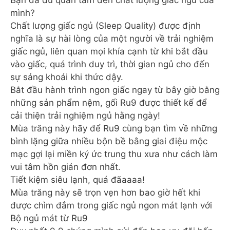
mình?
Chất lượng giấc ngủ (Sleep Quality) được định
nghĩa là sự hài lòng của một người về trải nghiệm
giấc ngủ, liên quan mọi khía cạnh từ khi bắt đầu
vào giấc, quá trình duy trì, thời gian ngủ cho đến
sự sảng khoái khi thức dậy.
Bắt đầu hành trình ngon giấc ngay từ bây giờ bằng
những sản phẩm nệm, gối Ru9 được thiết kế để
cải thiện trải nghiệm ngủ hằng ngày!
Mùa trăng này hãy để Ru9 cùng bạn tìm về những
bình lặng giữa nhiều bộn bề bằng giai điệu mộc
mạc gợi lại miền ký ức trung thu xưa như cách làm
vui tâm hồn giản đơn nhất.
Tiết kiệm siêu lạnh, quá đãaaaa!
Mùa trăng này sẽ trọn vẹn hơn bao giờ hết khi
được chìm đắm trong giấc ngủ ngon mát lạnh với
Bộ ngủ mát từ Ru9