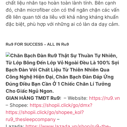
chất liệu nhân tạo hoàn toàn lành tính. Bên cạnh
đó, chăn microfiber còn có thể ngăn chặn các vấn
đề liên quan tới da liễu với khả năng kháng khuẩn
đặc biệt, phù hợp với những ai có làn da dạy cảm.
Ru9 FOR SUCCESS – ALL IN Ru9
GIAN HÀNG TMĐT Ru9:
– Website:
https://ru9.vn
– Shopee:
https://shopii.click/go/dmx?
https://shopii.click/go/shopee_kol?
ru9_thesleepcompany
–
Lazada:
https://www.lazada.vn/shop/ru9-the-