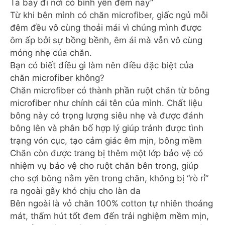
Ta bay đi nơi có bình yên đêm nay”
Từ khi bên mình có chăn microfiber, giấc ngủ mỗi
đêm đều vô cùng thoải mái vì chúng mình được
ôm ấp bởi sự bồng bềnh, êm ái mà vẫn vô cùng
mỏng nhẹ của chăn.
Bạn có biết điều gì làm nên điều đặc biệt của
chăn microfiber không?
Chăn microfiber có thành phần ruột chăn từ bông
microfiber như chính cái tên của mình. Chất liệu
bông này có trọng lượng siêu nhẹ và được đánh
bông lên và phân bố hợp lý giúp tránh được tình
trạng vón cục, tạo cảm giác êm mịn, bông mềm
Chăn còn được trang bị thêm một lớp bảo vệ có
nhiệm vụ bảo vệ cho ruột chăn bên trong, giúp
cho sợi bông nằm yên trong chăn, không bị “rò rỉ”
ra ngoài gây khó chịu cho làn da
Bên ngoài là vỏ chăn 100% cotton tự nhiên thoáng
mát, thấm hút tốt đem đến trải nghiệm mềm mịn,