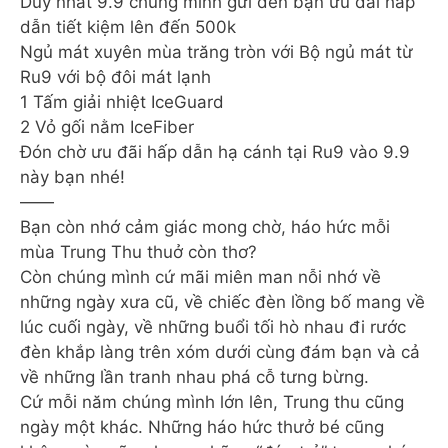
Duy nhất 9.9 chúng mình gửi đến bạn ưu đãi hấp
dẫn tiết kiệm lên đến 500k
Ngủ mát xuyên mùa trăng tròn với Bộ ngủ mát từ
Ru9 với bộ đôi mát lạnh
1 Tấm giải nhiệt IceGuard
2 Vỏ gối nằm IceFiber
Đón chờ ưu đãi hấp dẫn hạ cánh tại Ru9 vào 9.9
này bạn nhé!
——
Bạn còn nhớ cảm giác mong chờ, háo hức mỗi
mùa Trung Thu thuở còn thơ?
Còn chúng mình cứ mãi miên man nỗi nhớ về
những ngày xưa cũ, về chiếc đèn lồng bố mang về
lúc cuối ngày, về những buổi tối hò nhau đi rước
đèn khắp làng trên xóm dưới cùng đám bạn và cả
về những lần tranh nhau phá cỗ tưng bừng.
Cứ mỗi năm chúng mình lớn lên, Trung thu cũng
ngày một khác. Những háo hức thưở bé cũng