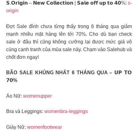
𝗦.𝗢𝗿𝗶𝗴𝗶𝗻 – 𝗡𝗲𝘄 𝗖𝗼𝗹𝗹𝗲𝗰𝘁𝗶𝗼𝗻 | 𝗦𝗮𝗹𝗲 𝗼𝗳𝗳 𝘂𝗽 𝘁𝗼 𝟰𝟬%:
s-
origin
Đợt Sale đỉnh chưa từng thấy trong 6 tháng qua giảm
mạnh nhiều mặt hàng lên tới 70%. Cho dù bạn check
sale ở đâu thì cũng không cưỡng lại được mức giá vô
cùng cạnh tranh của mùa sale này. Chạm vào Salehub và
chốt đơn ngay!
BÃO SALE KHỦNG NHẤT 6 THÁNG QUA – 𝗨𝗣 𝗧𝗢
𝟳𝟬%
Áo Nữ:
womenupper
Bra và Leggings:
womenbra-leggings
Giày Nữ:
womenfootwear