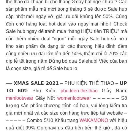
thể thao đã chuẩn bị cho tháng 3 đầy bất ngờ chưa ? Các
sản phẩm mẫu mã mới trong tháng 3 sẽ được Sale hub
cập nhật mỗi ngày với giá ưu đãi khủng lên 50%. Cùng
đón chờ hàng loạt hot deal vào ngày mai nhé ! Check
Sale hub ngay để tránh mua “hàng HIỆU tiền TRIỆU” mà
còn thêm nhiều deal “ngon” mỗi ngày Sale hub sở hữu
kho sản phẩm đa dạng từ các thương hiệu đình đám
cùng nhiều ưu đãi lớn lên đến 50%, thậm chí là 70% các
dịp lễ tết trong năm Đừng bỏ qua Salehub! Việc của bạn
là chọn size, giá rẻ để Sale hub lo
—- 𝗫𝗠𝗔𝗦 𝗦𝗔𝗟𝗘 𝟮𝟬𝟮𝟭 – PHỤ KIỆN THỂ THAO – 𝗨𝗣
𝗧𝗢 𝟲𝟬% Phụ Kiện:
phu-kien-the-thao
Giày Nam:
menfootwear
Giày Nữ:
womenfootwear
– – – – – – Số
lượng sản phẩm chương trình có hạn, vui lòng kiểm tra
giá mới nhất và các size còn hàng trực tiếp tại website –
– – – – – Combo 5/10 Khẩu trang
WAKAMONO
với hiệu
quả diệt 99% Coronavirus đầu tiên trên thế giới, đã có