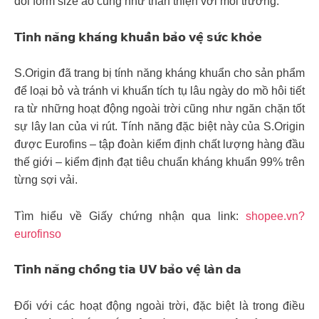
đổi form size áo cũng như thân thiện với môi trường.
𝗧𝗶́𝗻𝗵 𝗻𝗮̆𝗻𝗴 𝗸𝗵𝗮́𝗻𝗴 𝗸𝗵𝘂𝗮̂̉𝗻 𝗯𝗮̉𝗼 𝘃𝗲̣̂ 𝘀𝘂̛́𝗰 𝗸𝗵𝗼̉𝗲
S.Origin đã trang bị tính năng kháng khuẩn cho sản phẩm
để loại bỏ và tránh vi khuẩn tích tụ lâu ngày do mồ hôi tiết
ra từ những hoạt động ngoài trời cũng như ngăn chặn tốt
sự lây lan của vi rút. Tính năng đặc biệt này của S.Origin
được Eurofins – tập đoàn kiểm định chất lượng hàng đầu
thế giới – kiểm định đạt tiêu chuẩn kháng khuẩn 99% trên
từng sợi vải.
Tìm hiểu về Giấy chứng nhận qua link:
shopee.vn?
eurofinso
𝗧𝗶́𝗻𝗵 𝗻𝗮̆𝗻𝗴 𝗰𝗵𝗼̂́𝗻𝗴 𝘁𝗶𝗮 𝗨𝗩 𝗯𝗮̉𝗼 𝘃𝗲̣̂ 𝗹𝗮̀𝗻 𝗱𝗮
Đối với các hoạt động ngoài trời, đặc biệt là trong điều