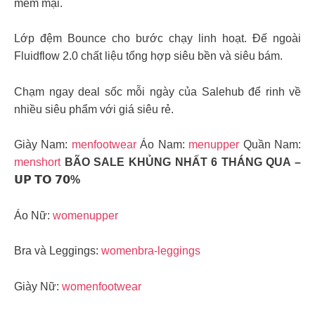
mềm mại.
Lớp đệm Bounce cho bước chạy linh hoạt. Đế ngoài
Fluidflow 2.0 chất liệu tổng hợp siêu bền và siêu bám.
Chạm ngay deal sốc mỗi ngày của Salehub để rinh về
nhiều siêu phẩm với giá siêu rẻ.
Giày Nam:
menfootwear
Áo Nam:
menupper
Quần Nam:
menshort
BÃO SALE KHỦNG NHẤT 6 THÁNG QUA –
𝗨𝗣 𝗧𝗢 𝟳𝟬%
Áo Nữ:
womenupper
Bra và Leggings:
womenbra-leggings
Giày Nữ:
womenfootwear