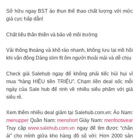
Sở hữu ngay BST áo thun thể thao chất lượng với mức
giá cực hấp dẫn!
Chất liệu thân thiện và bảo vệ môi trường
Vải thông thoáng và khô ráo nhanh, không lưu lại mồ hôi
khi vận động Dáng slim fit ôm người thoải mái và dễ chịu
Check giá Salehub ngay để không phải tiếc hùi hụi vì
mua “hàng HIỆU tiền TRIỆU”. Chạm liền deal sốc mỗi
ngày của Sale hub để rinh về nhiều siêu phẩm với giá
siêu rẻ.
Xem thêm nhiều deal giảm tại Salehub.com.vn: Áo Nam:
menupper
Quần Nam:
menshort
Giày Nam:
menfootwear
Truy cập
www.salehub.com.vn
ngay để tìm được “chân
ái” cho mình giữa kho hàng đồ sộ với: Hơn 2000 sản