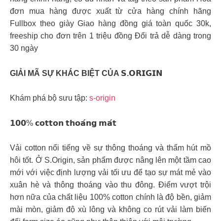
đơn mua hàng được xuất từ cửa hàng chính hãng
Fullbox theo giày Giao hàng đồng giá toàn quốc 30k,
freeship cho đơn trên 1 triệu đồng Đổi trả dễ dàng trong
30 ngày
GIẢI MÃ SỰ KHÁC BIỆT CỦA 𝗦.𝗢𝗥𝗜𝗚𝗜𝗡
Khám phá bộ sưu tập:
s-origin
𝟭𝟬𝟬% 𝗰𝗼𝘁𝘁𝗼𝗻 𝘁𝗵𝗼𝗮́𝗻𝗴 𝗺𝗮́𝘁
Vải cotton nổi tiếng về sự thông thoáng và thấm hút mồ
hôi tốt. Ở S.Origin, sản phẩm được nâng lên một tầm cao
mới với việc định lượng vải tối ưu để tạo sự mát mẻ vào
xuân hè và thông thoáng vào thu đông. Điểm vượt trội
hơn nữa của chất liệu 100% cotton chính là độ bền, giảm
mài mòn, giảm độ xù lông và không co rút vải làm biến