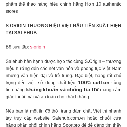
phẩm thể thao hàng hiệu chính hãng Hơn 10 authentic
stores
S.ORIGIN THƯƠNG HIỆU VIỆT ĐẦU TIÊN XUẤT HIỆN
TẠI SALEHUB
Bộ sưu tập:
s-origin
Salehub hân hạnh được hợp tác cùng S.Origin – thương
hiệu hướng đến các nét văn hóa và phong tục Việt Nam
nhưng vẫn hiện đại và trẻ trung. Đặc biệt, hãng rất chú
trọng đến việc sử dụng chất liệu 𝟭𝟬𝟬% 𝗰𝗼𝘁𝘁𝗼𝗻 cùng
tính năng 𝗸𝗵𝗮́𝗻𝗴 𝗸𝗵𝘂𝗮̂̉𝗻 𝘃𝗮̀ 𝗰𝗵𝗼̂́𝗻𝗴 𝘁𝗶𝗮 𝗨𝗩 mang cảm
giác thoải mái và an toàn cho khách hàng.
Nếu bạn là một tín đồ thời trang đậm chất Việt thì nhanh
tay truy cập website Salehub.com.vn hoặc chuỗi cửa
hàng phân phối chính hãng Sportpro để dễ dàng tìm thấy