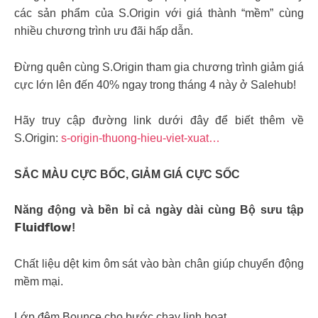
các sản phẩm của S.Origin với giá thành “mềm” cùng
nhiều chương trình ưu đãi hấp dẫn.
Đừng quên cùng S.Origin tham gia chương trình giảm giá
cực lớn lên đến 40% ngay trong tháng 4 này ở Salehub!
Hãy truy cập đường link dưới đây để biết thêm về
S.Origin:
s-origin-thuong-hieu-viet-xuat…
SẮC MÀU CỰC BỐC, GIẢM GIÁ CỰC SỐC
Năng động và bền bỉ cả ngày dài cùng Bộ sưu tập
𝗙𝗹𝘂𝗶𝗱𝗳𝗹𝗼𝘄!
Chất liệu dệt kim ôm sát vào bàn chân giúp chuyển động
mềm mại.
Lớp đệm Bounce cho bước chạy linh hoạt.