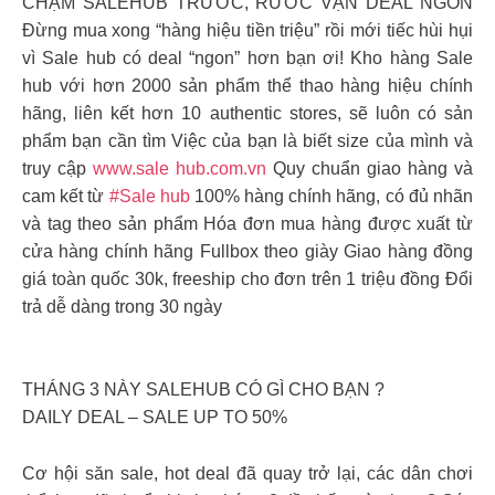
CHẠM SALEHUB TRƯỚC, RƯỚC VẠN DEAL NGON
Đừng mua xong “hàng hiệu tiền triệu” rồi mới tiếc hùi hụi
vì Sale hub có deal “ngon” hơn bạn ơi! Kho hàng Sale
hub với hơn 2000 sản phẩm thể thao hàng hiệu chính
hãng, liên kết hơn 10 authentic stores, sẽ luôn có sản
phẩm bạn cần tìm Việc của bạn là biết size của mình và
truy cập
www.sale hub.com.vn
Quy chuẩn giao hàng và
cam kết từ
#Sale hub
100% hàng chính hãng, có đủ nhãn
và tag theo sản phẩm Hóa đơn mua hàng được xuất từ
cửa hàng chính hãng Fullbox theo giày Giao hàng đồng
giá toàn quốc 30k, freeship cho đơn trên 1 triệu đồng Đổi
trả dễ dàng trong 30 ngày
THÁNG 3 NÀY SALEHUB CÓ GÌ CHO BẠN ?
DAILY DEAL – SALE UP TO 50%
Cơ hội săn sale, hot deal đã quay trở lại, các dân chơi