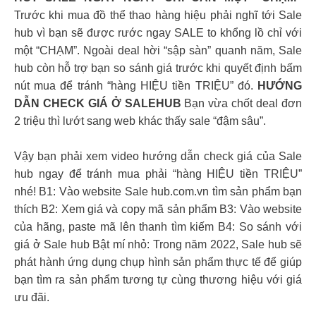
Trước khi mua đồ thể thao hàng hiệu phải nghĩ tới Sale
hub vì bạn sẽ được rước ngay SALE to khổng lồ chỉ với
một “CHẠM”. Ngoài deal hời “sập sàn” quanh năm, Sale
hub còn hỗ trợ bạn so sánh giá trước khi quyết định bấm
nút mua để tránh “hàng HIỆU tiền TRIỆU” đó.
HƯỚNG
DẪN CHECK GIÁ Ở SALEHUB
Bạn vừa chốt deal đơn
2 triệu thì lướt sang web khác thấy sale “đậm sâu”.
Vậy bạn phải xem video hướng dẫn check giá của Sale
hub ngay để tránh mua phải “hàng HIỆU tiền TRIỆU”
nhé! B1: Vào website Sale hub.com.vn tìm sản phẩm bạn
thích B2: Xem giá và copy mã sản phẩm B3: Vào website
của hãng, paste mã lên thanh tìm kiếm B4: So sánh với
giá ở Sale hub Bật mí nhỏ: Trong năm 2022, Sale hub sẽ
phát hành ứng dụng chụp hình sản phẩm thực tế để giúp
bạn tìm ra sản phẩm tương tự cùng thương hiệu với giá
ưu đãi.