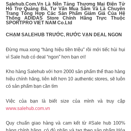
Salehub.com.vn Là Nền Tảng Thương Mại Điện Tử
Hỗ Trợ Quảng Bá, Tư Vấn Mua Sắm Và Là Chuyên
Trang Tổng Hợp Các Sản Phẩm Giảm Giá Của Hệ
Thống ADIDAS Store Chính Hãng Trực Thuộc
SPORTPRO VIET NAM Co.Ltd
CHẠM SALEHUB TRƯỚC, RƯỚC VẠN DEAL NGON
Đừng mua xong “hàng hiệu tiền triệu” rồi mới tiếc hùi hụi
vì Sale hub có deal “ngon” hơn bạn ơi!
Kho hàng Salehub với hơn 2000 sản phẩm thể thao hàng
hiệu chính hãng, liên kết hơn 10 authentic stores, sẽ luôn
có sản phẩm bạn cần tìm
Việc của bạn là biết size của mình và truy cập
www.salehub.com.vn
Quy chuẩn giao hàng và cam kết từ #Sale hub 100%
hàng chính hãng, có đủ nhãn và tag theo sản phẩm Hóa