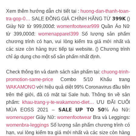
Xem thêm hướng dẫn chi tiết tại :
huong-dan-thanh-toan-
tra-gop-0…
SALE ĐỒNG GIÁ CHÍNH HÃNG TỪ 𝟯𝟵𝟵𝗞 ()
Giày Nữ từ 999,000đ:
womenfootwear999
Quần Áo Nữ
từ 399,000đ:
womenapparel399
Số lượng sản phẩm
chương trình có hạn, vui lòng kiểm tra giá mới nhất và
các size còn hàng trực tiếp tại website. () Chương trình
chỉ áp dụng cho một số sản phẩm nhất định.
Check thông tin và danh sách sản phẩm tại:
chuong-trinh-
promotion-same-price
Combo 5/10 Khẩu trang
WAKAMONO
với hiệu quả diệt 99% Coronavirus đầu tiên
trên thế giới, đã có mặt tại Sale hub. Thông tin về sản
phẩm:
khau-trang-y-te-wakamono-diet…
ƯU ĐÃI CUỐI
MÙA EOSS 2021 – 𝗦𝗔𝗟𝗘 𝗨𝗣 𝗧𝗢 𝟱𝟬% Áo Nữ:
womenupper
Giày Nữ:
womenfootwear
Bra và Leggings:
womenbra-leggings
Số lượng sản phẩm chương trình có
hạn, vui lòng kiểm tra giá mới nhất và các size còn hàng