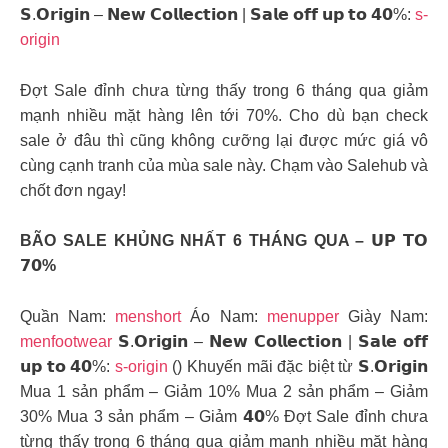
𝗦.𝗢𝗿𝗶𝗴𝗶𝗻 – 𝗡𝗲𝘄 𝗖𝗼𝗹𝗹𝗲𝗰𝘁𝗶𝗼𝗻 | 𝗦𝗮𝗹𝗲 𝗼𝗳𝗳 𝘂𝗽 𝘁𝗼 𝟰𝟬%:
s-
origin
Đợt Sale đỉnh chưa từng thấy trong 6 tháng qua giảm
mạnh nhiều mặt hàng lên tới 70%. Cho dù bạn check
sale ở đâu thì cũng không cưỡng lại được mức giá vô
cùng cạnh tranh của mùa sale này. Chạm vào Salehub và
chốt đơn ngay!
BÃO SALE KHỦNG NHẤT 6 THÁNG QUA – 𝗨𝗣 𝗧𝗢
𝟳𝟬%
Quần Nam:
menshort
Áo Nam:
menupper
Giày Nam:
menfootwear
𝗦.𝗢𝗿𝗶𝗴𝗶𝗻 – 𝗡𝗲𝘄 𝗖𝗼𝗹𝗹𝗲𝗰𝘁𝗶𝗼𝗻 | 𝗦𝗮𝗹𝗲 𝗼𝗳𝗳
𝘂𝗽 𝘁𝗼 𝟰𝟬%:
s-origin
() Khuyến mãi đặc biệt từ 𝗦.𝗢𝗿𝗶𝗴𝗶𝗻
Mua 1 sản phẩm – Giảm 10% Mua 2 sản phẩm – Giảm
30% Mua 3 sản phẩm – Giảm 𝟰𝟬% Đợt Sale đỉnh chưa
từng thấy trong 6 tháng qua giảm mạnh nhiều mặt hàng