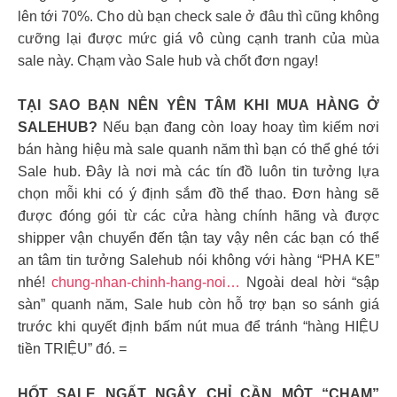
lên tới 70%. Cho dù bạn check sale ở đâu thì cũng không
cưỡng lại được mức giá vô cùng cạnh tranh của mùa
sale này. Chạm vào Sale hub và chốt đơn ngay!
TẠI SAO BẠN NÊN YÊN TÂM KHI MUA HÀNG Ở
SALEHUB?
Nếu bạn đang còn loay hoay tìm kiếm nơi
bán hàng hiệu mà sale quanh năm thì bạn có thể ghé tới
Sale hub. Đây là nơi mà các tín đồ luôn tin tưởng lựa
chọn mỗi khi có ý định sắm đồ thể thao. Đơn hàng sẽ
được đóng gói từ các cửa hàng chính hãng và được
shipper vận chuyển đến tận tay vậy nên các bạn có thể
an tâm tin tưởng Salehub nói không với hàng “PHA KE”
nhé!
chung-nhan-chinh-hang-noi…
Ngoài deal hời “sập
sàn” quanh năm, Sale hub còn hỗ trợ bạn so sánh giá
trước khi quyết định bấm nút mua để tránh “hàng HIỆU
tiền TRIỆU” đó. =
HỐT SALE NGẤT NGÂY CHỈ CẦN MỘT “CHẠM”