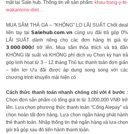
mặt tại Sale hub. Thông tin về sản phẩm:
khau-trang-y-te-
wakamono-diet…
MUA SẮM THẢ GA – “KHÔNG” LO LÃI SUẤT Chốt deal
liền tay tại 𝗦𝗮𝗹𝗲𝗵𝘂𝗯.𝗰𝗼𝗺.𝘃𝗻 cùng ưu đãi trả góp 0%
LÃI SUẤT dành riêng cho các đơn hàng trị giá từ
𝟯.𝟬𝟬𝟬.𝟬𝟬𝟬đ trở lên. Mua sắm thỏa thích và trả dần
KHÔNG lãi suất và KHÔNG phí dịch vụ Chọn kỳ hạn trả
góp linh hoạt từ 3 – 12 tháng Thủ tục thanh toán đơn giản
– tiện lợi Ưu đãi được áp dụng song song với các
chương trình khuyến mãi hiện có
Cách thức thanh toán nhanh chóng chỉ với 4 bước :
Chọn đơn sản phẩm có tổng giá trị từ 3,000,000 VNĐ trở
lên. Lựa chọn phương thức thanh toán “Cổng Alepay” và
chọn hoàn tất đơn hàng. Lựa chọn ngân hàng phát hành
thẻ thanh toán. Nhập thông tin thẻ ngân hàng và lựa chọn
gói trả góp sau đó tiến hành thanh toán.