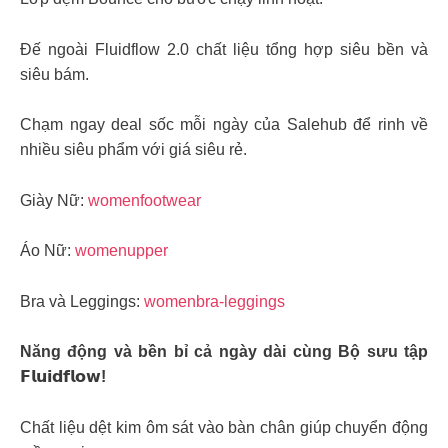
Đế ngoài Fluidflow 2.0 chất liệu tổng hợp siêu bền và
siêu bám.
Chạm ngay deal sốc mỗi ngày của Salehub để rinh về
nhiều siêu phẩm với giá siêu rẻ.
Giày Nữ:
womenfootwear
Áo Nữ:
womenupper
Bra và Leggings:
womenbra-leggings
Năng động và bền bỉ cả ngày dài cùng Bộ sưu tập
𝗙𝗹𝘂𝗶𝗱𝗳𝗹𝗼𝘄!
Chất liệu dệt kim ôm sát vào bàn chân giúp chuyển động