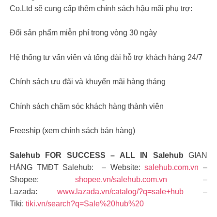
Co.Ltd sẽ cung cấp thêm chính sách hậu mãi phụ trợ:
Đổi sản phẩm miễn phí trong vòng 30 ngày
Hệ thống tư vấn viên và tổng đài hỗ trợ khách hàng 24/7
Chính sách ưu đãi và khuyến mãi hàng tháng
Chính sách chăm sóc khách hàng thành viên
Freeship (xem chính sách bán hàng)
Salehub FOR SUCCESS – ALL IN Salehub
GIAN
HÀNG TMĐT Salehub: – Website:
salehub.com.vn
–
Shopee:
shopee.vn/salehub.com.vn
–
Lazada:
www.lazada.vn/catalog/?q=sale+hub
–
Tiki:
tiki.vn/search?q=Sale%20hub%20