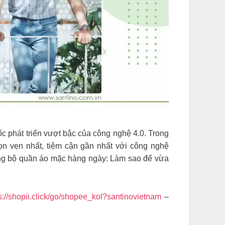
ốc phát triển vượt bậc của công nghệ 4.0. Trong
n vẹn nhất, tiệm cận gần nhất với công nghệ
ững bộ quần áo mặc hàng ngày: Làm sao để vừa
ps://shopii.click/go/shopee_kol?santinovietnam
–