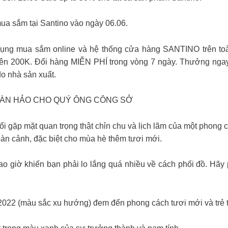
mua sắm tại Santino vào ngày 06.06.
ng mua sắm online và hệ thống cửa hàng SANTINO trên to
 trên 200K. Đổi hàng MIỄN PHÍ trong vòng 7 ngày. Thưởng ng
do nhà sản xuất.
HOÀN HẢO CHO QUÝ ÔNG CÔNG SỞ
i gặp mặt quan trọng thật chỉn chu và lịch lãm của một phong các
oàn cảnh, đặc biệt cho mùa hè thêm tươi mới.
ao giờ khiến bạn phải lo lắng quá nhiều về cách phối đồ. Hãy
s 2022 (màu sắc xu hướng) đem đến phong cách tươi mới và trẻ 