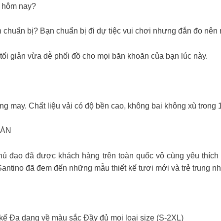
ì hôm nay?
 chuẩn bị? Bạn chuẩn bị đi dự tiệc vui chơi nhưng đắn đo nên 
 tối giản vừa dễ phối đồ cho mọi băn khoăn của bạn lúc này.
ng may. Chất liệu vải có độ bền cao, không bai không xù trong 1
BÁN
 đạo đã được khách hàng trên toàn quốc vô cùng yêu thích 
Santino đã đem đến những mẫu thiết kế tươi mới và trẻ trung n
 kế Đa dạng về màu sắc Đầy đủ mọi loại size (S-2XL)