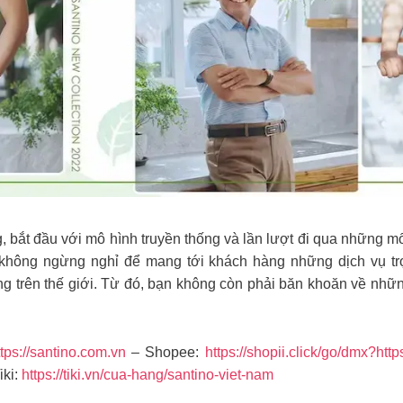
g, bắt đầu với mô hình truyền thống và lần lượt đi qua những m
không ngừng nghỉ để mang tới khách hàng những dịch vụ trọ
 trên thế giới. Từ đó, bạn không còn phải băn khoăn về nh
ttps://santino.com.vn
– Shopee:
https://shopii.click/go/dmx?htt
iki:
https://tiki.vn/cua-hang/santino-viet-nam