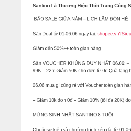
Santino Là Thương Hiệu Thời Trang Công 
️ BÃO SALE GIỮA NĂM – LỊCH LÃM ĐÓN HÈ
Săn Deal từ 01-06.06 ngay tại:
shopee.vn?Sie
Giảm đến 50%++ toàn gian hàng
Săn VOUCHER KHỦNG DUY NHẤT 06.06: – 0h: G
99K – 22h: Giảm 50K cho đơn từ 0đ Quà tặng h
06.06 mua gì cũng rẻ với Voucher toàn gian hà
– Giảm 10k đơn 0đ – Giảm 10% (tối đa 20K) đ
MỪNG SINH NHẬT SANTINO 8 TUỔI
Chuỗi sự kiện và chường trình kéo dài từ 01.0