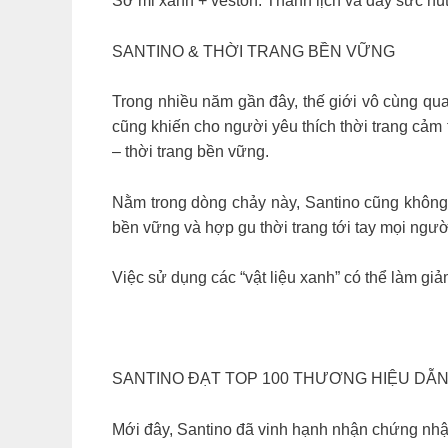
Sơ mi xanh + veston: Thanh lịch và đầy sức hú
SANTINO & THỜI TRANG BỀN VỮNG
Trong nhiều năm gần đây, thế giới vô cùng qua
cũng khiến cho người yêu thích thời trang cảm 
– thời trang bền vững.
Nằm trong dòng chảy này, Santino cũng không 
bền vững và hợp gu thời trang tới tay mọi ngườ
Việc sử dụng các “vật liệu xanh” có thể làm gi
SANTINO ĐẠT TOP 100 THƯƠNG HIỆU DẪN
Mới đây, Santino đã vinh hạnh nhận chứng nhậ