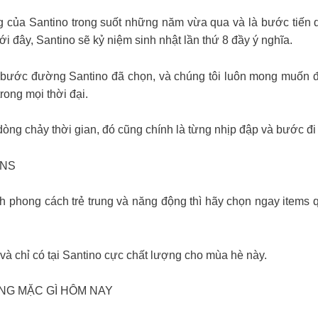
 của Santino trong suốt những năm vừa qua và là bước tiến 
tới đây, Santino sẽ kỷ niệm sinh nhật lần thứ 8 đầy ý nghĩa.
 bước đường Santino đã chọn, và chúng tôi luôn mong muốn đ
ong mọi thời đại.
dòng chảy thời gian, đó cũng chính là từng nhịp đập và bước đ
ANS
h phong cách trẻ trung và năng động thì hãy chọn ngay items 
 và chỉ có tại Santino cực chất lượng cho mùa hè này.
NG MẶC GÌ HÔM NAY