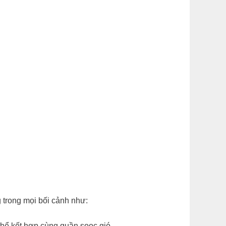
.
 trong mọi bối cảnh như:
thể kết hợp cùng quần sooc gió.