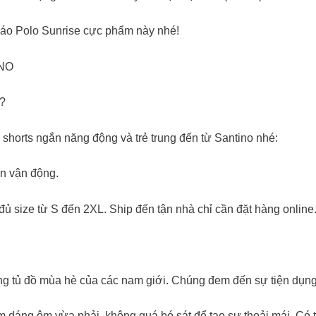
c áo Polo Sunrise cực phẩm này nhé!
NO
a?
n shorts ngắn năng động và trẻ trung đến từ Santino nhé:
in vận động.
đủ size từ S đến 2XL. Ship đến tận nhà chỉ cần đặt hàng online
rong tủ đồ mùa hè của các nam giới. Chúng đem đến sự tiện dụng
 dáng ôm vừa phải, không quá bó sát để tạo sự thoải mái. Có 