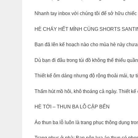
Nhanh tay inbox với chúng tôi để sở hữu chiế
️HÈ CHÁY HẾT MÌNH CÙNG SHORTS SANTI
Bạn đã lên kế hoạch nào cho mùa hè này chư
Dù bạn đi đâu trong túi đồ không thể thiếu quầ
Thiết kế ôm dáng nhưng độ rộng thoải mái, tự t
Thấm hút mồ hôi, khô thoáng cả ngày. Thiết kế 
HÈ TỚI – THUN BA LỖ CẬP BẾN
Áo thun ba lỗ luôn là trang phục thông dụng t
Trang phục ở nhà: Bạn nên lựa áo thun có phom