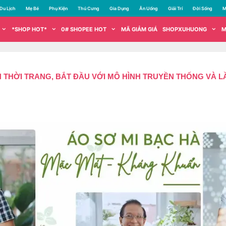
Du Lịch
Mẹ Bé
Phụ Kiện
Thú Cưng
Gia Dụng
Ăn Uống
Giải Trí
Đời Sống
M
*SHOP HOT*
0# SHOPEE HOT
MÃ GIẢM GIÁ
SHOPXUHUONG
M
THỜI TRANG, BẮT ĐẦU VỚI MÔ HÌNH TRUYỀN THỐNG VÀ L