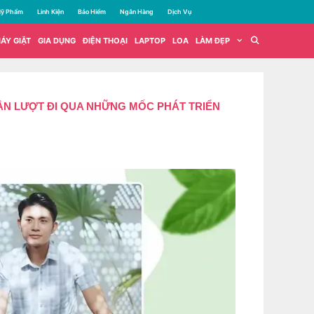
ỹ Phẩm
Linh Kiện
Bảo Hiểm
Ngân Hàng
Dịch Vụ
ÁY GIẶT
GIA DỤNG
ĐIỆN THOẠI
LAPTOP
LOA
LÀM ĐẸP
ẦN LƯỢT ĐI QUA NHỮNG MỐC PHÁT TRIỂN