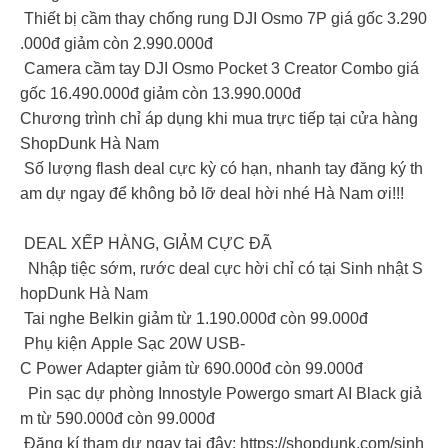
Thiết bị cầm thay chống rung DJI Osmo 7P giá gốc 3.290
.000đ giảm còn 2.990.000đ
Camera cầm tay DJI Osmo Pocket 3 Creator Combo giá
gốc 16.490.000đ giảm còn 13.990.000đ
Chương trình chỉ áp dụng khi mua trực tiếp tại cửa hàng
ShopDunk Hà Nam
Số lượng flash deal cực kỳ có hạn, nhanh tay đăng ký th
am dự ngay để không bỏ lỡ deal hời nhé Hà Nam ơi!!!
DEAL XẾP HÀNG, GIẢM CỰC ĐÃ
Nhập tiệc sớm, rước deal cực hời chỉ có tại Sinh nhật S
hopDunk Hà Nam
Tai nghe Belkin giảm từ 1.190.000đ còn 99.000đ
Phụ kiện Apple Sạc 20W USB-
C Power Adapter giảm từ 690.000đ còn 99.000đ
Pin sạc dự phòng Innostyle Powergo smart AI Black giả
m từ 590.000đ còn 99.000đ
Đăng kí tham dự ngay tại đây: https://shopdunk.com/sinh