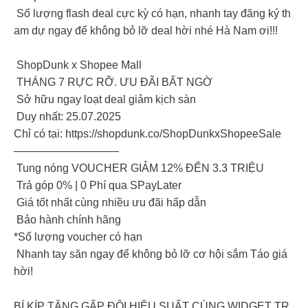
Số lượng flash deal cực kỳ có hạn, nhanh tay đăng ký th
am dự ngay để không bỏ lỡ deal hời nhé Hà Nam ơi!!!
ShopDunk x Shopee Mall
THÁNG 7 RỰC RỠ. ƯU ĐÃI BẤT NGỜ
Sở hữu ngay loạt deal giảm kịch sàn
Duy nhất: 25.07.2025
Chỉ có tại: https://shopdunk.co/ShopDunkxShopeeSale
—————————–
Tung nóng VOUCHER GIẢM 12% ĐẾN 3.3 TRIỆU
Trả góp 0% | 0 Phí qua SPayLater
Giá tốt nhất cùng nhiều ưu đãi hấp dẫn
Bảo hành chính hãng
*Số lượng voucher có hạn
Nhanh tay săn ngay để không bỏ lỡ cơ hội sắm Táo giá
hời!
BÍ KÍP TĂNG GẤP ĐÔI HIỆU SUẤT CÙNG WIDGET TR