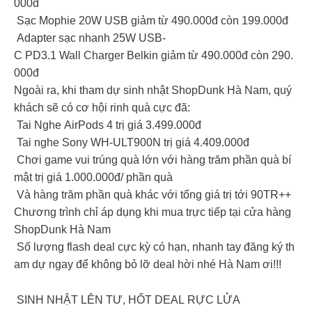
000đ
Sạc Mophie 20W USB giảm từ 490.000đ còn 199.000đ
Adapter sạc nhanh 25W USB-
C PD3.1 Wall Charger Belkin giảm từ 490.000đ còn 290.
000đ
Ngoài ra, khi tham dự sinh nhật ShopDunk Hà Nam, quý
khách sẽ có cơ hội rinh quà cực đã:
Tai Nghe AirPods 4 trị giá 3.499.000đ
Tai nghe Sony WH-ULT900N trị giá 4.409.000đ
Chơi game vui trúng quà lớn với hàng trăm phần quà bí
mật trị giá 1.000.000đ/ phần quà
Và hàng trăm phần quà khác với tổng giá trị tới 90TR++
Chương trình chỉ áp dụng khi mua trực tiếp tại cửa hàng
ShopDunk Hà Nam
Số lượng flash deal cực kỳ có hạn, nhanh tay đăng ký th
am dự ngay để không bỏ lỡ deal hời nhé Hà Nam ơi!!!
SINH NHẬT LÊN TƯ, HỐT DEAL RỰC LỬA