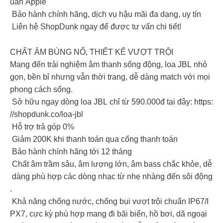
uẩn Apple
Bảo hành chính hãng, dịch vụ hậu mãi đa dạng, uy tín
Liên hệ ShopDunk ngay để được tư vấn chi tiết!
CHẤT ÂM BÙNG NỔ, THIẾT KẾ VƯỢT TRỘI
Mang đến trải nghiệm âm thanh sống động, loa JBL nhỏ
gọn, bền bỉ nhưng vẫn thời trang, dễ dàng match với mọi
phong cách sống.
Sở hữu ngay dòng loa JBL chỉ từ 590.000đ tại đây: https:
//shopdunk.co/loa-jbl
Hỗ trợ trả góp 0%
Giảm 200K khi thanh toán qua cổng thanh toán
Bảo hành chính hãng tới 12 tháng
Chất âm trầm sâu, âm lượng lớn, âm bass chắc khỏe, dễ
dàng phù hợp các dòng nhạc từ nhẹ nhàng đến sôi động
.
Khả năng chống nước, chống bụi vượt trội chuẩn IP67/I
PX7, cực kỳ phù hợp mang đi bãi biển, hồ bơi, dã ngoại