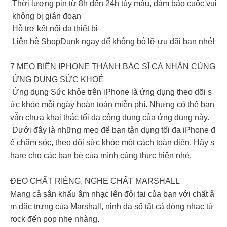
Thời lượng pin từ 8h đến 24h tùy mẫu, đảm bảo cuộc vui
không bị gián đoạn
Hỗ trợ kết nối đa thiết bị
Liên hệ ShopDunk ngay để không bỏ lỡ ưu đãi bạn nhé!
7 MẸO BIẾN IPHONE THÀNH BÁC SĨ CÁ NHÂN CÙNG
ỨNG DỤNG SỨC KHOẺ
Ứng dụng Sức khỏe trên iPhone là ứng dụng theo dõi s
ức khỏe mỗi ngày hoàn toàn miễn phí. Nhưng có thể bạn
vẫn chưa khai thác tối đa công dụng của ứng dụng này.
Dưới đây là những mẹo để bạn tận dụng tối đa iPhone đ
ể chăm sóc, theo dõi sức khỏe một cách toàn diện. Hãy s
hare cho các bạn bè của mình cùng thực hiện nhé.
ĐEO CHẤT RIÊNG, NGHE CHẤT MARSHALL
Mang cả sân khấu âm nhạc lên đôi tai của bạn với chất â
m đặc trưng của Marshall, nịnh đa số tất cả dòng nhạc từ
rock đến pop nhẹ nhàng.