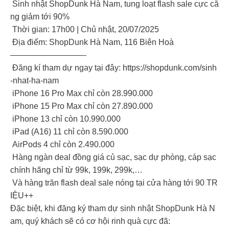
Sinh nhật ShopDunk Hà Nam, tung loạt flash sale cực că
ng giảm tới 90%
Thời gian: 17h00 | Chủ nhật, 20/07/2025
Địa điểm: ShopDunk Hà Nam, 116 Biên Hoà
—————————-
Đăng kí tham dự ngay tại đây: https://shopdunk.com/sinh
-nhat-ha-nam
iPhone 16 Pro Max chỉ còn 28.990.000
iPhone 15 Pro Max chỉ còn 27.890.000
iPhone 13 chỉ còn 10.990.000
iPad (A16) 11 chỉ còn 8.590.000
AirPods 4 chỉ còn 2.490.000
Hàng ngàn deal đồng giá củ sạc, sạc dự phòng, cáp sạc
chính hãng chỉ từ 99k, 199k, 299k,…
Và hàng trăn flash deal sale nóng tại cửa hàng tới 90 TR
IỆU++
Đặc biệt, khi đăng ký tham dự sinh nhật ShopDunk Hà N
am, quý khách sẽ có cơ hội rinh quà cực đã: