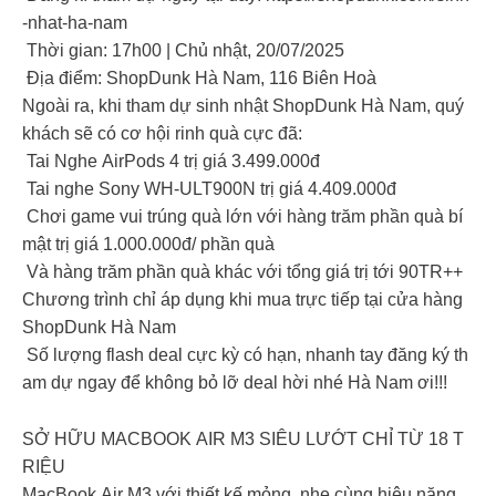
-nhat-ha-nam
Thời gian: 17h00 | Chủ nhật, 20/07/2025
Địa điểm: ShopDunk Hà Nam, 116 Biên Hoà
Ngoài ra, khi tham dự sinh nhật ShopDunk Hà Nam, quý
khách sẽ có cơ hội rinh quà cực đã:
Tai Nghe AirPods 4 trị giá 3.499.000đ
Tai nghe Sony WH-ULT900N trị giá 4.409.000đ
Chơi game vui trúng quà lớn với hàng trăm phần quà bí
mật trị giá 1.000.000đ/ phần quà
Và hàng trăm phần quà khác với tổng giá trị tới 90TR++
Chương trình chỉ áp dụng khi mua trực tiếp tại cửa hàng
ShopDunk Hà Nam
Số lượng flash deal cực kỳ có hạn, nhanh tay đăng ký th
am dự ngay để không bỏ lỡ deal hời nhé Hà Nam ơi!!!
SỞ HỮU MACBOOK AIR M3 SIÊU LƯỚT CHỈ TỪ 18 T
RIỆU
MacBook Air M3 với thiết kế mỏng, nhẹ cùng hiệu năng