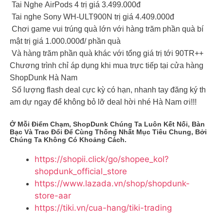
Tai Nghe AirPods 4 trị giá 3.499.000đ
Tai nghe Sony WH-ULT900N trị giá 4.409.000đ
Chơi game vui trúng quà lớn với hàng trăm phần quà bí
mật trị giá 1.000.000đ/ phần quà
Và hàng trăm phần quà khác với tổng giá trị tới 90TR++
Chương trình chỉ áp dụng khi mua trực tiếp tại cửa hàng
ShopDunk Hà Nam
Số lượng flash deal cực kỳ có hạn, nhanh tay đăng ký th
am dự ngay để không bỏ lỡ deal hời nhé Hà Nam ơi!!!
Ở Mỗi Điểm Chạm, ShopDunk Chúng Ta Luôn Kết Nối, Bàn
Bạc Và Trao Đổi Để Cùng Thống Nhất Mục Tiêu Chung, Bởi
Chúng Ta Không Có Khoảng Cách.
https://shopii.click/go/shopee_kol?
shopdunk_official_store
https://www.lazada.vn/shop/shopdunk-
store-aar
https://tiki.vn/cua-hang/tiki-trading