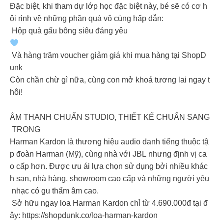
Đặc biệt, khi tham dự lớp học đặc biệt này, bé sẽ có cơ h
ội rinh về những phần quà vô cùng hấp dẫn:
Hộp quà gấu bông siêu đáng yêu
Và hàng trăm voucher giảm giá khi mua hàng tại ShopD
unk
Còn chần chừ gì nữa, cùng con mở khoá tương lai ngay t
hôi!
ÂM THANH CHUẨN STUDIO, THIẾT KẾ CHUẨN SANG
TRỌNG
Harman Kardon là thương hiệu audio danh tiếng thuộc tậ
p đoàn Harman (Mỹ), cùng nhà với JBL nhưng định vị ca
o cấp hơn. Được ưu ái lựa chọn sử dụng bởi nhiều khác
h sạn, nhà hàng, showroom cao cấp và những người yêu
nhạc có gu thẩm âm cao.
Sở hữu ngay loa Harman Kardon chỉ từ 4.690.000đ tại đ
ây: https://shopdunk.co/loa-harman-kardon