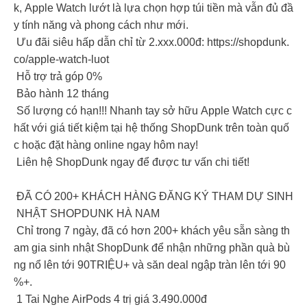
k, Apple Watch lướt là lựa chọn hợp túi tiền mà vẫn đủ đầ
y tính năng và phong cách như mới.
Ưu đãi siêu hấp dẫn chỉ từ 2.xxx.000đ: https://shopdunk.
co/apple-watch-luot
Hỗ trợ trả góp 0%
Bảo hành 12 tháng
Số lượng có hạn!!! Nhanh tay sở hữu Apple Watch cực c
hất với giá tiết kiệm tại hệ thống ShopDunk trên toàn quố
c hoặc đặt hàng online ngay hôm nay!
Liên hệ ShopDunk ngay để được tư vấn chi tiết!
ĐÃ CÓ 200+ KHÁCH HÀNG ĐĂNG KÝ THAM DỰ SINH
NHẬT SHOPDUNK HÀ NAM
Chỉ trong 7 ngày, đã có hơn 200+ khách yêu sẵn sàng th
am gia sinh nhật ShopDunk để nhận những phần quà bù
ng nổ lên tới 90TRIỆU+ và săn deal ngập tràn lên tới 90
%+.
1 Tai Nghe AirPods 4 trị giá 3.490.000đ