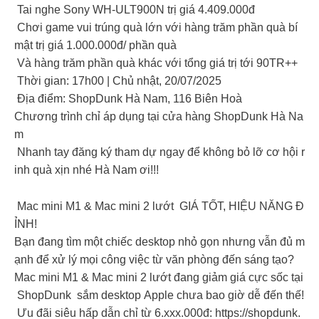
Tai nghe Sony WH-ULT900N trị giá 4.409.000đ
Chơi game vui trúng quà lớn với hàng trăm phần quà bí
mật trị giá 1.000.000đ/ phần quà
Và hàng trăm phần quà khác với tổng giá trị tới 90TR++
Thời gian: 17h00 | Chủ nhật, 20/07/2025
Địa điểm: ShopDunk Hà Nam, 116 Biên Hoà
Chương trình chỉ áp dụng tại cửa hàng ShopDunk Hà Na
m
Nhanh tay đăng ký tham dự ngay để không bỏ lỡ cơ hội r
inh quà xịn nhé Hà Nam ơi!!!
Mac mini M1 & Mac mini 2 lướt GIÁ TỐT, HIỆU NĂNG Đ
ỈNH!
Bạn đang tìm một chiếc desktop nhỏ gọn nhưng vẫn đủ m
ạnh để xử lý mọi công việc từ văn phòng đến sáng tạo?
Mac mini M1 & Mac mini 2 lướt đang giảm giá cực sốc tại
ShopDunk sắm desktop Apple chưa bao giờ dễ đến thế!
Ưu đãi siêu hấp dẫn chỉ từ 6.xxx.000đ: https://shopdunk.