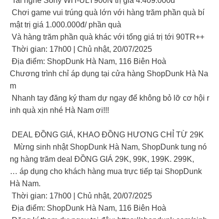
Tai nghe Sony WH-ULT900N trị giá 4.409.000đ
Chơi game vui trúng quà lớn với hàng trăm phần quà bí
mật trị giá 1.000.000đ/ phần quà
Và hàng trăm phần quà khác với tổng giá trị tới 90TR++
Thời gian: 17h00 | Chủ nhật, 20/07/2025
Địa điểm: ShopDunk Hà Nam, 116 Biên Hoà
Chương trình chỉ áp dụng tại cửa hàng ShopDunk Hà Na
m
Nhanh tay đăng ký tham dự ngay để không bỏ lỡ cơ hội r
inh quà xịn nhé Hà Nam ơi!!!
DEAL ĐỒNG GIÁ, KHAO ĐỒNG HƯƠNG CHỈ TỪ 29K
Mừng sinh nhật ShopDunk Hà Nam, ShopDunk tung nó
ng hàng trăm deal ĐỒNG GIÁ 29K, 99K, 199K. 299K,
… áp dụng cho khách hàng mua trực tiếp tại ShopDunk
Hà Nam.
Thời gian: 17h00 | Chủ nhật, 20/07/2025
Địa điểm: ShopDunk Hà Nam, 116 Biên Hoà