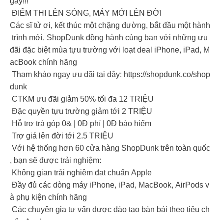
gay!!!
ĐIỂM THI LÊN SÓNG, MÁY MỚI LÊN ĐỜI
Các sĩ tử ơi, kết thúc một chặng đường, bắt đầu một hành
trình mới, ShopDunk đồng hành cùng bạn với những ưu
đãi đặc biệt mùa tựu trường với loạt deal iPhone, iPad, M
acBook chính hãng
Tham khảo ngay ưu đãi tại đây: https://shopdunk.co/shop
dunk
CTKM ưu đãi giảm 50% tối đa 12 TRIỆU
Đặc quyền tựu trường giảm tới 2 TRIỆU
Hỗ trợ trả góp 0& | 0Đ phí | 0Đ bảo hiểm
Trợ giá lên đời tới 2.5 TRIỆU
Với hệ thống hơn 60 cửa hàng ShopDunk trên toàn quốc
, bạn sẽ được trải nghiệm:
Không gian trải nghiệm đạt chuẩn Apple
Đầy đủ các dòng máy iPhone, iPad, MacBook, AirPods v
à phụ kiện chính hãng
Các chuyên gia tư vấn được đào tạo bàn bải theo tiêu ch