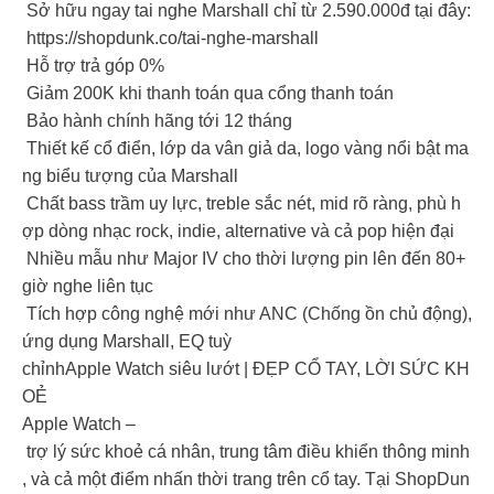
Sở hữu ngay tai nghe Marshall chỉ từ 2.590.000đ tại đây:
https://shopdunk.co/tai-nghe-marshall
Hỗ trợ trả góp 0%
Giảm 200K khi thanh toán qua cổng thanh toán
Bảo hành chính hãng tới 12 tháng
Thiết kế cổ điển, lớp da vân giả da, logo vàng nổi bật ma
ng biểu tượng của Marshall
Chất bass trầm uy lực, treble sắc nét, mid rõ ràng, phù h
ợp dòng nhạc rock, indie, alternative và cả pop hiện đại
Nhiều mẫu như Major IV cho thời lượng pin lên đến 80+
giờ nghe liên tục
Tích hợp công nghệ mới như ANC (Chống ồn chủ động),
ứng dụng Marshall, EQ tuỳ
chỉnhApple Watch siêu lướt | ĐẸP CỔ TAY, LỜI SỨC KH
OẺ
Apple Watch –
trợ lý sức khoẻ cá nhân, trung tâm điều khiển thông minh
, và cả một điểm nhấn thời trang trên cổ tay. Tại ShopDun