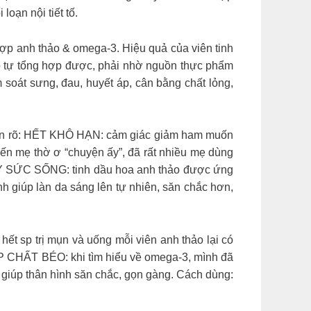
oạn nội tiết tố.
 hợp anh thảo & omega-3. Hiệu quả của viên tinh
ko tự tổng hợp được, phải nhờ nguồn thực phẩm
 soát sưng, đau, huyết áp, cân bằng chất lỏng,
hận rõ: HẾT KHÔ HẠN: cảm giác giảm ham muốn
iến mẹ thờ ơ “chuyện ấy”, đã rất nhiều mẹ dùng
 ĐẦY SỨC SỐNG: tinh dầu hoa anh thảo được ứng
 giúp làn da sáng lên tự nhiên, săn chắc hơn,
ết sp trị mụn và uống mỗi viên anh thảo lại có
CHẤT BÉO: khi tìm hiểu về omega-3, mình đã
, giúp thân hình săn chắc, gọn gàng. Cách dùng: