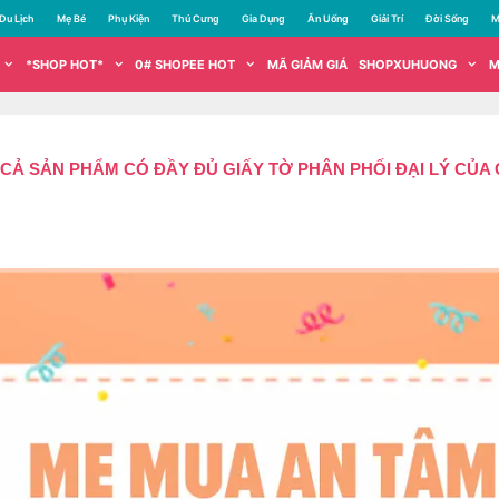
Du Lịch
Mẹ Bé
Phụ Kiện
Thú Cưng
Gia Dụng
Ăn Uống
Giải Trí
Đời Sống
M
*SHOP HOT*
0# SHOPEE HOT
MÃ GIẢM GIÁ
SHOPXUHUONG
M
CẢ SẢN PHẨM CÓ ĐẦY ĐỦ GIẤY TỜ PHÂN PHỐI ĐẠI LÝ CỦ