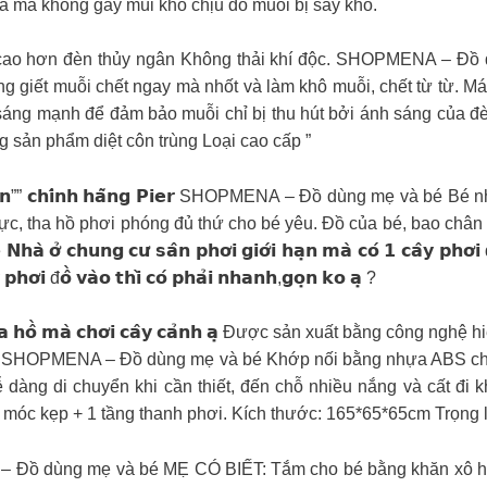
uả mà không gây mùi khó chịu do muỗi bị sấy khô.
cao hơn đèn thủy ngân Không thải khí độc. SHOPMENA – Đồ d
g giết muỗi chết ngay mà nhốt và làm khô muỗi, chết từ từ. M
sáng mạnh để đảm bảo muỗi chỉ bị thu hút bởi ánh sáng của đè
sản phẩm diệt côn trùng Loại cao cấp
”
 “”𝗾𝘂𝗼̂́𝗰 𝗱𝗮̂𝗻”” 𝗰𝗵𝗶́𝗻𝗵 𝗵𝗮̃𝗻𝗴 𝗣𝗶𝗲𝗿 SHOPMENA – Đồ dùng m
ực, tha hồ phơi phóng đủ thứ cho bé yêu. Đồ của bé, bao chân b
 𝗰𝘂̛ 𝘀𝗮̂𝗻 𝗽𝗵𝗼̛𝗶 𝗴𝗶𝗼̛́𝗶 𝗵𝗮̣𝗻 𝗺𝗮̀ 𝗰𝗼́ 𝟭 𝗰𝗮̂𝘆 𝗽𝗵𝗼̛𝗶 đ𝗼̂̀ 𝗻𝗮̀𝘆 𝘁
 𝗽𝗵𝗼̛𝗶 đ𝗼̂̀ 𝘃𝗮̀𝗼 𝘁𝗵𝗶̀ 𝗰𝗼́ 𝗽𝗵𝗮̉𝗶 𝗻𝗵𝗮𝗻𝗵,𝗴𝗼̣𝗻 𝗸𝗼 𝗮̣ ?
𝗼̂́ 𝗺𝗲̣ 𝘁𝗵𝗮 𝗵𝗼̂̀ 𝗺𝗮̀ 𝗰𝗵𝗼̛𝗶 𝗰𝗮̂𝘆 𝗰𝗮̉𝗻𝗵 𝗮̣ Được sản xuất bằng
 thận SHOPMENA – Đồ dùng mẹ và bé Khớp nối bằng nhựa ABS chấ
dàng di chuyển khi cần thiết, đến chỗ nhiều nắng và cất đi 
nox, 2 tầng móc kẹp + 1 tầng thanh phơi. Kích thước: 165*65*65cm Trọng
 SHOPMENA – Đồ dùng mẹ và bé MẸ CÓ BIẾT: Tắm cho bé bằng khăn x