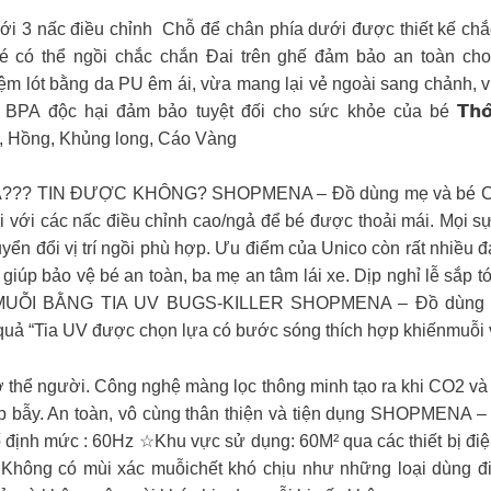
i 3 nấc điều chỉnh Chỗ để chân phía dưới được thiết kế chắc 
bé có thể ngồi chắc chắn Đai trên ghế đảm bảo an toàn ch
ót bằng da PU êm ái, vừa mang lại vẻ ngoài sang chảnh, vừa
 độc hại đảm bảo tuyệt đối cho sức khỏe của bé 𝗧𝗵𝗼̂𝗻𝗴 𝘁
, Hồng, Khủng long, Cáo Vàng
? TIN ĐƯỢC KHÔNG? SHOPMENA – Đồ dùng mẹ và bé Chính x
i với các nấc điều chỉnh cao/ngả để bé được thoải mái. Mọi sự t
uyển đổi vị trí ngồi phù hợp. Ưu điểm của Unico còn rất nhiề
, giúp bảo vệ bé an toàn, ba mẹ an tâm lái xe. Dịp nghỉ lễ sắp
MUỖI BẰNG TIA UV BUGS-KILLER SHOPMENA – Đồ dùng m
“Tia UV được chọn lựa có bước sóng thích hợp khiếnmuỗi và 
 thể người. Công nghệ màng lọc thông minh tạo ra khi CO2 và 
 bẫy. An toàn, vô cùng thân thiện và tiện dụng SHOPMENA – 
số định mức : 60Hz ☆Khu vực sử dụng: 60M² qua các thiết bị đ
Không có mùi xác muỗichết khó chịu như những loại dùng đi