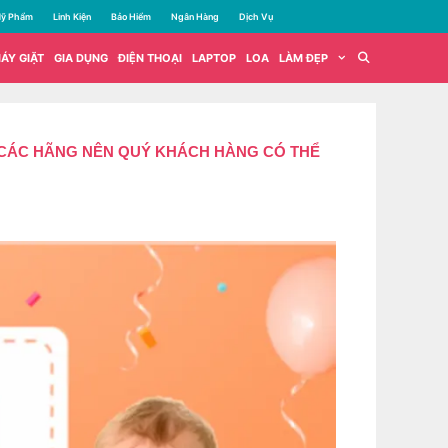
ỹ Phẩm
Linh Kiện
Bảo Hiểm
Ngân Hàng
Dịch Vụ
ÁY GIẶT
GIA DỤNG
ĐIỆN THOẠI
LAPTOP
LOA
LÀM ĐẸP
A CÁC HÃNG NÊN QUÝ KHÁCH HÀNG CÓ THỂ