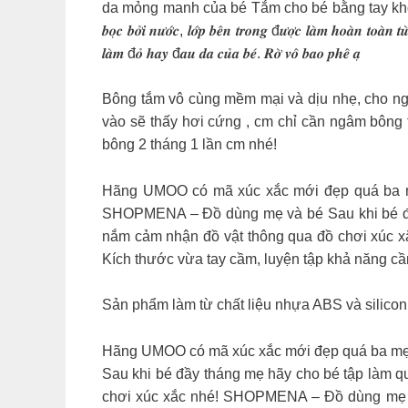
da mỏng manh của bé Tắm cho bé bằng tay không, không thể sạch được 
𝒃𝒐̣𝒄 𝒃𝒐̛̉𝒊 𝒏𝒖̛𝒐̛́𝒄, 𝒍𝒐̛́𝒑 𝒃𝒆̂𝒏 𝒕𝒓𝒐𝒏𝒈 đ𝒖̛𝒐̛̣𝒄 𝒍𝒂̀𝒎 𝒉𝒐𝒂̀𝒏 𝒕𝒐𝒂̀𝒏 𝒕𝒖̛̀ 
𝒍𝒂̀𝒎 đ𝒐̉ 𝒉𝒂𝒚 đ𝒂𝒖 𝒅𝒂 𝒄𝒖̉𝒂 𝒃𝒆́. 𝑹𝒐̛̀ 𝒗𝒐̂ 𝒃𝒂𝒐 𝒑𝒉𝒆̂ 𝒂̣
Bông tắm vô cùng mềm mại và dịu nhẹ, cho n
vào sẽ thấy hơi cứng , cm chỉ cần ngâm bông t
bông 2 tháng 1 lần cm nhé!
Hãng UMOO có mã xúc xắc mới đẹp quá ba mẹ 
SHOPMENA – Đồ dùng mẹ và bé Sau khi bé đầy
nắm cảm nhận đồ vật thông qua đồ chơi xúc xắ
Kích thước vừa tay cầm, luyện tập khả năng c
Sản phẩm làm từ chất liệu nhựa ABS và silicon
Hãng UMOO có mã xúc xắc mới đẹp quá ba mẹ ơi
Sau khi bé đầy tháng mẹ hãy cho bé tập làm q
chơi xúc xắc nhé! SHOPMENA – Đồ dùng mẹ và 