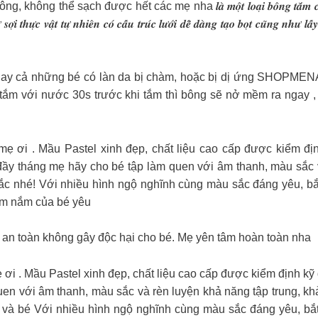
hết các mẹ nha 𝒍𝒂̀ 𝒎𝒐̣̂𝒕 𝒍𝒐𝒂̣𝒊 𝒃𝒐̂𝒏𝒈 𝒕𝒂̆́𝒎 𝒄𝒉𝒖𝒚𝒆̂𝒏 𝒅𝒖̣𝒏𝒈 𝒄𝒉𝒐 
𝒐̛̣𝒊 𝒕𝒉𝒖̛̣𝒄 𝒗𝒂̣̂𝒕 𝒕𝒖̛̣ 𝒏𝒉𝒊𝒆̂𝒏 𝒄𝒐́ 𝒄𝒂̂́𝒖 𝒕𝒓𝒖́𝒄 𝒍𝒖̛𝒐̛́𝒊 𝒅𝒆̂̃ 𝒅𝒂̀𝒏𝒈 𝒕𝒂̣𝒐 𝒃𝒐̣𝒕 𝒄𝒖̃𝒏𝒈 𝒏𝒉𝒖̛ 𝒍𝒂
gay cả những bé có làn da bị chàm, hoặc bị dị ứng SHOPMEN
ắm với nước 30s trước khi tắm thì bông sẽ nở mềm ra ngay , nê
ơi . Mầu Pastel xinh đẹp, chất liệu cao cấp được kiểm địn
 tháng mẹ hãy cho bé tập làm quen với âm thanh, màu sắc và
c nhé! Với nhiều hình ngộ nghĩnh cùng màu sắc đáng yêu, bắt 
ầm nắm của bé yêu
 an toàn không gây độc hại cho bé. Mẹ yên tâm hoàn toàn nha
 . Mầu Pastel xinh đẹp, chất liệu cao cấp được kiểm định kỹ 
uen với âm thanh, màu sắc và rèn luyện khả năng tập trung, 
bé Với nhiều hình ngộ nghĩnh cùng màu sắc đáng yêu, bắt m