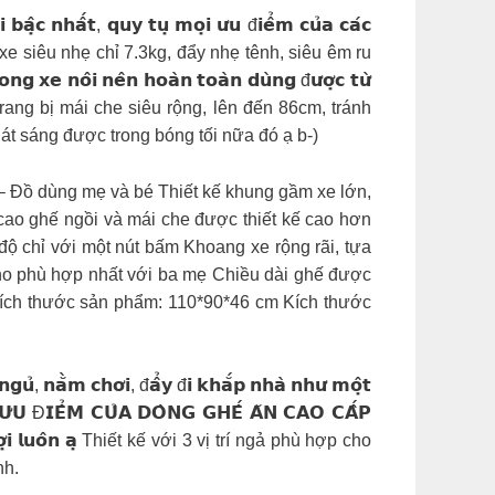
̣𝗶 𝗯𝗮̣̂𝗰 𝗻𝗵𝗮̂́𝘁, 𝗾𝘂𝘆 𝘁𝘂̣ 𝗺𝗼̣𝗶 𝘂̛𝘂 đ𝗶𝗲̂̉𝗺 𝗰𝘂̉𝗮 𝗰𝗮́𝗰
g xe siêu nhẹ chỉ 7.3kg, đẩy nhẹ tênh, siêu êm ru
 𝘅𝗲 𝗻𝗼̂𝗶 𝗻𝗲̂𝗻 𝗵𝗼𝗮̀𝗻 𝘁𝗼𝗮̀𝗻 𝗱𝘂̀𝗻𝗴 đ𝘂̛𝗼̛̣𝗰 𝘁𝘂̛̀
̛́𝗻 Xe còn được trang bị mái che siêu rộng, lên đến 86cm, tránh
át sáng được trong bóng tối nữa đó ạ b-)
 𝗻𝗵𝗮: SHOPMENA – Đồ dùng mẹ và bé Thiết kế khung gầm xe lớn,
cao ghế ngồi và mái che được thiết kế cao hơn
ộ chỉ với một nút bấm Khoang xe rộng rãi, tựa
cho phù hợp nhất với ba mẹ Chiều dài ghế được
bé Kích thước sản phẩm: 110*90*46 cm Kích thước
𝘂̉, 𝗻𝗮̆̀𝗺 𝗰𝗵𝗼̛𝗶, đ𝗮̂̉𝘆 đ𝗶 𝗸𝗵𝗮̆́𝗽 𝗻𝗵𝗮̀ 𝗻𝗵𝘂̛ 𝗺𝗼̣̂𝘁
𝗨̛𝗨 Đ𝗜𝗘̂̉𝗠 𝗖𝗨̉𝗔 𝗗𝗢̀𝗡𝗚 𝗚𝗛𝗘̂́ 𝗔̆𝗡 𝗖𝗔𝗢 𝗖𝗔̂́𝗣
𝘂̀𝗻𝗴 𝗹𝗼̛̣𝗶 𝗹𝘂𝗼̂𝗻 𝗮̣ Thiết kế với 3 vị trí ngả phù hợp cho
nh.