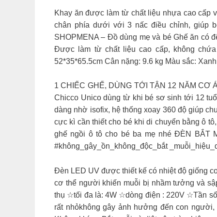
Khay ăn được làm từ chất liệu nhựa cao cấp vớ
chân phía dưới với 3 nấc điều chỉnh, giúp 
SHOPMENA – Đồ dùng mẹ và bé Ghế ăn có đệm l
Được làm từ chất liệu cao cấp, không chứa BPA
52*35*65.5cm Cân nặng: 9.6 kg Màu sắc: Xanh
1 CHIẾC GHẾ, DÙNG TỚI TẬN 12 NĂM CƠ Á??
Chicco Unico dùng từ khi bé sơ sinh tới 12 tuổ
dàng nhờ isofix, hệ thống xoay 360 độ giúp ch
cực kì cần thiết cho bé khi di chuyển bằng ô tô
ghế ngồi ô tô cho bé ba mẹ nhé
ĐÈN BẮT 
#không_gây_ồn_không_độc_bắt _muỗi_hiệu_quả 
Đèn LED UV được thiết kế có nhiệt độ giống cơ
cơ thể người khiến muỗi bị nhầm tưởng và sập
thụ ☆tối đa là: 4W ☆dòng điện : 220V ☆Tần 
rất nhỏkhông gây ảnh hưởng đến con người, 