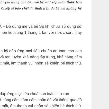
𝒆́ , 𝒗𝒐̛́𝒊 𝒃𝒆̂̀ 𝒎𝒂̣̆𝒕 𝒙𝒐̂́𝒑 𝒍𝒖𝒐̂𝒏 đ𝒖̛𝒐̛̣𝒄 𝒃𝒂𝒐
̂́𝒚 đ𝒊 𝒍𝒐̛́𝒑 𝒕𝒆̂́ 𝒃𝒂̀𝒐 𝒄𝒉𝒆̂́𝒕 𝒅𝒖̛ 𝒕𝒉𝒖̛̀𝒂 𝒕𝒓𝒆̂𝒏 𝒅𝒂 𝒃𝒆́ 𝒎𝒂̀ 𝒌𝒉𝒐̂𝒏𝒈 𝒉𝒆̂̀
A – Đồ dùng mẹ và bé Sp khi chưa sử dụng sờ
n tiệt trùng 1 tháng 1 lần với nước sôi , thay
h kỹ đáp ứng mọi tiêu chuẩn an toàn cho con
 rèn luyện khả năng tập trung, khả năng cầm
mắt, âm thanh vui nhộn sẽ khiến bé thích thú.
đáp ứng mọi tiêu chuẩn an toàn cho con
khả năng cầm nắm cảm nhận đồ vật thông qua đồ
ắt, âm thanh vui nhộn sẽ khiến bé thích thú.