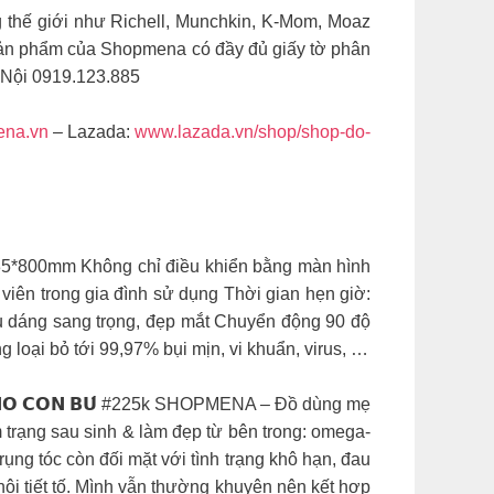
g thế giới như Richell, Munchkin, K-Mom, Moaz
sản phẩm của Shopmena có đầy đủ giấy tờ phân
 Nội 0919.123.885
ena.vn
– Lazada:
www.lazada.vn/shop/shop-do-
800mm Không chỉ điều khiển bằng màn hình
 viên trong gia đình sử dụng Thời gian hẹn giờ:
iểu dáng sang trọng, đẹp mắt Chuyển động 90 độ
g loại bỏ tới 99,97% bụi mịn, vi khuẩn, virus, …
𝗨 𝗩𝗔̀ 𝗖𝗛𝗢 𝗖𝗢𝗡 𝗕𝗨́ #225k SHOPMENA – Đồ dùng mẹ
m trạng sau sinh & làm đẹp từ bên trong: omega-
rụng tóc còn đối mặt với tình trạng khô hạn, đau
nội tiết tố. Mình vẫn thường khuyên nên kết hợp