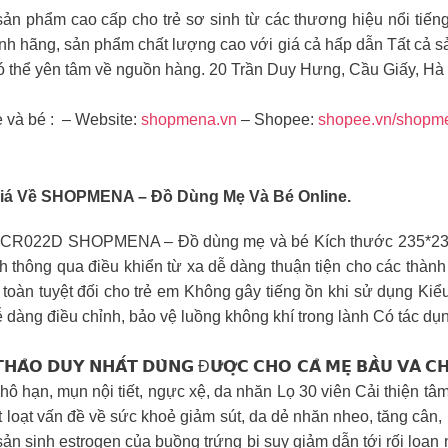
sản phẩm cao cấp cho trẻ sơ sinh từ các thương hiệu nổi tiến
h hãng, sản phẩm chất lượng cao với giá cả hấp dẫn Tất cả 
có thể yên tâm về nguồn hàng. 20 Trần Duy Hưng, Cầu Giấy, Hà
à bé : – Website:
shopmena.vn
– Shopee:
shopee.vn/shopm
iá Về SHOPMENA – Đồ Dùng Mẹ Và Bé Online.
CR022D SHOPMENA – Đồ dùng mẹ và bé Kích thước 235*235*
h thông qua điều khiển từ xa dễ dàng thuận tiện cho các thành
n toàn tuyệt đối cho trẻ em Không gây tiếng ồn khi sử dụng K
ễ dàng điều chỉnh, bảo vệ luồng không khí trong lành Có tác dụn
𝗧𝗛𝗔̉𝗢 𝗗𝗨𝗬 𝗡𝗛𝗔̂́𝗧 𝗗𝗨̀𝗡𝗚 Đ𝗨̛𝗢̛̣𝗖 𝗖𝗛𝗢 𝗖𝗔̉ 𝗠𝗘̣ 𝗕𝗔̂̀
hô hạn, mụn nội tiết, ngực xệ, da nhăn Lọ 30 viên Cải thiện tâ
 loạt vấn đề về sức khoẻ giảm sút, da dẻ nhăn nheo, tăng cân, 
sản sinh estrogen của buồng trứng bị suy giảm dẫn tới rối loạn 