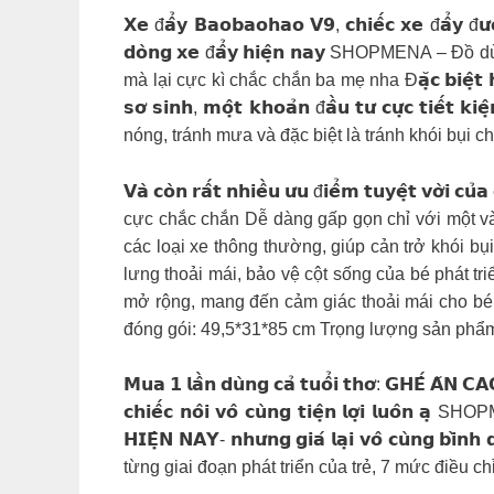
𝗫𝗲 đ𝗮̂̉𝘆 𝗕𝗮𝗼𝗯𝗮𝗼𝗵𝗮𝗼 𝗩𝟵, 𝗰𝗵𝗶𝗲̂́𝗰 𝘅𝗲 đ𝗮̂̉𝘆 đ𝘂̛𝗼̛̣𝗰 
𝗱𝗼̀𝗻𝗴 𝘅𝗲 đ𝗮̂̉𝘆 𝗵𝗶𝗲̣̂𝗻 𝗻𝗮𝘆 SHOPMEN
mà lại cực kì chắc chắn ba mẹ nha Đ𝗮̣̆𝗰 𝗯𝗶𝗲̣̂𝘁 𝗵𝗼̛𝗻 𝗻𝘂̛̃
𝘀𝗼̛ 𝘀𝗶𝗻𝗵, 𝗺𝗼̣̂𝘁 𝗸𝗵𝗼𝗮̉𝗻 đ𝗮̂̀𝘂 𝘁𝘂̛ 𝗰𝘂̛̣𝗰 𝘁
nóng, tránh mưa và đặc biệt là tránh khói bụi 
𝗩𝗮̀ 𝗰𝗼̀𝗻 𝗿𝗮̂́𝘁 𝗻𝗵𝗶𝗲̂̀𝘂 𝘂̛𝘂 đ𝗶𝗲̂̉𝗺 𝘁𝘂𝘆𝗲̣̂
cực chắc chắn Dễ dàng gấp gọn chỉ với một vài
các loại xe thông thường, giúp cản trở khói 
lưng thoải mái, bảo vệ cột sống của bé phát t
mở rộng, mang đến cảm giác thoải mái cho bé 𝗧
đóng gói: 49,5*31*85 cm Trọng lượng sản phẩ
𝗠𝘂𝗮 𝟭 𝗹𝗮̂̀𝗻 𝗱𝘂̀𝗻𝗴 𝗰𝗮̉ 𝘁𝘂𝗼̂̉𝗶 𝘁𝗵𝗼̛: 𝗚𝗛𝗘̂́ 𝗔̆𝗡 𝗖
𝗰𝗵𝗶𝗲̂́𝗰 𝗻𝗼̂𝗶 𝘃𝗼̂ 𝗰𝘂̀𝗻𝗴 𝘁𝗶𝗲̣̂𝗻 𝗹𝗼̛̣𝗶 𝗹𝘂𝗼
𝗛𝗜𝗘̣̂𝗡 𝗡𝗔𝗬- 𝗻𝗵𝘂̛𝗻𝗴 𝗴𝗶𝗮́ 𝗹𝗮̣𝗶 𝘃𝗼̂ 𝗰𝘂̀𝗻𝗴 𝗯𝗶̀
từng giai đoạn phát triển của trẻ, 7 mức điều 