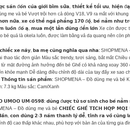
𝗮̆𝗻 đ𝗼́𝗻 𝗰𝘂̉𝗮 𝗴𝗶𝗼̛́𝗶 𝗯𝗶̉𝗺 𝘀𝘂̛̃𝗮, 𝘁𝗵𝗶𝗲̂́𝘁 𝗸𝗲̂́ 𝘁𝗼̂́𝗶 𝘂̛𝘂, 𝗵𝗶𝗲̣̂𝗻 đ𝗮
A – Đồ dùng mẹ và bé Vượt trội hơn cả dòng V18, V9 ra mắt với khun
, 𝘅𝗲 𝗰𝗼́ 𝘁𝗵𝗲̂̉ 𝗻𝗴𝗮̉ 𝗽𝗵𝗮̆̉𝗻𝗴 𝟭𝟳𝟬 đ𝗼̣̂, 𝗯𝗲́ 𝗻𝗮̆̀𝗺 𝗻𝗵𝘂̛ 𝘁𝗿𝗼𝗻𝗴
𝗲̂́𝘁 𝗸𝗶𝗲̣̂𝗺 𝗹𝘂𝗼̂𝗻 đ𝗼́ 𝗮̣, 𝗺𝘂𝗮 𝗺𝗼̣̂𝘁 𝗹𝗮̂̀𝗻 𝗱𝘂̀𝗻𝗴 đ𝗲̂́𝗻 𝗹𝗼
cho bé quá là okela luôn, được làm bằng vả dạ quang nên còn ph
 𝘃𝗼̛̀𝗶 𝗰𝘂̉𝗮 𝗰𝗵𝗶𝗲̂́𝗰 𝘅𝗲 𝗻𝗮̀𝘆, 𝗯𝗮 𝗺𝗲̣ 𝗰𝘂̀𝗻𝗴 𝗻𝗴𝗵𝗶́𝗮 𝗾𝘂
 thao tác đơn giản Màu sắc trendy, tươi sáng, bắt mắt Chiều 
bụi từ mặt đường ảnh hưởng đến bé Ghế có khả năng xoay 360 đ
riển khỏe mạnh Dễ dàng điều chỉnh độ dài của tay đẩy xe sao 
𝗵𝗼̂𝗻𝗴 𝘁𝗶𝗻 𝘀𝗮̉𝗻 𝗽𝗵𝗮̂̉𝗺: SHOPMENA – Đồ dùng mẹ và 
m: 7.3 kg Màu sắc: Cam/Xanh
𝗔𝗢 𝗨𝗠𝗢𝗢 𝗨𝗠-𝟬𝟱𝟵𝟴: 𝗱𝘂̀𝗻𝗴 đ𝘂̛𝗼̛̣𝗰 𝘁𝘂̛̀ 𝘀𝗼̛ 𝘀𝗶𝗻𝗵 𝗰𝗵𝗼 𝗯𝗲́ 𝗻𝗮̆̀𝗺 𝗻
̂𝗻 𝗮̣ SHOPMENA – Đồ dùng mẹ và bé 𝗖𝗛𝗜𝗘̂́𝗖 𝗚𝗛𝗘̂́ 𝗧𝗜́𝗖𝗛 𝗛𝗢̛̣𝗣 𝗠𝗢̣𝗜 
𝗻𝗵 𝗱𝗮̂𝗻, 𝗰𝗼𝗻 𝗱𝘂̀𝗻𝗴 𝟮-𝟯 𝗻𝗮̆𝗺 𝘁𝗵𝗮𝗻𝗵 𝗹𝘆́ 𝗱𝗲̂̃, 𝘁𝗶́𝗻𝗵 𝗿𝗮 𝘃𝗼̂ 
chỉnh độ cao thấp khác nhau, phù hợp với bàn ăn của từng gia đì