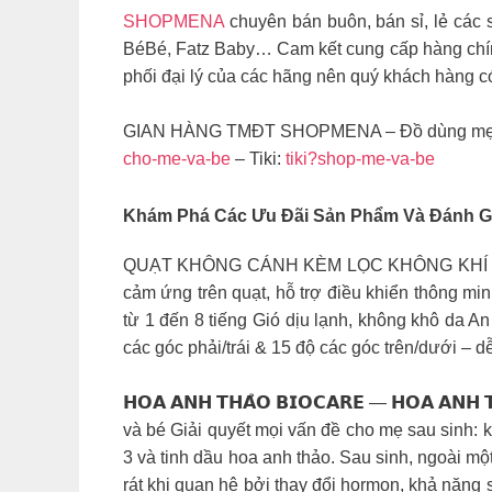
SHOPMENA
chuyên bán buôn, bán sỉ, lẻ các 
BéBé, Fatz Baby… Cam kết cung cấp hàng chín
phối đại lý của các hãng nên quý khách hàng 
GIAN HÀNG TMĐT SHOPMENA – Đồ dùng mẹ v
cho-me-va-be
– Tiki:
tiki?shop-me-va-be
Khám Phá Các Ưu Đãi Sản Phẩm Và Đánh G
QUẠT KHÔNG CÁNH KÈM LỌC KHÔNG KHÍ 
cảm ứng trên quạt, hỗ trợ điều khiển thông min
từ 1 đến 8 tiếng Gió dịu lạnh, không khô da A
các góc phải/trái & 15 độ các góc trên/dưới – d
𝗛𝗢𝗔 𝗔𝗡𝗛 𝗧𝗛𝗔̉𝗢 𝗕𝗜𝗢𝗖𝗔𝗥𝗘 — 𝗛𝗢𝗔 𝗔𝗡𝗛 
và bé Giải quyết mọi vấn đề cho mẹ sau sinh: k
3 và tinh dầu hoa anh thảo. Sau sinh, ngoài một
rát khi quan hệ bởi thay đổi hormon, khả năng 