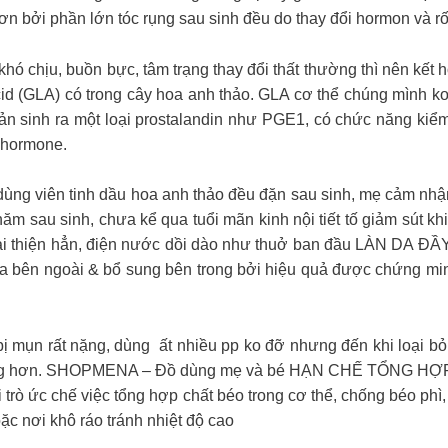
n bởi phần lớn tóc rụng sau sinh đều do thay đổi hormon và rối l
hó chịu, buồn bực, tâm trạng thay đổi thất thường thì nên kết
id (GLA) có trong cây hoa anh thảo. GLA cơ thể chúng mình 
ản sinh ra một loại prostalandin như PGE1, có chức năng kiểm
 hormone.
ùng viên tinh dầu hoa anh thảo đều đặn sau sinh, mẹ cảm n
ăm sau sinh, chưa kể qua tuổi mãn kinh nội tiết tố giảm sút kh
thì cải thiện hẳn, điện nước dồi dào như thuở ban đầu LÀN DA
bên ngoài & bổ sung bên trong bởi hiệu quả được chứng minh
 mụn rất nặng, dùng ất nhiều pp ko đỡ nhưng đến khi loại bỏ h
 sáng hơn. SHOPMENA – Đồ dùng mẹ và bé HẠN CHẾ TỔNG HỢP 
i trò ức chế việc tổng hợp chất béo trong cơ thể, chống béo phì
c nơi khô ráo tránh nhiệt độ cao