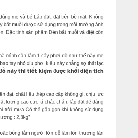
ùng mẹ và bé Lắp đặt: đặt trên bề mặt. Không
áy bắt muỗi được sử dụng trong môi trường ánh
n. Đặc tính sản phẩm Đèn bắt muỗi và diệt côn
ẹ và bé Bé nhà mình cần lắm 1 cây phơi đồ như thế này mẹ
ao tay nhỏ xíu phơi kiểu này chẳng sợ thất lạc
𝗵𝗶̀ 𝘁𝗶𝗲̂́𝘁 𝗸𝗶𝗲̣̂𝗺 đ𝘂̛𝗼̛̣𝗰 𝗸𝗵𝗼̂́𝗶 𝗱𝗶𝗲̣̂𝗻 𝘁𝗶́𝗰𝗵
 công nghệ hiện đại, chất liệu thép cao cấp không gỉ, chịu lực
t lượng cao cực kì chắc chắn, lắp đặt dễ dàng
khi trời mưa Có thể gập gọn khi không sử dụng
 lượng : 2,3kg”
ô hoặc bông tắm người lớn dễ làm tổn thương làn