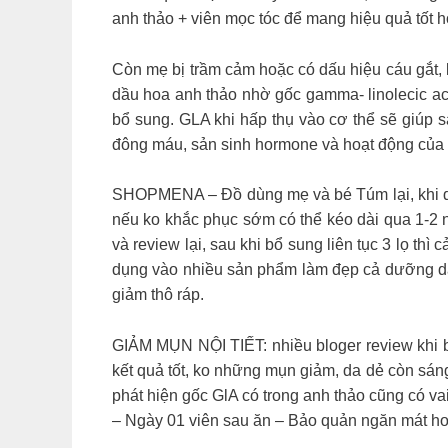
anh thảo + viên mọc tóc để mang hiệu quả tốt hơ
Còn mẹ bị trầm cảm hoặc có dấu hiệu cáu gắt, k
dầu hoa anh thảo nhờ gốc gamma- linolecic ac
bổ sung. GLA khi hấp thụ vào cơ thể sẽ giúp s
đông máu, sản sinh hormone và hoạt động của
SHOPMENA – Đồ dùng mẹ và bé Túm lại, khi d
nếu ko khắc phục sớm có thể kéo dài qua 1-2 n
và review lại, sau khi bổ sung liên tục 3 lọ 
dụng vào nhiều sản phẩm làm đẹp cả dưỡng da 
giảm thô ráp.
GIẢM MỤN NỘI TIẾT: nhiều bloger review khi bị
kết quả tốt, ko những mụn giảm, da dẻ còn
phát hiện gốc GlA có trong anh thảo cũng có va
– Ngày 01 viên sau ăn – Bảo quản ngăn mát hoặ