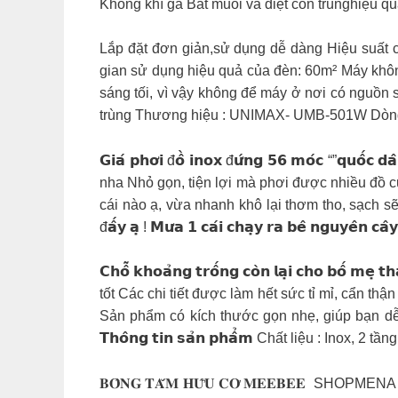
Không khí ga Bắt muỗi và diệt côn trùnghiệu q
Lắp đặt đơn giản,sử dụng dễ dàng Hiệu suất 
gian sử dụng hiệu quả của đèn: 60m² Máy khôn
sáng tối, vì vậy không để máy ở nơi có nguồn 
trùng Thương hiệu : UNIMAX- UMB-501W Dòng 
𝗚𝗶𝗮́ 𝗽𝗵𝗼̛𝗶 đ𝗼̂̀ 𝗶𝗻𝗼𝘅 đ𝘂̛́𝗻𝗴 𝟱𝟲 𝗺𝗼́𝗰
nha Nhỏ gọn, tiện lợi mà phơi được nhiều đồ c
cái nào ạ, vừa nhanh khô lại thơm tho, sạch sẽ 𝗡𝗵𝗮̀ 𝗼̛̉ 𝗰𝗵𝘂𝗻
đ𝗮̂́𝘆 𝗮̣ ! 𝗠𝘂̛𝗮 𝟭 𝗰𝗮́𝗶 𝗰𝗵𝗮̣𝘆 𝗿𝗮 𝗯𝗲̂ 𝗻𝗴𝘂𝘆𝗲̂𝗻 𝗰𝗮̂𝘆
𝗖𝗵𝗼̂̃ 𝗸𝗵𝗼𝗮̉𝗻𝗴 𝘁𝗿𝗼̂́𝗻𝗴 𝗰𝗼̀𝗻 𝗹𝗮̣𝗶 𝗰𝗵𝗼 𝗯
tốt Các chi tiết được làm hết sức tỉ mỉ, cẩn
Sản phẩm có kích thước gọn nhẹ, giúp bạn dễ 
𝗧𝗵𝗼̂𝗻𝗴 𝘁𝗶𝗻 𝘀𝗮̉𝗻 𝗽𝗵𝗮̂̉𝗺 Chất liệu : I
𝐁𝐎̂𝐍𝐆 𝐓𝐀̆́𝐌 𝐇𝐔̛̃𝐔 𝐂𝐎̛ 𝐌𝐄𝐄𝐁𝐄𝐄