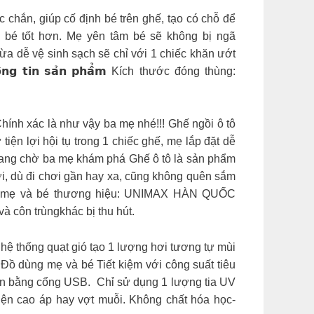
chắn, giúp cố định bé trên ghế, tạo có chỗ để
o bé tốt hơn. Mẹ yên tâm bé sẽ không bị ngã
 dễ vệ sinh sạch sẽ chỉ với 1 chiếc khăn ướt
𝗶𝗻 𝘀𝗮̉𝗻 𝗽𝗵𝗮̂̉𝗺 Kích thước đóng thùng:
ác là như vậy ba mẹ nhé!!! Ghế ngồi ô tô
iện lợi hội tụ trong 1 chiếc ghế, mẹ lắp đặt dễ
u đang chờ ba mẹ khám phá Ghế ô tô là sản phẩm
 tới, dù đi chơi gần hay xa, cũng không quên sắm
ẹ và bé thương hiệu: UNIMAX HÀN QUỐC
côn trùngkhác bị thu hút.
hệ thống quạt gió tạo 1 lượng hơi tương tự mùi
Đồ dùng mẹ và bé Tiết kiệm với công suất tiêu
iện bằng cổng USB. Chỉ sử dụng 1 lượng tia UV
ện cao áp hay vợt muỗi. Không chất hóa học-