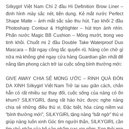
Silkygirl Việt Nam Chì 2 đầu Hi Definition Brow Liner –
định hình mày sắc nét, tiện dụng. Kẻ mắt nước Perfect
Shape Matte – ánh mắt sắc sảo thu hút. Tạo khối 2 đầu
Photosharp Contour & Highlighter – hút trọn ánh nhìn.
Phấn nước Magic BB Cushion – Mỏng mướt, trong veo
tinh khôi. Chuốt mi 2 đầu Double Take Waterproof Duo
Mascara – Bật ngay công tắc quyến rũ. Nàng còn chờ gì
nữa mà không ghé ngay cửa hàng Guardian gần nhất để
nâng tầm phong cách trở lại cuộc sống bình thường mới:
GIVE AWAY CHIA SẺ MONG ƯỚC – RINH QUÀ ĐÓN
DA XINH Silkygirl Việt Nam Trở lại sau giãn cách, chắn
hẳn có rất nhiều sự thay đổi, cuộc sống của nàng có ổn
khum? SILKYGIRL đang rất háo hức được nghe nàng
chia sẻ những điều thú vị. Đặc biệt, hòa cùng niềm vui
“bình thường mới”, SILKYGIRL tặng nàng “bất ngờ” thú vị
giúp nàng luôn xinh Góc tìm người thân, SILKYGIRL cần
tìm chủ nhân của bộ sản phẩm cực xịn gồm: Son thỏi mịn