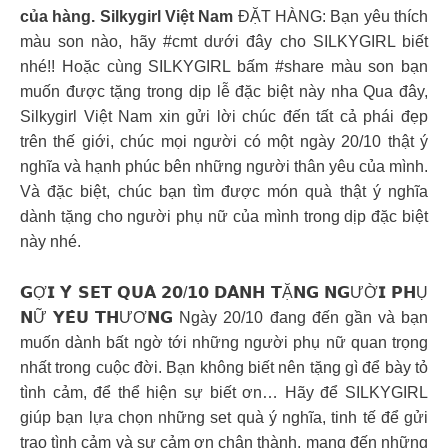
của hàng. Silkygirl Việt Nam
ĐẶT HÀNG: Bạn yêu thích
màu son nào, hãy #cmt dưới đây cho SILKYGIRL biết
nhé!! Hoặc cùng SILKYGIRL bấm #share màu son bạn
muốn được tặng trong dịp lễ đặc biệt này nha Qua đây,
Silkygirl Việt Nam xin gửi lời chúc đến tất cả phái đẹp
trên thế giới, chúc mọi người có một ngày 20/10 thật ý
nghĩa và hạnh phúc bên những người thân yêu của mình.
Và đặc biệt, chúc bạn tìm được món quà thật ý nghĩa
dành tặng cho người phụ nữ của mình trong dịp đặc biệt
này nhé.
𝗚Ợ𝗜 𝗬́ 𝗦𝗘𝗧 𝗤𝗨𝗔̀ 𝟮𝟬/𝟭𝟬 𝗗𝗔̀𝗡𝗛 𝗧Ặ𝗡𝗚 𝗡𝗚ƯỜ𝗜 𝗣𝗛Ụ
𝗡Ữ 𝗬𝗘̂𝗨 𝗧𝗛ƯƠ𝗡𝗚 Ngày 20/10 đang đến gần và bạn
muốn dành bất ngờ tới những người phụ nữ quan trọng
nhất trong cuộc đời. Bạn không biết nên tặng gì để bày tỏ
tình cảm, để thể hiện sự biết ơn… Hãy để SILKYGIRL
giúp bạn lựa chọn những set quà ý nghĩa, tinh tế để gửi
trao tình cảm và sự cảm ơn chân thành, mang đến những