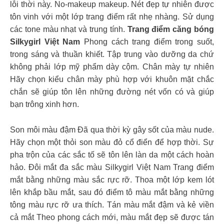
lỗi thời này. No-makeup makeup. Nét đẹp tự nhiên được
tôn vinh với một lớp trang điểm rất nhẹ nhàng. Sử dụng
các tone màu nhạt và trung tính.
Trang điểm căng bóng
Silkygirl Việt Nam
Phong cách trang điểm trong suốt,
trong sáng và thuần khiết. Tập trung vào dưỡng da chứ
không phải lớp mỹ phẩm dày cộm. Chân mày tự nhiên
Hãy chọn kiểu chân mày phù hợp với khuôn mặt chắc
chắn sẽ giúp tôn lên những đường nét vốn có và giúp
bạn trông xinh hơn.
Son môi màu đậm Đã qua thời kỳ gây sốt của màu nude.
Hãy chọn một thỏi son màu đỏ cổ điển để hợp thời. Sự
pha trộn của các sắc tố sẽ tôn lên làn da một cách hoàn
hảo. Đôi mắt đa sắc màu Silkygirl Việt Nam Trang điểm
mắt bằng những màu sắc rực rỡ. Thoa một lớp kem lót
lên khắp bầu mắt, sau đó điểm tô màu mắt bằng những
tông màu rực rỡ ưa thích. Tán màu mắt đậm và kẻ viền
cả mắt Theo phong cách mới, màu mắt đẹp sẽ được tán