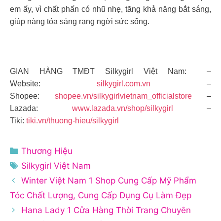
em ấy, vì chất phấn có nhũ nhẹ, tăng khả năng bắt sáng,
giúp nàng tỏa sáng rạng ngời sức sống.
GIAN HÀNG TMĐT Silkygirl Việt Nam: –
Website:
silkygirl.com.vn
–
Shopee:
shopee.vn/silkygirlvietnam_officialstore
–
Lazada:
www.lazada.vn/shop/silkygirl
–
Tiki:
tiki.vn/thuong-hieu/silkygirl
Danh
Thương Hiệu
mục
Thẻ
Silkygirl Việt Nam
Winter Việt Nam 1 Shop Cung Cấp Mỹ Phẩm
Tóc Chất Lượng, Cung Cấp Dụng Cụ Làm Đẹp
Hana Lady 1 Cửa Hàng Thời Trang Chuyên