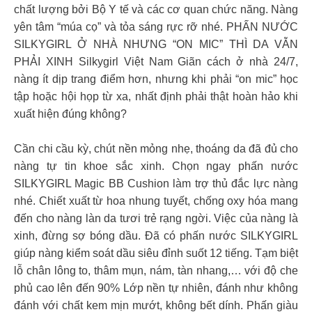
chất lượng bởi Bộ Y tế và các cơ quan chức năng. Nàng
yên tâm “múa cọ” và tỏa sáng rực rỡ nhé. PHẤN NƯỚC
SILKYGIRL Ở NHÀ NHƯNG “ON MIC” THÌ DA VẪN
PHẢI XINH Silkygirl Việt Nam Giãn cách ở nhà 24/7,
nàng ít dịp trang điểm hơn, nhưng khi phải “on mic” học
tập hoặc hội họp từ xa, nhất định phải thật hoàn hảo khi
xuất hiện đúng không?
Cần chi cầu kỳ, chút nền mỏng nhẹ, thoáng da đã đủ cho
nàng tự tin khoe sắc xinh. Chọn ngay phấn nước
SILKYGIRL Magic BB Cushion làm trợ thủ đắc lực nàng
nhé. Chiết xuất từ hoa nhung tuyết, chống oxy hóa mang
đến cho nàng làn da tươi trẻ rạng ngời. Việc của nàng là
xinh, đừng sợ bóng dầu. Đã có phấn nước SILKYGIRL
giúp nàng kiểm soát dầu siêu đỉnh suốt 12 tiếng. Tạm biệt
lỗ chân lông to, thâm mụn, nám, tàn nhang,… với độ che
phủ cao lên đến 90% Lớp nền tự nhiên, đánh như không
đánh với chất kem mịn mướt, không bết dính. Phấn giàu