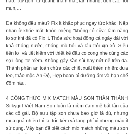
hảo, “xử gọn” từ quầng thâm mắt, tàn nhang, đến các nốt
mụn,…
Da không đều màu? Fix It khắc phục ngay tức khắc. Nếp
nhăn ở khóe mắt, khóe miệng “không có cửa” làm nàng
lo sợ khi đã có Fix It. Thỏa sức hoạt động cả ngày dài với
khả chống nước, chống mồ hôi và lâu trôi xịn xò. Siêu
tiện lợi và tiết kiệm với thiết kế đầu cọ cong nhẹ cùng các
sợi lông tơ mềm. Không gây sần sùi hay nứt nẻ trên da.
Thành phần an toàn chứa các chiết xuất thiên nhiên: dưa
leo, thảo mộc Ấn Độ, Hợp hoan bì dưỡng ẩm và hạn chế
đốm nâu.
4 CÔNG THỨC MIX MATCH MÀU SON THẦN THÁNH
Silkygirl Việt Nam Son luôn là niềm đam mê bất tận của
các cô gái. Bộ sưu tập son chưa bao giờ là đủ, nhưng
mua quá nhiều thì lại tốn kém và lãng phí vì những màu ít
sử dụng. Vậy bạn đã biết cách mix match những màu son