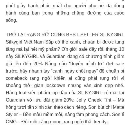
phút giây hạnh phúc nhất cho người phụ nữ đã đồng
hành cùng bạn trong những chặng đường của cuộc
sống.
TRỞ LẠI RẠNG RỠ CÙNG BEST SELLER SILKYGIRL
Silkygirl Việt Nam Sắp có thẻ xanh, chuẩn bị được tung
tăng mà lại hết mỹ phẩm? Ơn giời sale đây rồi, tháng 10
này SILKYGIRL và Guardian đang có chương trình giảm
giá lên đến 20% Nàng nào “duyên mình lỡ” đợt sale
trước, hãy nhanh tay “canh ngày chốt ngay” để chuẩn bị
comeback rạng ngời khiến ai cũng phải rụng rời vì
khoảng thời gian lockdown nhưng vẫn xinh đẹp nhé.
Hàng loạt siêu phẩm top đầu của SILKYGIRL có mặt tại
Guardian với ưu đãi giảm 20%: Jelly Cheek Tint – Má
hồng tươi tắn xinh xắn theo cách riêng. Son bút chì Matte
Styler – Bền màu mềm môi, nâng tầm phong cách. Son lì
OMG – Đôi môi căng mọng, rạng ngời thật trendy.