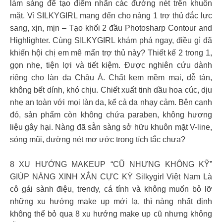
làm sáng để tạo điểm nhấn các đường nét trên khuôn
mặt. Vì SILKYGIRL mang đến cho nàng 1 trợ thủ đắc lực
sang, xịn, mịn – Tạo khối 2 đầu Photosharp Contour and
Highlighter. Cùng SILKYGIRL khám phá ngay, điều gì đã
khiến hội chị em mê mẩn trợ thủ này? Thiết kế 2 trong 1,
gọn nhẹ, tiện lợi và tiết kiệm. Được nghiên cứu dành
riêng cho làn da Châu Á. Chất kem mềm mại, dễ tán,
không bết dính, khó chịu. Chiết xuất tinh dầu hoa cúc, dịu
nhẹ an toàn với mọi làn da, kể cả da nhạy cảm. Bên cạnh
đó, sản phẩm còn không chứa paraben, không hương
liệu gây hại. Nàng đã sẵn sàng sở hữu khuôn mặt V-line,
sóng mũi, đường nét mơ ước trong tích tắc chưa?
8 XU HƯỚNG MAKEUP “CŨ NHƯNG KHÔNG KỸ”
GIÚP NÀNG XINH XẮN CỰC KỲ Silkygirl Việt Nam Là
cô gái sành điệu, trendy, cá tính và không muốn bỏ lỡ
những xu hướng make up mới lạ, thì nàng nhất định
không thể bỏ qua 8 xu hướng make up cũ nhưng không