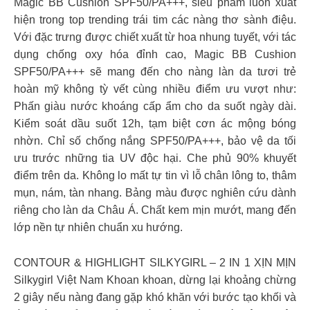
Magic BB Cushion SPF50/PA+++, siêu phẩm luôn xuất
hiện trong top trending trái tim các nàng thơ sành điệu.
Với đặc trưng được chiết xuất từ hoa nhung tuyết, với tác
dụng chống oxy hóa đỉnh cao, Magic BB Cushion
SPF50/PA+++ sẽ mang đến cho nàng làn da tươi trẻ
hoàn mỹ không tỳ vết cùng nhiều điểm ưu vượt như:
Phấn giàu nước khoáng cấp ẩm cho da suốt ngày dài.
Kiểm soát dầu suốt 12h, tạm biệt cơn ác mộng bóng
nhờn. Chỉ số chống nắng SPF50/PA+++, bảo vệ da tối
ưu trước những tia UV độc hại. Che phủ 90% khuyết
điểm trên da. Không lo mất tự tin vì lỗ chân lông to, thâm
mụn, nám, tàn nhang. Bảng màu được nghiên cứu dành
riêng cho làn da Châu Á. Chất kem mịn mướt, mang đến
lớp nền tự nhiên chuẩn xu hướng.
CONTOUR & HIGHLIGHT SILKYGIRL – 2 IN 1 XỊN MỊN
Silkygirl Việt Nam Khoan khoan, dừng lại khoảng chừng
2 giây nếu nàng đang gặp khó khăn với bước tạo khối và