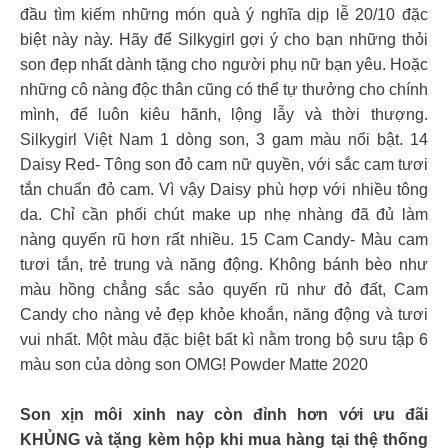
đầu tìm kiếm những món quà ý nghĩa dịp lễ 20/10 đặc
biệt này này. Hãy để Silkygirl gợi ý cho bạn những thỏi
son đẹp nhất dành tặng cho người phụ nữ bạn yêu. Hoặc
những cô nàng độc thân cũng có thể tự thưởng cho chính
mình, để luôn kiêu hãnh, lộng lẫy và thời thượng.
Silkygirl Việt Nam 1 dòng son, 3 gam màu nổi bật. 14
Daisy Red- Tông son đỏ cam nữ quyền, với sắc cam tươi
tắn chuẩn đỏ cam. Vì vậy Daisy phù hợp với nhiều tông
da. Chỉ cần phối chút make up nhẹ nhàng đã đủ làm
nàng quyến rũ hơn rất nhiều. 15 Cam Candy- Màu cam
tươi tắn, trẻ trung và năng động. Không bánh bèo như
màu hồng chẳng sắc sảo quyến rũ như đỏ đất, Cam
Candy cho nàng vẻ đẹp khỏe khoắn, năng động và tươi
vui nhất. Một màu đặc biệt bất kì nằm trong bộ sưu tập 6
màu son của dòng son OMG! Powder Matte 2020
Son xịn môi xinh nay còn đỉnh hơn với ưu đãi
KHỦNG và tặng kèm hộp khi mua hàng tại thệ thống