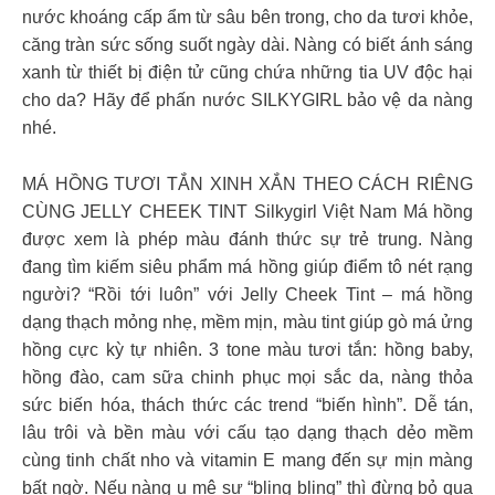
nước khoáng cấp ẩm từ sâu bên trong, cho da tươi khỏe,
căng tràn sức sống suốt ngày dài. Nàng có biết ánh sáng
xanh từ thiết bị điện tử cũng chứa những tia UV độc hại
cho da? Hãy để phấn nước SILKYGIRL bảo vệ da nàng
nhé.
MÁ HỒNG TƯƠI TẮN XINH XẮN THEO CÁCH RIÊNG
CÙNG JELLY CHEEK TINT Silkygirl Việt Nam Má hồng
được xem là phép màu đánh thức sự trẻ trung. Nàng
đang tìm kiếm siêu phẩm má hồng giúp điểm tô nét rạng
người? “Rồi tới luôn” với Jelly Cheek Tint – má hồng
dạng thạch mỏng nhẹ, mềm mịn, màu tint giúp gò má ửng
hồng cực kỳ tự nhiên. 3 tone màu tươi tắn: hồng baby,
hồng đào, cam sữa chinh phục mọi sắc da, nàng thỏa
sức biến hóa, thách thức các trend “biến hình”. Dễ tán,
lâu trôi và bền màu với cấu tạo dạng thạch dẻo mềm
cùng tinh chất nho và vitamin E mang đến sự mịn màng
bất ngờ. Nếu nàng u mê sự “bling bling” thì đừng bỏ qua