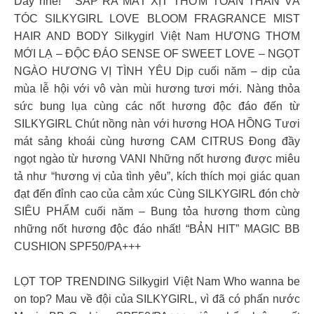
Day nhé! SẮP RA MẮT XỊT THƠM TOÀN THÂN VÀ
TÓC SILKYGIRL LOVE BLOOM FRAGRANCE MIST
HAIR AND BODY Silkygirl Việt Nam HƯƠNG THƠM
MỚI LẠ – ĐỘC ĐÁO SENSE OF SWEET LOVE – NGỌT
NGÀO HƯƠNG VỊ TÌNH YÊU Dịp cuối năm – dịp của
mùa lễ hội với vô vàn mùi hương tươi mới. Nàng thỏa
sức bung lụa cùng các nốt hương độc đáo đến từ
SILKYGIRL Chút nồng nàn với hương HOA HỒNG Tươi
mát sảng khoái cùng hương CAM CITRUS Đong đầy
ngọt ngào từ hương VANI Những nốt hương được miêu
tả như “hương vị của tình yêu”, kích thích mọi giác quan
đạt đến đỉnh cao của cảm xúc Cùng SILKYGIRL đón chờ
SIÊU PHẨM cuối năm – Bung tỏa hương thơm cùng
những nốt hương độc đáo nhất! “BẢN HIT” MAGIC BB
CUSHION SPF50/PA+++
LỌT TOP TRENDING Silkygirl Việt Nam Who wanna be
on top? Mau về đội của SILKYGIRL, vì đã có phấn nước