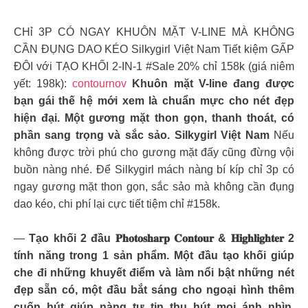
CHỉ 3P CÓ NGAY KHUÔN MẶT V-LINE MÀ KHÔNG
CẦN ĐỤNG DAO KÉO Silkygirl Việt Nam Tiết kiệm GẤP
ĐÔI với TẠO KHỐI 2-IN-1 #Sale 20% chỉ 158k (giá niêm
yết: 198k):
contournov
Khuôn mặt V-line đang được
bạn gái thế hệ mới xem là chuẩn mực cho nét đẹp
hiện đại. Một gương mặt thon gọn, thanh thoát, có
phần sang trọng và sắc sảo. Silkygirl Việt Nam
Nếu
không được trời phú cho gương mặt đấy cũng đừng vội
buồn nàng nhé. Để Silkygirl mách nàng bí kíp chỉ 3p có
ngay gương mặt thon gọn, sắc sảo mà không cần đụng
dao kéo, chi phí lại cực tiết tiệm chỉ #158k.
—
Tạo khối 2 đầu 𝐏𝐡𝐨𝐭𝐨𝐬𝐡𝐚𝐫𝐩 𝐂𝐨𝐧𝐭𝐨𝐮𝐫 & 𝐇𝐢𝐠𝐡𝐥𝐢𝐠𝐡𝐭𝐞𝐫 2
tính năng trong 1 sản phẩm. Một đầu tạo khối giúp
che đi những khuyết điểm và làm nổi bật những nét
đẹp sẵn có, một đầu bắt sáng cho ngoại hình thêm
cuốn hút giúp nàng tự tin thu hút mọi ánh nhìn.