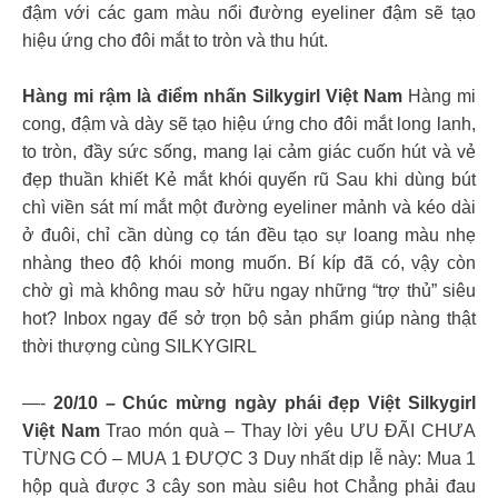
đậm với các gam màu nổi đường eyeliner đậm sẽ tạo
hiệu ứng cho đôi mắt to tròn và thu hút.
Hàng mi rậm là điểm nhấn Silkygirl Việt Nam
Hàng mi
cong, đậm và dày sẽ tạo hiệu ứng cho đôi mắt long lanh,
to tròn, đầy sức sống, mang lại cảm giác cuốn hút và vẻ
đẹp thuần khiết Kẻ mắt khói quyến rũ Sau khi dùng bút
chì viền sát mí mắt một đường eyeliner mảnh và kéo dài
ở đuôi, chỉ cần dùng cọ tán đều tạo sự loang màu nhẹ
nhàng theo độ khói mong muốn. Bí kíp đã có, vậy còn
chờ gì mà không mau sở hữu ngay những “trợ thủ” siêu
hot? Inbox ngay để sở trọn bộ sản phẩm giúp nàng thật
thời thượng cùng SILKYGIRL
—-
20/10 – Chúc mừng ngày phái đẹp Việt Silkygirl
Việt Nam
Trao món quà – Thay lời yêu ƯU ĐÃI CHƯA
TỪNG CÓ – MUA 1 ĐƯỢC 3 Duy nhất dịp lễ này: Mua 1
hộp quà được 3 cây son màu siêu hot Chẳng phải đau