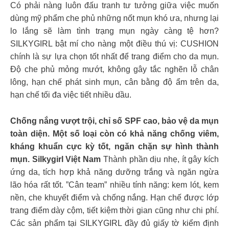
Có phải nàng luôn đấu tranh tư tưởng giữa việc muốn
dùng mỹ phẩm che phủ những nốt mụn khó ưa, nhưng lại
lo lắng sẽ làm tình trạng mụn ngày càng tệ hơn?
SILKYGIRL bật mí cho nàng một điều thú vị: CUSHION
chính là sự lựa chọn tốt nhất để trang điểm cho da mụn.
Độ che phủ mỏng mướt, không gây tắc nghẽn lỗ chân
lông, hạn chế phát sinh mụn, cân bằng độ ẩm trên da,
hạn chế tối đa việc tiết nhiều dầu.
Chống nắng vượt trội, chỉ số SPF cao, bảo vệ da mụn
toàn diện. Một số loại còn có khả năng chống viêm,
kháng khuẩn cực kỳ tốt, ngăn chặn sự hình thành
mụn. Silkygirl Việt Nam
Thành phần dịu nhẹ, ít gây kích
ứng da, tích hợp khả năng dưỡng trắng và ngăn ngừa
lão hóa rất tốt. ”Cân team” nhiều tính năng: kem lót, kem
nền, che khuyết điểm và chống nắng. Hạn chế được lớp
trang điểm dày cộm, tiết kiệm thời gian cũng như chi phí.
Các sản phẩm tại SILKYGIRL đầy đủ giấy tờ kiểm định