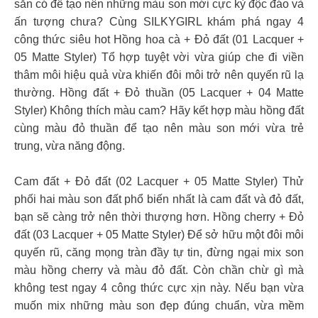
sẵn có để tạo nên những màu son mới cực kỳ độc đáo và
ấn tượng chưa? Cùng SILKYGIRL khám phá ngay 4
công thức siêu hot Hồng hoa cà + Đỏ đất (01 Lacquer +
05 Matte Styler) Tổ hợp tuyệt vời vừa giúp che đi viền
thâm môi hiệu quả vừa khiến đôi môi trở nên quyến rũ lạ
thường. Hồng đất + Đỏ thuần (05 Lacquer + 04 Matte
Styler) Không thích màu cam? Hãy kết hợp màu hồng đất
cùng màu đỏ thuần để tạo nên màu son mới vừa trẻ
trung, vừa năng động.
Cam đất + Đỏ đất (02 Lacquer + 05 Matte Styler) Thử
phối hai màu son đất phổ biến nhất là cam đất và đỏ đất,
bạn sẽ càng trở nên thời thượng hơn. Hồng cherry + Đỏ
đất (03 Lacquer + 05 Matte Styler) Để sở hữu một đôi môi
quyến rũ, căng mọng tràn đầy tự tin, đừng ngại mix son
màu hồng cherry và màu đỏ đất. Còn chần chừ gì mà
không test ngay 4 công thức cực xịn này. Nếu bạn vừa
muốn mix những màu son đẹp đúng chuẩn, vừa mềm