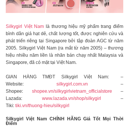
Silkygirl Việt Nam
là thương hiệu mỹ phẩm trang điểm
bình dân giá hạt dẻ, chất lượng tốt, được nghiên cứu và
phát triển riêng tại Singapore bởi tập đoàn AGC từ năm
2005. Silkygirl Việt Nam (ra mắt từ năm 2005) – thương
hiệu nhiều năm liền là nhãn bán chạy nhất Malaysia và
Singapore, đã có mặt tại Việt Nam.
GIAN HÀNG TMĐT Silkygirl Việt Nam: –
Website:
silkygirl.com.vn
–
Shopee:
shopee.vn/silkygirlvietnam_officialstore
–
Lazada:
www.lazada.vn/shop/silkygirl
–
Tiki:
tiki.vn/thuong-hieu/silkygirl
Silkygirl Việt Nam CHÍNH HÃNG Giá Tốt Mọi Thời
Điểm