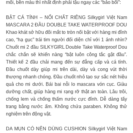
môi, bền màu thì nhất định phải tậu ngay các “bảo bối”:
BẬT CÁ TÍNH – NỔI CHẤT RIÊNG Silkygirl Việt Nam
MASCARA 2 ĐẦU DOUBLE TAKE WATERPROOF DOU
Khao khát sở hữu đôi mắt to tròn nổi bật với hàng mi đỉnh
cao, “hạ gục” trái tim người đối diện chỉ với 1 ánh nhìn?
Chuốt mi 2 đầu SILKYGIRL Double Take Waterproof Dou
chắc chắn sẽ khiến nàng “bật luôn công tắc gật đầu”.
Thiết kế 2 đầu chải mang đến sự đẳng cấp và cá tính.
Đầu chuốt dày giúp mi trên dài, dày và cong vút thời
thượng nhanh chóng. Đầu chuốt nhỏ tạo sự sắc nét hiệu
quả cho mi dưới. Bái bai nỗi lo mascara vón cục. Giàu
dưỡng chất, giúp hàng mi rạng rỡ thật an toàn. Lâu trôi,
chống lem và chống thấm nước cực đỉnh. Dễ dàng tẩy
trang bằng nước ấm. Không chứa paraben. Không thử
nghiệm trên động vật.
DA MỤN CÓ NÊN DÙNG CUSHION Silkygirl Việt Nam