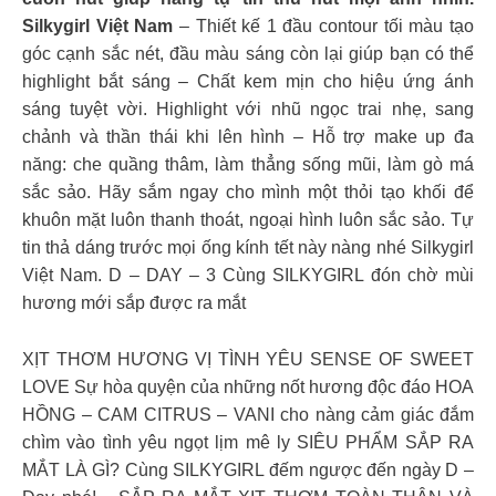
Silkygirl Việt Nam
– Thiết kế 1 đầu contour tối màu tạo
góc cạnh sắc nét, đầu màu sáng còn lại giúp bạn có thể
highlight bắt sáng – Chất kem mịn cho hiệu ứng ánh
sáng tuyệt vời. Highlight với nhũ ngọc trai nhẹ, sang
chảnh và thần thái khi lên hình – Hỗ trợ make up đa
năng: che quầng thâm, làm thẳng sống mũi, làm gò má
sắc sảo. Hãy sắm ngay cho mình một thỏi tạo khối để
khuôn mặt luôn thanh thoát, ngoại hình luôn sắc sảo. Tự
tin thả dáng trước mọi ống kính tết này nàng nhé Silkygirl
Việt Nam. D – DAY – 3 Cùng SILKYGIRL đón chờ mùi
hương mới sắp được ra mắt
XỊT THƠM HƯƠNG VỊ TÌNH YÊU SENSE OF SWEET
LOVE Sự hòa quyện của những nốt hương độc đáo HOA
HỒNG – CAM CITRUS – VANI cho nàng cảm giác đắm
chìm vào tình yêu ngọt lịm mê ly SIÊU PHẨM SẮP RA
MẮT LÀ GÌ? Cùng SILKYGIRL đếm ngược đến ngày D –