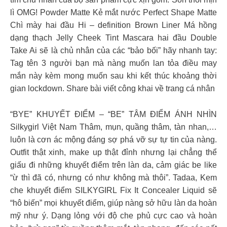
lì OMG! Powder Matte Kẻ mắt nước Perfect Shape Matte
Chì mày hai đầu Hi – definition Brown Liner Má hồng
dạng thạch Jelly Cheek Tint Mascara hai đầu Double
Take Ai sẽ là chủ nhân của các “bảo bối” hãy nhanh tay:
Tag tên 3 người bạn mà nàng muốn lan tỏa điều may
mắn này kèm mong muốn sau khi kết thúc khoảng thời
gian lockdown. Share bài viết công khai về trang cá nhân
“BYE” KHUYẾT ĐIỂM – “BE” TÂM ĐIỂM ÁNH NHÌN
Silkygirl Việt Nam Thâm, mụn, quầng thâm, tàn nhan,…
luôn là cơn ác mộng đáng sợ phá vỡ sự tự tin của nàng.
Outfit thật xinh, make up thật đỉnh nhưng lại chẳng thể
giấu đi những khuyết điểm trên làn da, cảm giác be like
“ừ thì đã có, nhưng có như không mà thôi”. Tadaa, Kem
che khuyết điểm SILKYGIRL Fix It Concealer Liquid sẽ
“hô biến” mọi khuyết điểm, giúp nàng sở hữu làn da hoàn
mỹ như ý. Dạng lỏng với độ che phủ cực cao và hoàn