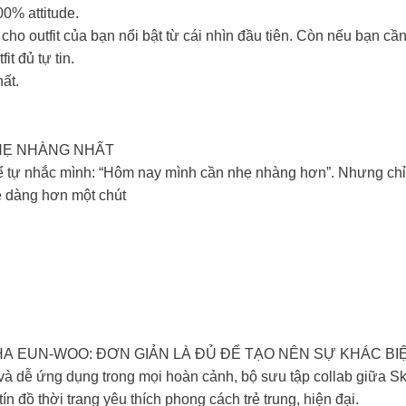
% attitude.​
m cho outfit của bạn nổi bật từ cái nhìn đầu tiên. Còn nếu bạn
t đủ tự tin.​
t.​
HẸ NHÀNG NHẤT
ể tự nhắc mình: “Hôm nay mình cần nhẹ nhàng hơn”. Nhưng chỉ c
ễ dàng hơn một chút
 EUN-WOO: ĐƠN GIẢN LÀ ĐỦ ĐỂ TẠO NÊN SỰ KHÁC BIỆT
ng và dễ ứng dụng trong mọi hoàn cảnh, bộ sưu tập collab giữa 
ồ thời trang yêu thích phong cách trẻ trung, hiện đại. ​