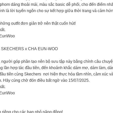
ừ phom dáng thoải mái, màu sắc basic dễ phối, cho đến điểm nh
nh là lời tuyên ngôn cho sự kết hợp giữa thời trang và cảm hứn
ng outfit đơn giản trở nên thật cuốn hút!​
t. ​
haEunWoo
 SKECHERS x CHA EUN-WOO
à người góp phần tạo nên bộ sưu tập này bằng chính câu chuy
ững lần hợp tác đầu tiên, đến khoảnh khắc dám mơ, dám làm, dá
 đầu tiên cùng Skechers nơi hiện thực hóa tầm nhìn, cảm xúc 
n. Hãy cùng chờ đón điều bất ngờ vào 15/07/2025.
t.​
aEunWoo
nh riêng cho các bạn nhỏ năng động!​