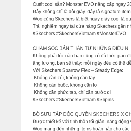
Outfit cool sẵn? Monster EVO nâng cấp ngay 200
​Đây không chỉ là đôi giày đây là signature ite
Woo cùng Skechers là biết ngay giày cool là outfi
​Trải nghiệm ngay tại cửa hàng Skechers gần nhấ
​#Skechers #SkechersVietnam #MonsterEVO
CHĂM SÓC BẢN THÂN TỪ NHỮNG ĐIỀU N
Không phải lúc nào bạn cũng có đủ thời gian đ
ăng lượng, bạn sẽ thấy: mỗi ngày đều có thể d
Với Skechers Sparrow Flex – Steady Edge:
Không cần cúi, không cần tay
Không cần buộc, không cần lo
Không cần phức tạp, chỉ cần bước đi
​#Skechers #SkechersVietnam #Slipins
BỘ SƯU TẬP ĐỘC QUYỀN SKECHERS X CHA
​Được thiết kế với tinh thần tối giản, năng độ
Woo mang đến những items hoàn hảo cho các tín đ