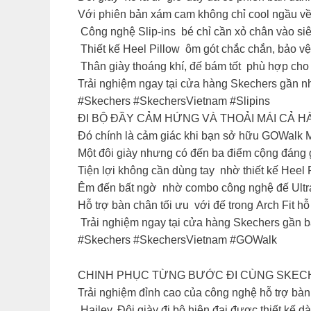
​Với phiên bản xám cam không chỉ cool ngầu về 
Công nghệ Slip-ins bé chỉ cần xỏ chân vào siêu 
Thiết kế Heel Pillow ôm gót chắc chắn, bảo vệ
Thân giày thoáng khí, đế bám tốt phù hợp cho c
​Trải nghiệm ngay tại cửa hàng Skechers gần nhấ
​#Skechers #SkechersVietnam #Slipins
ĐI BỘ ĐẦY CẢM HỨNG VÀ THOẢI MÁI CẢ H
​Đó chính là cảm giác khi bạn sở hữu GOWalk M
​Một đôi giày nhưng có đến ba điểm cộng đáng g
Tiện lợi không cần dùng tay nhờ thiết kế Heel P
Êm đến bất ngờ nhờ combo công nghệ đế Ultra 
Hỗ trợ bàn chân tối ưu với đế trong Arch Fit hỗ
​ Trải nghiệm ngay tại cửa hàng Skechers gần b
​#Skechers #SkechersVietnam #GOWalk
CHINH PHỤC TỪNG BƯỚC ĐI CÙNG SKECH
​Trải nghiệm đỉnh cao của công nghệ hỗ trợ b
Hailey. Đôi giày đi bộ hiện đại được thiết kế 