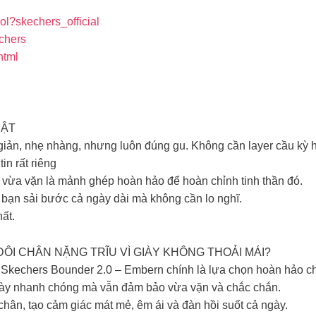
kol?skechers_official
chers
html
ẬT​
iản, nhẹ nhàng, nhưng luôn đúng gu. Không cần layer cầu kỳ ha
in rất riêng
ky vừa vặn là mảnh ghép hoàn hảo để hoàn chỉnh tinh thần đó.​
 bạn sải bước cả ngày dài mà không cần lo nghĩ.​
ất.
ÔI CHÂN NẶNG TRĨU VÌ GIÀY KHÔNG THOẢI MÁI?​
ì Skechers Bounder 2.0 – Embern chính là lựa chọn hoàn hảo cho
 giày nhanh chóng mà vẫn đảm bảo vừa vặn và chắc chắn.​
ân, tạo cảm giác mát mẻ, êm ái và đàn hồi suốt cả ngày.