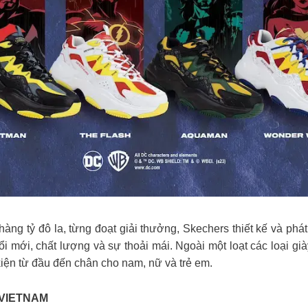
hàng tỷ đô la, từng đoạt giải thưởng, Skechers thiết kế và ph
 đổi mới, chất lượng và sự thoải mái. Ngoài một loạt các loại g
iện từ đầu đến chân cho nam, nữ và trẻ em.
VIETNAM