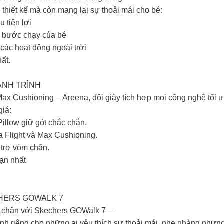
thiết kế mà còn mang lại sự thoải mái cho bé:​
tiện lợi ​
 bước chạy của bé​
ác hoạt động ngoài trời ​
t.​
ÀNH TRÌNH​
ax Cushioning – Areena, đôi giày tích hợp mọi công nghệ tối ưu
iá:​
illow giữ gót chắc chắn.​
Flight và Max Cushioning. ​
 trợ vòm chân.​
ạn nhất​
ERS GOWALK 7​
àn chân với Skechers GOWalk 7 –
dành riêng cho những ai yêu thích sự thoải mái, nhẹ nhàng như