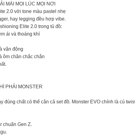
ẢI MÁI MỌI LÚC MỌI NƠI​
te 2.0 với tone màu pastel nhẹ
ger, hay legging đều hợp vibe.​
oning Elite 2.0 trong tủ đồ:​
 ái và thoáng khí​
à vận động​
và ôm chân chắc chắn​
t.​
HÌ PHẢI MONSTER​
ày đúng chất có thể cân cả set đồ. Monster EVO chính là cú twi
 chuẩn Gen Z.​
gu.​