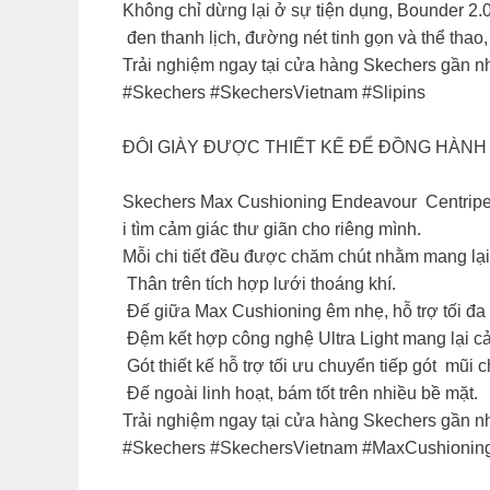
​Không chỉ dừng lại ở sự tiện dụng, Bounder 2
đen thanh lịch, đường nét tinh gọn và thể thao,
​Trải nghiệm ngay tại cửa hàng Skechers gần nhấ
​#Skechers #SkechersVietnam #Slipins
ĐÔI GIÀY ĐƯỢC THIẾT KẾ ĐỂ ĐỒNG HÀNH
Skechers Max Cushioning Endeavour Centripetal
i tìm cảm giác thư giãn cho riêng mình.​
​Mỗi chi tiết đều được chăm chút nhằm mang lại 
Thân trên tích hợp lưới thoáng khí.​
Đế giữa Max Cushioning êm nhẹ, hỗ trợ tối đa 
Đệm kết hợp công nghệ Ultra Light mang lại cả
Gót thiết kế hỗ trợ tối ưu chuyển tiếp gót mũi 
Đế ngoài linh hoạt, bám tốt trên nhiều bề mặt​.
​Trải nghiệm ngay tại cửa hàng Skechers gần nhấ
​#Skechers #SkechersVietnam #MaxCushionin