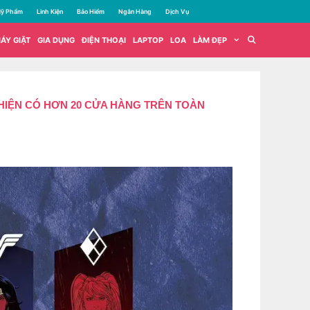
ỹ Phẩm
Linh Kiện
Bảo Hiểm
Ngân Hàng
Dịch Vụ
ÁY GIẶT
GIA DỤNG
ĐIỆN THOẠI
LAPTOP
LOA
LÀM ĐẸP
 HIỆN CÓ HƠN 20 CỬA HÀNG TRÊN TOÀN