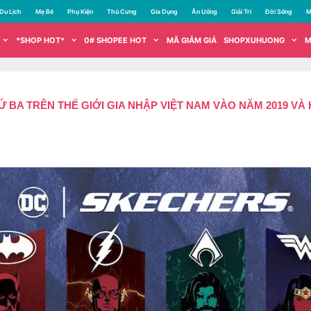
Du Lịch
Mẹ Bé
Phụ Kiện
Thú Cưng
Gia Dụng
Ăn Uống
Giải Trí
Đời Sống
M
*SHOP HOT*
0# SHOPEE HOT
MÃ GIẢM GIÁ
SHOPXUHUONG
M
 BA TRÊN THẾ GIỚI GIA NHẬP VIỆT NAM VÀO NĂM 2019 VÀ