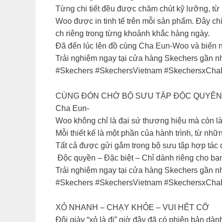
​Từng chi tiết đều được chăm chút kỹ lưỡng, t
Woo được in tinh tế trên mỗi sản phẩm. Đây chí
ch riêng trong từng khoảnh khắc hàng ngày.​
​Đã đến lúc lên đồ cùng Cha Eun-Woo và biến nhữ
​Trải nghiệm ngay tại cửa hàng Skechers gần nhấ
​#Skechers #SkechersVietnam #SkechersxC
CÙNG ĐÓN CHỜ BỘ SƯU TẬP ĐỘC QUYỀN
Cha Eun-
Woo không chỉ là đại sứ thương hiệu mà còn l
Mỗi thiết kế là một phần của hành trình, từ nh
Tất cả được gửi gắm trong bộ sưu tập hợp tác
Độc quyền – Đặc biệt – Chỉ dành riêng cho bạ
Trải nghiệm ngay tại cửa hàng Skechers gần nhấ
#Skechers #SkechersVietnam #SkechersxCh
XỎ NHANH – CHẠY KHỎE – VUI HẾT CỠ​
​Đôi giày “xỏ là đi” giờ đây đã có phiên bản dà