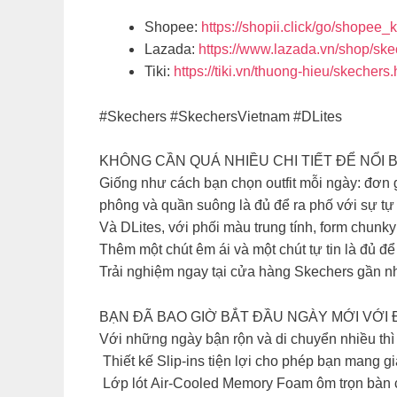
Shopee:
https://shopii.click/go/shopee_
Lazada:
https://www.lazada.vn/shop/ske
Tiki:
https://tiki.vn/thuong-hieu/skechers.
#Skechers #SkechersVietnam #DLites
KHÔNG CẦN QUÁ NHIỀU CHI TIẾT ĐỂ NỔI B
Giống như cách bạn chọn outfit mỗi ngày: đơn g
phông và quần suông là đủ để ra phố với sự tự t
​Và DLites, với phối màu trung tính, form chun
Thêm một chút êm ái và một chút tự tin là đủ để
​Trải nghiệm ngay tại cửa hàng Skechers gần nh
BẠN ĐÃ BAO GIỜ BẮT ĐẦU NGÀY MỚI VỚI Đ
​Với những ngày bận rộn và di chuyển nhiều th
​ Thiết kế Slip-ins tiện lợi cho phép bạn mang
Lớp lót Air-Cooled Memory Foam ôm trọn bàn ch