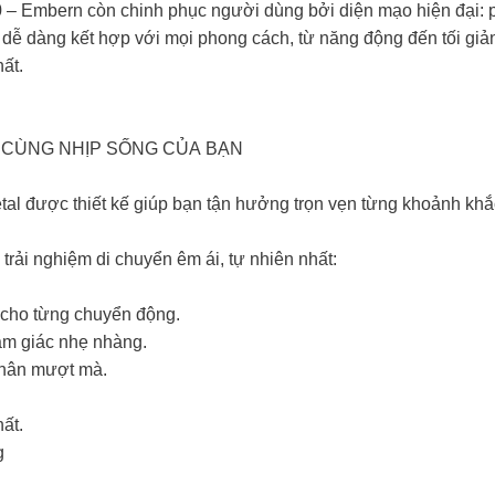
.0 – Embern còn chinh phục người dùng bởi diện mạo hiện đại: 
 dễ dàng kết hợp với mọi phong cách, từ năng động đến tối giản
t.​
 CÙNG NHỊP SỐNG CỦA BẠN​
 được thiết kế giúp bạn tận hưởng trọn vẹn từng khoảnh khắc 
trải nghiệm di chuyển êm ái, tự nhiên nhất:​
cho từng chuyển động.​
m giác nhẹ nhàng.​
chân mượt mà.​
t. ​
g