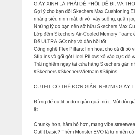
GIÀY XINH LÀ PHẢI DỄ PHỐI, DỄ ĐI, VÀ THO
​Gợi ý cho bạn đôi Skechers Max Cushioning Eli
nhàng siêu nịnh mắt, đi với váy suông, quần jog
​Những lý do bạn nên sỡ hữu Skechers Max Cushi
Lớp đệm Skechers Air-Cooled Memory Foam: êm
Đế ULTRA GO: nhẹ và đàn hồi tốt​
Công nghệ Flex Pillars: linh hoạt cho cả đi bộ v
Slip-ins và gối gót Heel Pillow: xỏ vào cực dễ 
​Trải nghiệm ngay tại cửa hàng Skechers gần nhấ
​#Skechers #SkechersVietnam #Slipins
OUTFIT CÓ THỂ ĐƠN GIẢN, NHƯNG GIÀY T
Đừng để outfit bị đơn giản quá mức. Một đôi gi
ật
Chunky hơn, hầm hố hơn, mang vibe streetwear
Outfit basic? Thêm Monster EVO là tự nhiên có 