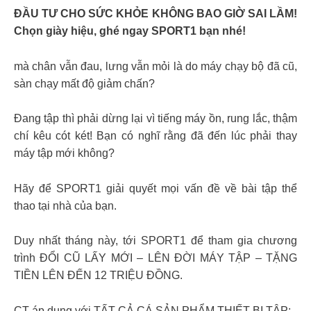
ĐẦU TƯ CHO SỨC KHỎE KHÔNG BAO GIỜ SAI LẦM!
Chọn giày hiệu, ghé ngay SPORT1 bạn nhé!
mà chân vẫn đau, lưng vẫn mỏi là do máy chạy bộ đã cũ,
sàn chạy mất độ giảm chấn?
Đang tập thì phải dừng lại vì tiếng máy ồn, rung lắc, thậm
chí kêu cót két! Bạn có nghĩ rằng đã đến lúc phải thay
máy tập mới không?
Hãy để SPORT1 giải quyết mọi vấn đề về bài tập thể
thao tại nhà của bạn.
Duy nhất tháng này, tới SPORT1 để tham gia chương
trình ĐỔI CŨ LẤY MỚI – LÊN ĐỜI MÁY TẬP – TẶNG
TIỀN LÊN ĐẾN 12 TRIỆU ĐỒNG.
CT áp dụng với TẤT CẢ CÁ SẢN PHẨM THIẾT BỊ TẬP: