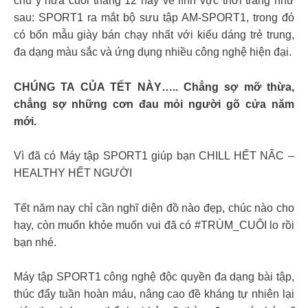
chú ý nửa cuối tháng 12 này về lĩnh vực thời trang như
sau: SPORT1 ra mắt bộ sưu tập AM-SPORT1, trong đó
có bốn mẫu giày bán chạy nhất với kiểu dáng trẻ trung,
đa dạng màu sắc và ứng dụng nhiều công nghệ hiện đại.
CHÚNG TA CỦA TẾT NÀY….. Chẳng sợ mỡ thừa,
chẳng sợ những cơn đau mỏi người gõ cửa năm
mới.
Vì đã có Máy tập SPORT1 giúp bạn CHILL HẾT NẤC –
HEALTHY HẾT NGƯỜI
Tết năm nay chỉ cần nghĩ diện đồ nào đẹp, chúc nào cho
hay, còn muốn khỏe muốn vui đã có #TRÙM_CUỐI lo rồi
bạn nhé.
Máy tập SPORT1 công nghệ độc quyền đa dạng bài tập,
thúc đẩy tuần hoàn máu, nâng cao đề kháng tự nhiên lại