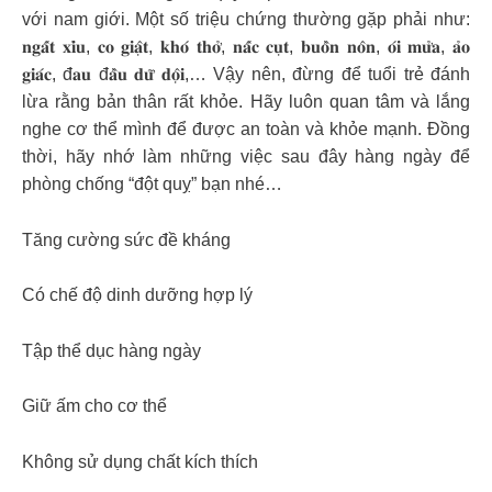
với nam giới. Một số triệu chứng thường gặp phải như:
𝐧𝐠𝐚̂́𝐭 𝐱𝐢̉𝐮, 𝐜𝐨 𝐠𝐢𝐚̣̂𝐭, 𝐤𝐡𝐨́ 𝐭𝐡𝐨̛̉, 𝐧𝐚̂́𝐜 𝐜𝐮̣𝐭, 𝐛𝐮𝐨̂̀𝐧 𝐧𝐨̂𝐧, 𝐨́𝐢 𝐦𝐮̛̉𝐚, 𝐚̉𝐨
𝐠𝐢𝐚́𝐜, đ𝐚𝐮 đ𝐚̂̀𝐮 𝐝𝐮̛̃ 𝐝𝐨̣̂𝐢,… Vậy nên, đừng để tuổi trẻ đánh
lừa rằng bản thân rất khỏe. Hãy luôn quan tâm và lắng
nghe cơ thể mình để được an toàn và khỏe mạnh. Đồng
thời, hãy nhớ làm những việc sau đây hàng ngày để
phòng chống “đột quỵ” bạn nhé…
Tăng cường sức đề kháng
Có chế độ dinh dưỡng hợp lý
Tập thể dục hàng ngày
Giữ ấm cho cơ thể
Không sử dụng chất kích thích