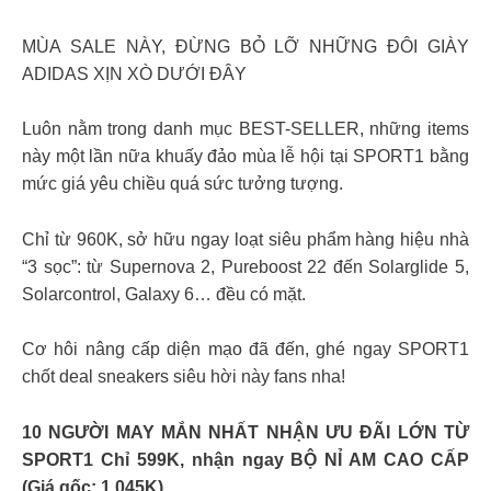
MÙA SALE NÀY, ĐỪNG BỎ LỠ NHỮNG ĐÔI GIÀY
ADIDAS XỊN XÒ DƯỚI ĐÂY
Luôn nằm trong danh mục BEST-SELLER, những items
này một lần nữa khuấy đảo mùa lễ hội tại SPORT1 bằng
mức giá yêu chiều quá sức tưởng tượng.
Chỉ từ 960K, sở hữu ngay loạt siêu phẩm hàng hiệu nhà
“3 sọc”: từ Supernova 2, Pureboost 22 đến Solarglide 5,
Solarcontrol, Galaxy 6… đều có mặt.
Cơ hôi nâng cấp diện mạo đã đến, ghé ngay SPORT1
chốt deal sneakers siêu hời này fans nha!
10 NGƯỜI MAY MẮN NHẤT NHẬN ƯU ĐÃI LỚN TỪ
SPORT1 Chỉ 599K, nhận ngay BỘ NỈ AM CAO CẤP
(Giá gốc: 1.045K)