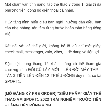
Một chạm vạn tính năng: tập thể thao 7 trong 1, giải trí đa
phương tiện, đồng bộ điện thoại cá nhân.
HLV tàng hình hiểu điều bạn nghĩ, hướng dẫn điều bạn
cần nhẹ nhàng, tận tâm từng bước hoàn toàn bằng tiếng
Việt.
Kết nối với cả thế giới, không bỏ lỡ dù chỉ một giây:
check mail, messenger, zalo, viber,… dễ dàng và tiện lợi.
Đặc biệt, trong tháng 12 khách hàng có thể tham gia
chương trình ĐỔI CŨ LẤY MỚI – LÊN ĐỜI MÁY TẬP –
TẶNG TIỀN LÊN ĐẾN 12 TRIỆU ĐỒNG duy nhất có tại
SPORT1.
[MỞ ĐĂNG KÝ PRE-ORDER] “SIÊU PHẨM” GIÀY THỂ
THAO AM-SPORT1 2023 TRẢI NGHIỆM TRƯỚC TIÊN
– TẶNG TIỀN RỦNG RỈNH