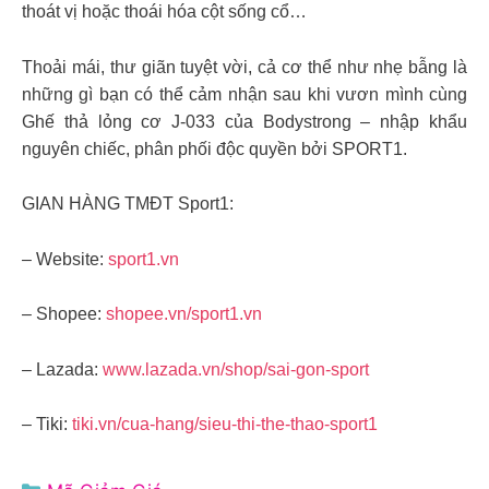
thoát vị hoặc thoái hóa cột sống cổ…
Thoải mái, thư giãn tuyệt vời, cả cơ thể như nhẹ bẫng là
những gì bạn có thể cảm nhận sau khi vươn mình cùng
Ghế thả lỏng cơ J-033 của Bodystrong – nhập khẩu
nguyên chiếc, phân phối độc quyền bởi SPORT1.
GIAN HÀNG TMĐT Sport1:
– Website:
sport1.vn
– Shopee:
shopee.vn/sport1.vn
– Lazada:
www.lazada.vn/shop/sai-gon-sport
– Tiki:
tiki.vn/cua-hang/sieu-thi-the-thao-sport1
Danh