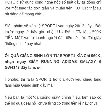
KOTOR sử dụng công nghệ hộp số thắt dây tự động chỉ
với một thao tác đơn giản và thuận tiện, KOTOR thật sự
rất đáng để mong chờ!
Siêu phẩm sẽ trên kệ SPORT1 vào ngày 26/12 này!!! Đặt
trước ngay từ bây giờ, nhận ƯU ĐÃI LỚN tặng 500K
TIỀN MẶT và trở thành người đầu tiên sở hữu đôi giày
“thông minh” này nha!
ÔI, QUÀ GIÁNG SINH LỚN TỪ SPORT1 KÌA Chỉ 960K,
nhận ngay GIÀY RUNNING ADIDAS GALAXY 6
GW4143 đấy fans ơi!
Hohoho, thì ra là SPORT1 trợ giá 40% yêu chiều tặng
fans mùa Giáng sinh đây mà!
Nếu bạn là một “gã cuồng giày” chính hiệu, làm sao có
thể bỏ qua deal hời chưa từng có trong tiền lệ này chứ!