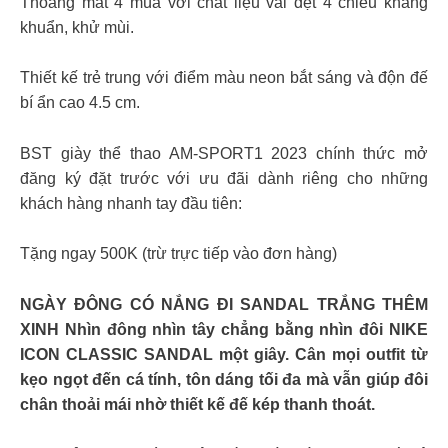
Thoáng mát 4 mùa với chất liệu vải dệt 4 chiều kháng
khuẩn, khử mùi.
Thiết kế trẻ trung với điểm màu neon bắt sáng và độn đế
bí ẩn cao 4.5 cm.
BST giày thể thao AM-SPORT1 2023 chính thức mở
đăng ký đặt trước với ưu đãi dành riêng cho những
khách hàng nhanh tay đầu tiên:
Tặng ngay 500K (trừ trực tiếp vào đơn hàng)
NGÀY ĐÔNG CÓ NẮNG ĐI SANDAL TRẮNG THÊM
XINH Nhìn đông nhìn tây chẳng bằng nhìn đôi NIKE
ICON CLASSIC SANDAL một giây. Cân mọi outfit từ
kẹo ngọt đến cá tính, tôn dáng tối đa mà vẫn giúp đôi
chân thoải mái nhờ thiết kế đế kép thanh thoát.