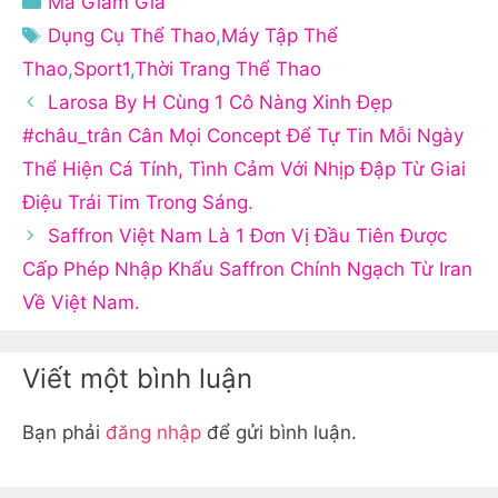
Mã Giảm Giá
mục
Thẻ
Dụng Cụ Thể Thao
,
Máy Tập Thể
Thao
,
Sport1
,
Thời Trang Thể Thao
Larosa By H Cùng 1 Cô Nàng Xinh Đẹp
#châu_trân Cân Mọi Concept Để Tự Tin Mỗi Ngày
Thể Hiện Cá Tính, Tình Cảm Với Nhịp Đập Từ Giai
Điệu Trái Tim Trong Sáng.
Saffron Việt Nam Là 1 Đơn Vị Đầu Tiên Được
Cấp Phép Nhập Khẩu Saffron Chính Ngạch Từ Iran
Về Việt Nam.
Viết một bình luận
Bạn phải
đăng nhập
để gửi bình luận.