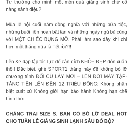
Tự thưởng cho mình một món quà giáng sinh chứ cô
nàng sành điệu?
Mùa lễ hội cuối năm đồng nghĩa với những bữa tiệc,
những buổi liên hoan bất tận và những ngày ngủ bù cùng
với MỘT CHIẾC BỤNG MỠ. Phải làm sao đây khi chỉ
hơn một tháng nữa là Tết rồi?!!
Lên Xe đạp tập tốc lực để cán đích KHỎE ĐẸP đón xuân
thôi! Đặc biệt, ghé SPORT1 tháng này để không bỏ lỡ
chương trình ĐỔI CŨ LẤY MỚI – LÊN ĐỜI MÁY TẬP-
TẶNG TIỀN LÊN ĐẾN 12 TRIỆU ĐỒNG: Không phân
biệt xuất xứ Không giới hạn bảo hành Không hạn chế
hình thức
CHÀNG TRAI SIZE S, BẠN CÓ BỎ LỠ DEAL HOT
CHO TUẦN LỄ GIÁNG SINH LẠNH SÂU ĐỔ BỘ?