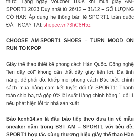
thức: Tặng ngay Voucher 100K khi mua giày AM-
SPORT1 2023 Duy nhất từ 26/12 – 31/12 – SỐ LƯỢNG
CÓ HẠN Áp dụng hệ thống bán lẻ SPORT1 toàn quốc
ĐẶT NGAY TẠI:
shopee.vn?3hC8H5z
CHOOSE AM-SPORT1 SHOES – TURN MOOD ON
RUN TO KPOP
Giày thể thao thiết kế phong cách Hàn Quốc. Công nghệ
“lên dây cót” không cần thắt dây giày tiện lợi. Đa tính
năng, dễ phối đồ, khớp mọi phong cách Đặc biệt, chính
sách mua hàng cam kết tuyệt đối từ SPORT1: Thanh
toán chia ba, trả góp 0% lãi suất Hàng chính hãng 1 đổi 1
nếu phát hiện lỗi từ nhà sản xuất
Báo kenh14.vn là đầu báo tiếp theo đưa tin về mẫu
sneaker nằm trong BST AM – SPORT1 với tiêu đề:
SPORT1 hợp tác cùng thương hiệu giày thể thao Hàn