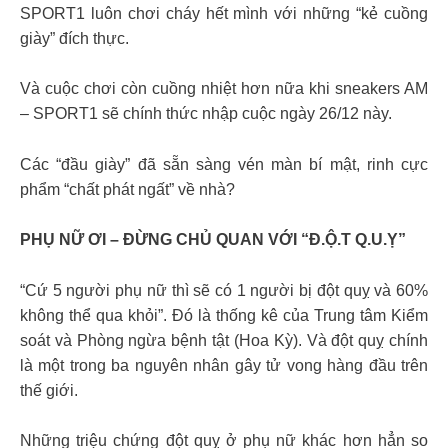
SPORT1 luôn chơi cháy hết mình với những “kẻ cuồng
giày” đích thực.
Và cuộc chơi còn cuồng nhiệt hơn nữa khi sneakers AM
– SPORT1 sẽ chính thức nhập cuộc ngày 26/12 này.
Các “đầu giày” đã sẵn sàng vén màn bí mật, rinh cực
phẩm “chất phát ngất” về nhà?
PHỤ NỮ ƠI – ĐỪNG CHỦ QUAN VỚI “Đ.Ộ.T Q.U.Ỵ”
“Cứ 5 người phụ nữ thì sẽ có 1 người bị đột quỵ và 60%
không thể qua khỏi”. Đó là thống kê của Trung tâm Kiểm
soát và Phòng ngừa bệnh tật (Hoa Kỳ). Và đột quỵ chính
là một trong ba nguyên nhân gây tử vong hàng đầu trên
thế giới.
Những triệu chứng đột quỵ ở phụ nữ khác hơn hẳn so