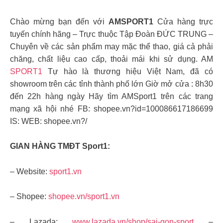
Chào mừng bạn đến với
AMSPORT1
Cửa hàng trực
tuyến chính hãng – Trực thuộc Tập Đoàn ĐỨC TRUNG –
Chuyên về các sản phẩm may mặc thể thao, giá cả phải
chăng, chất liệu cao cấp, thoải mái khi sử dụng. AM
SPORT1
Tự hào là thương hiệu Việt Nam, đã có
showroom trên các tỉnh thành phố lớn Giờ mở cửa : 8h30
đến 22h hàng ngày Hãy tìm AMSport1 trên các trang
mạng xã hội nhé FB: shopee.vn?id=100086617186699
IS: WEB: shopee.vn?/
GIAN HÀNG TMĐT Sport1:
– Website:
sport1.vn
– Shopee:
shopee.vn/sport1.vn
– Lazada:
www.lazada.vn/shop/sai-gon-sport
–