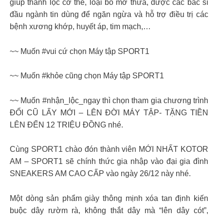
giúp thanh lọc cơ thể, loại bỏ mỡ thừa, được các bác sĩ
đầu ngành tin dùng để ngăn ngừa và hỗ trợ điều trị các
bệnh xương khớp, huyết áp, tim mạch,…
~~ Muốn #vui cứ chọn Máy tập SPORT1
~~ Muốn #khỏe cũng chọn Máy tập SPORT1
~~ Muốn #nhận_lộc_ngay thì chọn tham gia chương trình
ĐỔI CŨ LẤY MỚI – LÊN ĐỜI MÁY TẬP- TẶNG TIỀN
LÊN ĐẾN 12 TRIỆU ĐỒNG nhé.
Cùng SPORT1 chào đón thành viên MỚI NHẤT KOTOR
AM – SPORT1 sẽ chính thức gia nhập vào đại gia đình
SNEAKERS AM CAO CẤP vào ngày 26/12 này nhé.
Một dòng sản phẩm giày thông mịnh xóa tan định kiến
buộc dây rườm rà, không thắt dây mà “lên dây cót”,