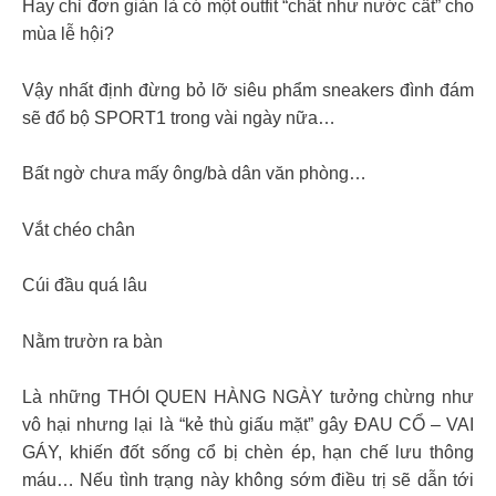
Hay chỉ đơn giản là có một outfit “chất như nước cất” cho
mùa lễ hội?
Vậy nhất định đừng bỏ lỡ siêu phẩm sneakers đình đám
sẽ đổ bộ SPORT1 trong vài ngày nữa…
Bất ngờ chưa mấy ông/bà dân văn phòng…
Vắt chéo chân
Cúi đầu quá lâu
Nằm trườn ra bàn
Là những THÓI QUEN HÀNG NGÀY tưởng chừng như
vô hại nhưng lại là “kẻ thù giấu mặt” gây ĐAU CỔ – VAI
GÁY, khiến đốt sống cổ bị chèn ép, hạn chế lưu thông
máu… Nếu tình trạng này không sớm điều trị sẽ dẫn tới