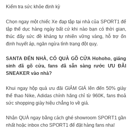
Kiểm tra sức khỏe định kỳ
Chọn ngay một chiếc Xe đạp tập tại nhà của SPORT1 để
tập thể dục hàng ngày bất cứ khi nào bạn có thời gian,
thúc đẩy sức đề kháng tự nhiên vững vàng, hỗ trợ ổn
định huyết áp, ngăn ngừa tình trạng đột quỵ.
SANTA ĐẾN NHÀ, CÓ QUÀ GÕ CỬA Hohoho, giáng
sinh đã gõ cửa, fans đã sẵn sàng rước ƯU ĐÃI
SNEAKER vào nhà?
Khui ngay hộp quà ưu đãi GIẢM GIÁ lên đến 50% giày
thể thao Nike, Adidas chính hãng chỉ từ 960K, fans thoả
sức shopping giày hiệu chẳng lo về giá.
Nhận QUÀ ngay bằng cách ghé showroom SPORT1 gần
nhất hoặc inbox cho SPORT1 để đặt hàng fans nha!