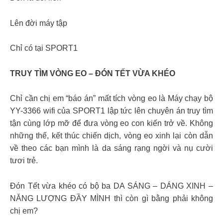
Lên đời máy tập
Chỉ có tại SPORT1
TRUY TÌM VÒNG EO – ĐÓN TẾT VỪA KHÉO
Chỉ cần chị em “báo án” mất tích vòng eo là Máy chạy bộ
YY-3366 wifi của SPORT1 lập tức lên chuyên án truy tìm
tận cùng lớp mỡ để đưa vòng eo con kiến trở về. Không
những thế, kết thúc chiến dịch, vòng eo xinh lại còn dẫn
về theo các bạn mình là da sáng rạng ngời và nụ cười
tươi trẻ.
Đón Tết vừa khéo có bộ ba DA SÁNG – DÁNG XINH –
NĂNG LƯỢNG ĐẦY MÌNH thì còn gì bằng phải không
chị em?