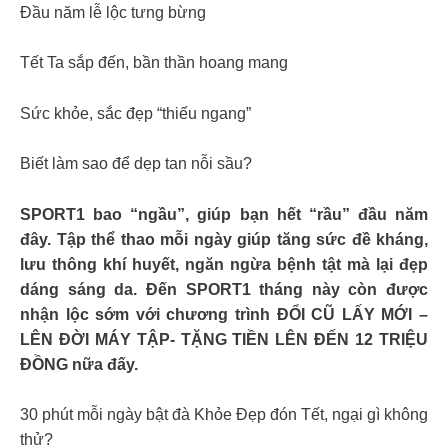
Đầu năm lễ lộc tưng bừng
Tết Ta sắp đến, bần thần hoang mang
Sức khỏe, sắc đẹp “thiếu ngang”
Biết làm sao để dẹp tan nỗi sầu?
SPORT1 bao “ngầu”, giúp bạn hết “rầu” đầu năm
đây. Tập thể thao mỗi ngày giúp tăng sức đề kháng,
lưu thông khí huyết, ngăn ngừa bệnh tật mà lại đẹp
dáng sáng da. Đến SPORT1 tháng này còn được
nhận lộc sớm với chương trình ĐỔI CŨ LẤY MỚI –
LÊN ĐỜI MÁY TẬP- TẶNG TIỀN LÊN ĐẾN 12 TRIỆU
ĐỒNG nữa đấy.
30 phút mỗi ngày bật đà Khỏe Đẹp đón Tết, ngại gì không
thử?