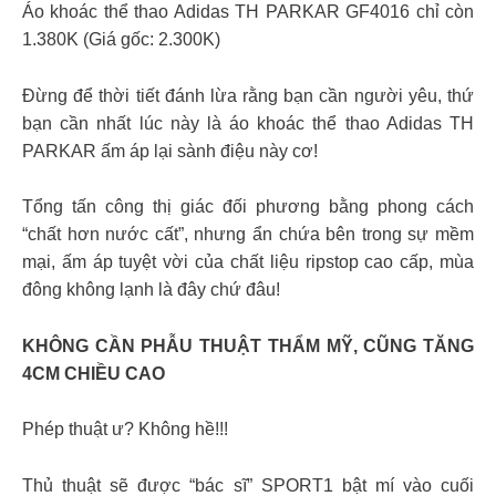
Áo khoác thể thao Adidas TH PARKAR GF4016 chỉ còn
1.380K (Giá gốc: 2.300K)
Đừng để thời tiết đánh lừa rằng bạn cần người yêu, thứ
bạn cần nhất lúc này là áo khoác thể thao Adidas TH
PARKAR ấm áp lại sành điệu này cơ!
Tổng tấn công thị giác đối phương bằng phong cách
“chất hơn nước cất”, nhưng ẩn chứa bên trong sự mềm
mại, ấm áp tuyệt vời của chất liệu ripstop cao cấp, mùa
đông không lạnh là đây chứ đâu!
KHÔNG CẦN PHẪU THUẬT THẨM MỸ, CŨNG TĂNG
4CM CHIỀU CAO
Phép thuật ư? Không hề!!!
Thủ thuật sẽ được “bác sĩ” SPORT1 bật mí vào cuối