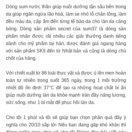
Dòng sum nước thần giúp nuôi dưỡng tận sâu bên trong
da giúp ngăn ngừa lão hoá, làm se nhỏ lỗ chân lông, làm
đều màu da, cấp ẩm đến từng tế bào da cho làn da căng
bóng. Dòng sản phẩm secret của sum37 là dòng sản
phẩm nhận được rất nhiều các giải thưởng danh tiếng
dành cho mỹ phẩm tại hàn, được đánh giá ngang hàng
với sản phẩm SKII đến từ Nhật bản và cũng là dòng chủ
chốt của hãng.
Với chiết xuất từ 86 loài thực vật và được ủ lên men hoàn
toàn tự nhiên trong suốt 365 ngày, trong 1 môi trường
nhiệt độ ổn định 37°C để tạo ra những hoạt chất bí ẩn
giúp nuôi dưỡng làn da khỏe mạnh tràn đầy năng lượng,
sức sống. như 1 bí mật để phục hồi làn da.
Cho tôi 1 phút và tôi sẽ giúp bạn chọn phần quà đầy ý
nghĩa cho 20/10 sắp tới Nếu bạn đang gặp khó khăn thì