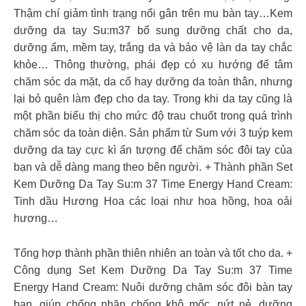
Thậm chí giảm tình trạng nổi gân trên mu bàn tay…Kem
dưỡng da tay Su:m37 bổ sung dưỡng chất cho da,
dưỡng ẩm, mềm tay, trắng da và bảo vệ làn da tay chắc
khỏe… Thông thường, phái đẹp có xu hướng để tâm
chăm sóc da mặt, da cổ hay dưỡng da toàn thân, nhưng
lại bỏ quên làm đẹp cho da tay. Trong khi da tay cũng là
một phần biểu thị cho mức độ trau chuốt trong quá trình
chăm sóc da toàn diện. Sản phẩm từ Sum với 3 tuýp kem
dưỡng da tay cực kì ấn tượng để chăm sóc đôi tay của
bạn và dễ dàng mang theo bên người. + Thành phần Set
Kem Dưỡng Da Tay Su:m 37 Time Energy Hand Cream:
Tinh dầu Hương Hoa các loại như hoa hồng, hoa oải
hương…
Tổng hợp thành phần thiên nhiên an toàn và tốt cho da. +
Công dụng Set Kem Dưỡng Da Tay Su:m 37 Time
Energy Hand Cream: Nuôi dưỡng chăm sóc đôi bàn tay
bạn, giúp chống nhăn chống khô mốc ,nứt nẻ, dưỡng