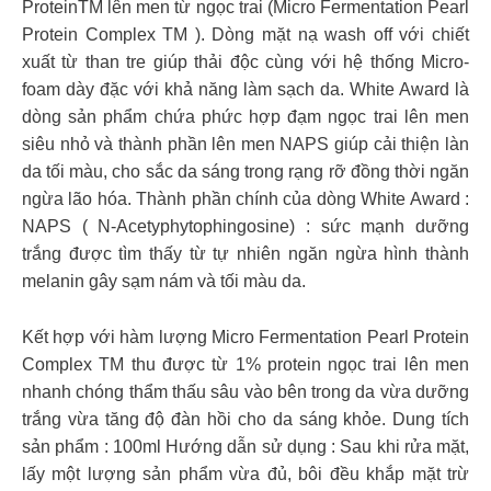
ProteinTM lên men từ ngọc trai (Micro Fermentation Pearl
Protein Complex TM ). Dòng mặt nạ wash off với chiết
xuất từ than tre giúp thải độc cùng với hệ thống Micro-
foam dày đặc với khả năng làm sạch da. White Award là
dòng sản phẩm chứa phức hợp đạm ngọc trai lên men
siêu nhỏ và thành phần lên men NAPS giúp cải thiện làn
da tối màu, cho sắc da sáng trong rạng rỡ đồng thời ngăn
ngừa lão hóa. Thành phần chính của dòng White Award :
NAPS ( N-Acetyphytophingosine) : sức mạnh dưỡng
trắng được tìm thấy từ tự nhiên ngăn ngừa hình thành
melanin gây sạm nám và tối màu da.
Kết hợp với hàm lượng Micro Fermentation Pearl Protein
Complex TM thu được từ 1% protein ngọc trai lên men
nhanh chóng thẩm thấu sâu vào bên trong da vừa dưỡng
trắng vừa tăng độ đàn hồi cho da sáng khỏe. Dung tích
sản phẩm : 100ml Hướng dẫn sử dụng : Sau khi rửa mặt,
lấy một lượng sản phẩm vừa đủ, bôi đều khắp mặt trừ