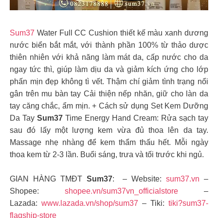
Sum37
Water Full CC Cushion thiết kế màu xanh dương
nước biển bắt mắt, với thành phần 100% từ thảo dược
thiên nhiên với khả năng làm mát da, cấp nước cho da
ngay tức thì, giúp làm dịu da và giảm kích ứng cho lớp
phấn mịn đẹp không tì vết. Thậm chí giảm tình trạng nổi
gân trên mu bàn tay Cải thiện nếp nhăn, giữ cho làn da
tay căng chắc, ẩm mịn. + Cách sử dụng Set Kem Dưỡng
Da Tay
Sum37
Time Energy Hand Cream: Rửa sạch tay
sau đó lấy một lượng kem vừa đủ thoa lên da tay.
Massage nhẹ nhàng để kem thẩm thấu hết. Mỗi ngày
thoa kem từ 2-3 lần. Buổi sáng, trưa và tối trước khi ngủ.
GIAN HÀNG TMĐT
Sum37
: – Website:
sum37.vn
–
Shopee:
shopee.vn/sum37vn_officialstore
–
Lazada:
www.lazada.vn/shop/sum37
– Tiki:
tiki?sum37-
flagship-store