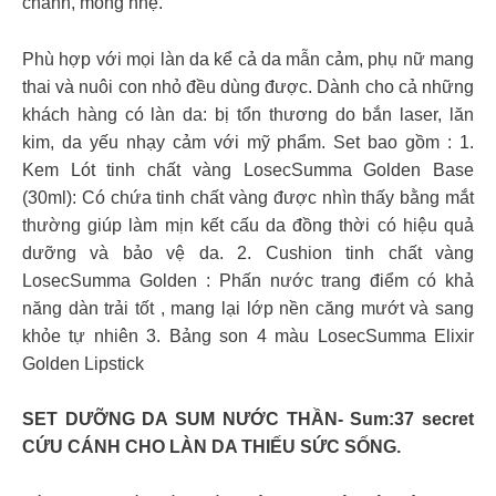
chảnh, mỏng nhẹ.
Phù hợp với mọi làn da kể cả da mẫn cảm, phụ nữ mang
thai và nuôi con nhỏ đều dùng được. Dành cho cả những
khách hàng có làn da: bị tổn thương do bắn laser, lăn
kim, da yếu nhạy cảm với mỹ phẩm. Set bao gồm : 1.
Kem Lót tinh chất vàng LosecSumma Golden Base
(30ml): Có chứa tinh chất vàng được nhìn thấy bằng mắt
thường giúp làm mịn kết cấu da đồng thời có hiệu quả
dưỡng và bảo vệ da. 2. Cushion tinh chất vàng
LosecSumma Golden : Phấn nước trang điểm có khả
năng dàn trải tốt , mang lại lớp nền căng mướt và sang
khỏe tự nhiên 3. Bảng son 4 màu LosecSumma Elixir
Golden Lipstick
SET DƯỠNG DA SUM NƯỚC THẦN- Sum:37 secret
CỨU CÁNH CHO LÀN DA THIẾU SỨC SỐNG.