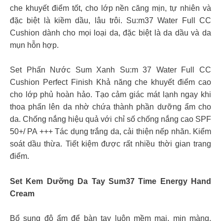
che khuyết điểm tốt, cho lớp nền căng mịn, tự nhiên và
đặc biệt là kiềm dầu, lâu trôi. Su:m37 Water Full CC
Cushion dành cho mọi loại da, đặc biệt là da dầu và da
mụn hỗn hợp.
Set Phấn Nước Sum Xanh Su:m 37 Water Full CC
Cushion Perfect Finish Khả năng che khuyết điểm cao
cho lớp phủ hoàn hảo. Tạo cảm giác mát lạnh ngay khi
thoa phấn lên da nhờ chứa thành phần dưỡng ẩm cho
da. Chống nắng hiệu quả với chỉ số chống nắng cao SPF
50+/ PA +++ Tác dụng trắng da, cải thiện nếp nhăn. Kiểm
soát dầu thừa. Tiết kiệm được rất nhiều thời gian trang
điểm.
Set Kem Dưỡng Da Tay Sum37 Time Energy Hand
Cream
Bổ sung độ ẩm để bàn tay luôn mềm mại, mịn màng.