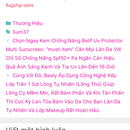
flagship-store
Danh
Thương Hiệu
mục
Thẻ
Sum37
Chọn Ngay Kem Chống Nắng Belif Uv Protector
Multi Sunscreen: “must-item” Cân Mọi Làn Da Với
Chỉ Số Chống Nắng Spf50+ Pa Ngăn Cản Hiệu
Quả Ánh Sáng Xanh Và Tia Uv Lên Đến 16 Giờ.
Cùng Với Đó, Bealy Áp Dụng Công Nghệ Xếp
Lớp Trên 1 Sợi Lông Tự Nhiên (Lông Thú) Giúp
Lông Cọ Mềm Mịn, Rất Bám Phấn Và Khi Tán Phấn
Thì Cực Kỳ Lan Tỏa Bám Vào Da Cho Bạn Làn Da
Tự Nhiên Và Lớp Makeup Rất Hoàn Hảo.