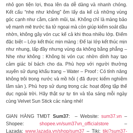
nhỏ gọn tiện lợi, thoa lên da dễ dàng và nhanh chóng.
Kết cấu “nhẹ như không” ôm lấy da kể cả những vùng
góc cạnh như cằm, cánh mũi, tai. Không chỉ là màng bảo
vệ mạnh mẽ trước tia tử ngoại mà còn giúp kiểm soát dầu
nhờn, không gây vón cục kể cả khi thoa nhiều lớp. Điểm
đặc biệt – Lớp kết thúc mịn màng : Để lại lớp kết thúc mịn
như nhung, lấp đầy nhưng vùng da không bằng phẳng –
Nhẹ như không : Không bị vón cục nhờn dính hay tạo
cảm giác bí bách cho da. Phù hợp với người thường
xuyên sử dụng khẩu trang – Water – Proof : Có tính năng
không trôi trong nước và mồ hôi ( đã được kiểm nghiệm
lâm sàn ). Phù hợp sử dụng trong các hoạt động tập thể
dục ngoài trời. Hãy thật sự tự tin và tỏa sáng mỗi ngày
cùng Velvet Sun Stick các nàng nhé!
GIAN HÀNG TMĐT
Sum37
: – Website:
sum37.vn
–
Shopee:
shopee.vn/sum37vn_officialstore
–
Lazada:
www.lazada.vn/shop/sum37
– Tiki:
tiki?sum37-