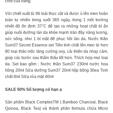
chốt của hãng.
Với chiết xuất từ 86 loài thực vật và được ủ lên men hoàn
toàn tự nhiên trong suốt 365 ngày, trong 1 môi trường
nhiệt độ ổn định 37°C để tạo ra những hoạt chất bí ẩn
giúp nuôi dưỡng làn da khỏe mạnh tràn đầy năng lượng,
sức sống. như 1 bí mật để phục hồi làn da. Nước thần
Sum37 Secret Essence set Tiền tinh chất lên men từ hơn
80 loại thảo mộc tăng cường oxy, cải thiện da nhạy cảm,
giúp các bước sau thẩm thấu tốt hơn. Thích hợp mọi loại
da. Set bao gồm : Nước thần Sum37 230ml nước hoa
hồng 20ml Sữa dưỡng Sum37 20ml hộp bông 30ea Tinh
chất 8ml Sữa rửa mặt 40ml
SALE 50% Số lượng có hạn ạ
Sản phẩm Black ComplexTM ( Bamboo Charcoal, Black
Quinoa, Black Tea) và thành phần formula chứa Micro