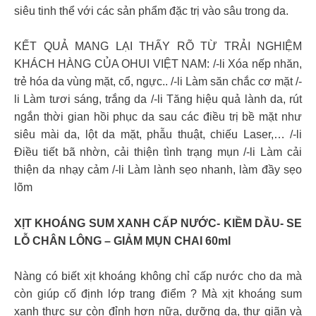
siêu tinh thể với các sản phẩm đặc trị vào sâu trong da.
KẾT QUẢ MANG LẠI THẤY RÕ TỪ TRẢI NGHIỆM
KHÁCH HÀNG CỦA OHUI VIỆT NAM: /-li Xóa nếp nhăn,
trẻ hóa da vùng mặt, cổ, ngực.. /-li Làm săn chắc cơ mặt /-
li Làm tươi sáng, trắng da /-li Tăng hiệu quả lành da, rút
ngắn thời gian hồi phục da sau các điều trị bề mặt như
siêu mài da, lột da mặt, phẫu thuật, chiếu Laser,… /-li
Điều tiết bã nhờn, cải thiện tình trạng mụn /-li Làm cải
thiện da nhạy cảm /-li Làm lành sẹo nhanh, làm đầy sẹo
lõm
XỊT KHOÁNG SUM XANH CẤP NƯỚC- KIỀM DẦU- SE
LỖ CHÂN LÔNG – GIẢM MỤN CHAI 60ml
Nàng có biết xịt khoáng không chỉ cấp nước cho da mà
còn giúp cố định lớp trang điểm ? Mà xịt khoáng sum
xanh thực sự còn đỉnh hơn nữa, dưỡng da, thư giãn và