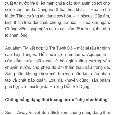
xuất từ nước tre ủ lên men chứa các axit amin có lợi cho
sức khỏe làn da. Cùng với 3 loài hoa khác: – Hoa cỏ ba
lá đỏ: Tăng cường tác dụng oxy hóa. – Hibiscus: Cấp ẩm,
kích thích trao đổi chất, chống lão hóa. – Hoa kim ngân:
Chống viêm, giúp ngăn ngừa các vấn đề trên da, thu nhỏ
lỗ chân lông.
Aquafirm TM kết hợp từ Trà Tuyết Đỏ – một lại rêu từ đỉnh
cao Tây Tạng và Hỗn hợp sợi nấm tạo ra Aquaporin –
cửa dẫn nước giữa các tế bào giúp tăng cường vận
chuyển nước, cho phép độ ẩm thẩm thấu sâu trong da.
Sản phẩm không chứa mùi hương nhân tạo, màu nhân
tạo và chất bảo quản. Loại da khuyên dùng: sản phẩm
phụ hợp với mọi loại da Hướng Dẫn Sử Dụng:
Chống nắng dạng thỏi kháng nước “nhẹ như không”
Sun – Away Velvet Sun Stick kem chống nắng dạng thỏi