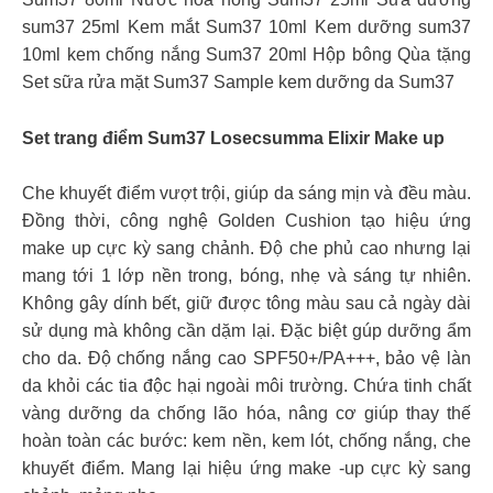
sum37 25ml Kem mắt Sum37 10ml Kem dưỡng sum37
10ml kem chống nắng Sum37 20ml Hộp bông Qùa tặng
Set sữa rửa mặt Sum37 Sample kem dưỡng da Sum37
Set trang điểm Sum37 Losecsumma Elixir Make up
Che khuyết điểm vượt trội, giúp da sáng mịn và đều màu.
Đồng thời, công nghệ Golden Cushion tạo hiệu ứng
make up cực kỳ sang chảnh. Độ che phủ cao nhưng lại
mang tới 1 lớp nền trong, bóng, nhẹ và sáng tự nhiên.
Không gây dính bết, giữ được tông màu sau cả ngày dài
sử dụng mà không cần dặm lại. Đặc biệt gúp dưỡng ẩm
cho da. Độ chống nắng cao SPF50+/PA+++, bảo vệ làn
da khỏi các tia độc hại ngoài môi trường. Chứa tinh chất
vàng dưỡng da chống lão hóa, nâng cơ giúp thay thế
hoàn toàn các bước: kem nền, kem lót, chống nắng, che
khuyết điểm. Mang lại hiệu ứng make -up cực kỳ sang