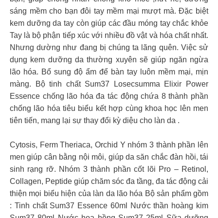
sáng mềm cho bạn đôi tay mềm mại mượt mà. Đặc biệt
kem dưỡng da tay còn giúp các đầu móng tay chắc khỏe
Tay là bộ phận tiếp xúc với nhiều đồ vật và hóa chất nhất.
Nhưng dường như đang bị chúng ta lãng quên. Việc sử
dụng kem dưỡng da thường xuyên sẽ giúp ngăn ngừa
lão hóa. Bổ sung độ ẩm để bàn tay luôn mềm mại, mịn
màng. Bộ tinh chất Sum37 Losecsumma Elixir Power
Essence chống lão hóa đa tác động chứa 8 thành phần
chống lão hóa tiêu biểu kết hợp cùng khoa học lên men
tiên tiến, mang lại sự thay đổi kỳ diệu cho làn da .
Cytosis, Ferm Theriaca, Orchid Y nhóm 3 thành phần lên
men giúp cân bằng nội môi, giúp da săn chắc đàn hồi, tái
sinh rạng rỡ. Nhóm 3 thành phần cốt lõi Pro – Retinol,
Collagen, Peptide giúp chăm sóc đa tầng, đa tác động cải
thiện mọi biểu hiện của làn da lão hóa Bộ sản phẩm gồm
: Tinh chất Sum37 Essence 60ml Nước thần hoàng kim
Sum37 80ml Nước hoa hồng Sum37 25ml Sữa dưỡng