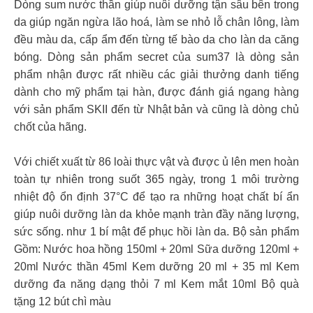
Dòng sum nước thần giúp nuôi dưỡng tận sâu bên trong
da giúp ngăn ngừa lão hoá, làm se nhỏ lỗ chân lông, làm
đều màu da, cấp ẩm đến từng tế bào da cho làn da căng
bóng. Dòng sản phẩm secret của sum37 là dòng sản
phẩm nhận được rất nhiều các giải thưởng danh tiếng
dành cho mỹ phẩm tại hàn, được đánh giá ngang hàng
với sản phẩm SKII đến từ Nhật bản và cũng là dòng chủ
chốt của hãng.
Với chiết xuất từ 86 loài thực vật và được ủ lên men hoàn
toàn tự nhiên trong suốt 365 ngày, trong 1 môi trường
nhiệt độ ổn định 37°C để tạo ra những hoạt chất bí ẩn
giúp nuôi dưỡng làn da khỏe mạnh tràn đầy năng lượng,
sức sống. như 1 bí mật để phục hồi làn da. Bộ sản phẩm
Gồm: Nước hoa hồng 150ml + 20ml Sữa dưỡng 120ml +
20ml Nước thần 45ml Kem dưỡng 20 ml + 35 ml Kem
dưỡng đa năng dạng thỏi 7 ml Kem mắt 10ml Bộ quà
tặng 12 bút chì màu