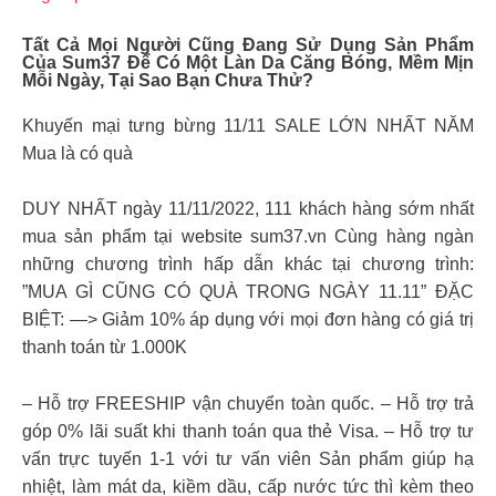
Tất Cả Mọi Người Cũng Đang Sử Dụng Sản Phẩm
Của
Sum37
Để Có Một Làn Da Căng Bóng, Mềm Mịn
Mỗi Ngày, Tại Sao Bạn Chưa Thử?
Khuyến mại tưng bừng 11/11 SALE LỚN NHẤT NĂM
Mua là có quà
DUY NHẤT ngày 11/11/2022, 111 khách hàng sớm nhất
mua sản phẩm tại website sum37.vn Cùng hàng ngàn
những chương trình hấp dẫn khác tại chương trình:
”MUA GÌ CŨNG CÓ QUÀ TRONG NGÀY 11.11” ĐẶC
BIỆT: —> Giảm 10% áp dụng với mọi đơn hàng có giá trị
thanh toán từ 1.000K
– Hỗ trợ FREESHIP vận chuyển toàn quốc. – Hỗ trợ trả
góp 0% lãi suất khi thanh toán qua thẻ Visa. – Hỗ trợ tư
vấn trực tuyến 1-1 với tư vấn viên Sản phẩm giúp hạ
nhiệt, làm mát da, kiềm dầu, cấp nước tức thì kèm theo