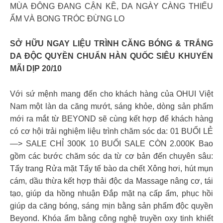
MÙA ĐÔNG ĐANG CẬN KỀ, DA NGÀY CÀNG THIẾU
ẨM VÀ BONG TRÓC ĐỪNG LO
SỞ HỮU NGAY LIỆU TRÌNH CĂNG BÓNG & TRẮNG
DA ĐỘC QUYỀN CHUẨN HÀN QUỐC SIÊU KHUYẾN
MÃI DỊP 20/10
Với sứ mệnh mang đến cho khách hàng của OHUI Việt
Nam một làn da căng mướt, sáng khỏe, dòng sản phẩm
mới ra mắt từ BEYOND sẽ cùng kết hợp để khách hàng
có cơ hội trải nghiệm liệu trình chăm sóc da: 01 BUỔI LẺ
—> SALE CHỈ 300K 10 BUỔI SALE CÒN 2.000K Bao
gồm các bước chăm sóc da từ cơ bản đến chuyên sâu:
Tẩy trang Rửa mặt Tẩy tế bào da chết Xông hơi, hút mụn
cám, dầu thừa kết hợp thải độc da Massage nâng cơ, tái
tạo, giúp da hồng nhuận Đắp mặt nạ cấp ẩm, phục hồi
giúp da căng bóng, sáng mịn bằng sản phẩm độc quyền
Beyond. Khóa ẩm bằng công nghệ truyền oxy tinh khiết