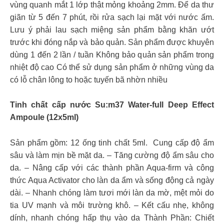
vùng quanh mắt 1 lớp thật mỏng khoảng 2mm. Để da thư
giãn từ 5 đến 7 phút, rồi rửa sạch lại mặt với nước ấm.
Lưu ý phải lau sạch miệng sản phẩm bằng khăn ướt
trước khi đóng nắp và bảo quản. Sản phẩm được khuyên
dùng 1 đến 2 lần / tuần Không bảo quản sản phẩm trong
nhiệt độ cao Có thể sử dụng sản phẩm ở những vùng da
có lỗ chân lông to hoặc tuyến bã nhờn nhiều
Tinh chất cấp nước Su:m37 Water-full Deep Effect
Ampoule (12x5ml)
Sản phẩm gồm: 12 ống tinh chất 5ml. Cung cấp độ ẩm
sâu và làm mịn bề mặt da. – Tăng cường độ ẩm sâu cho
da. – Nâng cấp với các thành phần Aqua-firm và công
thức Aqua Activator cho làn da ẩm và sống động cả ngày
dài. – Nhanh chóng làm tươi mới làn da mờ, mệt mỏi do
tia UV mạnh và môi trường khô. – Kết cấu nhẹ, không
dính, nhanh chóng hấp thụ vào da Thành Phần: Chiết