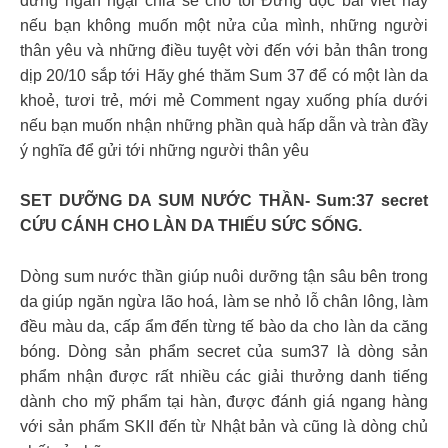
đừng ngần ngại chia sẻ cho tôi Đừng đọc bài viết này
nếu bạn không muốn một nửa của mình, những người
thân yêu và những điều tuyệt vời đến với bản thân trong
dịp 20/10 sắp tới Hãy ghé thăm Sum 37 để có một làn da
khoẻ, tươi trẻ, mới mẻ Comment ngay xuống phía dưới
nếu bạn muốn nhận những phần quà hấp dẫn và tràn đầy
ý nghĩa để gửi tới những người thân yêu
SET DƯỠNG DA SUM NƯỚC THẦN- Sum:37 secret
CỨU CÁNH CHO LÀN DA THIẾU SỨC SỐNG.
Dòng sum nước thần giúp nuôi dưỡng tận sâu bên trong
da giúp ngăn ngừa lão hoá, làm se nhỏ lỗ chân lông, làm
đều màu da, cấp ẩm đến từng tế bào da cho làn da căng
bóng. Dòng sản phẩm secret của sum37 là dòng sản
phẩm nhận được rất nhiều các giải thưởng danh tiếng
dành cho mỹ phẩm tại hàn, được đánh giá ngang hàng
với sản phẩm SKII đến từ Nhật bản và cũng là dòng chủ