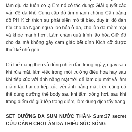
làm dịu da luôn cơ ạ Em nó có tác dụng: Giải quyết các
vấn đề da khô Cung cấp độ ẩm nhanh chóng Cân bằng
độ PH Kích thích sự phát triển mô tế bào, duy trì độ đàn
hồi cho da Ngăn ngừa lão hóa ở da, cho làn da mềm mại
và khỏe mạnh hơn. Làm chậm quá trình lão hóa Giữ độ
cho da mà không gây cảm giác bết dính Kích cỡ được
thiết kế nhỏ gọn
Có thể mang theo và dùng nhiều lần trong ngày, ngay sau
khi rửa mặt, làm việc trong môi trường điều hòa hay sau
khi tiếp xúc với ánh nắng mặt trời để làm dịu mát và làm
giảm tác hại do tiếp xúc với ánh nắng mặt trời, cũng có
thể dùng dưỡng thể body sau khi tắm, xông hơi, sau khi
trang điểm để giữ lớp trang điểm, làm dung dịch tẩy trang
SET DƯỠNG DA SUM NƯỚC THẦN- Sum:37 secret
CỨU CÁNH CHO LÀN DA THIẾU SỨC SỐNG.