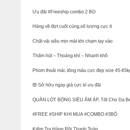
Ưu đãi #Freeship combo 2 BỌ
Hàng về đợt cuối cùng,số lượng cực ít
Chất vải siêu mịn mát khi chạm tay vào
Thấm hút – Thoáng khí – Nhanh khô
Phom thoải mái, tông màu cực đẹp size 45-65kg
IB Sở hữu ngay giá cực kì ưu đãi
QUẦN LÓT BÔNG SIÊU ẤM ÁP, Tốt Cho Da B
#FREE #SHIP KHI MUA #COMBO #3BỘ
Kiểm Tra Hàng Rồi Thanh Toán