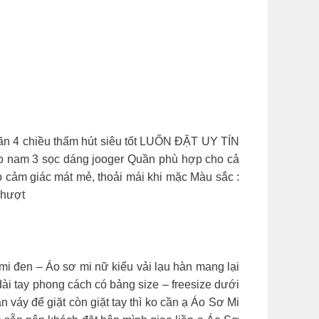
iãn 4 chiều thấm hút siêu tốt LUỐN ĐẶT UY TÍN
nam 3 sọc dáng jooger Quần phù hợp cho cả
ạo cảm giác mát mẻ, thoải mái khi mặc Màu sắc :
 phượt
 đen – Áo sơ mi nữ kiểu vải lạu hàn mang lại
ài tay phong cách có bảng size – freesize dưới
 váy để giặt còn giặt tay thì ko cần ạ Áo Sơ Mi