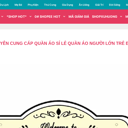
Du Lịch
Mẹ Bé
Phụ Kiện
Thú Cưng
Gia Dụng
Ăn Uống
Giải Trí
Đời Sống
M
*SHOP HOT*
0# SHOPEE HOT
MÃ GIẢM GIÁ
SHOPXUHUONG
M
YÊN CUNG CẤP QUẦN ÁO SỈ LẺ QUẦN ÁO NGƯỜI LỚN TRẺ 