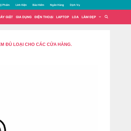
ỹ Phẩm
Linh Kiện
Bảo Hiểm
Ngân Hàng
Dịch Vụ
ÁY GIẶT
GIA DỤNG
ĐIỆN THOẠI
LAPTOP
LOA
LÀM ĐẸP
EM ĐỦ LOẠI CHO CÁC CỬA HÀNG.