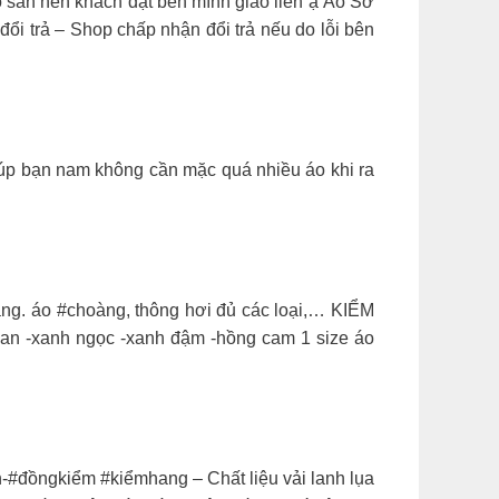
 sẵn nên khách đặt bên mình giao liền ạ Áo Sơ
ổi trả – Shop chấp nhận đổi trả nếu do lỗi bên
, giúp bạn nam không cần mặc quá nhiều áo khi ra
àng. áo #choàng, thông hơi đủ các loại,… KIỂM
 -xanh ngọc -xanh đậm -hồng cam 1 size áo
-#đồngkiểm #kiểmhang – Chất liệu vải lanh lụa