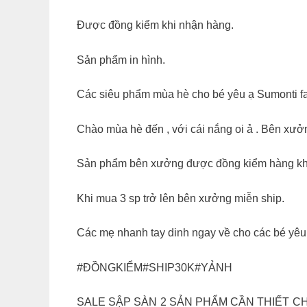
Được đồng kiểm khi nhận hàng.
Sản phẩm in hình.
Các siêu phẩm mùa hè cho bé yêu ạ Sumonti f
Chào mùa hè đến , với cái nắng oi ả . Bên xưở
Sản phẩm bên xưởng được đồng kiểm hàng khi 
Khi mua 3 sp trở lên bên xưởng miễn ship.
Các mẹ nhanh tay dinh ngay về cho các bé yê
#ĐỒNGKIỂM#SHIP30K#YẢNH
SALE SẬP SÀN 2 SẢN PHẨM CẦN THIẾT CHO 