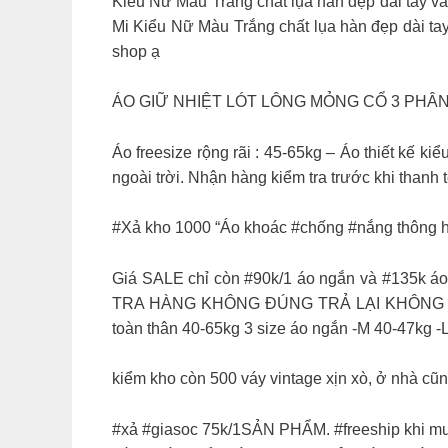
Kiểu Nữ Màu Trắng chất lụa hàn đẹp dài tay v
Mi Kiểu Nữ Màu Trắng chất lụa hàn đẹp dài tay
shop ạ
ÁO GIỮ NHIỆT LÓT LÔNG MỎNG CỔ 3 PHÂN giá 
Áo freesize rộng rãi : 45-65kg – Áo thiết kế ki
ngoài trời. Nhận hàng kiểm tra trước khi thanh 
#Xả kho 1000 “Áo khoác #chống #nắng thông hơi
Giá SALE chỉ còn #90k/1 áo ngắn và #135k áo 
TRA HÀNG KHÔNG ĐÚNG TRẢ LẠI KHÔNG MẤT PH
toàn thân 40-65kg 3 size áo ngắn -M 40-47kg -
kiểm kho còn 500 váy vintage xịn xò, ở nhà cũ
#xả #giasoc 75k/1SẢN PHẨM. #freeship khi mua