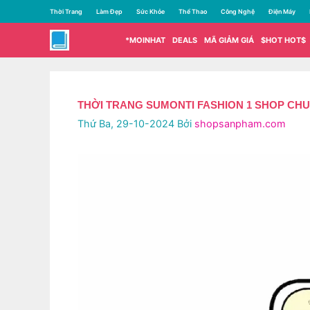
Chuyển
Thời Trang
Làm Đẹp
Sức Khỏe
Thể Thao
Công Nghệ
Điện Máy
đến
nội
*MOINHAT
DEALS
MÃ GIẢM GIÁ
$HOT HOT$
dung
THỜI TRANG SUMONTI FASHION 1 SHOP CHU
Thứ Ba, 29-10-2024
Bởi
shopsanpham.com