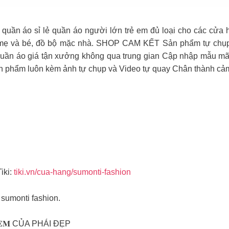
quần áo sỉ lẻ quần áo người lớn trẻ em đủ loại cho các cửa
nh mẹ và bé, đồ bộ mặc nhà. SHOP CAM KẾT Sản phẩm tự chụp 
quần áo giá tận xưởng không qua trung gian Cập nhập mẫu mã li
ẩm luôn kèm ảnh tự chụp và Video tự quay Chân thành cảm
iki:
tiki.vn/cua-hang/sumonti-fashion
sumonti fashion.
𝐓𝐄𝐌 CỦA PHÁI ĐẸP