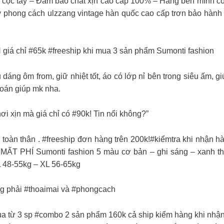
à cộc tay – Đảm bảo chất xịn cao cấp 100% – Hàng bên mình có
 phong cách ulzzang vintage hàn quốc cao cấp trơn bảo hành đ
chỉ #65k #freeship khi mua 3 sản phẩm Sumonti fashion
ểu dáng ôm from, giữ nhiệt tốt, áo có lớp nỉ bên trong siêu ấm
toán giúp mk nha.
 xịn mà giá chỉ có #90k! Tin nổi không?”
toàn thân . #freeship đơn hàng trên 200k!#kiểmtra khi nhận h
Í Sumonti fashion 5 màu cơ bản – ghi sáng – xanh than
L 48-55kg – XL 56-65kg
ng phải #thoaimai và #phongcach
 từ 3 sp #combo 2 sản phẩm 160k cả ship kiểm hàng khi nhận