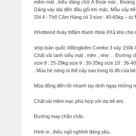
mềm mát , kiểu dáng chữ A thoải mái , thoáng 
Dáng váy dài đến đầu gối khi mặc. Mẫu váy tr
SN 4 : Thổ Cẩm Hàng có 3 size : 40-65kg – sz M 
#Hottrend #váy #đầm #lanh #tole #Xả kho cho
ship toàn quốc #đồngkiểm Combo 3 váy 150k #f
Chất vải lanh siêu mát , mền , nhẹ . . Đường c
size 8 : 25-29kg size 9 : 30-35kg size 10 : 36-
. Mùa hè nóng oi thế này sao trong tủ đồ của bé 
Mùa đông đến rồi nhanh tay dinh ngay những m
Chất vải mềm mại, phù hợp với da trẻ em.
Đường may chắn chắc.
Hình in , thêu ngộ nghĩnh đáng yêu.