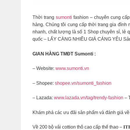
Thời trang
sumonti
fashion – chuyên cung cấp 
hàng. Chúng tôi cung cấp thời trang gia đì
nhanh, chất lượng là số 1 Shop chuyên sỉ, lẻ 
quốc – LẤY CÀNG NHIỀU GIÁ CÀNG YÊU Sản ph
GIAN HÀNG TMĐT Sumonti :
– Website:
www.sumonti.vn
– Shopee:
shopee.vn/sumonti_fashion
– Lazada:
www.lazada.vn/tag/trendy-fashion
– T
Khám phá các ưu đãi sản phẩm và đánh giá về 
Về 200 bộ vải cottion thô cao cấp thể thao – 