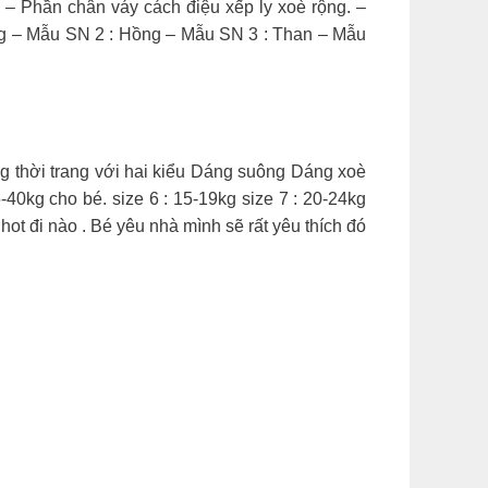
 – Phần chân váy cách điệu xếp ly xoè rộng. –
àng – Mẫu SN 2 : Hồng – Mẫu SN 3 : Than – Mẫu
g thời trang với hai kiểu Dáng suông Dáng xoè
-40kg cho bé. size 6 : 15-19kg size 7 : 20-24kg
hot đi nào . Bé yêu nhà mình sẽ rất yêu thích đó