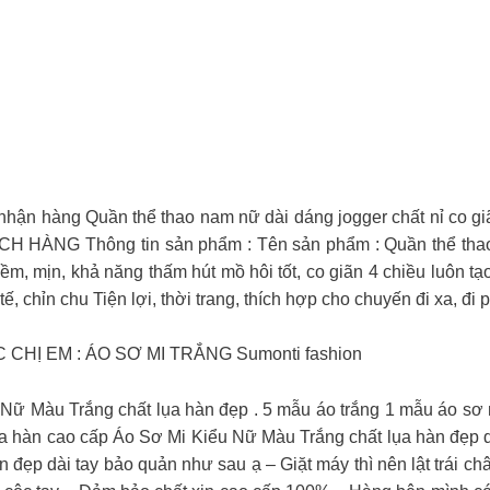
hận hàng Quần thể thao nam nữ dài dáng jogger chất nỉ co g
NG Thông tin sản phẩm : Tên sản phẩm : Quần thể thao 
ềm, mịn, khả năng thấm hút mồ hôi tốt, co giãn 4 chiều luôn t
ế, chỉn chu Tiện lợi, thời trang, thích hợp cho chuyến đi xa, đi
HỊ EM : ÁO SƠ MI TRẮNG Sumonti fashion
 Màu Trắng chất lụa hàn đẹp . 5 mẫu áo trắng 1 mẫu áo sơ mi
lụa hàn cao cấp Áo Sơ Mi Kiểu Nữ Màu Trắng chất lụa hàn đẹp d
ẹp dài tay bảo quản như sau ạ – Giặt máy thì nên lật trái chân