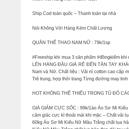
Ship Cod toàn quốc – Thanh toán tại nhà
Nói Không Với Hàng Kém Chất Lượng
QUẦN THỂ THAO NAM NỮ : 79k/1sp
#Freeship khi mua 3 sản phẩm #đồngkiểm khi n
LÊN HÀNG ĐẦU GIÁ RẺ ĐẾN TẬN TAY KHÁCH HÀ
Nam và Nữ. Chất liệu : Vải nỉ cotton cao cấp m
Trẻ trung, hợp thời trang Từng đường may tinh t
HOT KHÔNG THỂ THIẾU TRONG TỦ ĐỒ CÁC C
GIÁ GIẢM CỰC SỐC : 99k/1áo Áo Sơ Mi Kiểu Nữ
cảm giác cực kì thoải mái khi mặc – Chất vải 
60kg Áo Sơ Mi Kiểu Nữ Màu Trắng chất lụa hàn đ