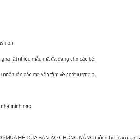
ashion
ng ra rất nhiều mẫu mã đa dạng cho các bé.
nhận lên các mẹ yên tâm về chất lượng ạ.
u nhà mình nào
MÙA HÈ CỦA BẠN ÁO CHỐNG NẮNG thông hơi cao cấp các 