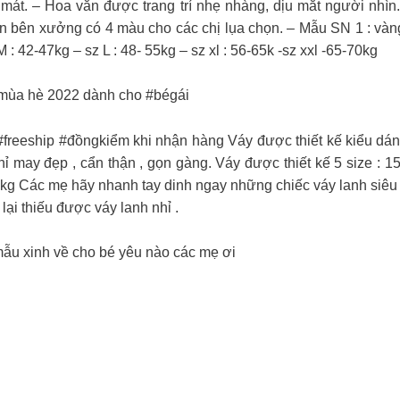
mát. – Hoa văn được trang trí nhẹ nhàng, dịu mắt người nhìn.
ên bên xưởng có 4 màu cho các chị lụa chọn. – Mẫu SN 1 : v
: 42-47kg – sz L : 48- 55kg – sz xl : 56-65k -sz xxl -65-70kg
 mùa hè 2022 dành cho #bégái
reeship #đồngkiểm khi nhận hàng Váy được thiết kế kiểu dán
hỉ may đẹp , cẩn thận , gọn gàng. Váy được thiết kế 5 size : 15
40kg Các mẹ hãy nhanh tay dinh ngay những chiếc váy lanh siêu 
lại thiếu được váy lanh nhỉ .
ẫu xinh về cho bé yêu nào các mẹ ơi