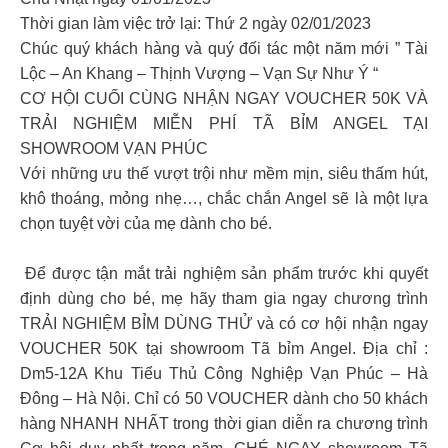
Thời gian làm việc trở lại: Thứ 2 ngày 02/01/2023
Chúc quý khách hàng và quý đối tác một năm mới ” Tài
Lộc – An Khang – Thịnh Vượng – Vạn Sự Như Ý “
CƠ HỘI CUỐI CÙNG NHẬN NGAY VOUCHER 50K VÀ
TRẢI NGHIỆM MIỄN PHÍ TÃ BỈM ANGEL TẠI
SHOWROOM VẠN PHÚC
Với những ưu thế vượt trội như mềm mịn, siêu thấm hút,
khô thoáng, mỏng nhẹ…, chắc chắn Angel sẽ là một lựa
chọn tuyệt vời của mẹ dành cho bé.
️️ Để được tận mắt trải nghiệm sản phẩm trước khi quyết
định dùng cho bé, mẹ hãy tham gia ngay chương trình
TRẢI NGHIỆM BỈM DÙNG THỬ và có cơ hội nhận ngay
VOUCHER 50K tại showroom Tã bỉm Angel. Địa chỉ :
Dm5-12A Khu Tiểu Thủ Công Nghiệp Vạn Phúc – Hà
Đông – Hà Nội. Chỉ có 50 VOUCHER dành cho 50 khách
hàng NHANH NHẤT trong thời gian diễn ra chương trình