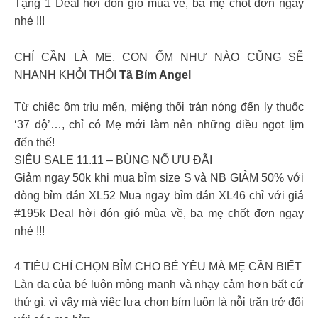
Tặng 1 Deal hời đón gió mùa về, ba mẹ chốt đơn ngay
nhé !!!
CHỈ CẦN LÀ MẸ, CON ỐM NHƯ NÀO CŨNG SẼ
NHANH KHỎI THÔI
Tã Bỉm Angel
Từ chiếc ôm trìu mến, miệng thổi trán nóng đến ly thuốc
‘37 độ’…, chỉ có Mẹ mới làm nên những điều ngọt lịm
đến thế!
SIÊU SALE 11.11 – BÙNG NỔ ƯU ĐÃI
Giảm ngay 50k khi mua bỉm size S và NB GIẢM 50% với
dòng bỉm dán XL52 Mua ngay bỉm dán XL46 chỉ với giá
#195k Deal hời đón gió mùa về, ba mẹ chốt đơn ngay
nhé !!!
4 TIÊU CHÍ CHỌN BỈM CHO BÉ YÊU MÀ MẸ CẦN BIẾT
Làn da của bé luôn mỏng manh và nhạy cảm hơn bất cứ
thứ gì, vì vậy mà việc lựa chọn bỉm luôn là nỗi trăn trở đối