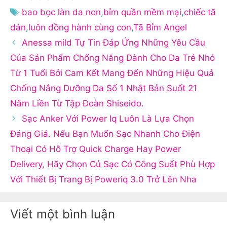
mục
Thẻ
bao bọc làn da non
,
bỉm quần mềm mại
,
chiếc tã
dán
,
luôn đồng hành cùng con
,
Tã Bỉm Angel
Anessa mild Tự Tin Đáp Ứng Những Yêu Cầu
Của Sản Phẩm Chống Nắng Dành Cho Da Trẻ Nhỏ
Từ 1 Tuổi Bởi Cam Kết Mang Đến Những Hiệu Quả
Chống Nắng Dưỡng Da Số 1 Nhật Bản Suốt 21
Năm Liền Từ Tập Đoàn Shiseido.
Sạc Anker Với Power Iq Luôn Là Lựa Chọn
Đáng Giá. Nếu Bạn Muốn Sạc Nhanh Cho Điện
Thoại Có Hỗ Trợ Quick Charge Hay Power
Delivery, Hãy Chọn Củ Sạc Có Công Suất Phù Hợp
Với Thiết Bị Trang Bị Poweriq 3.0 Trở Lên Nha
Viết một bình luận