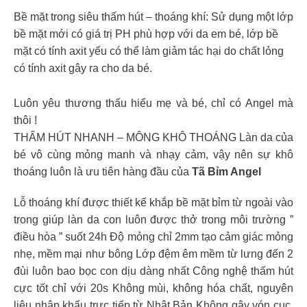
Bề mặt trong siêu thấm hút – thoáng khí: Sử dụng một lớp
bề mặt mới có giá trị PH phù hợp với da em bé, lớp bề
mặt có tính axit yếu có thể làm giảm tác hại do chất lỏng
có tính axit gây ra cho da bé.
Luôn yêu thương thấu hiểu mẹ và bé, chỉ có Angel mà
thôi !
THẤM HÚT NHANH – MÔNG KHÔ THOÁNG Làn da của
bé vô cùng mỏng manh và nhạy cảm, vậy nên sự khô
thoáng luôn là ưu tiên hàng đầu của
Tã Bỉm Angel
Lỗ thoáng khí được thiết kế khắp bề mặt bỉm từ ngoài vào
trong giúp làn da con luôn được thở trong môi trường ”
điều hòa ” suốt 24h Độ mỏng chỉ 2mm tạo cảm giác mỏng
nhẹ, mềm mại như bông Lớp đệm êm mềm từ lưng đến 2
đùi luôn bao bọc con dịu dàng nhất Công nghệ thấm hút
cực tốt chỉ với 20s Không mùi, không hóa chất, nguyên
liệu nhập khẩu trực tiếp từ Nhật Bản Không gây vón cục,