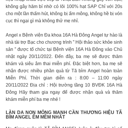
không gây hăm bí nhờ có lõi 100% hạt SAP Chỉ với 20s
cho một lần thấm hút, không bị ẩm mông, không hề bị vón
cục thì ngại gì mà không thử mẹ nhỉ.
Angel x Bệnh viện Đa khoa 16A Hà Đông Angel tự hào là
nhà tài trợ Bạc cho chương trình ” Hội thảo sức khỏe sinh
sản ” được tổ chức tại Bệnh viện 16A Hà Đông vào Chủ
nhật ngày 20/11/2022. Đến đây, ba mẹ sẽ được thăm
khám và siêu âm thai miễn phí. Đặc biệt hơn, ba mẹ sẽ
nhận được nhiều phần quà từ Tã bỉm Angel hoàn toàn
Miễn Phí. Thời gian diễn ra : 8:00 – 11:00 ngày
20/11/2022 Địa chỉ : Hội trường tầng 10 BVĐK 16A Hà
Đông Hãy tham gia ngay để được nhận quà và thăm
khám miễn phí ba mẹ nhé !
LÀN DA NON MỎNG MANH CẦN THƯƠNG HIỆU TÃ
BỈM ANGEL ÊM MỀM NHẤT