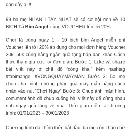
dẫn đây ạ !!!
99 ba mẹ NHANH TAY NHẤT sẽ có cơ hội rinh về 10
BỊCH
Tã Bỉm Angel
cùng VOUCHER lên tới 20%
Chơi là trúng ngay 1 – 10 bịch bỉm Angel miễn phí
Voucher lên tới 20% áp dụng cho mọi đơn hàng Voucher
20k, 50k cùng hàng ngàn quà tặng hấp dẫn khác Cách
thức tham gia cực kỳ đơn giản: Bước 1: Li.ke và sha.re
bài viết này ở chế độ “công khai” kèm hashtag
#tabimangel #VONGQUAYMAYMAN Bước 2: Ba mẹ
chọn cho mình những phần quà may mắn bằng cách
nhấn vào nút “Chơi Ngay” Bước 3: Chụp ảnh màn hình,
com.ment ảnh đã chụp xuống bài viết này để cùng nhau
rinh ngay quà tặng về nhà. Thời gian diễn ra chương
trình: 01/01/2023 – 30/01/2023
Chương trình đã chính thức bắt đầu, ba mẹ còn chần chờ