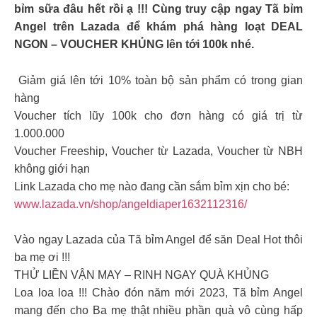
bỉm sữa đâu hết rồi ạ !!! Cùng truy cập ngay Tã bỉm
Angel trên Lazada để khám phá hàng loạt DEAL
NGON – VOUCHER KHỦNG lên tới 100k nhé.
️ Giảm giá lên tới 10% toàn bộ sản phẩm có trong gian
hàng
Voucher tích lũy 100k cho đơn hàng có giá trị từ
1.000.000
Voucher Freeship, Voucher từ Lazada, Voucher từ NBH
không giới hạn
Link Lazada cho mẹ nào đang cần sắm bỉm xịn cho bé:
www.lazada.vn/shop/angeldiaper1632112316/
Vào ngay Lazada của Tã bỉm Angel để săn Deal Hot thôi
ba mẹ ơi !!!
THỬ LIỀN VẬN MAY – RINH NGAY QUÀ KHỦNG
Loa loa loa !!! Chào đón năm mới 2023, Tã bỉm Angel
mang đến cho Ba mẹ thật nhiều phần quà vô cùng hấp