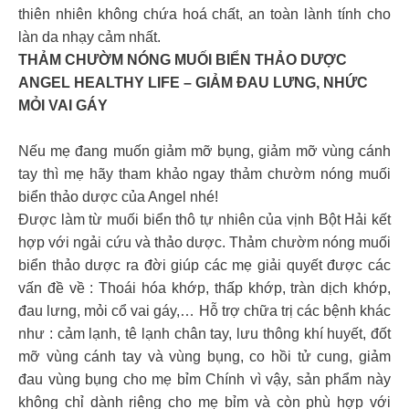
thiên nhiên không chứa hoá chất, an toàn lành tính cho
làn da nhạy cảm nhất.
THẢM CHƯỜM NÓNG MUỐI BIỂN THẢO DƯỢC
ANGEL HEALTHY LIFE – GIẢM ĐAU LƯNG, NHỨC
MỎI VAI GÁY
Nếu mẹ đang muốn giảm mỡ bụng, giảm mỡ vùng cánh
tay thì mẹ hãy tham khảo ngay thảm chườm nóng muối
biển thảo dược của Angel nhé!
Được làm từ muối biển thô tự nhiên của vịnh Bột Hải kết
hợp với ngải cứu và thảo dược. Thảm chườm nóng muối
biển thảo dược ra đời giúp các mẹ giải quyết được các
vấn đề về : Thoái hóa khớp, thấp khớp, tràn dịch khớp,
đau lưng, mỏi cổ vai gáy,… Hỗ trợ chữa trị các bệnh khác
như : cảm lạnh, tê lạnh chân tay, lưu thông khí huyết, đốt
mỡ vùng cánh tay và vùng bụng, co hồi tử cung, giảm
đau vùng bụng cho mẹ bỉm Chính vì vậy, sản phẩm này
không chỉ dành riêng cho mẹ bỉm và còn phù hợp với