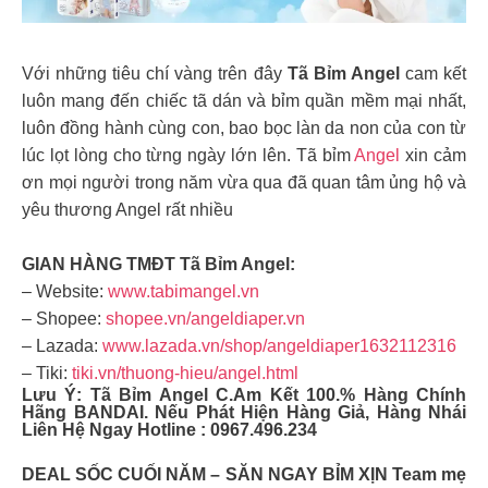
Với những tiêu chí vàng trên đây
Tã Bỉm Angel
cam kết
luôn mang đến chiếc tã dán và bỉm quần mềm mại nhất,
luôn đồng hành cùng con, bao bọc làn da non của con từ
lúc lọt lòng cho từng ngày lớn lên. Tã bỉm
Angel
xin cảm
ơn mọi người trong năm vừa qua đã quan tâm ủng hộ và
yêu thương Angel rất nhiều
GIAN HÀNG TMĐT Tã Bỉm Angel:
– Website:
www.tabimangel.vn
– Shopee:
shopee.vn/angeldiaper.vn
– Lazada:
www.lazada.vn/shop/angeldiaper1632112316
– Tiki:
tiki.vn/thuong-hieu/angel.html
Lưu Ý:
Tã Bỉm Angel
C.am Kết 100.% Hàng Chính
Hãng BANDAI. Nếu Phát Hiện Hàng Giả, Hàng Nhái
Liên Hệ Ngay Hotline : 0967.496.234
DEAL SỐC CUỐI NĂM – SĂN NGAY BỈM XỊN ️Team mẹ