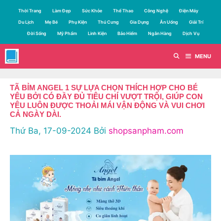
Chuyển
Thời Trang
Làm Đẹp
Sức Khỏe
Thể Thao
Công Nghệ
Điện Máy
đến
Du Lịch
Mẹ Bé
Phụ Kiện
Thú Cưng
Gia Dụng
Ăn Uống
Giải Trí
nội
Đời Sống
Mỹ Phẩm
Linh Kiện
Bảo Hiểm
Ngân Hàng
Dịch Vụ
dung
MENU
TÃ BỈM ANGEL 1 SỰ LỰA CHỌN THÍCH HỢP CHO BÉ
YÊU BỞI CÓ ĐẦY ĐỦ TIÊU CHÍ VƯỢT TRỘI, GIÚP CON
YÊU LUÔN ĐƯỢC THOẢI MÁI VẬN ĐỘNG VÀ VUI CHƠI
CẢ NGÀY DÀI.
Thứ Ba, 17-09-2024
Bởi
shopsanpham.com