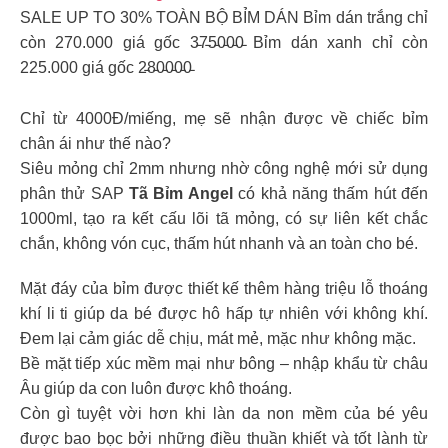
SALE UP TO 30% TOÀN BỘ BỈM DÁN Bỉm dán trắng chỉ
còn 270.000 giá gốc 3̵7̵5̵0̵0̵0̵ Bỉm dán xanh chỉ còn
225.000 giá gốc 2̵8̵0̵0̵0̵0̵
Chỉ từ 4000Đ/miếng, mẹ sẽ nhận được về chiếc bỉm
chân ái như thế nào?
Siêu mỏng chỉ 2mm nhưng nhờ công nghệ mới sử dụng
phân thử SAP
Tã Bỉm Angel
có khả năng thấm hút đến
1000ml, tạo ra kết cấu lõi tã mỏng, có sự liên kết chắc
chắn, không vón cục, thấm hút nhanh và an toàn cho bé.
Mặt đáy của bỉm được thiết kế thêm hàng triệu lỗ thoáng
khí li ti giúp da bé được hô hấp tự nhiên với không khí.
Đem lại cảm giác dễ chịu, mát mẻ, mặc như không mặc.
Bề mặt tiếp xúc mềm mại như bông – nhập khẩu từ châu
Âu giúp da con luôn được khô thoáng.
Còn gì tuyệt vời hơn khi làn da non mềm của bé yêu
được bao bọc bởi những điều thuần khiết và tốt lành từ