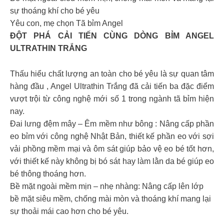
sự thoáng khí cho bé yêu
Yêu con, mẹ chọn Tã bỉm Angel
ĐỘT PHÁ CẢI TIẾN CÙNG DÒNG BỈM ANGEL
ULTRATHIN TRẮNG
Thấu hiểu chất lượng an toàn cho bé yêu là sự quan tâm
hàng đầu , Angel Ultrathin Trắng đã cải tiến ba đặc điểm
vượt trội từ công nghệ mới số 1 trong ngành tã bỉm hiện
nay.
Đai lưng đệm mây – Êm mềm như bông : Nâng cấp phần
eo bỉm với công nghệ Nhật Bản, thiết kế phần eo với sợi
vải phồng mềm mại và ôm sát giúp bảo vệ eo bé tốt hơn,
với thiết kế này không bị bó sát hay làm lằn da bé giúp eo
bé thông thoáng hơn.
Bề mặt ngoài mềm mịn – nhẹ nhàng: Nâng cấp lên lớp
bề mặt siêu mềm, chống mài mòn và thoáng khí mang lại
sự thoải mái cao hơn cho bé yêu.