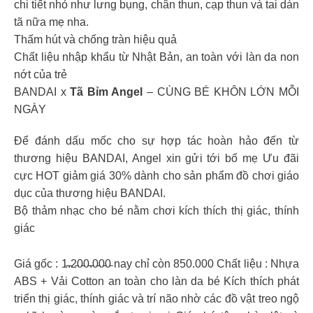
chi tiết nhỏ như lưng bụng, chân thun, cạp thun và tai dán
tã nữa mẹ nha.
Thấm hút và chống tràn hiệu quả
Chất liệu nhập khẩu từ Nhật Bản, an toàn với làn da non
nớt của trẻ
BANDAI x
Tã Bỉm Angel
– CÙNG BÉ KHÔN LỚN MỖI
NGÀY
Để đánh dấu mốc cho sự hợp tác hoàn hảo đến từ
thương hiệu BANDAI, Angel xin gửi tới bố mẹ Ưu đãi
cực HOT giảm giá 30% dành cho sản phẩm đồ chơi giáo
dục của thương hiệu BANDAI.
Bộ thảm nhạc cho bé nằm chơi kích thích thị giác, thính
giác
Giá gốc : 1̵.̵2̵0̵0̵.̵0̵0̵0̵ nay chỉ còn 850.000 Chất liệu : Nhựa
ABS + Vải Cotton an toàn cho làn da bé Kích thích phát
triển thị giác, thính giác và trí não nhờ các đồ vật treo ngộ