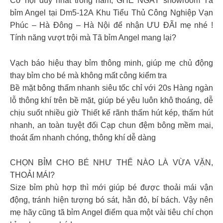
Cơ hội duy nhất trong năm, GHÉ NGAY showroom Tã
bỉm Angel tại Dm5-12A Khu Tiểu Thủ Công Nghiệp Vạn
Phúc – Hà Đông – Hà Nội để nhận ƯU ĐÃI mẹ nhé !
Tính năng vượt trội mà Tã bỉm Angel mang lại?
Vạch báo hiệu thay bỉm thông minh, giúp mẹ chủ động
thay bỉm cho bé mà không mất công kiểm tra
Bề mặt bông thấm nhanh siêu tốc chỉ với 20s Hàng ngàn
lỗ thông khí trên bề mặt, giúp bé yêu luôn khô thoáng, dễ
chịu suốt nhiều giờ Thiết kế rãnh thấm hút kép, thấm hút
nhanh, an toàn tuyệt đối Cạp chun đệm bông mềm mại,
thoát ẩm nhanh chóng, thông khí dễ dàng
CHỌN BỈM CHO BÉ NHƯ THẾ NÀO LÀ VỪA VẶN,
THOẢI MÁI?
Size bỉm phù hợp thì mới giúp bé được thoải mái vận
động, tránh hiện tượng bó sát, hằn đỏ, bí bách. Vậy nên
mẹ hãy cũng tã bỉm Angel điểm qua một vài tiêu chí chọn