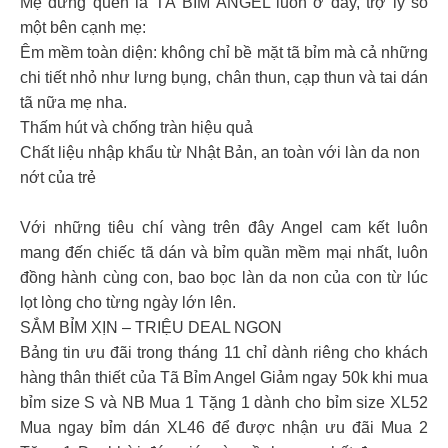
Mẹ đừng quên là TÃ BỈM ANGEL luôn ở đây, trợ lý số
một bên cạnh mẹ:
Êm mềm toàn diện: không chỉ bề mặt tã bỉm mà cả những
chi tiết nhỏ như lưng bụng, chân thun, cạp thun và tai dán
tã nữa mẹ nha.
Thấm hút và chống tràn hiệu quả
Chất liệu nhập khẩu từ Nhật Bản, an toàn với làn da non
nớt của trẻ
Với những tiêu chí vàng trên đây Angel cam kết luôn
mang đến chiếc tã dán và bỉm quần mềm mại nhất, luôn
đồng hành cùng con, bao bọc làn da non của con từ lúc
lọt lòng cho từng ngày lớn lên.
SẮM BỈM XỊN – TRIỆU DEAL NGON
Bảng tin ưu đãi trong tháng 11 chỉ dành riêng cho khách
hàng thân thiết của Tã Bỉm Angel Giảm ngay 50k khi mua
bỉm size S và NB Mua 1 Tặng 1 dành cho bỉm size XL52
Mua ngay bỉm dán XL46 để được nhận ưu đãi Mua 2