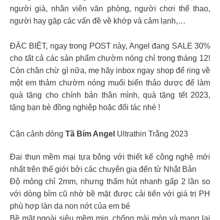
người già, nhân viên văn phòng, người chơi thể thao,
người hay gặp các vấn đề về khớp và cảm lạnh,…
ĐẶC BIỆT, ngay trong POST này, Angel đang SALE 30%
cho tất cả các sản phẩm chườm nóng chỉ trong tháng 12!
Còn chần chừ gì nữa, mẹ hãy inbox ngay shop để ring về
một em thảm chườm nóng muối biển thảo dược để làm
quà tặng cho chính bản thân mình, quà tặng tết 2023,
tặng bạn bè đồng nghiệp hoặc đối tác nhé !
Cận cảnh dòng
Tã Bỉm Angel
Ultrathin Trắng 2023
Đai thun mềm mại tựa bông với thiết kế công nghệ mới
nhất trên thế giới bởi các chuyên gia đến từ Nhật Bản
Độ mỏng chỉ 2mm, nhưng thấm hút nhanh gấp 2 lần so
với dòng bỉm cũ nhờ bề mặt được cải tiến với giá trị PH
phù hợp làn da non nớt của em bé
Bề mặt ngoài siêu mềm mịn, chống mài mòn và mang lại