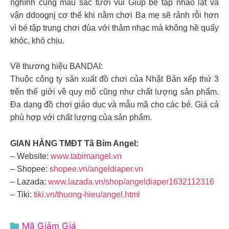
nghĩnh cùng màu sắc tươi vui Giúp bé tập nhào lật và
vận ddoognj cơ thể khi nằm chơi Ba mẹ sẽ rảnh rỗi hơn
vì bé tập trung chơi đùa với thảm nhạc mà không hề quấy
khóc, khó chịu.
Về thương hiệu BANDAI:
Thuộc công ty sản xuất đồ chơi của Nhật Bản xếp thứ 3
trên thế giới về quy mô cũng như chất lượng sản phẩm.
Đa dạng đồ chơi giáo dục và mẫu mã cho các bé. Giá cả
phù hợp với chất lượng của sản phẩm.
GIAN HÀNG TMĐT Tã Bỉm Angel:
– Website:
www.tabimangel.vn
– Shopee:
shopee.vn/angeldiaper.vn
– Lazada:
www.lazada.vn/shop/angeldiaper1632112316
– Tiki:
tiki.vn/thuong-hieu/angel.html
Danh
Mã Giảm Giá