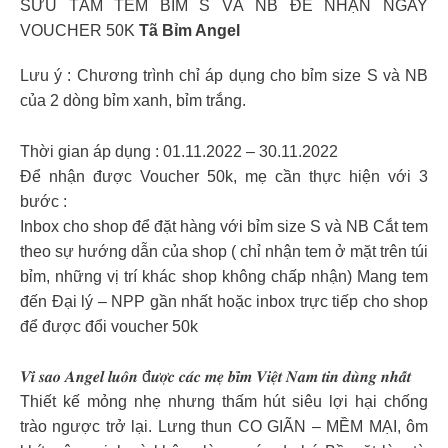
SƯU TẦM TEM BỈM S VÀ NB ĐỂ NHẬN NGAY
VOUCHER 50K
Tã Bỉm Angel
Lưu ý : Chương trình chỉ áp dụng cho bỉm size S và NB
của 2 dòng bỉm xanh, bỉm trắng.
Thời gian áp dụng : 01.11.2022 – 30.11.2022
Để nhận được Voucher 50k, mẹ cần thực hiện với 3
bước :
Inbox cho shop để đặt hàng với bỉm size S và NB Cắt tem
theo sự hướng dẫn của shop ( chỉ nhận tem ở mặt trên túi
bỉm, những vị trí khác shop không chấp nhận) Mang tem
đến Đại lý – NPP gần nhất hoặc inbox trực tiếp cho shop
để được đổi voucher 50k
𝑽𝒊̀ 𝒔𝒂𝒐 𝑨𝒏𝒈𝒆𝒍 𝒍𝒖𝒐̂𝒏 đ𝒖̛𝒐̛̣𝒄 𝒄𝒂́𝒄 𝒎𝒆̣ 𝒃𝒊̉𝒎 𝑽𝒊𝒆̣̂𝒕 𝑵𝒂𝒎 𝒕𝒊𝒏 𝒅𝒖̀𝒏𝒈 𝒏𝒉𝒂̂́𝒕
Thiết kế mỏng nhẹ nhưng thấm hút siêu lợi hại chống
trào ngược trở lại. Lưng thun CO GIÃN – MỀM MẠI, ôm