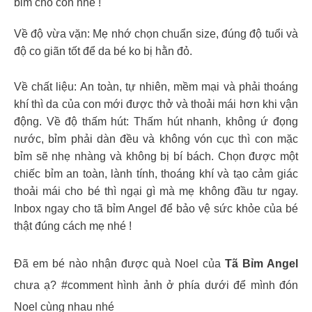
bỉm cho con nhé !
Về độ vừa vặn: Mẹ nhớ chọn chuẩn size, đúng độ tuổi và
độ co giãn tốt để da bé ko bị hằn đỏ.
Về chất liệu: An toàn, tự nhiên, mềm mại và phải thoáng
khí thì da của con mới được thở và thoải mái hơn khi vận
động. Về độ thấm hút: Thấm hút nhanh, không ứ đọng
nước, bỉm phải dàn đều và không vón cục thì con mặc
bỉm sẽ nhẹ nhàng và không bị bí bách. Chọn được một
chiếc bỉm an toàn, lành tính, thoáng khí và tạo cảm giác
thoải mái cho bé thì ngại gì mà mẹ không đầu tư ngay.
Inbox ngay cho tã bỉm Angel để bảo vệ sức khỏe của bé
thật đúng cách mẹ nhé !
Đã em bé nào nhận được quà Noel của
Tã Bỉm Angel
chưa ạ? #comment hình ảnh ở phía dưới để mình đón
Noel cùng nhau nhé