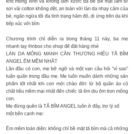
khít mông xinh và không làm xước da bé Bề mặt làm từ
sợi vải cotton không dệt, an toàn với làn da nhạy cảm của
bé, ngăn ngừa tối đa tình trạng hăm đỏ, dị ứng trên da khi
tiếp xúc với bỉm
Chương trình chỉ diễn ra trong tháng 11 này, ba mẹ
nhanh tay #inbox cho shop để đặt hàng nhé
LÀN DA MỎNG MANH CẦN THƯƠNG HIỆU TÃ BỈM
ANGEL ÊM MỀM NHẤT
Lần đầu có con, mẹ bỡ ngỡ và một vạn câu hỏi “vì sao”
luẩn quẩn trong đầu mẹ. Mẹ luôn muốn dành những sản
phẩm tốt nhất khi con mới chào đời: từ bộ quần áo có
chất liệu mềm mại nhất đến chiếc tã êm dịu ôm trọn mông
con.
Mẹ đừng quên là TÃ BỈM ANGEL luôn ở đây, trợ lý số
một bên cạnh mẹ:
Êm mềm toàn diện: không chỉ bề mặt tã bỉm mà cả những