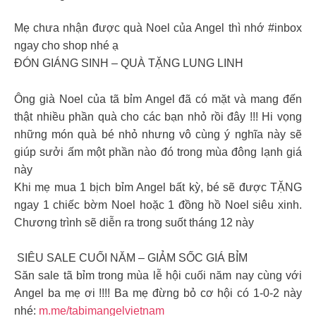
Mẹ chưa nhận được quà Noel của Angel thì nhớ #inbox
ngay cho shop nhé ạ
ĐÓN GIÁNG SINH – QUÀ TẶNG LUNG LINH
Ông già Noel của tã bỉm Angel đã có mặt và mang đến
thật nhiều phần quà cho các bạn nhỏ rồi đây !!! Hi vọng
những món quà bé nhỏ nhưng vô cùng ý nghĩa này sẽ
giúp sưởi ấm một phần nào đó trong mùa đông lạnh giá
này
Khi mẹ mua 1 bịch bỉm Angel bất kỳ, bé sẽ được TẶNG
ngay 1 chiếc bờm Noel hoặc 1 đồng hồ Noel siêu xinh.
Chương trình sẽ diễn ra trong suốt tháng 12 này
️ SIÊU SALE CUỐI NĂM – GIẢM SỐC GIÁ BỈM ️
Săn sale tã bỉm trong mùa lễ hội cuối năm nay cùng với
Angel ba mẹ ơi !!!! Ba mẹ đừng bỏ cơ hội có 1-0-2 này
nhé:
m.me/tabimangelvietnam