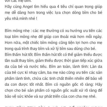
với các mẹ bỉm.
Hãy cùng Angel tìm hiểu qua 4 tiêu chí quan trọng giúp
mẹ dễ dàng hơn trong việc lựa chọn dòng bỉm cho bé
yêu nhà mình nhé !
Bỉm mỏng nhẹ : các mẹ thường có xu hướng ưu tiên các
loại bỉm mỏng nhẹ để giúp con thoải mái hơn mỗi ngày.
Hơn nữa, một chiếc bỉm mỏng cũng tiện lợi hơn cho mẹ
trong quá trình thay bỉm và xử lý bỉm sau dùng cho bé.
Bỉm thấm hút tốt: Bỉm thấm hút tốt có thể giảm thiểu được
tần suất thay bỉm, giảm thiểu được thời gian tiếp xúc giữa
da của bé và nước tiểu. Bỉm an toàn, lành tính: Làn da
của trẻ cực kì nhạy cảm, ba mẹ nào cũng ưu tiên các sản
phẩm lành tính, chứa các tinh chất thiên nhiên để bảo vệ
da con được tốt nhất. Bỉm có nguồn gốc rõ ràng: Hãy
chọn cho bé sản phẩm có nguồn gốc xuất xứ rõ ràng để
bảo vệ sức khỏe và sự phát triển của con cha mẹ nhé.