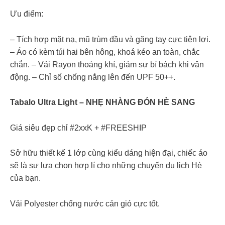
Ưu điểm:
– Tích hợp mặt nạ, mũ trùm đầu và găng tay cực tiện lợi.
– Áo có kèm túi hai bên hông, khoá kéo an toàn, chắc
chắn. – Vải Rayon thoáng khí, giảm sự bí bách khi vận
động. – Chỉ số chống nắng lên đến UPF 50++.
Tabalo Ultra Light – NHẸ NHÀNG ĐÓN HÈ SANG
Giá siêu đẹp chỉ #2xxK + #FREESHIP
Sở hữu thiết kế 1 lớp cùng kiểu dáng hiện đại, chiếc áo
sẽ là sự lựa chọn hợp lí cho những chuyến du lịch Hè
của bạn.
Vải Polyester chống nước cản gió cực tốt.