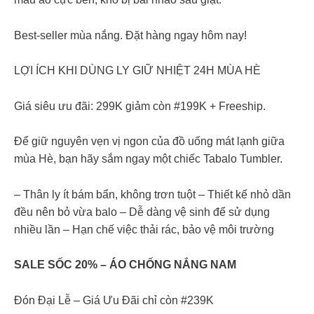
Best-seller mùa nắng. Đặt hàng ngay hôm nay!
LỢI ÍCH KHI DÙNG LY GIỮ NHIỆT 24H MÙA HÈ
Giá siêu ưu đãi: 299K giảm còn #199K + Freeship.
Để giữ nguyên vẹn vị ngon của đồ uống mát lạnh giữa
mùa Hè, bạn hãy sắm ngay một chiếc Tabalo Tumbler.
– Thân ly ít bám bẩn, không trơn tuột – Thiết kế nhỏ dần
đều nên bỏ vừa balo – Dễ dàng vệ sinh để sử dụng
nhiều lần – Hạn chế việc thải rác, bảo vệ môi trường
SALE SỐC 20% – ÁO CHỐNG NẮNG NAM
Đón Đại Lễ – Giá Ưu Đãi chỉ còn #239K