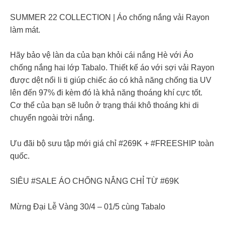
SUMMER 22 COLLECTION | Áo chống nắng vải Rayon
làm mát.
Hãy bảo vệ làn da của bạn khỏi cái nắng Hè với Áo
chống nắng hai lớp Tabalo. Thiết kế áo với sợi vải Rayon
được dệt nổi li ti giúp chiếc áo có khả năng chống tia UV
lên đến 97% đi kèm đó là khả năng thoáng khí cực tốt.
Cơ thể của bạn sẽ luôn ở trạng thái khô thoáng khi di
chuyển ngoài trời nắng.
Ưu đãi bộ sưu tập mới giá chỉ #269K + #FREESHIP toàn
quốc.
SIÊU #SALE ÁO CHỐNG NẮNG CHỈ TỪ #69K
Mừng Đại Lễ Vàng 30/4 – 01/5 cùng Tabalo