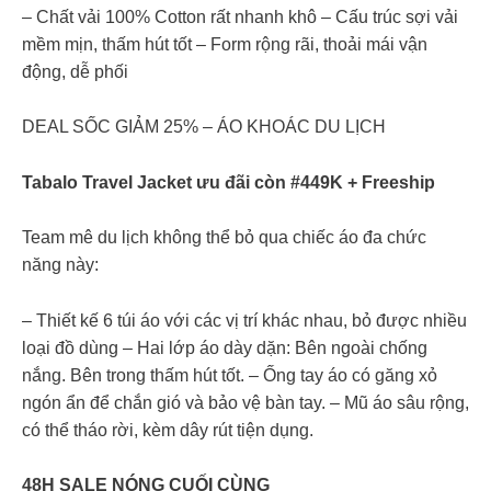
– Chất vải 100% Cotton rất nhanh khô – Cấu trúc sợi vải
mềm mịn, thấm hút tốt – Form rộng rãi, thoải mái vận
động, dễ phối
DEAL SỐC GIẢM 25% – ÁO KHOÁC DU LỊCH
Tabalo Travel Jacket ưu đãi còn #449K + Freeship
Team mê du lịch không thể bỏ qua chiếc áo đa chức
năng này:
– Thiết kế 6 túi áo với các vị trí khác nhau, bỏ được nhiều
loại đồ dùng – Hai lớp áo dày dặn: Bên ngoài chống
nắng. Bên trong thấm hút tốt. – Ống tay áo có găng xỏ
ngón ẩn để chắn gió và bảo vệ bàn tay. – Mũ áo sâu rộng,
có thể tháo rời, kèm dây rút tiện dụng.
48H SALE NÓNG CUỐI CÙNG