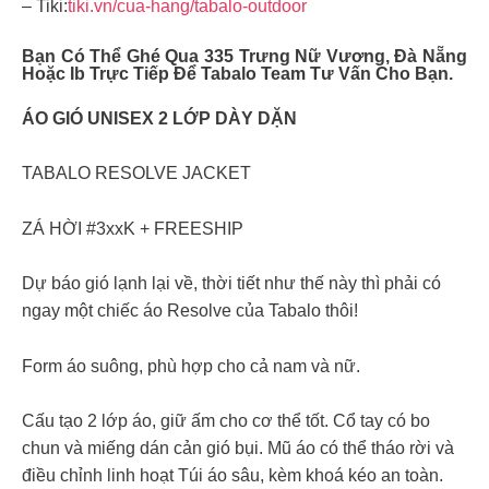
– Tiki:
tiki.vn/cua-hang/tabalo-outdoor
Bạn Có Thể Ghé Qua 335 Trưng Nữ Vương, Đà Nẵng
Hoặc Ib Trực Tiếp Để Tabalo Team Tư Vấn Cho Bạn.
ÁO GIÓ UNISEX 2 LỚP DÀY DẶN
TABALO RESOLVE JACKET
ZÁ HỜI #3xxK + FREESHIP
Dự báo gió lạnh lại về, thời tiết như thế này thì phải có
ngay một chiếc áo Resolve của Tabalo thôi!
Form áo suông, phù hợp cho cả nam và nữ.
Cấu tạo 2 lớp áo, giữ ấm cho cơ thể tốt. Cổ tay có bo
chun và miếng dán cản gió bụi. Mũ áo có thể tháo rời và
điều chỉnh linh hoạt Túi áo sâu, kèm khoá kéo an toàn.