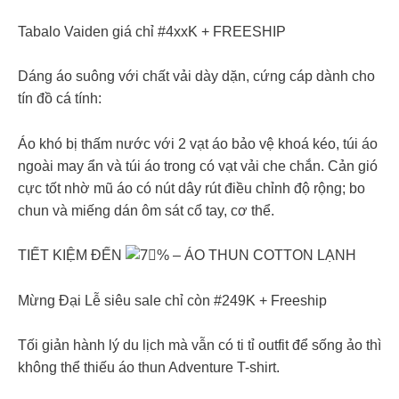
Tabalo Vaiden giá chỉ #4xxK + FREESHIP
Dáng áo suông với chất vải dày dặn, cứng cáp dành cho
tín đồ cá tính:
Áo khó bị thấm nước với 2 vạt áo bảo vệ khoá kéo, túi áo
ngoài may ẩn và túi áo trong có vạt vải che chắn. Cản gió
cực tốt nhờ mũ áo có nút dây rút điều chỉnh độ rộng; bo
chun và miếng dán ôm sát cổ tay, cơ thể.
TIẾT KIỆM ĐẾN
% – ÁO THUN COTTON LẠNH
Mừng Đại Lễ siêu sale chỉ còn #249K + Freeship
Tối giản hành lý du lịch mà vẫn có ti tỉ outfit để sống ảo thì
không thể thiếu áo thun Adventure T-shirt.