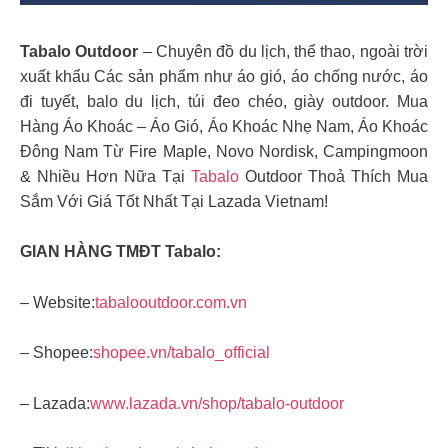
Tabalo Outdoor
– Chuyên đồ du lịch, thể thao, ngoài trời
xuất khẩu
Các sản phẩm như áo gió, áo chống nước, áo
đi tuyết, balo du lịch, túi đeo chéo, giày outdoor. Mua
Hàng Áo Khoác – Áo Gió, Áo Khoác Nhẹ Nam, Áo Khoác
Đông Nam Từ Fire Maple, Novo Nordisk, Campingmoon
& Nhiều Hơn Nữa Tại
Tabalo
Outdoor Thoả Thích Mua
Sắm Với Giá Tốt Nhất Tại Lazada Vietnam!
GIAN HÀNG TMĐT Tabalo:
– Website:
tabalooutdoor.com.vn
– Shopee:
shopee.vn/tabalo_official
– Lazada:
www.lazada.vn/shop/tabalo-outdoor