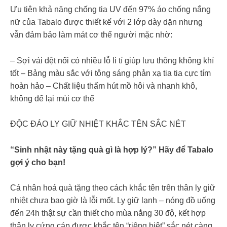
Ưu tiên khả năng chống tia UV đến 97% áo chống nắng
nữ của Tabalo được thiết kế với 2 lớp dày dặn nhưng
vẫn đảm bảo làm mát cơ thể người mặc nhờ:
– Sợi vải dệt nổi có nhiều lỗ li tí giúp lưu thông không khí
tốt – Bảng màu sắc với tông sáng phản xạ tia tia cực tím
hoàn hảo – Chất liệu thấm hút mồ hôi và nhanh khô,
không để lại mùi cơ thể
ĐỘC ĐÁO LY GIỮ NHIỆT KHẮC TÊN SẮC NÉT
“Sinh nhật này tặng quà gì là hợp lý?” Hãy để Tabalo
gợi ý cho bạn!
Cá nhân hoá quà tặng theo cách khắc tên trên thân ly giữ
nhiệt chưa bao giờ là lỗi mốt. Ly giữ lạnh – nóng đồ uống
đến 24h thật sự cần thiết cho mùa nắng 30 độ, kết hợp
thân ly cứng cáp được khắc tên “riêng biệt” sắc nét càng