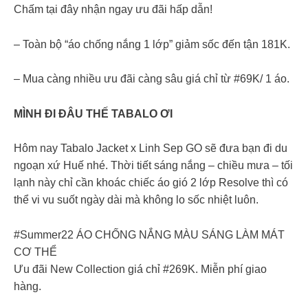
Chấm tại đây nhận ngay ưu đãi hấp dẫn!
– Toàn bộ “áo chống nắng 1 lớp” giảm sốc đến tận 181K.
– Mua càng nhiều ưu đãi càng sâu giá chỉ từ #69K/ 1 áo.
MÌNH ĐI ĐÂU THẾ TABALO ƠI
Hôm nay Tabalo Jacket x Linh Sep GO sẽ đưa bạn đi du
ngoạn xứ Huế nhé. Thời tiết sáng nắng – chiều mưa – tối
lạnh này chỉ cần khoác chiếc áo gió 2 lớp Resolve thì có
thể vi vu suốt ngày dài mà không lo sốc nhiệt luôn.
#Summer22 ÁO CHỐNG NẮNG MÀU SÁNG LÀM MÁT
CƠ THỂ
Ưu đãi New Collection giá chỉ #269K. Miễn phí giao
hàng.