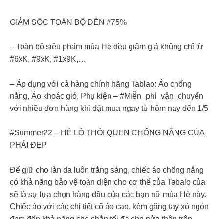
GIẢM SỐC TOÀN BỘ ĐẾN #75%
– Toàn bộ siêu phẩm mùa Hè đều giảm giá khủng chỉ từ
#6xK, #9xK, #1x9K,…
– Áp dụng với cả hàng chính hãng Tablao: Áo chống
nắng, Áo khoác gió, Phụ kiện – #Miễn_phí_vận_chuyển
với nhiều đơn hàng khi đặt mua ngay từ hôm nay đến 1/5
#Summer22 – HÉ LỘ THÓI QUEN CHỐNG NẮNG CỦA
PHÁI ĐẸP
Để giữ cho làn da luôn trắng sáng, chiếc áo chống nắng
có khả năng bảo vệ toàn diện cho cơ thể của Tabalo của
sẽ là sự lựa chọn hàng đầu của các bạn nữ mùa Hè này.
Chiếc áo với các chi tiết cổ áo cao, kèm găng tay xỏ ngón
đem đến khả năng che chắn tối đa cho nửa thân trên.