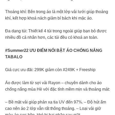
Thoáng khí: Bên trong áo là một lớp vải lưới giúp thoáng
khí, kết hợp khoá nách giảm bí bách khi mặc áo.
Đa dạng túi: Thiết kế 4 túi trong ngoài giúp bạn bỏ được
nhiều đồ cá nhân hơn, các túi đều có khoá an toàn.
#Summer22 ƯU ĐIỂM NỔI BẬT ÁO CHỐNG NẮNG
TABALO
Giá cực ưu đãi: 299K giảm còn #249K + Freeship
Áo được làm từ sợi vải Rayon – chuyên dành cho áo
chống nắng mùa Hè với đặc tính mềm mịn và thoáng mát:
– Bề mặt vải giúp phản xạ tia UV đến 97%. – Độ hút ẩm
cao nên áo 2 lớp vẫn rất thông thoáng. – Loại vải giữ
màu áo cực bền, khó bị bai nhão sau giặt.