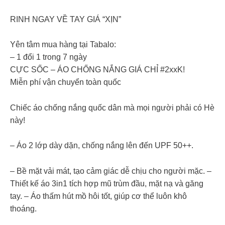
RINH NGAY VỀ TAY GIÁ “XỊN”
Yên tâm mua hàng tại Tabalo:
– 1 đổi 1 trong 7 ngày
CỰC SỐC – ÁO CHỐNG NẮNG GIÁ CHỈ #2xxK!
Miễn phí vận chuyển toàn quốc
Chiếc áo chống nắng quốc dân mà mọi người phải có Hè
này!
– Áo 2 lớp dày dặn, chống nắng lên đến UPF 50++.
– Bề mặt vải mát, tạo cảm giác dễ chịu cho người mặc. –
Thiết kế áo 3in1 tích hợp mũ trùm đầu, mặt nạ và găng
tay. – Áo thấm hút mồ hôi tốt, giúp cơ thể luôn khô
thoáng.