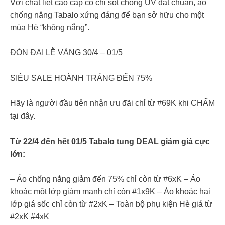
Với chất liệt cao cấp có chỉ sốt chống UV đạt chuẩn, áo
chống nắng Tabalo xứng đáng để bạn sở hữu cho một
mùa Hè “không nắng”.
ĐÓN ĐẠI LỄ VÀNG 30/4 – 01/5
SIÊU SALE HOÀNH TRÁNG ĐẾN 75%
Hãy là người đầu tiên nhận ưu đãi chỉ từ #69K khi CHẤM
tại đây.
Từ 22/4 đến hết 01/5 Tabalo tung DEAL giảm giá cực
lớn:
– Áo chống nắng giảm đến 75% chỉ còn từ #6xK – Áo
khoác một lớp giảm mạnh chỉ còn #1x9K – Áo khoác hai
lớp giá sốc chỉ còn từ #2xK – Toàn bộ phụ kiện Hè giá từ
#2xK #4xK