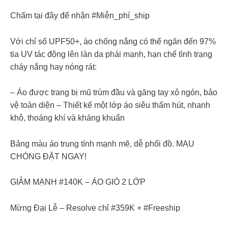
Chấm tại đây để nhận #Miễn_phí_ship
Với chỉ số UPF50+, áo chống nắng có thể ngăn đến 97%
tia UV tác động lên làn da phái mạnh, hạn chế tình trạng
cháy nắng hay nóng rát:
– Áo được trang bị mũ trùm đầu và găng tay xỏ ngón, bảo
vệ toàn diện – Thiết kế một lớp áo siêu thấm hút, nhanh
khô, thoáng khí và kháng khuẩn
Bảng màu áo trung tính mạnh mẽ, dễ phối đồ. MAU
CHÓNG ĐẶT NGAY!
GIẢM MẠNH #140K – ÁO GIÓ 2 LỚP
Mừng Đại Lễ – Resolve chỉ #359K + #Freeship