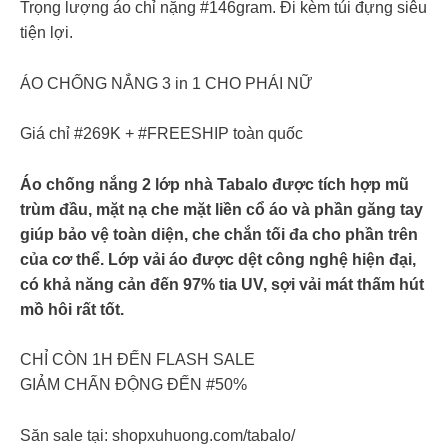
Trọng lượng áo chỉ nặng #146gram. Đi kèm túi đựng siêu
tiện lợi.
ÁO CHỐNG NẮNG 3 in 1 CHO PHÁI NỮ
Giá chỉ #269K + #FREESHIP toàn quốc
Áo chống nắng 2 lớp nhà Tabalo được tích hợp mũ
trùm đầu, mặt nạ che mặt liền cổ áo và phần găng tay
giúp bảo vệ toàn diện, che chắn tối đa cho phần trên
của cơ thể. Lớp vải áo được dệt công nghệ hiện đại,
có khả năng cản đến 97% tia UV, sợi vải mát thấm hút
mồ hôi rất tốt.
CHỈ CÒN 1H ĐẾN FLASH SALE
GIẢM CHẤN ĐỘNG ĐẾN #50%
Săn sale tại: shopxuhuong.com/tabalo/