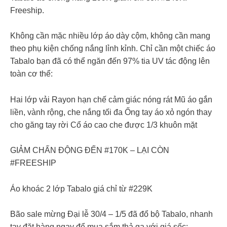
Freeship.
Không cần mặc nhiều lớp áo dày cộm, không cần mang
theo phụ kiện chống nắng lỉnh kỉnh. Chỉ cần một chiếc áo
Tabalo bạn đã có thể ngăn đến 97% tia UV tác động lên
toàn cơ thể:
Hai lớp vải Rayon hạn chế cảm giác nóng rát Mũ áo gắn
liền, vành rộng, che nắng tối đa Ống tay áo xỏ ngón thay
cho găng tay rời Cổ áo cao che được 1/3 khuôn mặt
GIẢM CHẤN ĐỘNG ĐẾN #170K – LẠI CÒN
#FREESHIP
Áo khoác 2 lớp Tabalo giá chỉ từ #229K
Bão sale mừng Đại lễ 30/4 – 1/5 đã đổ bộ Tabalo, nhanh
tay đặt hàng ngay để mua sắm thả ga với giá sốc: