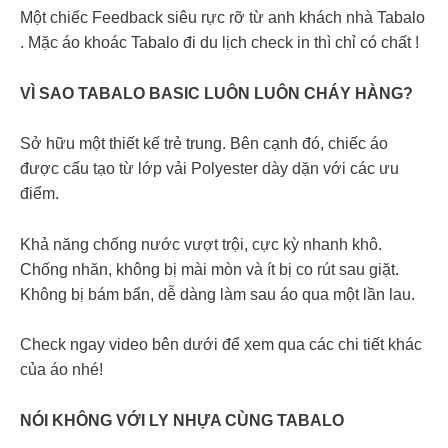
Một chiếc Feedback siêu rực rỡ từ anh khách nhà Tabalo
. Mặc áo khoác Tabalo đi du lịch check in thì chỉ có chất !
VÌ SAO TABALO BASIC LUÔN LUÔN CHÁY HÀNG?
Sở hữu một thiết kế trẻ trung. Bên cạnh đó, chiếc áo
được cấu tạo từ lớp vải Polyester dày dặn với các ưu
điểm.
Khả năng chống nước vượt trội, cực kỳ nhanh khô.
Chống nhăn, không bị mài mòn và ít bị co rút sau giặt.
Không bị bám bẩn, dễ dàng làm sau áo qua một lần lau.
Check ngay video bên dưới để xem qua các chi tiết khác
của áo nhé!
NÓI KHÔNG VỚI LY NHỰA CÙNG TABALO