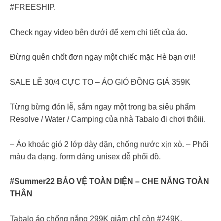
#FREESHIP.
Check ngay video bên dưới để xem chi tiết của áo.
Đừng quên chốt đơn ngay một chiếc mặc Hè bạn ơii!
SALE LỄ 30/4 CỰC TO – ÁO GIÓ ĐỒNG GIÁ 359K
Từng bừng đón lễ, sắm ngay một trong ba siêu phẩm
Resolve / Water / Camping của nhà Tabalo đi chơi thôiii.
– Áo khoác gió 2 lớp dày dặn, chống nước xịn xò. – Phối
màu đa dạng, form dáng unisex dễ phối đồ.
#Summer22 BẢO VỆ TOÀN DIỆN – CHE NẮNG TOÀN
THÂN
Tabalo áo chống nắng 299K giảm chỉ còn #249K.