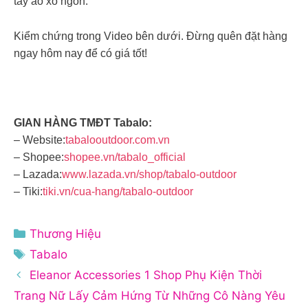
tay áo xỏ ngón.
Kiểm chứng trong Video bên dưới. Đừng quên đặt hàng
ngay hôm nay để có giá tốt!
GIAN HÀNG TMĐT Tabalo:
– Website:
tabalooutdoor.com.vn
– Shopee:
shopee.vn/tabalo_official
– Lazada:
www.lazada.vn/shop/tabalo-outdoor
– Tiki:
tiki.vn/cua-hang/tabalo-outdoor
Danh
Thương Hiệu
mục
Thẻ
Tabalo
Eleanor Accessories 1 Shop Phụ Kiện Thời
Trang Nữ Lấy Cảm Hứng Từ Những Cô Nàng Yêu