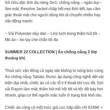
Sở hữu đặc tính đa năng 3in1: chống nắng – ngăn bụi –
làm mát, Resolve Jacket chấp hết mọi thời tiết, tạo cảm
giác thoải mái cho người dùng khi di chuyển nhiều hay
vận động mạnh:
– Vải Polyester dày dặn – Lớp lưới trong thấm hút tốt –
Mũ áo – bo tay che chắn tối đa
SUMMER 22 COLLECTION | Áo chống nắng 2 lớp
thoáng khí.
Thoả sức vận động cả ngày dài không lo nóng bức cùng
Áo chống nắng Tabalo. Được áp dụng công nghệ dệt vải
hiện đại nhất, chiếc áo có các lỗ li ti thoát khí cực tốt. Sợi
vải Rayon làm mát, thấm hút mồ hôi tốt và tốc độ bay hơi
nhanh, giúp cơ thể người mặc luôn ở trạng thái khô ráo.
Chiếc áo cũng có một mức giá cực hấp dẫn chỉ #249K +