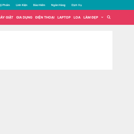
ỹ Phẩm
Linh Kiện
Bảo Hiểm
Ngân Hàng
Dịch Vụ
ÁY GIẶT
GIA DỤNG
ĐIỆN THOẠI
LAPTOP
LOA
LÀM ĐẸP