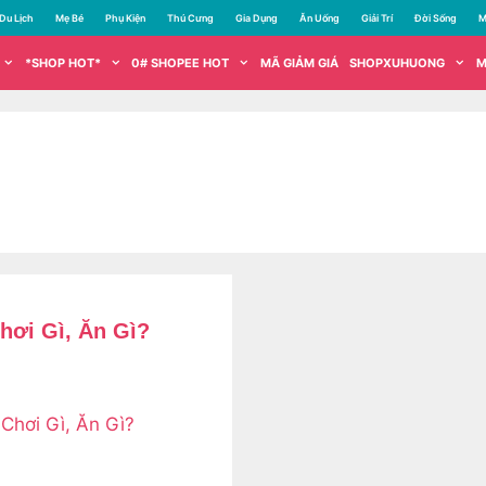
Du Lịch
Mẹ Bé
Phụ Kiện
Thú Cưng
Gia Dụng
Ăn Uống
Giải Trí
Đời Sống
M
*SHOP HOT*
0# SHOPEE HOT
MÃ GIẢM GIÁ
SHOPXUHUONG
M
hơi Gì, Ăn Gì?