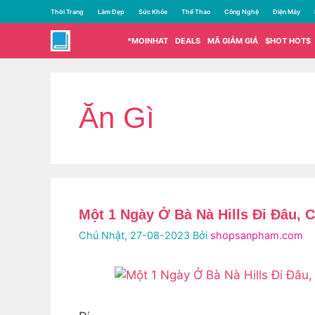
Chuyển
Thời Trang
Làm Đẹp
Sức Khỏe
Thể Thao
Công Nghệ
Điện Máy
đến
nội
*MOINHAT
DEALS
MÃ GIẢM GIÁ
$HOT HOT$
dung
Ăn Gì
Một 1 Ngày Ở Bà Nà Hills Đi Đâu, C
Chủ Nhật, 27-08-2023
Bởi
shopsanpham.com