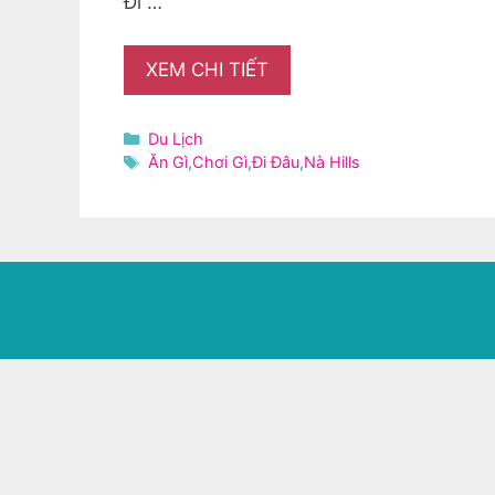
Đi …
XEM CHI TIẾT
Danh
Du Lịch
mục
Thẻ
Ăn Gì
,
Chơi Gì
,
Đi Đâu
,
Nà Hills