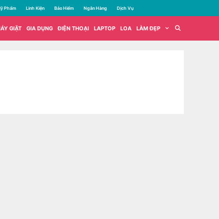
ỹ Phẩm
Linh Kiện
Bảo Hiểm
Ngân Hàng
Dịch Vụ
ÁY GIẶT
GIA DỤNG
ĐIỆN THOẠI
LAPTOP
LOA
LÀM ĐẸP