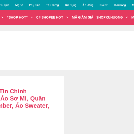
Du Lịch
Mẹ Bé
Phụ Kiện
Thú Cưng
Gia Dụng
Ăn Uống
Giải Trí
Đời Sống
M
*SHOP HOT*
0# SHOPEE HOT
MÃ GIẢM GIÁ
SHOPXUHUONG
M
 Tín Chính
 Áo Sơ Mi, Quần
mber, Áo Sweater,