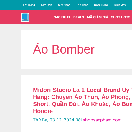
Chuyển
Thời Trang
Làm Đẹp
Sức Khỏe
Thể Thao
Công Nghệ
Điện Máy
đến
nội
*MOINHAT
DEALS
MÃ GIẢM GIÁ
$HOT HOT$
dung
Áo Bomber
Midori Studio Là 1 Local Brand Uy
Hãng: Chuyên Áo Thun, Áo Phông,
Short, Quần Đùi, Áo Khoác, Áo Bo
Hoodie
Thứ Ba, 03-12-2024
Bởi
shopsanpham.com