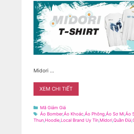
Midori …
XEM CHI TIẾT
Danh
Mã Giảm Giá
mục
Thẻ
Áo Bomber
,
Áo Khoác
,
Áo Phông
,
Áo Sơ Mi
,
Áo 
Thun
,
Hoodie
,
Local Brand Uy Tín
,
Midori
,
Quần Đùi
,