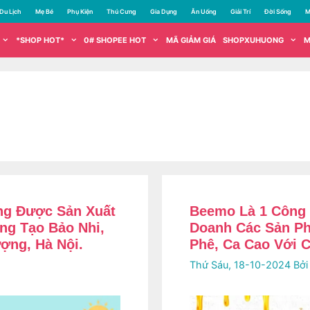
Du Lịch
Mẹ Bé
Phụ Kiện
Thú Cưng
Gia Dụng
Ăn Uống
Giải Trí
Đời Sống
M
*SHOP HOT*
0# SHOPEE HOT
MÃ GIẢM GIÁ
SHOPXUHUONG
M
ng Được Sản Xuất
Beemo Là 1 Công 
ng Tạo Bảo Nhi,
Doanh Các Sản Ph
ợng, Hà Nội.
Phê, Ca Cao Với 
Thứ Sáu, 18-10-2024
Bở