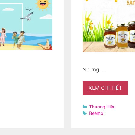
Những …
XEM CHI TIẾT
Danh
Thương Hiệu
mục
Thẻ
Beemo