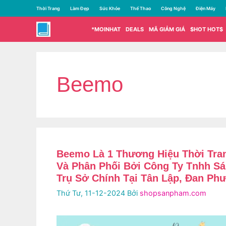
Chuyển
Thời Trang
Làm Đẹp
Sức Khỏe
Thể Thao
Công Nghệ
Điện Máy
đến
nội
*MOINHAT
DEALS
MÃ GIẢM GIÁ
$HOT HOT$
dung
Beemo
Beemo Là 1 Thương Hiệu Thời Tra
Và Phân Phối Bởi Công Ty Tnhh Sá
Trụ Sở Chính Tại Tân Lập, Đan Phư
Thứ Tư, 11-12-2024
Bởi
shopsanpham.com