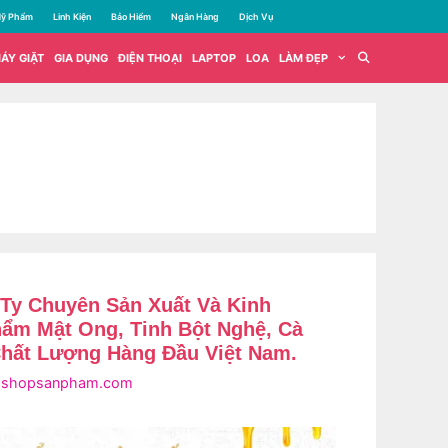
ỹ Phẩm
Linh Kiện
Bảo Hiểm
Ngân Hàng
Dịch Vụ
ÁY GIẶT
GIA DỤNG
ĐIỆN THOẠI
LAPTOP
LOA
LÀM ĐẸP
Ty Chuyên Sản Xuất Và Kinh
ẩm Mật Ong, Tinh Bột Nghệ, Cà
Chất Lượng Hàng Đầu Việt Nam.
i
shopsanpham.com