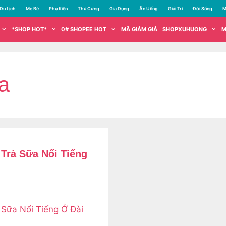
Du Lịch
Mẹ Bé
Phụ Kiện
Thú Cưng
Gia Dụng
Ăn Uống
Giải Trí
Đời Sống
M
*SHOP HOT*
0# SHOPEE HOT
MÃ GIẢM GIÁ
SHOPXUHUONG
M
a
Trà Sữa Nổi Tiếng