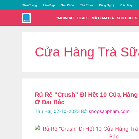
Chuyển
Thời Trang
Làm Đẹp
Sức Khỏe
Thể Thao
Công Nghệ
Điện Máy
đến
nội
*MOINHAT
DEALS
MÃ GIẢM GIÁ
$HOT HOT$
dung
Cửa Hàng Trà Sữ
Rủ Rê “Crush” Đi Hết 10 Cửa Hàng 
Ở Đài Bắc
Thứ Hai, 02-10-2023
Bởi
shopsanpham.com