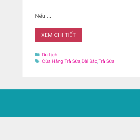
Nếu …
XEM CHI TIẾT
Danh
Du Lịch
mục
Thẻ
Cửa Hàng Trà Sữa
,
Đài Bắc
,
Trà Sữa