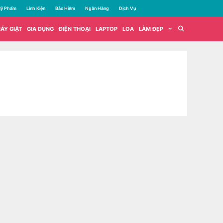
ỹ Phẩm
Linh Kiện
Bảo Hiểm
Ngân Hàng
Dịch Vụ
ÁY GIẶT
GIA DỤNG
ĐIỆN THOẠI
LAPTOP
LOA
LÀM ĐẸP