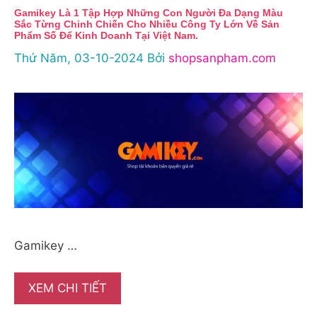
Gamikey Là 1 Tập Hợp Những Con Người Đa Dạng Màu
Sắc Từng Chinh Chiến Cho Nhiều Công Ty Lớn Về Sản
Phẩm Số Để Kinh Doanh Tại Việt Nam.
Thứ Năm, 03-10-2024
Bởi
shopsanpham.com
Gamikey …
XEM CHI TIẾT