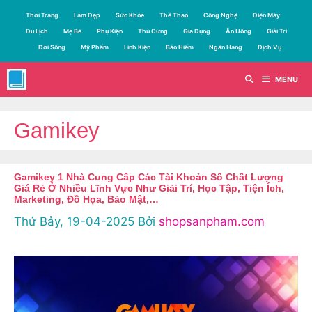
Chuyển
Thời Trang
Làm Đẹp
Sức Khỏe
Thể Thao
Công Nghệ
Điện Máy
đến
Du Lịch
Mẹ Bé
Phụ Kiện
Thú Cưng
Gia Dụng
Ăn Uống
Giải Trí
nội
Đời Sống
Mỹ Phẩm
Linh Kiện
Bảo Hiểm
Ngân Hàng
Dịch Vụ
dung
MENU
Gamikey
Gamikey 1 Nhà Cung Cấp Các Tài Khoản Số Chất Lượng
Giá Rẻ Ở Nhiều Lĩnh Vực Như Giải Trí, Học Tập, Tiện Ích,
Marketing, Đồ Họa, Bảo Mật,…
Thứ Bảy, 19-04-2025
Bởi
shopsanpham.com