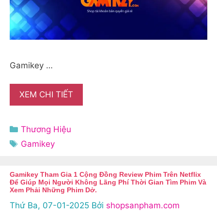
Gamikey …
XEM CHI TIẾT
Danh
Thương Hiệu
mục
Thẻ
Gamikey
Gamikey Tham Gia 1 Cộng Đồng Review Phim Trên Netflix
Để Giúp Mọi Người Không Lãng Phí Thời Gian Tìm Phim Và
Xem Phải Những Phim Dở.
Thứ Ba, 07-01-2025
Bởi
shopsanpham.com