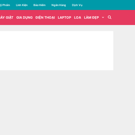
ỹ Phẩm
Linh Kiện
Bảo Hiểm
Ngân Hàng
Dịch Vụ
ÁY GIẶT
GIA DỤNG
ĐIỆN THOẠI
LAPTOP
LOA
LÀM ĐẸP