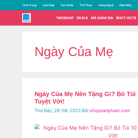
Chuyển
Thời Trang
Làm Đẹp
Sức Khỏe
Thể Thao
Công Nghệ
Điện Máy
đến
nội
*MOINHAT
DEALS
MÃ GIẢM GIÁ
$HOT HOT$
dung
Ngày Của Mẹ
Ngày Của Mẹ Nên Tặng Gì? Bỏ Túi 
Tuyệt Vời!
Thứ Bảy, 26-08-2023
Bởi
shopsanpham.com