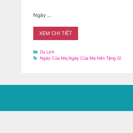
Ngày …
XEM CHI TIẾT
Danh
Du Lịch
mục
Thẻ
Ngày Của Mẹ
,
Ngày Của Mẹ Nên Tặng Gì