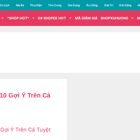
Du Lịch
Mẹ Bé
Phụ Kiện
Thú Cưng
Gia Dụng
Ăn Uống
Giải Trí
Đời Sống
M
*SHOP HOT*
0# SHOPEE HOT
MÃ GIẢM GIÁ
SHOPXUHUONG
M
10 Gợi Ý Trên Cả