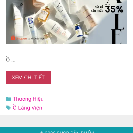
Ồ …
XEM CHI TIẾT
Danh
Thương Hiệu
mục
Thẻ
Ồ Láng Viện