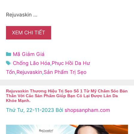
Rejuvaskin …
XEM CHI TIẾT
Danh
Mã Giảm Giá
mục
Thẻ
Chống Lão Hóa
,
Phục Hồi Da Hư
Tổn
,
Rejuvaskin
,
Sản Phẩm Trị Sẹo
Rejuvaskin Thương Hiệu Trị Sẹo Số 1 Từ Mỹ Chăm Sóc Bản
Thân Với Các Sản Phẩm Giúp Bạn Có Lại Được Làn Da
Khỏe Mạnh.
Thứ Tư, 22-11-2023
Bởi
shopsanpham.com