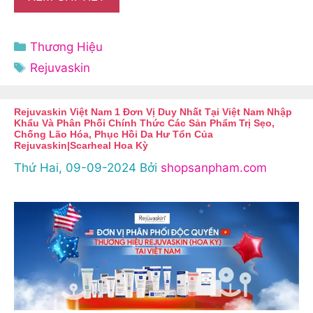
Danh
Thương Hiệu
mục
Thẻ
Rejuvaskin
Rejuvaskin Việt Nam 1 Đơn Vị Duy Nhất Tại Việt Nam Nhập
Khẩu Và Phân Phối Chính Thức Các Sản Phẩm Trị Sẹo,
Chống Lão Hóa, Phục Hồi Da Hư Tổn Của
Rejuvaskin|scarheal Hoa Kỳ
Thứ Hai, 09-09-2024
Bởi
shopsanpham.com