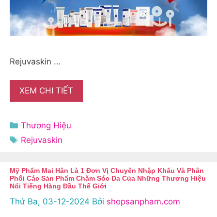
Rejuvaskin …
XEM CHI TIẾT
Danh
Thương Hiệu
mục
Thẻ
Rejuvaskin
Mỹ Phẩm Mai Hân Là 1 Đơn Vị Chuyên Nhập Khẩu Và Phân
Phối Các Sản Phẩm Chăm Sóc Da Của Những Thương Hiệu
Nổi Tiếng Hàng Đầu Thế Giới
Thứ Ba, 03-12-2024
Bởi
shopsanpham.com