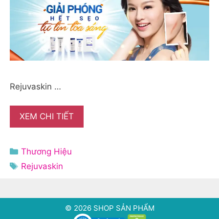
Rejuvaskin …
XEM CHI TIẾT
Danh
Thương Hiệu
mục
Thẻ
Rejuvaskin
© 2026 SHOP SẢN PHẨM