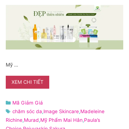
Mỹ …
XEM CHI TIẾT
Danh
Mã Giảm Giá
mục
Thẻ
chăm sóc da
,
Image Skincare
,
Madeleine
Richine
,
Murad
,
Mỹ Phẩm Mai Hân
,
Paula’s
Choice
,
Rejuvaskin
,
Sakura