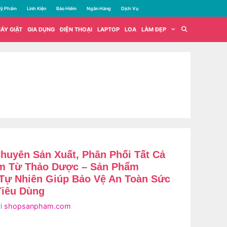
ỹ Phẩm
Linh Kiện
Bảo Hiểm
Ngân Hàng
Dịch Vụ
ÁY GIẶT
GIA DỤNG
ĐIỆN THOẠI
LAPTOP
LOA
LÀM ĐẸP
huyên Sản Xuất, Phân Phối Tất Cả
ẩm Từ Thảo Dược – Sản Phẩm
Tự Nhiên Giúp Bảo Vệ An Toàn Sức
Tiêu Dùng
i
shopsanpham.com