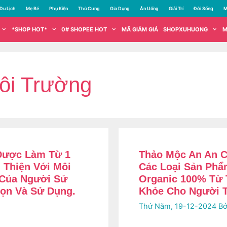
Du Lịch
Mẹ Bé
Phụ Kiện
Thú Cưng
Gia Dụng
Ăn Uống
Giải Trí
Đời Sống
M
*SHOP HOT*
0# SHOPEE HOT
MÃ GIẢM GIÁ
SHOPXUHUONG
M
ôi Trường
Được Làm Từ 1
Thảo Mộc An An C
 Thiện Với Môi
Các Loại Sản Ph
 Của Người Sử
Organic 100% Từ 
ọn Và Sử Dụng.
Khỏe Cho Người 
Thứ Năm, 19-12-2024
Bở