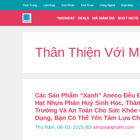
Chuyển
Thời Trang
Làm Đẹp
Sức Khỏe
Thể Thao
Công Nghệ
Điện Máy
đến
nội
*MOINHAT
DEALS
MÃ GIẢM GIÁ
$HOT HOT$
dung
Thân Thiện Với M
Các Sản Phẩm “xanh” Aneco Đều 
Hạt Nhựa Phân Huỷ Sinh Học, Thân
Trường Và An Toàn Cho Sức Khỏe
Dụng, Bạn Có Thể Yên Tâm Lựa Ch
Thứ Năm, 06-02-2025
Bởi
shopsanpham.com