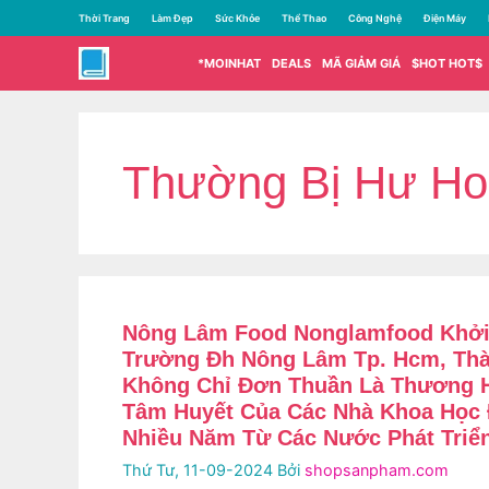
Chuyển
Thời Trang
Làm Đẹp
Sức Khỏe
Thể Thao
Công Nghệ
Điện Máy
đến
nội
*MOINHAT
DEALS
MÃ GIẢM GIÁ
$HOT HOT$
dung
Thường Bị Hư Ho
Nông Lâm Food Nonglamfood Khở
Trường Đh Nông Lâm Tp. Hcm, Thà
Không Chỉ Đơn Thuần Là Thương 
Tâm Huyết Của Các Nhà Khoa Học
Nhiều Năm Từ Các Nước Phát Triể
Thứ Tư, 11-09-2024
Bởi
shopsanpham.com