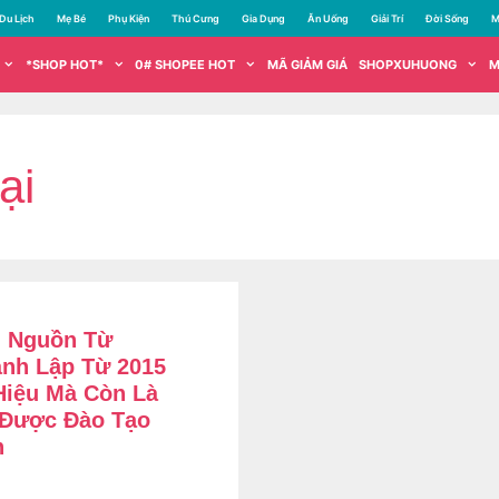
Du Lịch
Mẹ Bé
Phụ Kiện
Thú Cưng
Gia Dụng
Ăn Uống
Giải Trí
Đời Sống
M
*SHOP HOT*
0# SHOPEE HOT
MÃ GIẢM GIÁ
SHOPXUHUONG
M
ại
i Nguồn Từ
nh Lập Từ 2015
Hiệu Mà Còn Là
 Được Đào Tạo
n