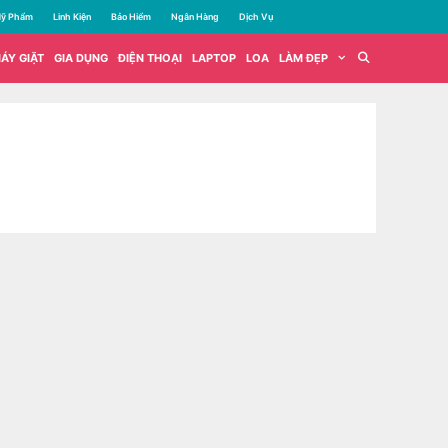
ỹ Phẩm
Linh Kiện
Bảo Hiểm
Ngân Hàng
Dịch Vụ
ÁY GIẶT
GIA DỤNG
ĐIỆN THOẠI
LAPTOP
LOA
LÀM ĐẸP