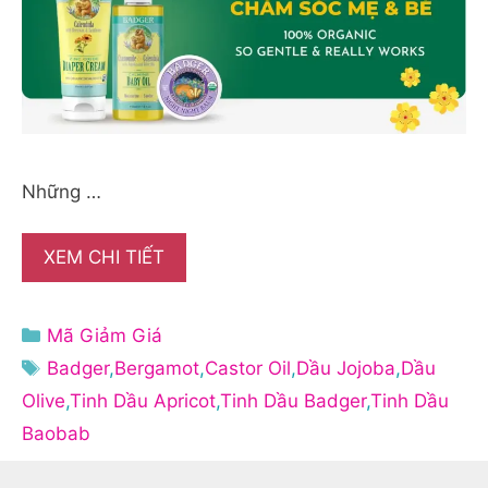
Những …
XEM CHI TIẾT
Danh
Mã Giảm Giá
mục
Thẻ
Badger
,
Bergamot
,
Castor Oil
,
Dầu Jojoba
,
Dầu
Olive
,
Tinh Dầu Apricot
,
Tinh Dầu Badger
,
Tinh Dầu
Baobab