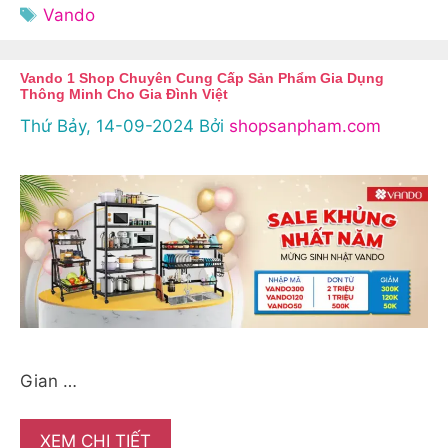
mục
Thẻ
Vando
Vando 1 Shop Chuyên Cung Cấp Sản Phẩm Gia Dụng
Thông Minh Cho Gia Đình Việt
Thứ Bảy, 14-09-2024
Bởi
shopsanpham.com
Gian …
XEM CHI TIẾT