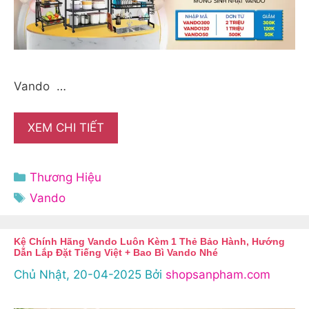
Vando …
XEM CHI TIẾT
Danh
Thương Hiệu
mục
Thẻ
Vando
Kệ Chính Hãng Vando Luôn Kèm 1 Thẻ Bảo Hành, Hướng
Dẫn Lắp Đặt Tiếng Việt + Bao Bì Vando Nhé
Chủ Nhật, 20-04-2025
Bởi
shopsanpham.com