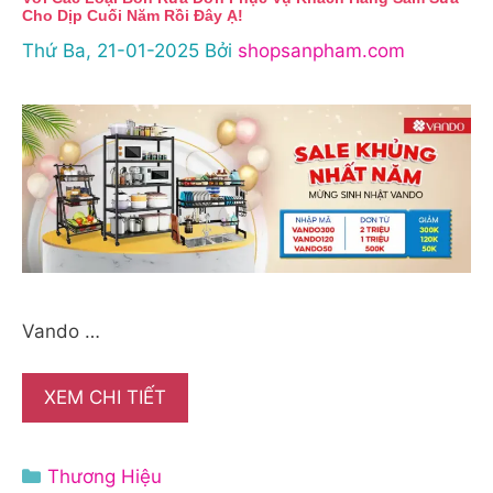
Cho Dịp Cuối Năm Rồi Đây Ạ!
Thứ Ba, 21-01-2025
Bởi
shopsanpham.com
Vando …
XEM CHI TIẾT
Danh
Thương Hiệu