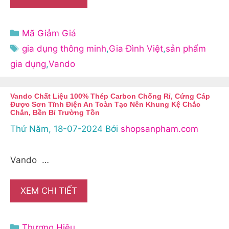
Danh
Mã Giảm Giá
mục
Thẻ
gia dụng thông minh
,
Gia Đình Việt
,
sản phẩm
gia dụng
,
Vando
Vando Chất Liệu 100% Thép Carbon Chống Rỉ, Cứng Cáp
Được Sơn Tĩnh Điện An Toàn Tạo Nên Khung Kệ Chắc
Chắn, Bền Bỉ Trường Tồn
Thứ Năm, 18-07-2024
Bởi
shopsanpham.com
Vando …
XEM CHI TIẾT
Danh
Thương Hiệu