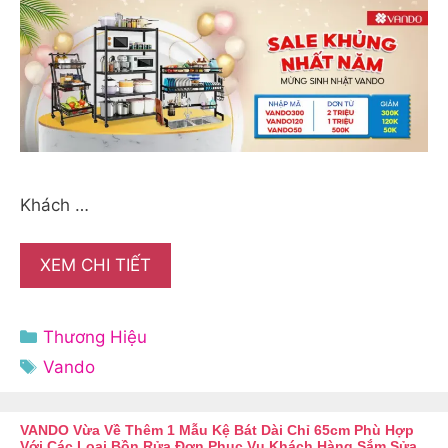
Khách …
XEM CHI TIẾT
Danh
Thương Hiệu
mục
Thẻ
Vando
VANDO Vừa Về Thêm 1 Mẫu Kệ Bát Dài Chỉ 65cm Phù Hợp
Với Các Loại Bồn Rửa Đơn Phục Vụ Khách Hàng Sắm Sửa