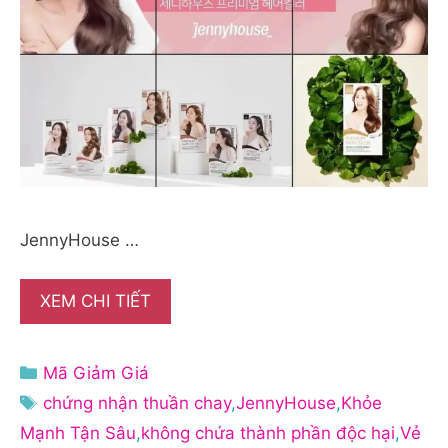
JennyHouse …
XEM CHI TIẾT
Danh
Mã Giảm Giá
mục
Thẻ
chứng nhận thuần chay
,
JennyHouse
,
Khỏe
Mạnh Tận Sâu
,
không chứa thành phần độc hại
,
Vẻ