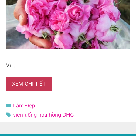
Vì …
XEM CHI TIẾT
Danh
Làm Đẹp
mục
Thẻ
viên uống hoa hồng DHC