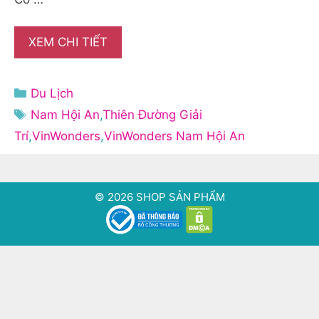
XEM CHI TIẾT
Danh
Du Lịch
mục
Thẻ
Nam Hội An
,
Thiên Đường Giải
Trí
,
VinWonders
,
VinWonders Nam Hội An
© 2026 SHOP SẢN PHẨM