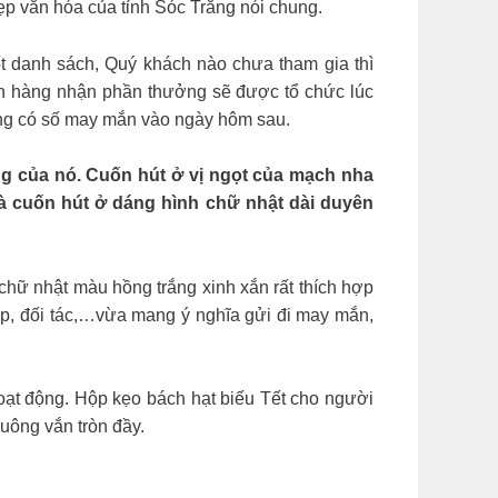
p văn hóa của tỉnh Sóc Trăng nói chung.
t danh sách, Quý khách nào chưa tham gia thì
ách hàng nhận phần thưởng sẽ được tổ chức lúc
hàng có số may mắn vào ngày hôm sau.
 của nó. Cuốn hút ở vị ngọt của mạch nha
 và cuốn hút ở dáng hình chữ nhật dài duyên
chữ nhật màu hồng trắng xinh xắn rất thích hợp
ệp, đối tác,…vừa mang ý nghĩa gửi đi may mắn,
hoạt động. Hộp kẹo bách hạt biếu Tết cho người
uông vắn tròn đầy.