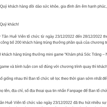
Quý khách hàng dồi dào sức khỏe, gia đình ấm êm hạnh phúc,
Quý khách!
Tân Huê Viên tổ chức từ ngày 23/12/2022 đến 28/12/2022 th
 sẽ công bố 200 khách hàng trúng thưởng phần quà của chương tr
00 khách hàng trúng thưởng mini game “Khám phá Sóc Trăng – Nh
i game và bình luận con số đúng với chương trình quay thì khác
số giống nhau thì Ban tổ chức sẽ lọc theo thời gian sớm nhất đ
ọ tên, địa chỉ, số địa thoại qua tin nhắn Fanpage để Ban tổ ch
ân Huê Viên tổ chức vào ngày 23/12/2022 đã thu hút nhiều sự