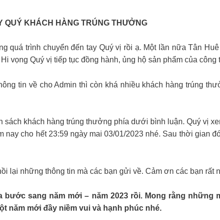
Y QUÝ KHÁCH HÀNG TRÚNG THƯỞNG
ng quá trình chuyển đến tay Quý vị rồi ạ. Một lần nữa Tân Huê
. Hi vọng Quý vị tiếp tục đồng hành, ủng hộ sản phẩm của công
ông tin về cho Admin thì còn khá nhiều khách hàng trúng thưở
sách khách hàng trúng thưởng phía dưới bình luận. Quý vị xem 
ôm nay cho hết 23:59 ngày mai 03/01/2023 nhé. Sau thời gian đ
i lại những thông tin mà các bạn gửi về. Cảm ơn các bạn rất n
g ta bước sang năm mới – năm 2023 rồi. Mong rằng những
ột năm mới đầy niềm vui và hạnh phúc nhé.