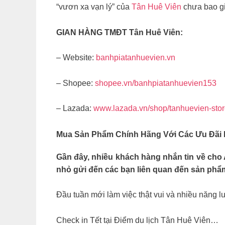
“vươn xa vạn lý” của
Tân Huê Viên
chưa bao gi
GIAN HÀNG TMĐT Tân Huê Viên:
– Website:
banhpiatanhuevien.vn
– Shopee:
shopee.vn/banhpiatanhuevien153
– Lazada:
www.lazada.vn/shop/tanhuevien-sto
Mua Sản Phẩm Chính Hãng Với Các Ưu Đãi 
Gần đây, nhiều khách hàng nhắn tin về cho
nhỏ gửi đến các bạn liên quan đến sản phẩm
Đầu tuần mới làm việc thật vui và nhiều năng 
Check in Tết tại Điểm du lịch Tân Huê Viên…