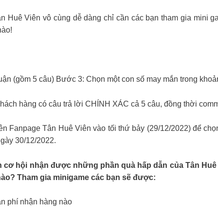
Huê Viên vô cùng dễ dàng chỉ cần các bạn tham gia mini ga
nào!
 luận (gồm 5 câu) Bước 3: Chọn một con số may mắn trong khoả
ách hàng có câu trả lời CHÍNH XÁC cả 5 câu, đồng thời comme
trên Fanpage Tân Huê Viên vào tối thứ bảy (29/12/2022) để ch
ngày 30/12/2022.
 cơ hội nhận được những phần quà hấp dẫn của Tân Huê 
 nào? Tham gia minigame các bạn sẽ được:
ản phí nhận hàng nào