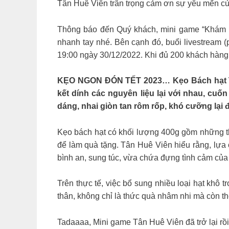
Tân Huê Viên trân trọng cảm ơn sự yêu mến của
Thông báo đến Quý khách, mini game “Khám ph
nhanh tay nhé. Bên cạnh đó, buổi livestream 
19:00 ngày 30/12/2022. Khi đủ 200 khách hàng 
KẸO NGON ĐÓN TẾT 2023… Kẹo Bách hạt Tân
kết dính các nguyên liệu lại với nhau, cuố
dáng, nhai giòn tan rôm rốp, khó cưỡng lại 
Kẹo bách hạt có khối lượng 400g gồm những tha
để làm quà tặng. Tân Huê Viên hiểu rằng, lựa 
bình an, sung túc, vừa chứa đựng tình cảm của
Trên thực tế, việc bổ sung nhiều loại hạt khô
thân, không chỉ là thức quà nhâm nhi mà còn th
Tadaaaa, Mini game Tân Huê Viên đã trở lại rồ