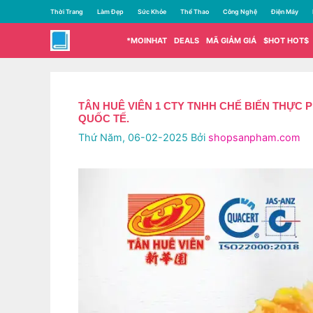
Chuyển
Thời Trang
Làm Đẹp
Sức Khỏe
Thể Thao
Công Nghệ
Điện Máy
đến
nội
*MOINHAT
DEALS
MÃ GIẢM GIÁ
$HOT HOT$
dung
TÂN HUÊ VIÊN 1 CTY TNHH CHẾ BIẾN THỰC 
QUỐC TẾ.
Thứ Năm, 06-02-2025
Bởi
shopsanpham.com