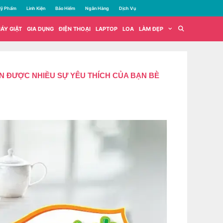
ỹ Phẩm
Linh Kiện
Bảo Hiểm
Ngân Hàng
Dịch Vụ
ÁY GIẶT
GIA DỤNG
ĐIỆN THOẠI
LAPTOP
LOA
LÀM ĐẸP
ẬN ĐƯỢC NHIỀU SỰ YÊU THÍCH CỦA BẠN BÈ