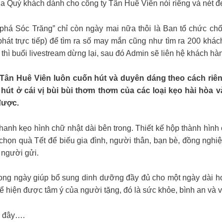
 Quý khách dành cho công ty Tân Huê Viên nói riêng và nét đẹ
á Sóc Trăng” chỉ còn ngày mai nữa thôi là Ban tổ chức chố
(phát trực tiếp) để tìm ra số may mắn cũng như tìm ra 200 kh
thì buổi livestream dừng lại, sau đó Admin sẽ liên hệ khách 
 Huê Viên luôn cuốn hút và duyên dáng theo cách riêng
n hút ở cái vị bùi bùi thơm thơm của các loại kẹo hài hòa
được.
nh kẹo hình chữ nhật dài bên trong. Thiết kế hộp thành hình 
chọn quà Tết để biếu gia đình, người thân, bạn bè, đồng nghi
 người gửi.
 trong ngày giúp bổ sung dinh dưỡng đầy đủ cho một ngày dài 
ể hiện được tâm ý của người tặng, đó là sức khỏe, bình an và v
i đây….