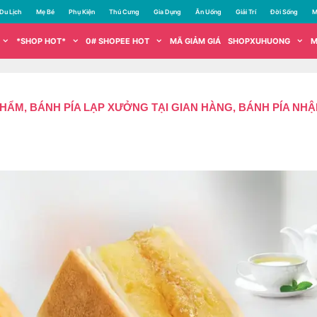
Du Lịch
Mẹ Bé
Phụ Kiện
Thú Cưng
Gia Dụng
Ăn Uống
Giải Trí
Đời Sống
M
*SHOP HOT*
0# SHOPEE HOT
MÃ GIẢM GIÁ
SHOPXUHUONG
M
PHẨM, BÁNH PÍA LẠP XƯỞNG TẠI GIAN HÀNG, BÁNH PÍA NH