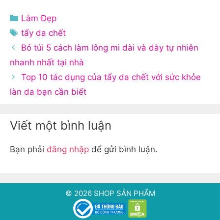
Danh
Làm Đẹp
mục
Thẻ
tẩy da chết
Bỏ túi 5 cách làm lông mi dài và dày tự nhiên
nhanh nhất tại nhà
Top 10 tác dụng của tẩy da chết với sức khỏe
làn da bạn cần biết
Viết một bình luận
Bạn phải
đăng nhập
để gửi bình luận.
© 2026 SHOP SẢN PHẨM