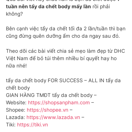
tuần nên tẩy da chết body mấy lần
rồi phải
không?
Bên cạnh việc tẩy da chết tối đa 2 lần/tuần thì bạn
cũng đừng quên dưỡng ẩm cho da ngay sau đó.
Theo dõi các bài viết chia sẻ mẹo làm đẹp từ DHC
Việt Nam để bỏ túi thêm nhiều bí quyết hay ho
nữa nhé!
tẩy da chết body FOR SUCCESS – ALL IN tẩy da
chết body
GIAN HÀNG TMĐT tẩy da chết body –
Website:
https://shopsanpham.com
–
Shopee:
https://shopee.vn
–
Lazada:
https://www.lazada.vn
–
Tiki:
https://tiki.vn