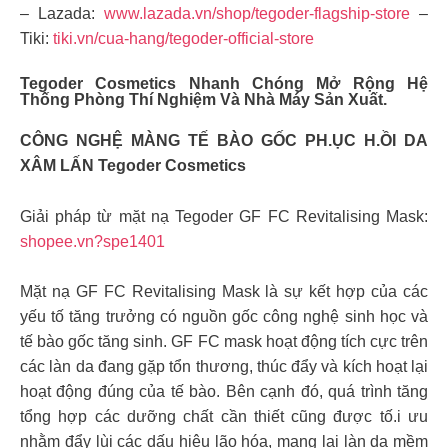
– Lazada:
www.lazada.vn/shop/tegoder-flagship-store
–
Tiki:
tiki.vn/cua-hang/tegoder-official-store
Tegoder Cosmetics Nhanh Chóng Mở Rộng Hệ
Thống Phòng Thí Nghiệm Và Nhà Máy Sản Xuất.
CÔNG NGHỆ MÀNG TẾ BÀO GỐC PH.ỤC H.ỒI DA
XÂM LẤN Tegoder Cosmetics
Giải pháp từ mặt nạ Tegoder GF FC Revitalising Mask:
shopee.vn?spe1401
Mặt nạ GF FC Revitalising Mask là sự kết hợp của các
yếu tố tăng trưởng có nguồn gốc công nghệ sinh học và
tế bào gốc tăng sinh. GF FC mask hoạt động tích cực trên
các làn da đang gặp tổn thương, thúc đẩy và kích hoạt lại
hoạt động đúng của tế bào. Bên cạnh đó, quá trình tăng
tổng hợp các dưỡng chất cần thiết cũng được tố.i ưu
nhằm đẩy lùi các dấu hiệu lão hóa, mang lại làn da mềm