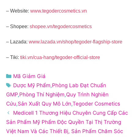
– Website:
www.tegodercosmetics.vn
– Shopee:
shopee.vn/tegodercosmetics
– Lazada:
www.lazada.vn/shop/tegoder-flagship-store
– Tiki:
tiki.vn/cua-hang/tegoder-official-store
Danh
Mã Giảm Giá
mục
Thẻ
Dược Mỹ Phẩm
,
Phòng Lab Đạt Chuẩn
GMP
,
Phòng Thí Nghiệm
,
Quy Trình Nghiên
Cứu
,
Sản Xuất Quy Mô Lớn
,
Tegoder Cosmetics
Medicell 1 Thương Hiệu Chuyên Cung Cấp Các
Sản Phẩm Mỹ Phẩm Độc Quyền Tại Thị Trường
Việt Nam Và Các Thiết Bị, Sản Phẩm Chăm Sóc