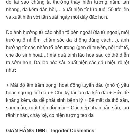
do tại sao chúng ta thường thấy hiện tượng nám, tàn
nhang, da kém đàn hồi,… xuất hiện từ lứa tuổi 50 trở lên
và xuất hiện với tần suất ngày một dày đặc hơn.
Do ảnh hưởng từ các nhân tố bên ngoài (tia tử ngoại, môi
trường ô nhiễm, chăm sóc da không đúng cách…), ảnh
hưởng từ các nhân tố bên trong (gen di truyền, nội tiết tố,
chế độ sinh hoạt…) mà quá trình lão hóa sâu có thể diễn
ra sớm hơn. Da lão hóa sâu xuất hiện các dấu hiệu rõ rệt
như:
+ Mất độ ẩm trầm trọng, hoạt động tuyến dầu (nhờn) yếu
hoặc ngưng tiết dầu + Chu kỳ tái tạo da kéo dài + Sức đề
kháng kém, da dễ phát sinh bệnh lý + Bề mặt da thô sần,
sạm màu, xuất hiện đồi mồi + Các nếp nhăn hằn sâu, tạo
rãnh nhăn, chảy xệ, có hiện tượng teo da
GIAN HÀNG TMĐT Tegoder Cosmetics: