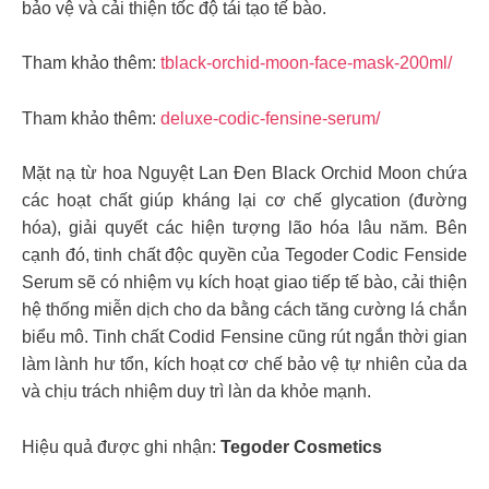
bảo vệ và cải thiện tốc độ tái tạo tế bào.
Tham khảo thêm:
tblack-orchid-moon-face-mask-200ml/
Tham khảo thêm:
deluxe-codic-fensine-serum/
Mặt nạ từ hoa Nguyệt Lan Đen Black Orchid Moon chứa
các hoạt chất giúp kháng lại cơ chế glycation (đường
hóa), giải quyết các hiện tượng lão hóa lâu năm. Bên
cạnh đó, tinh chất độc quyền của Tegoder Codic Fenside
Serum sẽ có nhiệm vụ kích hoạt giao tiếp tế bào, cải thiện
hệ thống miễn dịch cho da bằng cách tăng cường lá chắn
biểu mô. Tinh chất Codid Fensine cũng rút ngắn thời gian
làm lành hư tổn, kích hoạt cơ chế bảo vệ tự nhiên của da
và chịu trách nhiệm duy trì làn da khỏe mạnh.
Hiệu quả được ghi nhận:
Tegoder Cosmetics