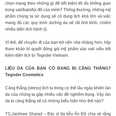
chọn mang theo những gì để tiết kiệm tối đa không gian
trong vali/balo/túi đồ của mình? Thông thường, những mỹ
phẩm chúng ta sử dụng sẽ có dung tích khá lớn và việc
mang đủ các quy trình dưỡng da sẽ rất lỉnh kỉnh, chiếm
nhiều diện tích hành lý.
Vì thế, để chuyến đi của bạn trở nên nhẹ nhàng hơn, hãy
tham khảo bí quyết đóng gói mỹ phẩm vào vali siêu tiết
kiệm diện tích từ Tegoder Vietnam.
LIỆU DA CỦA BẠN CÓ ĐANG BỊ CĂNG THẲNG?
Tegoder Cosmetics
Căng thẳng (stress) tích tụ trong cơ thể lâu ngày khiến làn
da của chúng ta gặp nhiều vấn đề nghiêm trọng. Vậy làn
da bị căng thẳng sẽ có những biểu hiện như thế nào?
TS.Jaishree Sharad – Bác sĩ da liễu Ấn Độ chia sẻ rằng