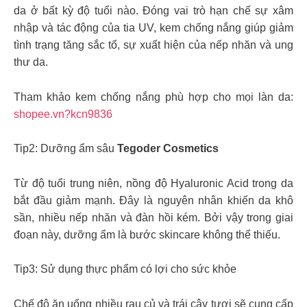
da ở bất kỳ độ tuổi nào. Đóng vai trò hạn chế sự xâm
nhập và tác động của tia UV, kem chống nắng giúp giảm
tình trạng tăng sắc tố, sự xuất hiện của nếp nhăn và ung
thư da.
Tham khảo kem chống nắng phù hợp cho mọi làn da:
shopee.vn?kcn9836
Tip2: Dưỡng ẩm sâu
Tegoder Cosmetics
Từ độ tuổi trung niên, nồng độ Hyaluronic Acid trong da
bắt đầu giảm mạnh. Đây là nguyên nhân khiến da khô
sần, nhiều nếp nhăn và đàn hồi kém. Bởi vậy trong giai
đoạn này, dưỡng ẩm là bước skincare không thể thiếu.
Tip3: Sử dụng thực phẩm có lợi cho sức khỏe
Chế độ ăn uống nhiều rau củ và trái cây tươi sẽ cung cấp