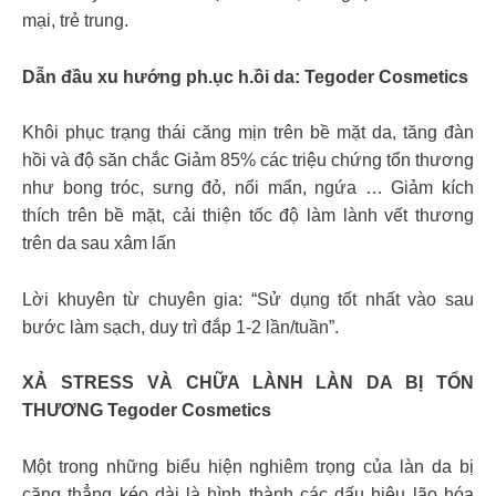
mại, trẻ trung.
Dẫn đầu xu hướng ph.ục h.ồi da: Tegoder Cosmetics
Khôi phục trạng thái căng mịn trên bề mặt da, tăng đàn
hồi và độ săn chắc Giảm 85% các triệu chứng tổn thương
như bong tróc, sưng đỏ, nổi mẩn, ngứa … Giảm kích
thích trên bề mặt, cải thiện tốc độ làm lành vết thương
trên da sau xâm lấn
Lời khuyên từ chuyên gia: “Sử dụng tốt nhất vào sau
bước làm sạch, duy trì đắp 1-2 lần/tuần”.
XẢ STRESS VÀ CHỮA LÀNH LÀN DA BỊ TỔN
THƯƠNG Tegoder Cosmetics
Một trong những biểu hiện nghiêm trọng của làn da bị
căng thẳng kéo dài là hình thành các dấu hiệu lão hóa