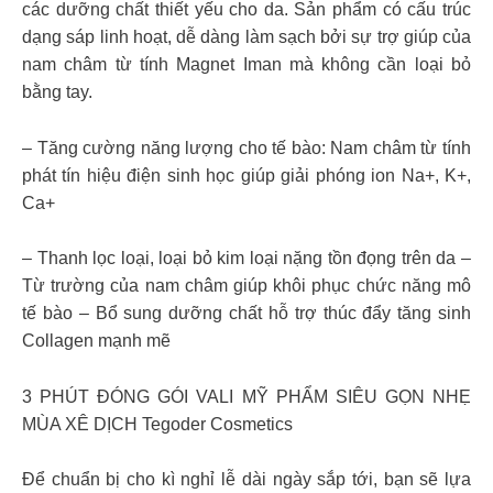
các dưỡng chất thiết yếu cho da. Sản phẩm có cấu trúc
dạng sáp linh hoạt, dễ dàng làm sạch bởi sự trợ giúp của
nam châm từ tính Magnet Iman mà không cần loại bỏ
bằng tay.
– Tăng cường năng lượng cho tế bào: Nam châm từ tính
phát tín hiệu điện sinh học giúp giải phóng ion Na+, K+,
Ca+
– Thanh lọc loại, loại bỏ kim loại nặng tồn đọng trên da –
Từ trường của nam châm giúp khôi phục chức năng mô
tế bào – Bổ sung dưỡng chất hỗ trợ thúc đẩy tăng sinh
Collagen mạnh mẽ
3 PHÚT ĐÓNG GÓI VALI MỸ PHẨM SIÊU GỌN NHẸ
MÙA XÊ DỊCH Tegoder Cosmetics
Để chuẩn bị cho kì nghỉ lễ dài ngày sắp tới, bạn sẽ lựa