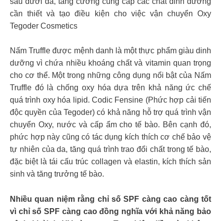
sâu dưới da, tăng cường cung cấp các chất dinh dưỡng
cần thiết và tạo điều kiện cho việc vận chuyển Oxy
Tegoder Cosmetics
Nấm Truffle được mệnh danh là một thực phẩm giàu dinh
dưỡng vì chứa nhiều khoáng chất và vitamin quan trọng
cho cơ thể. Một trong những công dụng nổi bật của Nấm
Truffle đó là chống oxy hóa dựa trên khả năng ức chế
quá trình oxy hóa lipid. Codic Fensine (Phức hợp cải tiến
độc quyền của Tegoder) có khả năng hỗ trợ quá trình vận
chuyển Oxy, nước và cấp ẩm cho tế bào. Bên cạnh đó,
phức hợp này cũng có tác dụng kích thích cơ chế bảo vệ
tự nhiên của da, tăng quá trình trao đổi chất trong tế bào,
đặc biệt là tái cấu trúc collagen và elastin, kích thích sản
sinh và tăng trưởng tế bào.
Nhiều quan niệm rằng chỉ số SPF càng cao càng tốt
vì chỉ số SPF càng cao đồng nghĩa với khả năng bảo