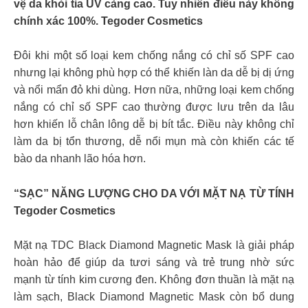
vệ da khỏi tia UV càng cao. Tuy nhiên điều này không
chính xác 100%. Tegoder Cosmetics
Đôi khi một số loại kem chống nắng có chỉ số SPF cao
nhưng lại không phù hợp có thể khiến làn da dễ bị dị ứng
và nổi mẩn đỏ khi dùng. Hơn nữa, những loại kem chống
nắng có chỉ số SPF cao thường được lưu trên da lâu
hơn khiến lỗ chân lông dễ bị bít tắc. Điều này không chỉ
làm da bị tổn thương, dễ nổi mụn mà còn khiến các tế
bào da nhanh lão hóa hơn.
“SẠC” NĂNG LƯỢNG CHO DA VỚI MẶT NẠ TỪ TÍNH
Tegoder Cosmetics
Mặt nạ TDC Black Diamond Magnetic Mask là giải pháp
hoàn hảo để giúp da tươi sáng và trẻ trung nhờ sức
mạnh từ tính kim cương đen. Không đơn thuần là mặt nạ
làm sạch, Black Diamond Magnetic Mask còn bổ dung