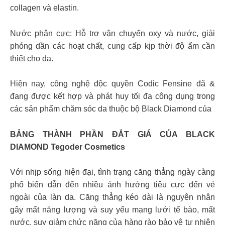
collagen và elastin.
Nước phân cực: Hỗ trợ vận chuyển oxy và nước, giải
phóng dần các hoạt chất, cung cấp kịp thời độ ẩm cần
thiết cho da.
Hiện nay, công nghệ độc quyền Codic Fensine đã &
đang được kết hợp và phát huy tối đa công dụng trong
các sản phẩm chăm sóc da thuộc bộ Black Diamond của
BẢNG THÀNH PHẦN ĐẮT GIÁ CỦA BLACK
DIAMOND Tegoder Cosmetics
Với nhịp sống hiện đại, tình trạng căng thẳng ngày càng
phổ biến dẫn đến nhiều ảnh hưởng tiêu cực đến vẻ
ngoài của làn da. Căng thẳng kéo dài là nguyên nhân
gây mất năng lượng và suy yếu mạng lưới tế bào, mất
nước, suy giảm chức năng của hàng rào bảo vệ tự nhiên