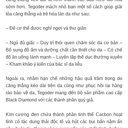
sớm hơn. Tegoder mách nhỏ bạn một số cách giúp giải
tỏa căng thẳng và trẻ hóa làn da như sau:
– Để cơ thể được nghỉ ngơi và thư giãn
– Ngủ đủ giấc – Duy trì thói quen chăm sóc da cơ bản –
Bổ sung độ ẩm và dưỡng chất cần thiết cho da – Có chế
độ ăn uống lành mạnh – Luyện tập thể dục thường xuyên
– Kham khảo ý kiến của bác sĩ da liễu
Ngoài ra, nhằm hạn chế những hậu quả trầm trọng do
căng thẳng kéo dài trên da cũng như phục hồi lại hàng
rào bảo vệ da, Tegoder mang đến bộ sản phẩm cao cấp
Black Diamond với các thành phần quý giá.
Kim cương đen chứa thành phần tinh thể Cacbon hoạt
tính có tác dụng thải độc tố và hút các bụi bẩn nằm ẩn