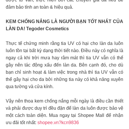
đảm bảo tính an toàn & hiệu quả.
KEM CHỐNG NẮNG LÀ NGƯỜI BẠN TỐT NHẤT CỦA
LÀN DA! Tegoder Cosmetics
Thực tế chứng minh rằng tia UV có hại cho làn da luôn
luôn tồn tại bất kỳ dạng thời tiết nào. Điều này có nghĩa là
ngay cả khi trời mưa hay râm mát thì tia UV vẫn có thể
gây nên tác động xấu đến làn da. Bên cạnh đó, cho dù
bạn chỉ sinh hoạt & làm việc trong nhà thì tia UV vẫn có
thể gây hại cho da bởi những tia này có khả năng xuyên
qua tường và cửa kính.
Vậy nên thoa kem chống nắng mỗi ngày là điều cần thiết
và phải được duy trì đều đặn để làn da luôn được bảo vệ
một cách toàn diện. Mua ngay tại Shopee Mall để nhận
ưu đãi tốt nhất:
shopee.vn?kcn9836