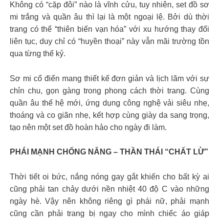
Không có “cặp đôi” nào là vĩnh cửu, tuy nhiên, set đồ sơ
mi trắng và quần âu thì lại là một ngoại lệ. Bởi dù thời
trang có thể “thiên biến vạn hóa” với xu hướng thay đổi
liên tục, duy chỉ có “huyền thoại” này vẫn mãi trường tồn
qua từng thế kỷ.
Sơ mi cổ điển mang thiết kế đơn giản và lịch lãm với sự
chỉn chu, gọn gàng trong phong cách thời trang. Cùng
quần âu thế hệ mới, ứng dụng công nghệ vải siêu nhẹ,
thoáng và co giãn nhẹ, kết hợp cùng giày da sang trọng,
tạo nên một set đồ hoàn hảo cho ngày đi làm.
PHÁI MẠNH CHỐNG NẮNG – THẦN THÁI “CHẤT LỪ”
Thời tiết oi bức, nắng nóng gay gắt khiến cho bất kỳ ai
cũng phải tan chảy dưới nền nhiệt 40 độ C vào những
ngày hè. Vậy nên không riêng gì phái nữ, phải mạnh
cũng cần phải trang bị ngay cho mình chiếc áo giáp