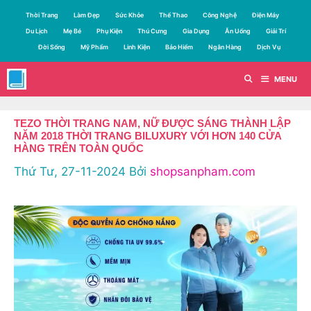
Chuyển
Thời Trang
Làm Đẹp
Sức Khỏe
Thể Thao
Công Nghệ
Điện Máy
đến
Du Lịch
Mẹ Bé
Phụ Kiện
Thú Cưng
Gia Dụng
Ăn Uống
Giải Trí
nội
Đời Sống
Mỹ Phẩm
Linh Kiện
Bảo Hiểm
Ngân Hàng
Dịch Vụ
dung
MENU
TEZO THỜI TRANG NAM, NỮ ĐƯỢC SÁNG THÀNH LẬP
NĂM 2018 THỜI TRANG BILUXURY VỚI HƠN 140 CỬA
HÀNG TRÊN TOÀN QUỐC
Thứ Tư, 27-11-2024
Bởi
shopsanpham.com