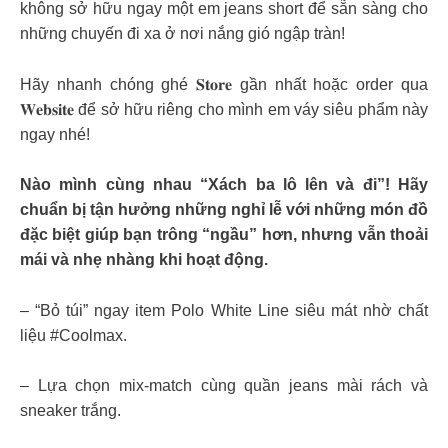
không sở hữu ngay một em jeans short để sẵn sàng cho
những chuyến đi xa ở nơi nắng gió ngập tràn!
Hãy nhanh chóng ghé 𝐒𝐭𝐨𝐫𝐞 gần nhất hoặc order qua
𝐖𝐞𝐛𝐬𝐢𝐭𝐞 để sở hữu riêng cho mình em váy siêu phẩm này
ngay nhé!
Nào mình cùng nhau “Xách ba lô lên và đi”! Hãy
chuẩn bị tận hưởng những nghỉ lễ với những món đồ
đặc biệt giúp bạn trông “ngầu” hơn, nhưng vẫn thoải
mái và nhẹ nhàng khi hoạt động.
– “Bỏ túi” ngay item Polo White Line siêu mát nhờ chất
liệu #Coolmax.
– Lựa chọn mix-match cùng quần jeans mài rách và
sneaker trắng.