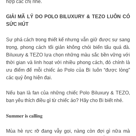
hợp các chị nhé.
GIẢI MÃ LÝ DO POLO BILUXURY & TEZO LUÔN CÓ
SỨC HÚT
Sự phá cách trong thiết kế nhưng vẫn giữ được sự sang
trọng, phong cách tối giản không chói biến tấu quá đà.
Biluxury & TEZO lựa chọn những màu sắc bền vững với
thời gian và linh hoạt với nhiều phong cách, đó chính là
ưu điểm để mỗi chiếc áo Polo của Bi luôn “được lòng”
các quý ông hiện đại.
Nếu bạn là fan của những chiếc Polo Biluxury & TEZO,
bạn yêu thích điều gì từ chiếc áo? Hãy cho Bi biết nhé.
𝐒𝐮𝐦𝐦𝐞𝐫 𝐢𝐬 𝐜𝐚𝐥𝐥𝐢𝐧𝐠
Mùa hè rực rỡ đang vẫy gọi, nàng còn đợi gì nữa mà