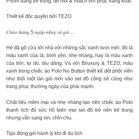
Phom dáng trẻ trung, dễ mix & match với phục trang khác
Thiết kế độc quyền bởi TEZO
𝐶ℎ𝑎̀𝑜 𝑡ℎ𝑎́𝑛𝑔 5 𝑛𝑔𝑎̣̂𝑝 𝑛𝑎̆́𝑛𝑔 𝑣𝑎̀ 𝑔𝑖𝑜́…
Hè đã gõ cửa tới nhà với những sắc xanh tươi mới, đó là
màu xanh của lá, bình yên, nhẹ nhàng, hay là màu xanh
của trời, tự do, dịu dàng. Và với Biluxury & TEZO, màu
xanh trong chiếc áo Polo No Button thiết kế dệt phối viền
như thổi một làn gió mới vào set đồ công sở cũng như
trang phục thường ngày của phái mạnh.
Chất liệu mềm mại và nhẹ nhàng tạo nên chiếc áo Polo
thanh lịch đủ sức hô biến mọi set đồ trở nên trẻ trung
nhưng vẫn sang xịn, chỉn chu.
Tips đóng gói hành lý khi đi du lịch