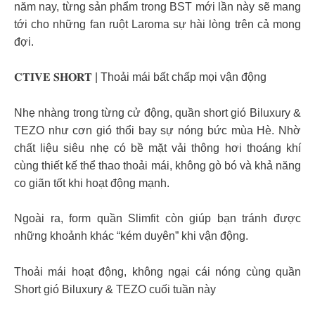
năm nay, từng sản phẩm trong BST mới lần này sẽ mang
tới cho những fan ruột Laroma sự hài lòng trên cả mong
đợi.
𝐂𝐓𝐈𝐕𝐄 𝐒𝐇𝐎𝐑𝐓 | Thoải mái bất chấp mọi vận động
Nhẹ nhàng trong từng cử động, quần short gió Biluxury &
TEZO như cơn gió thổi bay sự nóng bức mùa Hè. Nhờ
chất liệu siêu nhẹ có bề mặt vải thông hơi thoáng khí
cùng thiết kế thể thao thoải mái, không gò bó và khả năng
co giãn tốt khi hoạt động mạnh.
Ngoài ra, form quần Slimfit còn giúp bạn tránh được
những khoảnh khác “kém duyên” khi vận động.
Thoải mái hoạt động, không ngại cái nóng cùng quần
Short gió Biluxury & TEZO cuối tuần này