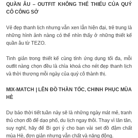
QUẦN ÂU – OUTFIT KHÔNG THỂ THIẾU CỦA QUÝ
CÔ CÔNG SỞ
Vẻ đẹp thanh lịch nhưng vẫn xen lẫn hiện đại, trẻ trung là
những hình ảnh nàng có thể nhìn thấy ở những thiết kế
quần âu từ TEZO.
Tinh giản trong thiết kế cùng tính ứng dụng tối đa, mỗi
outfit nàng chọn đều là chìa khoá cho nét đẹp thanh lịch
và thời thượng mỗi ngày của quý cô thành thị.
MIX-MATCH | LÊN ĐỒ THẦN TỐC, CHINH PHỤC MÙA
HÈ
Dự báo thời tiết tuần này sẽ là những ngày mát mẻ, tranh
thủ chọn đồ để dạo phố, du lịch ngay thôi. Thay vì lăn tăn,
suy nghĩ, hãy để Bi gợi ý cho bạn vài set đồ đậm chất
mùa Hè, đơn giản nhưng vẫn chất và năng động.