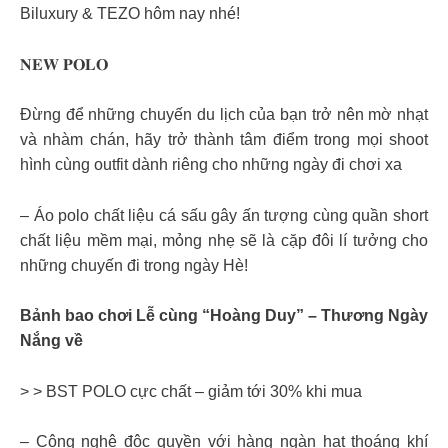
Biluxury & TEZO hôm nay nhé!
𝐍𝐄𝐖 𝐏𝐎𝐋𝐎
Đừng để những chuyến du lịch của bạn trở nên mờ nhạt
và nhàm chán, hãy trở thành tâm điểm trong mọi shoot
hình cùng outfit dành riêng cho những ngày đi chơi xa
– Áo polo chất liệu cá sấu gây ấn tượng cùng quần short
chất liệu mềm mại, mỏng nhẹ sẽ là cặp đôi lí tưởng cho
những chuyến đi trong ngày Hè!
Bảnh bao chơi Lễ cùng “Hoàng Duy” – Thương Ngày
Nắng về
> > BST POLO cực chất – giảm tới 30% khi mua
– Công nghệ độc quyền với hàng ngàn hạt thoáng khí