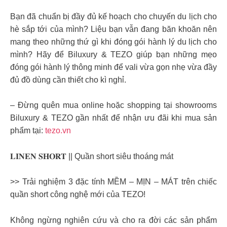
Bạn đã chuẩn bị đầy đủ kế hoạch cho chuyến du lịch cho
hè sắp tới của mình? Liệu bạn vẫn đang băn khoăn nên
mang theo những thứ gì khi đóng gói hành lý du lịch cho
mình? Hãy để Biluxury & TEZO giúp bạn những mẹo
đóng gói hành lý thông minh để vali vừa gọn nhẹ vừa đầy
đủ đồ dùng cần thiết cho kì nghỉ.
– Đừng quên mua online hoặc shopping tại showrooms
Biluxury & TEZO gần nhất để nhận ưu đãi khi mua sản
phẩm tại:
tezo.vn
𝐋𝐈𝐍𝐄𝐍 𝐒𝐇𝐎𝐑𝐓 || Quần short siêu thoáng mát
>> Trải nghiệm 3 đặc tính MỀM – MỊN – MÁT trên chiếc
quần short công nghệ mới của TEZO!
Không ngừng nghiên cứu và cho ra đời các sản phẩm