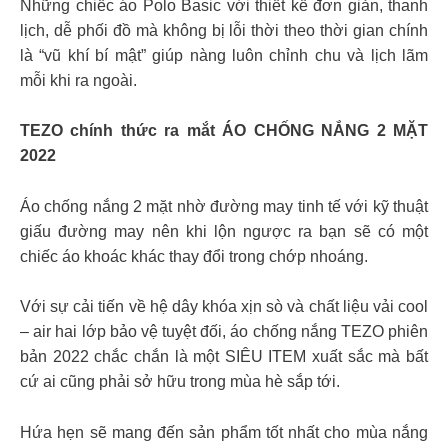
Những chiếc áo Polo Basic với thiết kế đơn giản, thanh
lịch, dễ phối đồ mà không bị lỗi thời theo thời gian chính
là “vũ khí bí mật” giúp nàng luôn chỉnh chu và lịch lãm
mỗi khi ra ngoài.
TEZO chính thức ra mắt ÁO CHỐNG NẮNG 2 MẶT
2022
Áo chống nắng 2 mặt nhờ đường may tinh tế với kỹ thuật
giấu đường may nên khi lộn ngược ra bạn sẽ có một
chiếc áo khoác khác thay đổi trong chớp nhoáng.
Với sự cải tiến về hệ dây khóa xịn sò và chất liệu vải cool
– air hai lớp bảo vệ tuyệt đối, áo chống nắng TEZO phiên
bản 2022 chắc chắn là một SIÊU ITEM xuất sắc mà bất
cứ ai cũng phải sở hữu trong mùa hè sắp tới.
Hứa hẹn sẽ mang đến sản phẩm tốt nhất cho mùa nắng