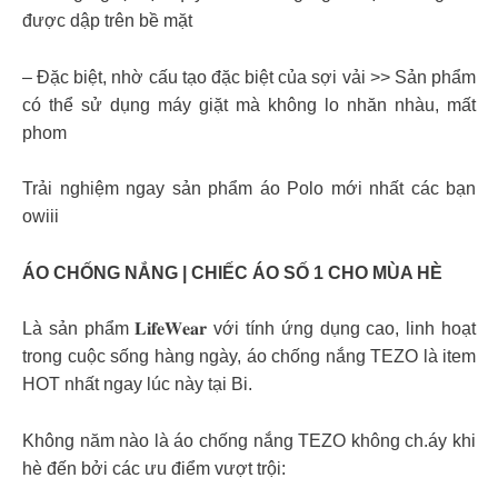
được dập trên bề mặt
– Đặc biệt, nhờ cấu tạo đặc biệt của sợi vải >> Sản phẩm
có thể sử dụng máy giặt mà không lo nhăn nhàu, mất
phom
Trải nghiệm ngay sản phẩm áo Polo mới nhất các bạn
owiii
ÁO CHỐNG NẮNG | CHIẾC ÁO SỐ 1 CHO MÙA HÈ
Là sản phẩm 𝐋𝐢𝐟𝐞𝐖𝐞𝐚𝐫 với tính ứng dụng cao, linh hoạt
trong cuộc sống hàng ngày, áo chống nắng TEZO là item
HOT nhất ngay lúc này tại Bi.
Không năm nào là áo chống nắng TEZO không ch.áy khi
hè đến bởi các ưu điểm vượt trội: