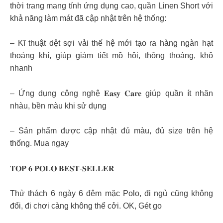
thời trang mang tính ứng dụng cao, quần Linen Short với
khả năng làm mát đã cập nhật trên hệ thống:
– Kĩ thuật dệt sợi vải thế hệ mới tạo ra hàng ngàn hạt
thoáng khí, giúp giảm tiết mồ hôi, thông thoáng, khô
nhanh
– Ứng dụng công nghệ 𝐄𝐚𝐬𝐲 𝐂𝐚𝐫𝐞 giúp quần ít nhăn
nhàu, bền màu khi sử dụng
– Sản phẩm được cập nhật đủ màu, đủ size trên hệ
thống. Mua ngay
𝐓𝐎𝐏 𝟔 𝐏𝐎𝐋𝐎 𝐁𝐄𝐒𝐓-𝐒𝐄𝐋𝐋𝐄𝐑
Thử thách 6 ngày 6 đêm mặc Polo, đi ngủ cũng không
đổi, đi chơi càng không thể cởi. OK, Gét go