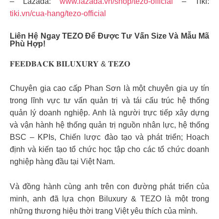
– Lazada:
www.lazada.vn/shop/tezo-official
– Tiki:
tiki.vn/cua-hang/tezo-official
Liên Hệ Ngay TEZO Để Được Tư Vấn Size Và Mẫu Mã
Phù Hợp!
𝐅𝐄𝐄𝐃𝐁𝐀𝐂𝐊 𝐁𝐈𝐋𝐔𝐗𝐔𝐑𝐘 & 𝐓𝐄𝐙𝐎
Chuyên gia cao cấp Phan Sơn là một chuyên gia uy tín
trong lĩnh vực tư vấn quản trị và tái cấu trúc hệ thống
quản lý doanh nghiệp. Anh là người trực tiếp xây dựng
và vận hành hệ thống quản trị nguồn nhân lực, hệ thống
BSC – KPIs, Chiến lược đào tạo và phát triển; Hoạch
định và kiến tạo tổ chức học tập cho các tổ chức doanh
nghiệp hàng đầu tại Việt Nam.
Và đồng hành cùng anh trên con đường phát triển của
minh, anh đã lựa chọn Biluxury & TEZO là một trong
những thương hiệu thời trang Việt yêu thích của mình.