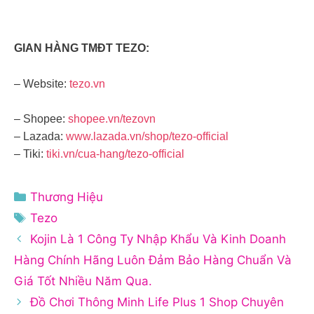
GIAN HÀNG TMĐT TEZO:
– Website:
tezo.vn
– Shopee:
shopee.vn/tezovn
– Lazada:
www.lazada.vn/shop/tezo-official
– Tiki:
tiki.vn/cua-hang/tezo-official
Danh
Thương Hiệu
mục
Thẻ
Tezo
Kojin Là 1 Công Ty Nhập Khẩu Và Kinh Doanh
Hàng Chính Hãng Luôn Đảm Bảo Hàng Chuẩn Và
Giá Tốt Nhiều Năm Qua.
Đồ Chơi Thông Minh Life Plus 1 Shop Chuyên