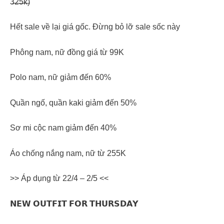
3̶2̶5̶k̶)
Hết sale về lại giá gốc. Đừng bỏ lỡ sale sốc này
Phông nam, nữ đồng giá từ 99K
Polo nam, nữ giảm đến 60%
Quần ngố, quần kaki giảm đến 50%
Sơ mi cộc nam giảm đến 40%
Áo chống nắng nam, nữ từ 255K
>> Áp dụng từ 22/4 – 2/5 <<
𝗡𝗘𝗪 𝗢𝗨𝗧𝗙𝗜𝗧 𝗙𝗢𝗥 𝗧𝗛𝗨𝗥𝗦𝗗𝗔𝗬