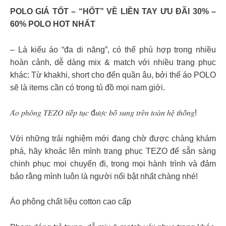
POLO GIÁ TỐT – “HỐT” VỀ LIỀN TAY ƯU ĐÃI 30% –
60% POLO HOT NHẤT
– Là kiểu áo “đa di năng”, có thể phù hợp trong nhiều
hoàn cảnh, dễ dàng mix & match với nhiều trang phục
khác: Từ khakhi, short cho đến quần âu, bởi thế áo POLO
sẽ là items cần có trong tủ đồ mọi nam giới.
𝐴́𝑜 𝑝ℎ𝑜̂𝑛𝑔 𝑇𝐸𝑍𝑂 𝑡𝑖𝑒̂́𝑝 𝑡𝑢̣𝑐 đ𝑢̛𝑜̛̣𝑐 𝑏𝑜̂̉ 𝑠𝑢𝑛𝑔 𝑡𝑟𝑒̂𝑛 𝑡𝑜𝑎̀𝑛 ℎ𝑒̣̂ 𝑡ℎ𝑜̂́𝑛𝑔!
Với những trải nghiệm mới đang chờ được chàng khám
phá, hãy khoác lên mình trang phục TEZO để sẵn sàng
chinh phục mọi chuyến đi, trong mọi hành trình và đảm
bảo rằng mình luôn là người nổi bật nhất chàng nhé!
Áo phông chất liệu cotton cao cấp