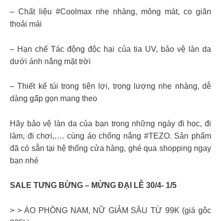
– Chất liệu #Coolmax nhẹ nhàng, mỏng mát, co giãn
thoải mái
– Hạn chế Tác động độc hại của tia UV, bảo vệ làn da
dưới ánh nắng mặt trời
– Thiết kế túi trong tiện lợi, trọng lượng nhẹ nhàng, dễ
dàng gấp gọn mang theo
Hãy bảo vệ làn da của bạn trong những ngày đi học, đi
làm, đi chơi,…. cùng áo chống nắng #TEZO. Sản phẩm
đã có sẵn tại hệ thống cửa hàng, ghé qua shopping ngay
bạn nhé
SALE TƯNG BỪNG – MỪNG ĐẠI LỄ 30/4- 1/5
> > ÁO PHÔNG NAM, NỮ GIẢM SÂU TỪ 99K (giá gôc