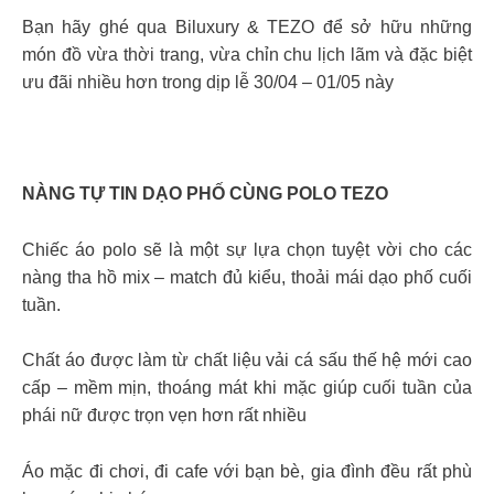
Bạn hãy ghé qua Biluxury & TEZO để sở hữu những
món đồ vừa thời trang, vừa chỉn chu lịch lãm và đặc biệt
ưu đãi nhiều hơn trong dịp lễ 30/04 – 01/05 này
NÀNG TỰ TIN DẠO PHỐ CÙNG POLO TEZO
Chiếc áo polo sẽ là một sự lựa chọn tuyệt vời cho các
nàng tha hồ mix – match đủ kiểu, thoải mái dạo phố cuối
tuần.
Chất áo được làm từ chất liệu vải cá sấu thế hệ mới cao
cấp – mềm mịn, thoáng mát khi mặc giúp cuối tuần của
phái nữ được trọn vẹn hơn rất nhiều
Áo mặc đi chơi, đi cafe với bạn bè, gia đình đều rất phù