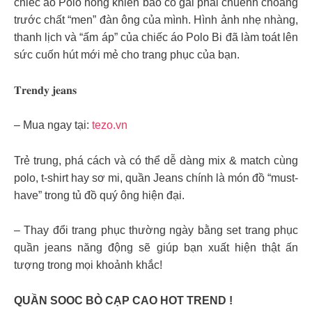
chiếc áo Polo hồng khiến bao cô gái phải chuếnh choáng
trước chất “men” đàn ông của mình. Hình ảnh nhẹ nhàng,
thanh lịch và “ấm áp” của chiếc áo Polo Bi đã làm toát lên
sức cuốn hút mới mẻ cho trang phục của bạn.
𝐓𝐫𝐞𝐧𝐝𝐲 𝐣𝐞𝐚𝐧𝐬
– Mua ngay tại:
tezo.vn
Trẻ trung, phá cách và có thể dễ dàng mix & match cùng
polo, t-shirt hay sơ mi, quần Jeans chính là món đồ “must-
have” trong tủ đồ quý ông hiện đại.
– Thay đổi trang phục thường ngày bằng set trang phục
quần jeans năng động sẽ giúp bạn xuất hiện thật ấn
tượng trong mọi khoảnh khắc!
QUẦN SOOC BÒ CẠP CAO HOT TREND !