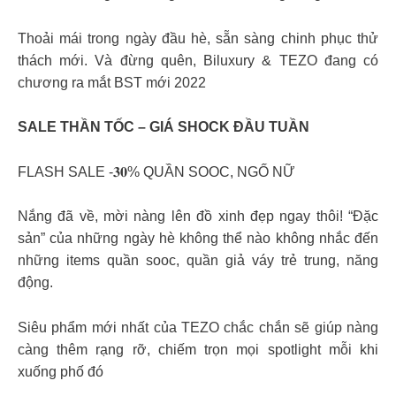
Thoải mái trong ngày đầu hè, sẵn sàng chinh phục thử
thách mới. Và đừng quên, Biluxury & TEZO đang có
chương ra mắt BST mới 2022
SALE THẦN TỐC – GIÁ SHOCK ĐẦU TUẦN
FLASH SALE -𝟑𝟎% QUẦN SOOC, NGỐ NỮ
Nắng đã về, mời nàng lên đồ xinh đẹp ngay thôi! “Đặc
sản” của những ngày hè không thể nào không nhắc đến
những items quần sooc, quần giả váy trẻ trung, năng
động.
Siêu phẩm mới nhất của TEZO chắc chắn sẽ giúp nàng
càng thêm rạng rỡ, chiếm trọn mọi spotlight mỗi khi
xuống phố đó