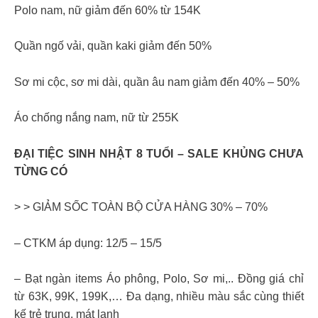
Polo nam, nữ giảm đến 60% từ 154K
Quần ngố vải, quần kaki giảm đến 50%
Sơ mi cộc, sơ mi dài, quần âu nam giảm đến 40% – 50%
Áo chống nắng nam, nữ từ 255K
ĐẠI TIỆC SINH NHẬT 8 TUỔI – SALE KHỦNG CHƯA
TỪNG CÓ
> > GIẢM SỐC TOÀN BỘ CỬA HÀNG 30% – 70%
– CTKM áp dụng: 12/5 – 15/5
– Bạt ngàn items Áo phông, Polo, Sơ mi,.. Đồng giá chỉ
từ 63K, 99K, 199K,… Đa dạng, nhiều màu sắc cùng thiết
kế trẻ trung, mát lạnh