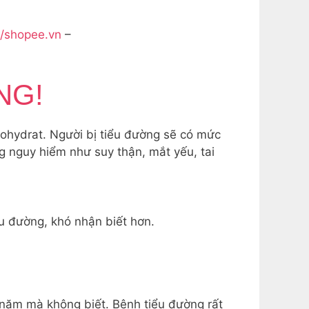
//shopee.vn
–
NG!
bohydrat. Người bị tiểu đường sẽ có mức
g nguy hiểm như suy thận, mắt yếu, tai
u đường, khó nhận biết hơn.
 năm mà không biết. Bệnh tiểu đường rất