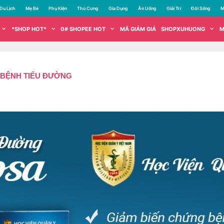
Du Lịch
Mẹ Bé
Phụ Kiện
Thú Cưng
Gia Dụng
Ăn Uống
Giải Trí
Đời Sống
M
*SHOP HOT*
0# SHOPEE HOT
MÃ GIẢM GIÁ
SHOPXUHUONG
M
 BỆNH TIỂU ĐƯỜNG