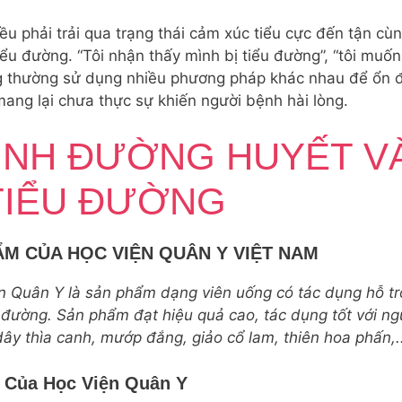
ều phải trải qua trạng thái cảm xúc tiểu cực đến tận c
tiểu đường. “Tôi nhận thấy mình bị tiểu đường”, “tôi mu
ng thường sử dụng nhiều phương pháp khác nhau để ổn 
ang lại chưa thực sự khiến người bệnh hài lòng.
ĐỊNH ĐƯỜNG HUYẾT V
TIỂU ĐƯỜNG
 CỦA HỌC VIỆN QUÂN Y VIỆT NAM
uân Y là sản phẩm dạng viên uống có tác dụng hỗ trợ t
đường. Sản phẩm đạt hiệu quả cao, tác dụng tốt với ngư
ây thìa canh, mướp đắng, giảo cổ lam, thiên hoa phấn,.
Của Học Viện Quân Y