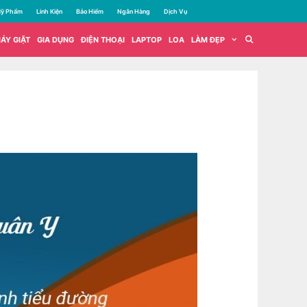
ỹ Phẩm
Linh Kiện
Bảo Hiểm
Ngân Hàng
Dịch Vụ
ÁY GIẶT
GIA DỤNG
ĐIỆN THOẠI
LAPTOP
LOA
LÀM ĐẸP