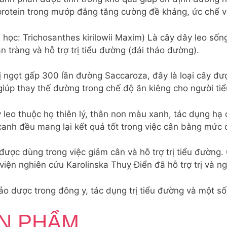
 protein trong mướp đắng tăng cường đề kháng, ức chế và
học: Trichosanthes kirilowii Maxim) Là cây dây leo sống 
 tràng và hỗ trợ trị tiểu đường (đái tháo đường).
vị ngọt gấp 300 lần đường Saccaroza, đây là loại cây đ
iúp thay thế đường trong chế độ ăn kiêng cho người ti
 leo thuộc họ thiên lý, thân non màu xanh, tác dụng hạ
canh đều mang lại kết quả tốt trong việc cân bằng mức
được dùng trong việc giảm cân và hỗ trợ trị tiểu đường.
iện nghiên cứu Karolinska Thuỵ Điển đã hỗ trợ trị và n
hảo dược trong đông y, tác dụng trị tiểu đường và một s
N PHẨM