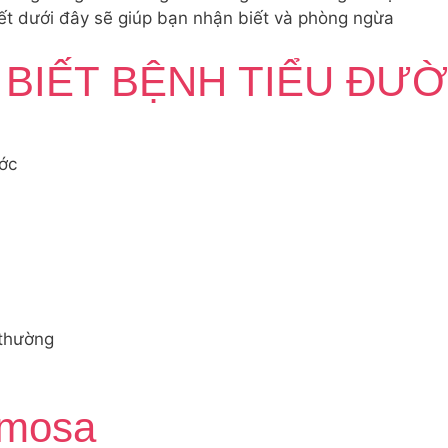
iết dưới đây sẽ giúp bạn nhận biết và phòng ngừa
 BIẾT BỆNH TIỂU ĐƯ
ước
 thường
mosa