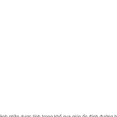
nh phần dược tính trong khổ qua giúp ổn định đường hu