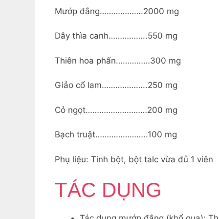
Mướp đắng……………….2000 mg
Dây thìa canh……………..550 mg
Thiên hoa phấn……………300 mg
Giảo cổ lam………………..250 mg
Cỏ ngọt………………………200 mg
Bạch truật…………………..100 mg
Phụ liệu: Tinh bột, bột talc vừa đủ 1 viên
TÁC DỤNG
Tác dụng mướp đắng (khổ qua): Thà